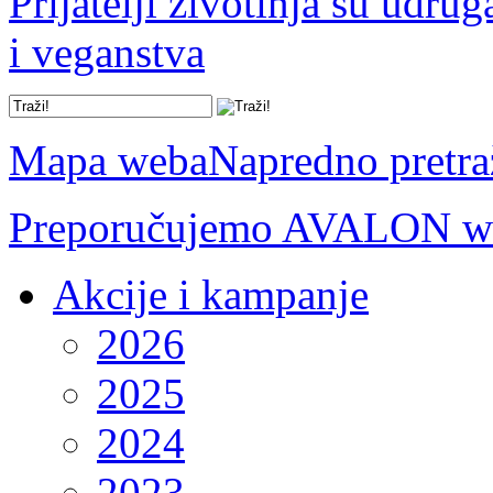
Prijatelji životinja su udru
i veganstva
Mapa weba
Napredno pretra
Preporučujemo AVALON we
Akcije i kampanje
2026
2025
2024
2023