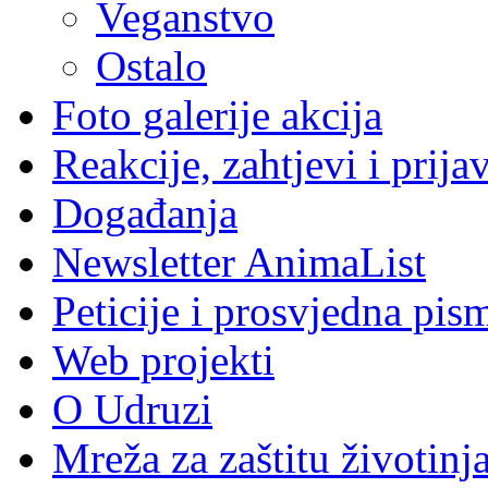
Veganstvo
Ostalo
Foto galerije akcija
Reakcije, zahtjevi i prija
Događanja
Newsletter AnimaList
Peticije i prosvjedna pis
Web projekti
O Udruzi
Mreža za zaštitu životinj