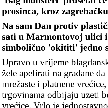
'Bag monsteri' prošetat će 
prosinca, kroz zagrebačku
Na sam Dan protiv plastičn
sati u Marmontovoj ulici i 
simbolično 'okititi' jedno
Upravo u vrijeme blagdanski
žele apelirati na građane da 
mrežaste i platnene vrećice, 
trgovinama odbijaju uzeti b
vrećice. Vrlo je jednostavno