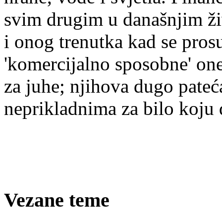
svim drugim u današnjim ž
i onog trenutka kad se prosu
'komercijalno sposobne' one
za juhe; njihova dugo pateća
neprikladnima za bilo koju 
Vezane teme