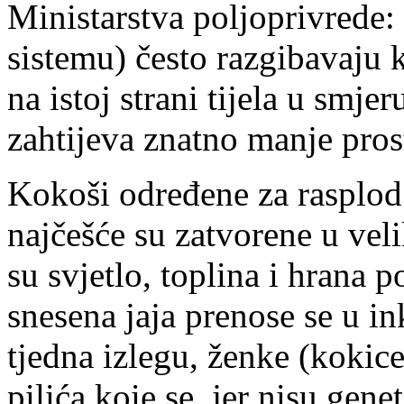
Ministarstva poljoprivrede:
sistemu) često razgibavaju k
na istoj strani tijela u smje
zahtijeva znatno manje pros
Kokoši određene za rasplod
najčešće su zatvorene u vel
su svjetlo, toplina i hrana
snesena jaja prenose se u in
tjedna izlegu, ženke (kokic
pilića koie se, jer nisu gene