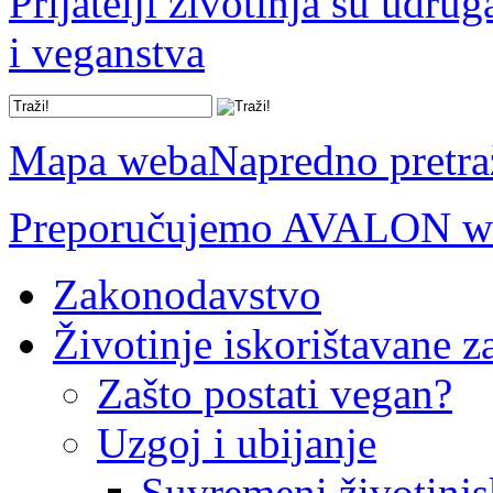
Prijatelji životinja su udru
i veganstva
Mapa weba
Napredno pretra
Preporučujemo AVALON we
Zakonodavstvo
Životinje iskorištavane z
Zašto postati vegan?
Uzgoj i ubijanje
Suvremeni životinjs