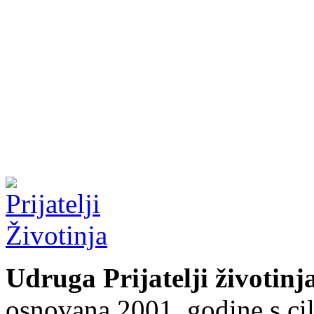
Udruga Prijatelji životinj
osnovana 2001. godine s cil