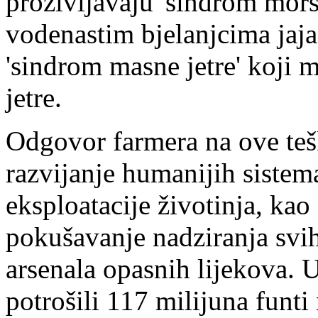
proživljavaju 'sindrom morsk
vodenastim bjelanjcima jaja, 
'sindrom masne jetre' koji m
jetre.
Odgovor farmera na ove teš
razvijanje humanijih sistem
eksploatacije životinja, kao š
pokušavanje nadziranja sv
arsenala opasnih lijekova. 
potrošili 117 milijuna funti