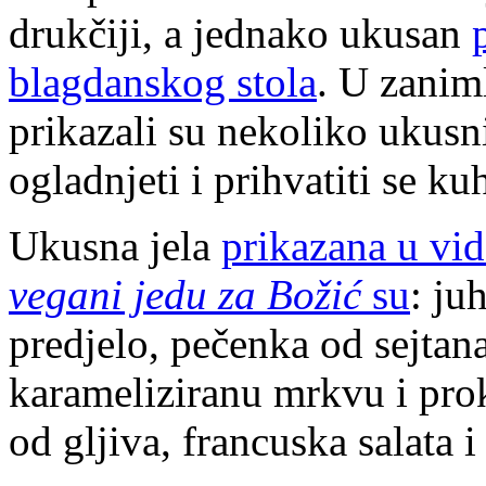
drukčiji, a jednako ukusan
blagdanskog stola
. U zanim
prikazali su nekoliko ukusni
ogladnjeti i prihvatiti se ku
Ukusna jela
prikazana u vi
vegani jedu za Božić
su
: ju
predjelo, pečenka od sejta
karameliziranu mrkvu i pro
od gljiva, francuska salata 