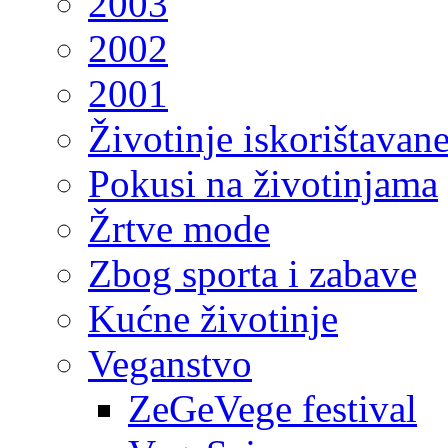
2003
2002
2001
Životinje iskorištavan
Pokusi na životinjama
Žrtve mode
Zbog sporta i zabave
Kućne životinje
Veganstvo
ZeGeVege festival