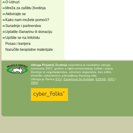
O Udruzi
Mreža za zaštitu životinja
Aktivirajte se
Kako nam možete pomoći?
Suradnje i partnerstva
Uplatite članarinu ili donaciju
Upišite se na Infolistu
Posao i karijera
Naručite besplatne materijale
Udruga Prijatelji životinja
neprofitna je nevladina udruga,
osnovana 2001. godine s ciljem promoviranja zaštite i prava
životinja te vegetarijanstva, odnosno veganstva, kao etički,
ekološki i zdravstveno prihvatljivog životnog stila.
Udruga je članica
EVU
,
Eurogroup for Animals
,
ECEAE
,
IAFC
i
OIPA
.