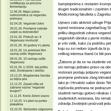
certifikacija za preciznu
šampinjonima s restanim krumpi
fermentaciju
drugim tradicionalnim i zasitnim 
11.06.26. Maja Ljubas -
Medicinskog fakulteta u Zagrebu
nutricionistica za vegansku
prehranu
Upravo zato aktivisti udruge Prijat
02.04.26. Veganski Uskrs
ispred restorana zagrebačkog Stu
30.01.26. Promjene nabolje
uvijek su dobrodošle!
priliku degustirati zdrava vegansk
23.01.26. Pridruži se i ti
veganskih obroka u javne instituc
Veganuary revoluciji!
je vrlo velik, kako za podršku pe
20.01.26. 30 godina V-Labela
koju su svi redom izjavili da bi ju
16.01.26. Uz animirani film
velikog interesa štand će biti pon
saznaj zašto Veganuary
09.01.26. 10 razloga zašto
„Žalosno je da se na studente v
Veganuary
oni nemaju jednako pravo na obro
02.01.26. U 2026. daj priliku
sebi, životinjama i okolišu
restorani postaju potpuno vegans
23.12.25. Blagdanska čarolija
promjene prehrane zbog klimatski
uz biljna jela
Iako je i Hrvatski sabor donio ‘Ni
12.12.25. Zasad ništa od
zabrane naziva "veganski
mješovita prehrana ne podrazumi
burgeri"!
studenti nemaju gotovo nikakav i
11.11.25. Kreće Zeleni izazov
studentskih restorana, što nimalo 
17.10.25. V-Label na jumbo
zdravlja životinjski proizvodi jedu 
plakatima
15.10.25. Stočarstvo odgovorno