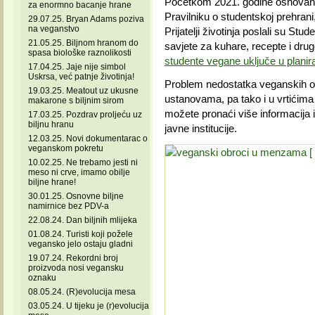
Početkom 2021. godine osnovano 
za enormno bacanje hrane
Pravilniku o studentskoj prehrani
29.07.25. Bryan Adams poziva
na veganstvo
Prijatelji životinja poslali su S
21.05.25. Biljnom hranom do
savjete za kuhare, recepte i drug
spasa biološke raznolikosti
studente vegane uključe u planira
17.04.25. Jaje nije simbol
Uskrsa, već patnje životinja!
Problem nedostatka veganskih ob
19.03.25. Meatout uz ukusne
ustanovama, pa tako i u vrtićima 
makarone s biljnim sirom
možete pronaći više informacija i
17.03.25. Pozdrav proljeću uz
biljnu hranu
javne institucije.
12.03.25. Novi dokumentarac o
veganskom pokretu
10.02.25. Ne trebamo jesti ni
meso ni crve, imamo obilje
biljne hrane!
30.01.25. Osnovne biljne
namirnice bez PDV-a
22.08.24. Dan biljnih mlijeka
01.08.24. Turisti koji požele
vegansko jelo ostaju gladni
19.07.24. Rekordni broj
proizvoda nosi vegansku
oznaku
08.05.24. (R)evolucija mesa
03.05.24. U tijeku je (r)evolucija