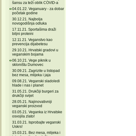
šansu za teži oblik COVID-a
04.01.22. Veganuary - za dobar
početak godine
30.12.21. Najbolja
novogodišnja odluka
17.11.21. Sportašima draži
biljni proteini
12.11.21. Veganstvo kao
prevencija dijabetesu
29.10.21. Hrvatski gradovi u
veganskim bojama
06.10.21. Vege piknik u
skloništu Dumovec
30.09.21. Zagrizite u listopad
bez mesa, mlijeka i jaja
09.08.21. Veganski sladoledi
hlade i nas i planet
31.05.21. Drukčiji burgeri za
drukčiji svijet
28.05.21. Najinovativniji
veganski proizvod
03.05.21. Veganka iz Hrvatske
osvojila zlato!
31.03.21. Isprobajte veganski
Uskrs!
15.03.21. Bez mesa, mlijeka i