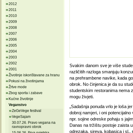
2012
2011
2010
2009
2008
2007
2006
2005
2004
2003
2002
Svakim danom sve je više studenat
2001
različitih razloga smanjuju konzu
Životinje iskorištavane za hranu
na prehrambene navike, kada god 
Pokusi na životinjama
obrok. No činjenica je da su stud
Žrtve mode
studentskim restoranima nema za n
Zbog sporta i zabave
mogu živjeti.
Kućne životinje
Veganstvo
„Sadašnja ponuda vrlo je loša jer
ZeGeVege festival
dobroj namjeri, i oni potencijaln
VegeSajam
npr. sojine odreske pohaju s jajim
30.07.26. Pravo vegana na
Danas na tržištu postoje zaista uku
ravnopravni obrok
odrezaka, sireva, kobasica i sl., 
15.06.26. Prva svjetska