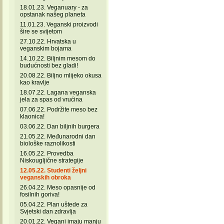
18.01.23. Veganuary - za
opstanak našeg planeta
11.01.23. Veganski proizvodi
šire se svijetom
27.10.22. Hrvatska u
veganskim bojama
14.10.22. Biljnim mesom do
budućnosti bez gladi!
20.08.22. Biljno mlijeko okusa
kao kravlje
18.07.22. Lagana veganska
jela za spas od vrućina
07.06.22. Podržite meso bez
klaonica!
03.06.22. Dan biljnih burgera
21.05.22. Međunarodni dan
biološke raznolikosti
16.05.22. Provedba
Niskougljične strategije
12.05.22. Studenti željni
veganskih obroka
26.04.22. Meso opasnije od
fosilnih goriva!
05.04.22. Plan uštede za
Svjetski dan zdravlja
20.01.22. Vegani imaju manju