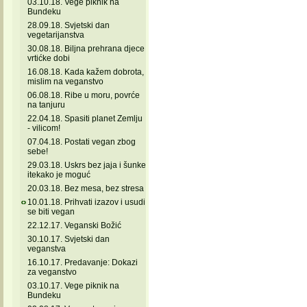
03.10.18. Vege piknik na
Bundeku
28.09.18. Svjetski dan
vegetarijanstva
30.08.18. Biljna prehrana djece
vrtićke dobi
16.08.18. Kada kažem dobrota,
mislim na veganstvo
06.08.18. Ribe u moru, povrće
na tanjuru
22.04.18. Spasiti planet Zemlju
- vilicom!
07.04.18. Postati vegan zbog
sebe!
29.03.18. Uskrs bez jaja i šunke
itekako je moguć
20.03.18. Bez mesa, bez stresa
10.01.18. Prihvati izazov i usudi
se biti vegan
22.12.17. Veganski Božić
30.10.17. Svjetski dan
veganstva
16.10.17. Predavanje: Dokazi
za veganstvo
03.10.17. Vege piknik na
Bundeku