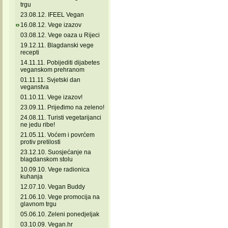
trgu
23.08.12. IFEEL Vegan
16.08.12. Vege izazov
03.08.12. Vege oaza u Rijeci
19.12.11. Blagdanski vege
recepti
14.11.11. Pobijediti dijabetes
veganskom prehranom
01.11.11. Svjetski dan
veganstva
01.10.11. Vege izazov!
23.09.11. Prijeđimo na zeleno!
24.08.11. Turisti vegetarijanci
ne jedu ribe!
21.05.11. Voćem i povrćem
protiv pretilosti
23.12.10. Suosjećanje na
blagdanskom stolu
10.09.10. Vege radionica
kuhanja
12.07.10. Vegan Buddy
21.06.10. Vege promocija na
glavnom trgu
05.06.10. Zeleni ponedjeljak
03.10.09. Vegan.hr