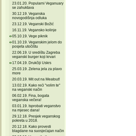
23.01.20. Popularni Veganuary
se zahuktava
30.12.19. Veganska
novogodišnja odluka
23.12.19. Veganski Božić
16.11.19. Vegansko kolinje
05.10.19. Vege piknik
01.10.19. Veganskim jelom do
posjeta utočištu
22.06.19. U središtu Zagreba
veganski burger koji krvari
17.04.19. Drukčiji Uskrs
25.03.19. Zelena jela za plavo
more
20.03.19. Mit out na Meatout!
13.02.19. Kako reći "volim te"
na veganski način
06.02.19. Fina, bogata
veganska večera!
03.01.19. Isprobati veganstvo
na mjesec dana!
29.12.18. Presjek veganskog
pokreta u 2018.
20.12.18. Kako provesti
blagdane na suosjećajan način