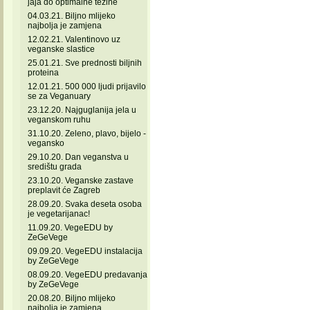
jaja do optimalne težine
04.03.21. Biljno mlijeko
najbolja je zamjena
12.02.21. Valentinovo uz
veganske slastice
25.01.21. Sve prednosti biljnih
proteina
12.01.21. 500 000 ljudi prijavilo
se za Veganuary
23.12.20. Najguglanija jela u
veganskom ruhu
31.10.20. Zeleno, plavo, bijelo -
vegansko
29.10.20. Dan veganstva u
središtu grada
23.10.20. Veganske zastave
preplavit će Zagreb
28.09.20. Svaka deseta osoba
je vegetarijanac!
11.09.20. VegeEDU by
ZeGeVege
09.09.20. VegeEDU instalacija
by ZeGeVege
08.09.20. VegeEDU predavanja
by ZeGeVege
20.08.20. Biljno mlijeko
najbolja je zamjena