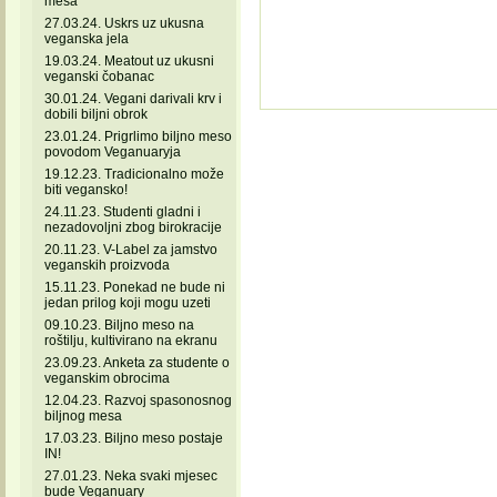
mesa
27.03.24. Uskrs uz ukusna
veganska jela
19.03.24. Meatout uz ukusni
veganski čobanac
30.01.24. Vegani darivali krv i
dobili biljni obrok
23.01.24. Prigrlimo biljno meso
povodom Veganuaryja
19.12.23. Tradicionalno može
biti vegansko!
24.11.23. Studenti gladni i
nezadovoljni zbog birokracije
20.11.23. V-Label za jamstvo
veganskih proizvoda
15.11.23. Ponekad ne bude ni
jedan prilog koji mogu uzeti
09.10.23. Biljno meso na
roštilju, kultivirano na ekranu
23.09.23. Anketa za studente o
veganskim obrocima
12.04.23. Razvoj spasonosnog
biljnog mesa
17.03.23. Biljno meso postaje
IN!
27.01.23. Neka svaki mjesec
bude Veganuary