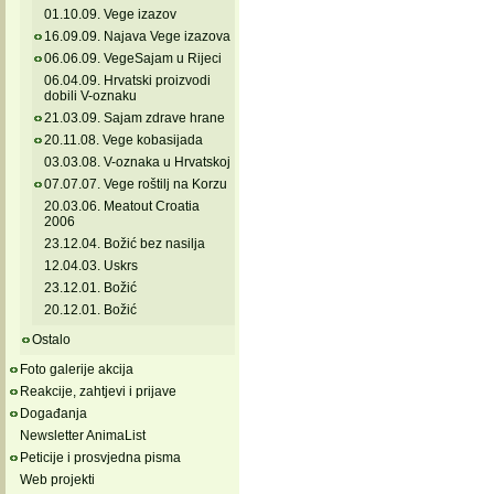
01.10.09. Vege izazov
16.09.09. Najava Vege izazova
06.06.09. VegeSajam u Rijeci
06.04.09. Hrvatski proizvodi
dobili V-oznaku
21.03.09. Sajam zdrave hrane
20.11.08. Vege kobasijada
03.03.08. V-oznaka u Hrvatskoj
07.07.07. Vege roštilj na Korzu
20.03.06. Meatout Croatia
2006
23.12.04. Božić bez nasilja
12.04.03. Uskrs
23.12.01. Božić
20.12.01. Božić
Ostalo
Foto galerije akcija
Reakcije, zahtjevi i prijave
Događanja
Newsletter AnimaList
Peticije i prosvjedna pisma
Web projekti