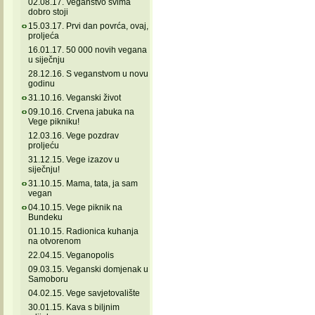
02.08.17. Veganstvo svima
dobro stoji
15.03.17. Prvi dan povrća, ovaj,
proljeća
16.01.17. 50 000 novih vegana
u siječnju
28.12.16. S veganstvom u novu
godinu
31.10.16. Veganski život
09.10.16. Crvena jabuka na
Vege pikniku!
12.03.16. Vege pozdrav
proljeću
31.12.15. Vege izazov u
siječnju!
31.10.15. Mama, tata, ja sam
vegan
04.10.15. Vege piknik na
Bundeku
01.10.15. Radionica kuhanja
na otvorenom
22.04.15. Veganopolis
09.03.15. Veganski domjenak u
Samoboru
04.02.15. Vege savjetovalište
30.01.15. Kava s biljnim