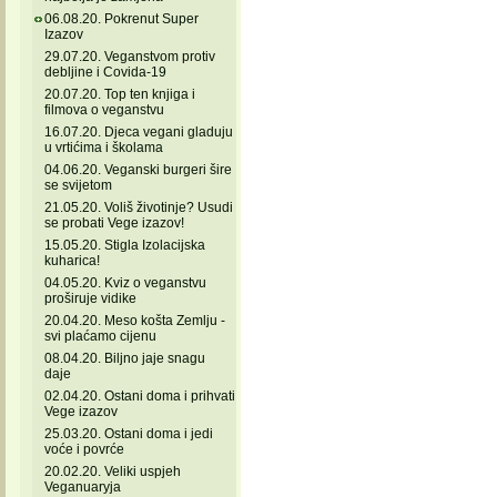
06.08.20. Pokrenut Super
Izazov
29.07.20. Veganstvom protiv
debljine i Covida-19
20.07.20. Top ten knjiga i
filmova o veganstvu
16.07.20. Djeca vegani gladuju
u vrtićima i školama
04.06.20. Veganski burgeri šire
se svijetom
21.05.20. Voliš životinje? Usudi
se probati Vege izazov!
15.05.20. Stigla Izolacijska
kuharica!
04.05.20. Kviz o veganstvu
proširuje vidike
20.04.20. Meso košta Zemlju -
svi plaćamo cijenu
08.04.20. Biljno jaje snagu
daje
02.04.20. Ostani doma i prihvati
Vege izazov
25.03.20. Ostani doma i jedi
voće i povrće
20.02.20. Veliki uspjeh
Veganuaryja