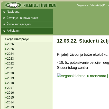
Veganstvo
Vivisekcija
Krzn
Naslovna
Životinje i njihova prava
Živite suosjećajno
Aktivizam
Akcije i kampanje
12.05.22. Studenti že
2026
2025
2024
Prijatelji životinja traže ekološk
2023
- 18. 5.: potpisivanje peticije i 
2022
Studentskog centra
2021
2020
2019
2018
2017
2016
2015
2014
2013