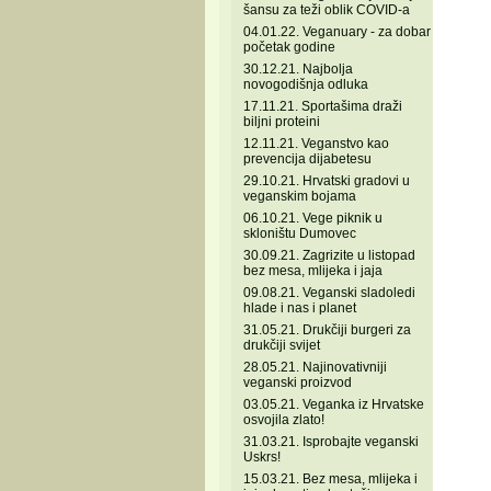
šansu za teži oblik COVID-a
04.01.22. Veganuary - za dobar
početak godine
30.12.21. Najbolja
novogodišnja odluka
17.11.21. Sportašima draži
biljni proteini
12.11.21. Veganstvo kao
prevencija dijabetesu
29.10.21. Hrvatski gradovi u
veganskim bojama
06.10.21. Vege piknik u
skloništu Dumovec
30.09.21. Zagrizite u listopad
bez mesa, mlijeka i jaja
09.08.21. Veganski sladoledi
hlade i nas i planet
31.05.21. Drukčiji burgeri za
drukčiji svijet
28.05.21. Najinovativniji
veganski proizvod
03.05.21. Veganka iz Hrvatske
osvojila zlato!
31.03.21. Isprobajte veganski
Uskrs!
15.03.21. Bez mesa, mlijeka i