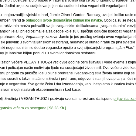
 će biti poslužena u prostoru Prijatelja životinja koji će biti prigodno preuređen za 
u. Jedini uvijet za sudjelovanje jest da sudionici nisu vegani niti vegetarijanci.
 i najpoznatiji svjetski kuhari, Jamie Oliver i Gordon Ramsay, uvidjeli koliko raste 
ambeni trend te
prilagodili svoje dosadašnje kulinarske navike
. Obojica su se ned
 društvenih mreža pohvalili svojim veganskim delikatesama, „veganiziranim“ verzi
nskih jela i prijedlozima jela za osobe koje su u siječnju odlučile isprobati vegans
 prehrane zbog
Veganuary
izazova. Jamie je još prošlog svibnja uveo vegetarijansk
ski jelovnik u svom talijanskom restoranu, nedavno je kuhao hranu za prvi svjetski
ski nogometni tim te dodao veganske opcije u svoj siječanjski program „
Jan Plan
“,
y je lansirao biljnu ponudu u svom londonskom restoranu.
izatori večere VEGAN THUGZ-i već dvije godine osmišljavaju i vode evente s koji
van i poticajan način motiviraju ljude na suosjećajni životni stil. Ovu večeru vide ka
nu prigodu za približiti ideju biljne prehrane i veganskog stila života onima koji se
isu susreli s takvim načinom života i prehrane, odgovoriti na njihova pitanja i čuti 
enje o veganstvu. Sve goste čeka i dar iznenađenja, kao i besplatna kuharica kako b
stvom mogli nastaviti eksperimentirati i kod kuće.
telji životinja i VEGAN THUGZ-i pozivaju sve zainteresirane da ispune
prijavnicu za