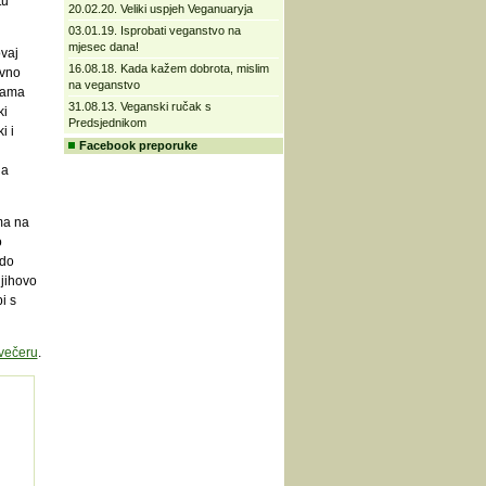
tu
20.02.20. Veliki uspjeh Veganuaryja
03.01.19. Isprobati veganstvo na
mjesec dana!
ovaj
16.08.18. Kada kažem dobrota, mislim
avno
na veganstvo
jama
31.08.13. Veganski ručak s
ki
Predsjednikom
i i
Facebook preporuke
 a
ma na
o
 do
njihovo
i s
 večeru
.