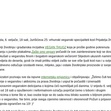
eda, 6. veljače, 18 sati, Jurišićeva 25: vrhunski veganski specijaliteti kod Prijatelja ži
elji životinja i građanska incijativa
VEGAN THUGZ
koja je prošle godine pokrenula
anju s
jumbo
plakatima
Zašto smo vegani
počastit će sve zainteresirane koji se do
okušali u veganstvu finom i bogatom veganskom večerom! Slijedom ukusnih namirn
djela do deserta, gosti će imati priliku vidjeti zašto se sve više ljudi kod nas i u svij
nevno odlučuje izostaviti meso, mlijeko, jaja i ostale životinjske proizvode iz svoje
ane.
izatori pozivaju sve da ispune
internetsku prijavnicu
i objašnjavaju: „Želimo čuti tv
nje o veganstvu i aktivizmu za prava životinja i usput te počastiti i iznenaditi
oravnim veganskim delicijama o kojima ćeš razmišljati još danima. U srijedu 6. vel
 od 18 sati u opuštenom i neformalnom ozračju popričat ćemo s tobom i drugim
nicima o tome što vi, kao osobe koje se do sada nisu blisko susrele s biljnom preh
e o veganstvu. Ne brini, prije svega cijenimo iskrenost i otvorenost! Požuri s prijavom
jesta ograničen na 10! :)“