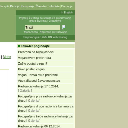
ecepti
Peticije
Kampanje
Članstvo
Info lista
Donacije
In English
Prijatelji životinja su udruga za promoviranje
prava životinja i veganstva
Mapa weba
Napredno pretraživanje
Preporučujemo AVALON web hosting
Također pogledajte
Prehrana na biljnoj osnovi
|
More
Veganstvom protiv raka
Zašto postati vegan?
Kako postati vegan
Vegan - Nova etika prehrane
Australija podržava veganstvo
Radionica kuhanja 17.5.2014.
[ Galerija ]
Fotografije s prve radionice kuhanja za
djecu
[ Galerija ]
Fotografije s druge radionice kuhanja za
djecu
[ Galerija ]
Fotografije s treće radionice kuhanja za
djecu
[ Galerija ]
Radionica kuhanja 06.12.2014.