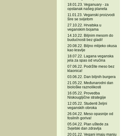
18.01.23. Veganuary - za
opstanak našeg planeta
11.01.23. Veganski proizvodi
šire se svijetom
27.10.22. Hrvatska u
veganskim bojama
14.10.22. Biljnim mesom do
budućnosti bez gladi!
20.08.22. Biljno mlijeko okusa
kao kravlje
18.07.22. Lagana veganska
jela za spas od vrućina
07.06.22. Podržite meso bez
klaonica!
03.06.22. Dan biljnih burgera
21.05.22. Međunarodni dan
biološke raznolikosti
16.05.22. Provedba
Niskougljične strategije
12.05.22. Studenti željni
veganskih obroka
26.04.22. Meso opasnije od
fosilnih goriva!
05.04.22. Plan uštede za
Svjetski dan zdravlja
20.01.22. Vegani imaju manju