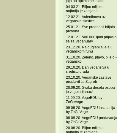
jaja do optimalne težine
04.03.21. Biljno mlijeko
najbolja je zamjena
12.02.21. Valentinovo uz
veganske slastice
25.01.21. Sve prednosti biljnih
proteina
12.01.21. 500 000 ljudi prijavilo
se za Veganuary
23.12.20. Najguglanija jela u
veganskom ruhu
31.10.20. Zeleno, plavo, bijelo -
vegansko
29.10.20. Dan veganstva u
središtu grada
23.10.20. Veganske zastave
preplavit će Zagreb
28.09.20. Svaka deseta osoba
je vegetarijanac!
11.09.20. VegeEDU by
ZeGeVege
09.09.20. VegeEDU instalacija
by ZeGeVege
08.09.20. VegeEDU predavanja
by ZeGeVege
20.08.20. Biljno mlijeko
najbolja je zamjena