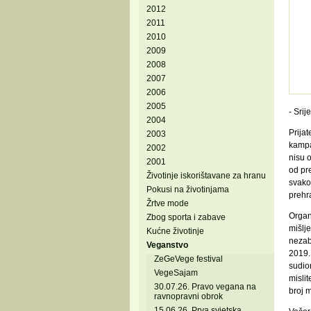
2012
2011
2010
2009
2008
2007
2006
2005
- Srij
2004
Prijat
2003
kamp
2002
nisu 
2001
od pre
Životinje iskorištavane za hranu
svakod
Pokusi na životinjama
prehr
Žrtve mode
Organ
Zbog sporta i zabave
mišlje
Kućne životinje
nezab
Veganstvo
2019.
ZeGeVege festival
sudio
VegeSajam
mislit
30.07.26. Pravo vegana na
broj m
ravnopravni obrok
15.06.26. Prva svjetska