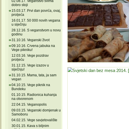
02.08.17. Veganstvo svima
dobro stoji
15.03.17. Prvi dan povrća, ovaj,
proljeća
16.01.17. 50 000 novih vegana
u siječnju
28.12.16. S veganstvom u novu
godinu
31.10.16. Veganski život
09.10.16. Crvena jabuka na
Vege pikniku!
12.03.16. Vege pozdrav
proljeću
31.12.15. Vege izazov u
siječnju!
31.10.15. Mama, tata, ja sam
vegan
04.10.15. Vege piknik na
Bundeku
01.10.15. Radionica kuhanja
na otvorenom
22.04.15. Veganopolis
09.03.15. Veganski domjenak u
Samoboru
04.02.15. Vege savjetovalište
30.01.15. Kava s biljnim