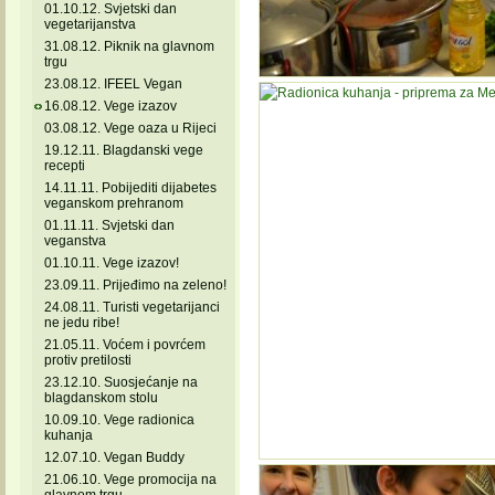
01.10.12. Svjetski dan
vegetarijanstva
31.08.12. Piknik na glavnom
trgu
23.08.12. IFEEL Vegan
16.08.12. Vege izazov
03.08.12. Vege oaza u Rijeci
19.12.11. Blagdanski vege
recepti
14.11.11. Pobijediti dijabetes
veganskom prehranom
01.11.11. Svjetski dan
veganstva
01.10.11. Vege izazov!
23.09.11. Prijeđimo na zeleno!
24.08.11. Turisti vegetarijanci
ne jedu ribe!
21.05.11. Voćem i povrćem
protiv pretilosti
23.12.10. Suosjećanje na
blagdanskom stolu
10.09.10. Vege radionica
kuhanja
12.07.10. Vegan Buddy
21.06.10. Vege promocija na