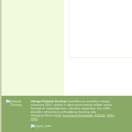
Udruga Prijatelji životinja
neprofitna je nevladina udruga,
osnovana 2001. godine s ciljem promoviranja zaštite i prava
životinja te vegetarijanstva, odnosno veganstva, kao etički,
ekološki i zdravstveno prihvatljivog životnog stila.
Udruga je članica
EVU
,
Eurogroup for Animals
,
ECEAE
,
IAFC
i
OIPA
.