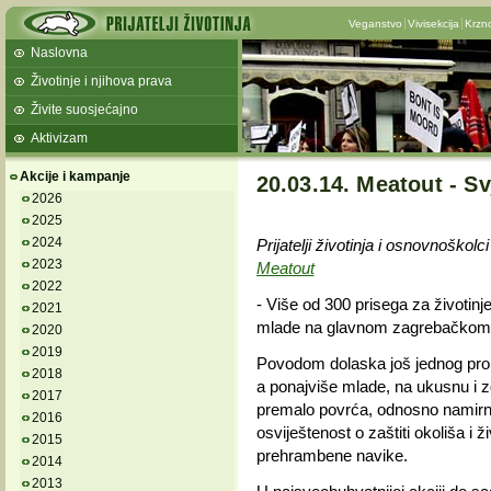
Veganstvo
Vivisekcija
Krzn
Naslovna
Životinje i njihova prava
Živite suosjećajno
Aktivizam
Akcije i kampanje
20.03.14. Meatout - S
2026
2025
2024
Prijatelji životinja i osnovnoškol
2023
Meatout
2022
- Više od 300 prisega za životinj
2021
mlade na glavnom zagrebačkom 
2020
2019
Povodom dolaska još jednog prolje
2018
a ponajviše mlade, na ukusnu i z
2017
premalo povrća, odnosno namirnica
2016
osviještenost o zaštiti okoliša i
2015
prehrambene navike.
2014
2013