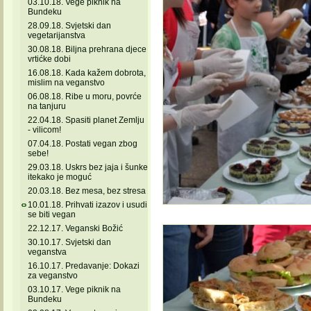
03.10.18. Vege piknik na
Bundeku
28.09.18. Svjetski dan
vegetarijanstva
30.08.18. Biljna prehrana djece
vrtićke dobi
16.08.18. Kada kažem dobrota,
mislim na veganstvo
06.08.18. Ribe u moru, povrće
na tanjuru
22.04.18. Spasiti planet Zemlju
- vilicom!
07.04.18. Postati vegan zbog
sebe!
29.03.18. Uskrs bez jaja i šunke
itekako je moguć
20.03.18. Bez mesa, bez stresa
10.01.18. Prihvati izazov i usudi
se biti vegan
22.12.17. Veganski Božić
30.10.17. Svjetski dan
veganstva
16.10.17. Predavanje: Dokazi
za veganstvo
03.10.17. Vege piknik na
Bundeku