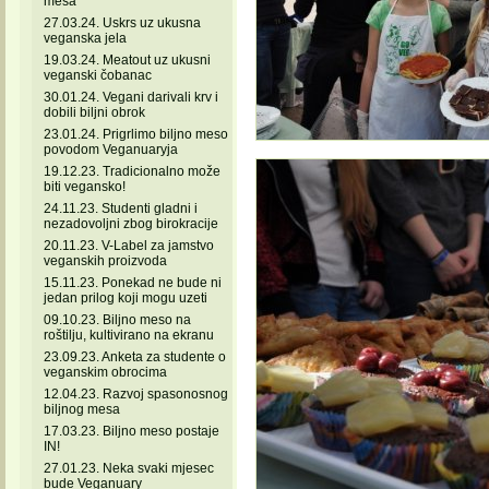
mesa
27.03.24. Uskrs uz ukusna
veganska jela
19.03.24. Meatout uz ukusni
veganski čobanac
30.01.24. Vegani darivali krv i
dobili biljni obrok
23.01.24. Prigrlimo biljno meso
povodom Veganuaryja
19.12.23. Tradicionalno može
biti vegansko!
24.11.23. Studenti gladni i
nezadovoljni zbog birokracije
20.11.23. V-Label za jamstvo
veganskih proizvoda
15.11.23. Ponekad ne bude ni
jedan prilog koji mogu uzeti
09.10.23. Biljno meso na
roštilju, kultivirano na ekranu
23.09.23. Anketa za studente o
veganskim obrocima
12.04.23. Razvoj spasonosnog
biljnog mesa
17.03.23. Biljno meso postaje
IN!
27.01.23. Neka svaki mjesec
bude Veganuary