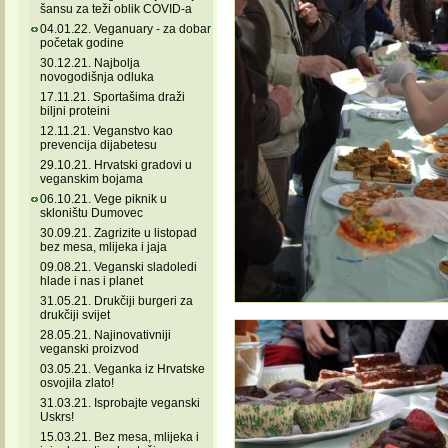
šansu za teži oblik COVID-a
04.01.22. Veganuary - za dobar
početak godine
30.12.21. Najbolja
novogodišnja odluka
17.11.21. Sportašima draži
biljni proteini
12.11.21. Veganstvo kao
prevencija dijabetesu
29.10.21. Hrvatski gradovi u
veganskim bojama
06.10.21. Vege piknik u
skloništu Dumovec
30.09.21. Zagrizite u listopad
bez mesa, mlijeka i jaja
09.08.21. Veganski sladoledi
hlade i nas i planet
31.05.21. Drukčiji burgeri za
drukčiji svijet
28.05.21. Najinovativniji
veganski proizvod
03.05.21. Veganka iz Hrvatske
osvojila zlato!
31.03.21. Isprobajte veganski
Uskrs!
15.03.21. Bez mesa, mlijeka i