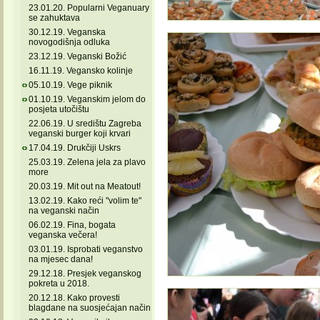
23.01.20. Popularni Veganuary
se zahuktava
30.12.19. Veganska
novogodišnja odluka
23.12.19. Veganski Božić
16.11.19. Vegansko kolinje
05.10.19. Vege piknik
01.10.19. Veganskim jelom do
posjeta utočištu
22.06.19. U središtu Zagreba
veganski burger koji krvari
17.04.19. Drukčiji Uskrs
25.03.19. Zelena jela za plavo
more
20.03.19. Mit out na Meatout!
13.02.19. Kako reći "volim te"
na veganski način
06.02.19. Fina, bogata
veganska večera!
03.01.19. Isprobati veganstvo
na mjesec dana!
29.12.18. Presjek veganskog
pokreta u 2018.
20.12.18. Kako provesti
blagdane na suosjećajan način