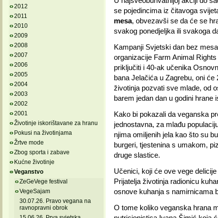
U najsveobuhvatnijoj akciji do s
2012
se pojedincima iz čitavoga svijet
2011
mesa
, obvezavši se da će se hr
2010
svakog ponedjeljka ili svakoga d
2009
2008
Kampanji Svjetski dan bez mesa 
2007
organizacije Farm Animal Right
2006
priključiti i 40-ak učenika Osnov
2005
bana Jelačića u Zagrebu, oni će 2
2004
životinja pozvati sve mlade, od 
2003
barem jedan dan u godini hrane i
2002
2001
Kako bi pokazali da veganska pre
Životinje iskorištavane za hranu
jednostavna, za mlađu populaciju
Pokusi na životinjama
njima omiljenih jela kao što su bu
Žrtve mode
burgeri, tjestenina s umakom, piz
Zbog sporta i zabave
druge slastice.
Kućne životinje
Učenici, koji će ove vege delicije d
Veganstvo
Prijatelja životinja radionicu kuh
ZeGeVege festival
osnove kuhanja s namirnicama bil
VegeSajam
30.07.26. Pravo vegana na
O tome koliko veganska hrana mo
ravnopravni obrok
nutricionistica Ivana Šimić koja 
15.06.26. Prva svjetska