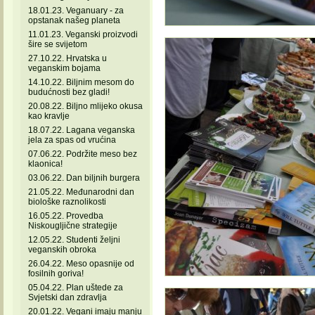
18.01.23. Veganuary - za
opstanak našeg planeta
11.01.23. Veganski proizvodi
šire se svijetom
27.10.22. Hrvatska u
veganskim bojama
14.10.22. Biljnim mesom do
budućnosti bez gladi!
20.08.22. Biljno mlijeko okusa
kao kravlje
18.07.22. Lagana veganska
jela za spas od vrućina
07.06.22. Podržite meso bez
klaonica!
03.06.22. Dan biljnih burgera
21.05.22. Međunarodni dan
biološke raznolikosti
16.05.22. Provedba
Niskougljične strategije
12.05.22. Studenti željni
veganskih obroka
26.04.22. Meso opasnije od
fosilnih goriva!
05.04.22. Plan uštede za
Svjetski dan zdravlja
20.01.22. Vegani imaju manju