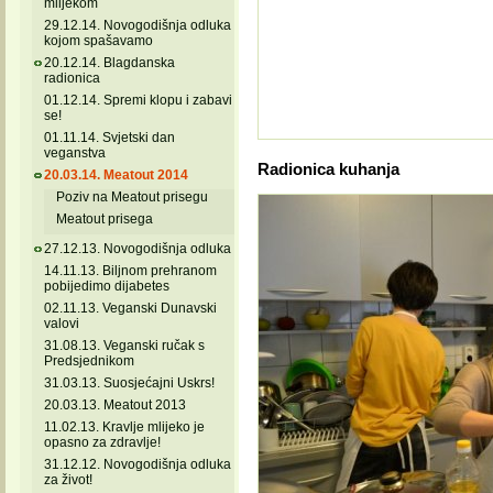
mlijekom
29.12.14. Novogodišnja odluka
kojom spašavamo
20.12.14. Blagdanska
radionica
01.12.14. Spremi klopu i zabavi
se!
01.11.14. Svjetski dan
veganstva
Radionica kuhanja
20.03.14. Meatout 2014
Poziv na Meatout prisegu
Meatout prisega
27.12.13. Novogodišnja odluka
14.11.13. Biljnom prehranom
pobijedimo dijabetes
02.11.13. Veganski Dunavski
valovi
31.08.13. Veganski ručak s
Predsjednikom
31.03.13. Suosjećajni Uskrs!
20.03.13. Meatout 2013
11.02.13. Kravlje mlijeko je
opasno za zdravlje!
31.12.12. Novogodišnja odluka
za život!