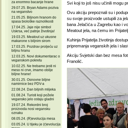
za enormno bacanje hrane
Svi koji to još nisu učinili mogu
29.07.25. Bryan Adams poziva
na veganstvo
Ovu akciju prepoznali su i podupr
21.05.25. Biljnom hranom do
su svoje proizvode ustupili za jel
spasa biološke raznolikosti
bana Jelačića u Zagrebu kao i vol
17.04.25. Jaje nije simbol
Meatout jela, na čemu im Prijatelji
Uskrsa, već patnje životinja!
19.03.25. Meatout uz ukusne
Kuhinja Prijatelja životinja dostu
makarone s biljnim sirom
pripremanja veganskih jela i slast
17.03.25. Pozdrav proljeću uz
biljnu hranu
Akciju Svjetski dan bez mesa foto
12.03.25. Novi dokumentarac o
veganskom pokretu
Franolić.
10.02.25. Ne trebamo jesti ni
meso ni crve, imamo obilje
biljne hrane!
30.01.25. Osnovne biljne
namirnice bez PDV-a
22.08.24. Dan biljnih mlijeka
01.08.24. Turisti koji požele
vegansko jelo ostaju gladni
19.07.24. Rekordni broj
proizvoda nosi vegansku
oznaku
08.05.24. (R)evolucija mesa
03.05.24. U tijeku je (r)evolucija