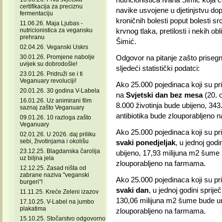
certifikacija za preciznu
navike usvojene u djetinjstvu do
fermentaciju
kroničnih bolesti poput bolesti src
11.06.26. Maja Ljubas -
nutricionistica za vegansku
krvnog tlaka, pretilosti i nekih ob
prehranu
Šimić.
02.04.26. Veganski Uskrs
30.01.26. Promjene nabolje
Odgovor na pitanje zašto prisegn
uvijek su dobrodošle!
sljedeći statistički podatci:
23.01.26. Pridruži se i ti
Veganuary revoluciji!
Ako 25.000 pojedinaca koji su pri
20.01.26. 30 godina V-Labela
na
Svjetski dan bez mesa
(20. 
16.01.26. Uz animirani film
8.000 životinja bude ubijeno, 3
saznaj zašto Veganuary
antibiotika bude zlouporabljeno 
09.01.26. 10 razloga zašto
Veganuary
Ako 25.000 pojedinaca koji su pri
02.01.26. U 2026. daj priliku
sebi, životinjama i okolišu
svaki ponedjeljak
, u jednoj godi
23.12.25. Blagdanska čarolija
ubijeno, 17,93 milijuna m2 šume 
uz biljna jela
zlouporabljeno na farmama.
12.12.25. Zasad ništa od
zabrane naziva "veganski
Ako 25.000 pojedinaca koji su pri
burgeri"!
svaki dan
, u jednoj godini sprije
11.11.25. Kreće Zeleni izazov
130,06 milijuna m2 šume bude uni
17.10.25. V-Label na jumbo
plakatima
zlouporabljeno na farmama.
15.10.25. Stočarstvo odgovorno