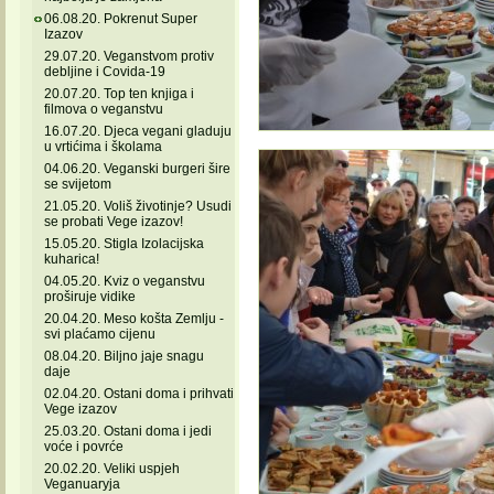
06.08.20. Pokrenut Super
Izazov
29.07.20. Veganstvom protiv
debljine i Covida-19
20.07.20. Top ten knjiga i
filmova o veganstvu
16.07.20. Djeca vegani gladuju
u vrtićima i školama
04.06.20. Veganski burgeri šire
se svijetom
21.05.20. Voliš životinje? Usudi
se probati Vege izazov!
15.05.20. Stigla Izolacijska
kuharica!
04.05.20. Kviz o veganstvu
proširuje vidike
20.04.20. Meso košta Zemlju -
svi plaćamo cijenu
08.04.20. Biljno jaje snagu
daje
02.04.20. Ostani doma i prihvati
Vege izazov
25.03.20. Ostani doma i jedi
voće i povrće
20.02.20. Veliki uspjeh
Veganuaryja