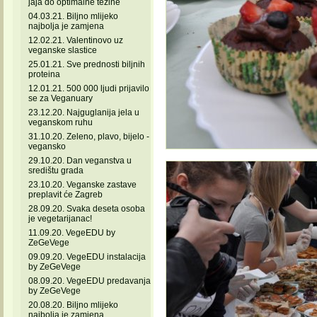
jaja do optimalne težine
04.03.21. Biljno mlijeko
najbolja je zamjena
12.02.21. Valentinovo uz
veganske slastice
25.01.21. Sve prednosti biljnih
proteina
12.01.21. 500 000 ljudi prijavilo
se za Veganuary
23.12.20. Najguglanija jela u
veganskom ruhu
31.10.20. Zeleno, plavo, bijelo -
vegansko
29.10.20. Dan veganstva u
središtu grada
23.10.20. Veganske zastave
preplavit će Zagreb
28.09.20. Svaka deseta osoba
je vegetarijanac!
11.09.20. VegeEDU by
ZeGeVege
09.09.20. VegeEDU instalacija
by ZeGeVege
08.09.20. VegeEDU predavanja
by ZeGeVege
20.08.20. Biljno mlijeko
najbolja je zamjena