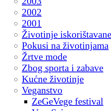
2003
2002
2001
Životinje iskorištavan
Pokusi na životinjama
Žrtve mode
Zbog sporta i zabave
Kućne životinje
Veganstvo
ZeGeVege festival