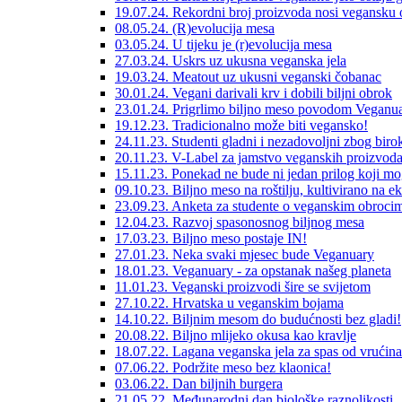
19.07.24. Rekordni broj proizvoda nosi vegansku
08.05.24. (R)evolucija mesa
03.05.24. U tijeku je (r)evolucija mesa
27.03.24. Uskrs uz ukusna veganska jela
19.03.24. Meatout uz ukusni veganski čobanac
30.01.24. Vegani darivali krv i dobili biljni obrok
23.01.24. Prigrlimo biljno meso povodom Veganua
19.12.23. Tradicionalno može biti vegansko!
24.11.23. Studenti gladni i nezadovoljni zbog birok
20.11.23. V-Label za jamstvo veganskih proizvod
15.11.23. Ponekad ne bude ni jedan prilog koji mo
09.10.23. Biljno meso na roštilju, kultivirano na e
23.09.23. Anketa za studente o veganskim obroci
12.04.23. Razvoj spasonosnog biljnog mesa
17.03.23. Biljno meso postaje IN!
27.01.23. Neka svaki mjesec bude Veganuary
18.01.23. Veganuary - za opstanak našeg planeta
11.01.23. Veganski proizvodi šire se svijetom
27.10.22. Hrvatska u veganskim bojama
14.10.22. Biljnim mesom do budućnosti bez gladi!
20.08.22. Biljno mlijeko okusa kao kravlje
18.07.22. Lagana veganska jela za spas od vrućina
07.06.22. Podržite meso bez klaonica!
03.06.22. Dan biljnih burgera
21.05.22. Međunarodni dan biološke raznolikosti