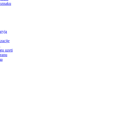
 oznaku
ryja
racije
a
gu uzeti
kranu
ma