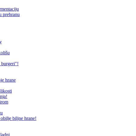
ermentaciju
ku prehranu
y
kolišu
 burgeri"!
je hrane
ikosti
nja!
sirom
tu
obilje biljne hrane!
gladni