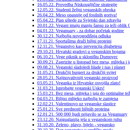
16.05.22. Provedba Niskougljične strategije
12.05.22. Studenti željni veganskih obroka
26.04.22. Meso opasnije od fosilnih goriva!
05.04.22. Plan uštede za Svjetski dan zdravlja
20.01.22. Vegani imaju manju šansu za teži obli
04.01.22. Veganuary - za dobar početak godine
30.12.21. Najbolja novogodišnja odluka
17.11.21. Sportašima draži biljni proteini
12.11.21. Veganstvo kao prevencija dijabetesu
29.10.21. Hrvatski gradovi u veganskim bojama
06.10.21. Vege piknik u skloništu Dumovec
30.09.21. Zagrizite u listopad bez mesa, mlijeka i j
09.08.21. Veganski sladoledi hlade i nas i planet
31.05.21. Drukčiji burgeri za drukčiji svijet
28.05.21. Najinovativniji veganski proizvod
03.05.21. Veganka iz Hrvatske osvojila zlato!
31.03.21. Isprobajte veganski Uskrs!
15.03.21. Bez mesa, mlijeka i jaja do optimalne te
04.03.21. Biljno mlijeko najbolja je zamjena
12.02.21. Valentinovo uz veganske slastice
25.01.21. Sve prednosti biljnih proteina
12.01.21. 500 000 ljudi prijavilo se za Veganuary
23.12.20. Najguglanija jela u veganskom ruhu
31.10.20. Zeleno, plavo, bijelo - vegansko
29.10.20. Dan veganstva u središtu grada