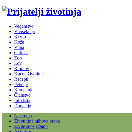
Veganstvo
Vivisekcija
Krzno
Koža
Vuna
Cirkusi
Zoo
Lov
Ribolov
Kućne životinje
Recepti
Peticije
Kampanje
Članstvo
Info lista
Donacije
Naslovna
Životinje i njihova prava
Živite suosjećajno
Aktivizam