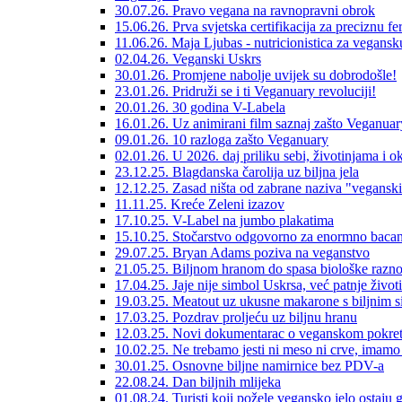
30.07.26. Pravo vegana na ravnopravni obrok
15.06.26. Prva svjetska certifikacija za preciznu f
11.06.26. Maja Ljubas - nutricionistica za vegans
02.04.26. Veganski Uskrs
30.01.26. Promjene nabolje uvijek su dobrodošle!
23.01.26. Pridruži se i ti Veganuary revoluciji!
20.01.26. 30 godina V-Labela
16.01.26. Uz animirani film saznaj zašto Veganuar
09.01.26. 10 razloga zašto Veganuary
02.01.26. U 2026. daj priliku sebi, životinjama i o
23.12.25. Blagdanska čarolija uz biljna jela
12.12.25. Zasad ništa od zabrane naziva "veganski
11.11.25. Kreće Zeleni izazov
17.10.25. V-Label na jumbo plakatima
15.10.25. Stočarstvo odgovorno za enormno bacan
29.07.25. Bryan Adams poziva na veganstvo
21.05.25. Biljnom hranom do spasa biološke raznol
17.04.25. Jaje nije simbol Uskrsa, već patnje životi
19.03.25. Meatout uz ukusne makarone s biljnim 
17.03.25. Pozdrav proljeću uz biljnu hranu
12.03.25. Novi dokumentarac o veganskom pokre
10.02.25. Ne trebamo jesti ni meso ni crve, imamo 
30.01.25. Osnovne biljne namirnice bez PDV-a
22.08.24. Dan biljnih mlijeka
01.08.24. Turisti koji požele vegansko jelo ostaju 