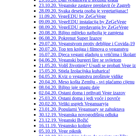
23.10.20. Veganske zastave preplavit će Zagreb
28.09.20. Svaka deseta osoba je vegetarijanac!
11.09.20. VegeEDU by ZeGeVege
09.09.20. VegeEDU instalacija by ZeGeVege
08.09.20. VegeEDU predavanja by ZeGeVege
20.08.20. Biljno mlijeko najbolja je zamjena
06.08.20. Pokrenut Super Izazov
29.07.20. Veganstvom protiv debljine i Covida-19
20.07.20. Top ten knjiga i filmova o veganstvu
16.07.20. Djeca vegani gladuju u vrtićima i škola
04.06.20. Veganski burgeri šire se svijetom
21.05.20. Voliš životinje? Usudi se probati Vege i
15.05.20. Stigla Izolacijska kuharica!
04.05.20. Kviz o veganstvu proširuje vidike
20.04.20. Meso košta Zemlju - svi plaćamo cijenu
08.04.20. Biljno jaje snagu daje
02.04.20. Ostani doma i prihvati Vege izazov
25.03.20. Ostani doma i jedi voće i povrće
20.02.20. Veliki uspjeh Veganuaryja
23.01.20. Popularni Veganuary se zahuktava
30.12.19. Veganska novogodišnja odluka
23.12.19. Veganski Božić
16.11.19. Vegansko kolinje
05.10.19. Vege piknik