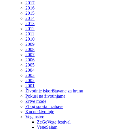
2017
2016
2015
2014
2013
2012
2011
2010
2009
2008
2007
2006
2005
2004
2003
2002
2001
Životinje iskorištavane za hranu
Pokusi na životinjama
Žrtve mode
Zbog sporta i zabave
Kućne životinje
Veganstvo
ZeGeVege festival
VegeSajam