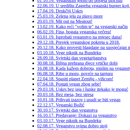
01.10.19. Veganskim jelom do posjeta utočištu
22.06.19. U središtu Zagreba veganski burger koji 
17.04.19. Drukčiji Uskrs
25.03.19. Zelena jela za plavo more
20.03.19. Mit out na Meatout!
13.02.19. Kako reći "volim te" na veganski način
06.02.19. Fina, bogata veganska večera!
03.01.19. Isprobati veganstvo na mjesec dana!
29.12.18. Presjek veganskog pokreta u 2018.
20.12.18. Kako provesti blagdane na suosjećajan 
03.10.18. Vege piknik na Bundeku
28.09.18. Svjetski dan vegetarijanstva
30.08.18. Biljna prehrana djece vrtićke dobi
16.08.18. Kada kažem dobrota, mislim na veganst
06.08.18. Ribe u moru, povrće na tanjuru
22.04.18. Spasiti planet Zemlju - vilicom!
07.04.18. Postati vegan zbog sebe!
29.03.18. Uskrs bez jaja i šunke itekako je moguć
20.03.18. Bez mesa, bez stresa
10.01.18. Prihvati izazov i usudi se biti vegan
22.12.17. Veganski Božić
30.10.17. Svjetski dan veganstva
16.10.17. Predavanje: Dokazi za veganstvo
03.10.17. Vege piknik na Bundeku
02.08.17. Veganstvo svima dobro stoji