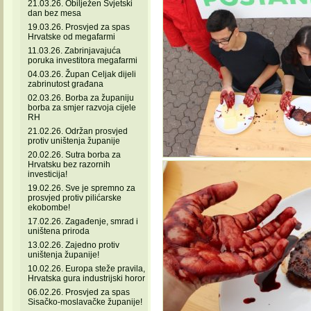
21.03.26. Obilježen Svjetski
dan bez mesa
19.03.26. Prosvjed za spas
Hrvatske od megafarmi
11.03.26. Zabrinjavajuća
poruka investitora megafarmi
04.03.26. Župan Celjak dijeli
zabrinutost građana
02.03.26. Borba za županiju
borba za smjer razvoja cijele
RH
21.02.26. Održan prosvjed
protiv uništenja županije
20.02.26. Sutra borba za
Hrvatsku bez razornih
investicija!
19.02.26. Sve je spremno za
prosvjed protiv pilićarske
ekobombe!
17.02.26. Zagađenje, smrad i
uništena priroda
13.02.26. Zajedno protiv
uništenja županije!
10.02.26. Europa steže pravila,
Hrvatska gura industrijski horor
06.02.26. Prosvjed za spas
Sisačko-moslavačke županije!