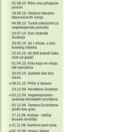
02.09.10. Ribe nisu plivajuće
povrće
19.08.10. Osobno iskustvo
Mavrovićevih svinja
04.08.10. Turisti uskraćeni za
vegetarijansku ponudu
24.07.10. Dan slobode
životinja
29.05.10. Sir i vrhnje, a bez
kravljeg mlijeka
22.04.10. 40.000 kokoši čeka
smrt od gladi!
01.04.10. Krila koja ne mogu
biti ispružena
20.03.10. Svjetski dan bez
mesa
28.01.10. Priče iz tanjura
10.12.09. Nevidljive životinje
03.12.09. Vegetarijanstvo -
rješenje klimatskih promjena
02.12.09. Tamara Ecclestone
protiv foie gras
27.11.09. Kolinje - običaj
krvavih dvorišta
21.11.09. Kamioni puni bola
02.10.09. Hrana i klima