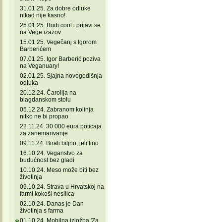
31.01.25. Za dobre odluke
nikad nije kasno!
25.01.25. Budi cool i prijavi se
na Vege izazov
15.01.25. Vegečanj s Igorom
Barberićem
07.01.25. Igor Barberić poziva
na Veganuary!
02.01.25. Sjajna novogodišnja
odluka
20.12.24. Čarolija na
blagdanskom stolu
05.12.24. Zabranom kolinja
nitko ne bi propao
22.11.24. 30 000 eura poticaja
za zanemarivanje
09.11.24. Birali biljno, jeli fino
16.10.24. Veganstvo za
budućnost bez gladi
10.10.24. Meso može biti bez
životinja
09.10.24. Strava u Hrvatskoj na
farmi kokoši nesilica
02.10.24. Danas je Dan
životinja s farma
01.10.24. Mobilna izložba 'Za