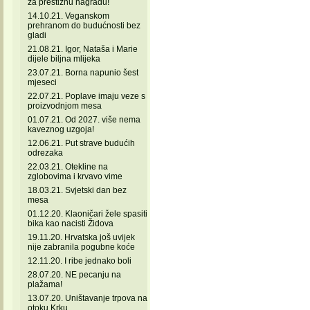
za prestižnu nagradu!
14.10.21. Veganskom
prehranom do budućnosti bez
gladi
21.08.21. Igor, Nataša i Marie
dijele biljna mlijeka
23.07.21. Borna napunio šest
mjeseci
22.07.21. Poplave imaju veze s
proizvodnjom mesa
01.07.21. Od 2027. više nema
kaveznog uzgoja!
12.06.21. Put strave budućih
odrezaka
22.03.21. Otekline na
zglobovima i krvavo vime
18.03.21. Svjetski dan bez
mesa
01.12.20. Klaoničari žele spasiti
bika kao nacisti Židova
19.11.20. Hrvatska još uvijek
nije zabranila pogubne koće
12.11.20. I ribe jednako boli
28.07.20. NE pecanju na
plažama!
13.07.20. Uništavanje trpova na
otoku Krku