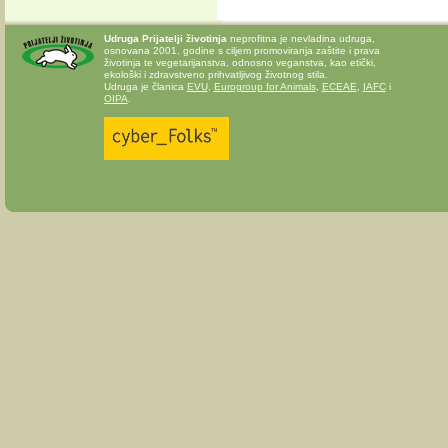
Udruga Prijatelji životinja
neprofitna je nevladina udruga,
osnovana 2001. godine s ciljem promoviranja zaštite i prava
životinja te vegetarijanstva, odnosno veganstva, kao etički,
ekološki i zdravstveno prihvatljivog životnog stila.
Udruga je članica
EVU
,
Eurogroup for Animals
,
ECEAE
,
IAFC
i
OIPA
.