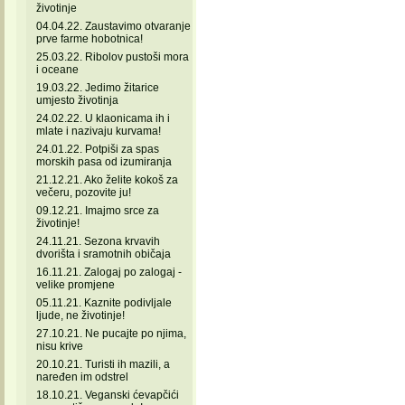
životinje
04.04.22. Zaustavimo otvaranje
prve farme hobotnica!
25.03.22. Ribolov pustoši mora
i oceane
19.03.22. Jedimo žitarice
umjesto životinja
24.02.22. U klaonicama ih i
mlate i nazivaju kurvama!
24.01.22. Potpiši za spas
morskih pasa od izumiranja
21.12.21. Ako želite kokoš za
večeru, pozovite ju!
09.12.21. Imajmo srce za
životinje!
24.11.21. Sezona krvavih
dvorišta i sramotnih običaja
16.11.21. Zalogaj po zalogaj -
velike promjene
05.11.21. Kaznite podivljale
ljude, ne životinje!
27.10.21. Ne pucajte po njima,
nisu krive
20.10.21. Turisti ih mazili, a
naređen im odstrel
18.10.21. Veganski ćevapčići