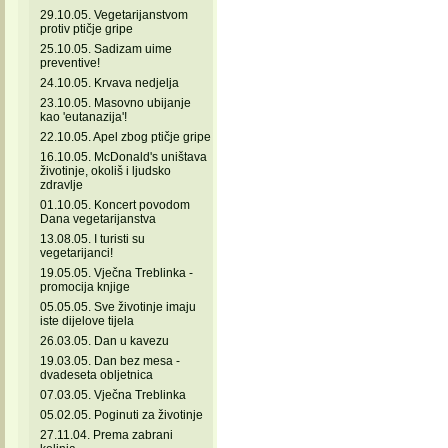
29.10.05. Vegetarijanstvom
protiv ptičje gripe
25.10.05. Sadizam uime
preventive!
24.10.05. Krvava nedjelja
23.10.05. Masovno ubijanje
kao 'eutanazija'!
22.10.05. Apel zbog ptičje gripe
16.10.05. McDonald's uništava
životinje, okoliš i ljudsko
zdravlje
01.10.05. Koncert povodom
Dana vegetarijanstva
13.08.05. I turisti su
vegetarijanci!
19.05.05. Vječna Treblinka -
promocija knjige
05.05.05. Sve životinje imaju
iste dijelove tijela
26.03.05. Dan u kavezu
19.03.05. Dan bez mesa -
dvadeseta obljetnica
07.03.05. Vječna Treblinka
05.02.05. Poginuti za životinje
27.11.04. Prema zabrani