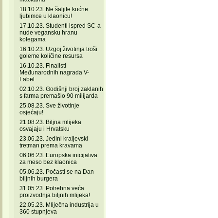
18.10.23. Ne šaljite kućne
ljubimce u klaonicu!
17.10.23. Studenti ispred SC-a
nude vegansku hranu
kolegama
16.10.23. Uzgoj životinja troši
goleme količine resursa
16.10.23. Finalisti
Međunarodnih nagrada V-
Label
02.10.23. Godišnji broj zaklanih
s farma premašio 90 milijarda
25.08.23. Sve životinje
osjećaju!
21.08.23. Biljna mlijeka
osvajaju i Hrvatsku
23.06.23. Jedini kraljevski
tretman prema kravama
06.06.23. Europska inicijativa
za meso bez klaonica
05.06.23. Počasti se na Dan
biljnih burgera
31.05.23. Potrebna veća
proizvodnja biljnih mlijeka!
22.05.23. Mliječna industrija u
360 stupnjeva