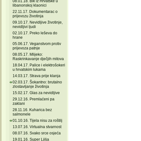
08.01.18. Bik iz Hrvatske u
libanonskoj klaonici
22.11.17. Dokumentarac o
prijevozu životinja
09.10.17. Nevidljive životinje,
nevidljivi ljudi
02.10.17. Preko leševa do
hrane
05.06.17. Veganstvom protiv
prijevoza patnje
08.05.17. Mlijeko:
Raskrinkavanje dječjih mitova
18.04.17. Palice i elektrošokeri
u hrvatskim lukama
14.03.17. Strava prije klanja
02.03.17. Šokantno: brutalno
zlostavljanje životinja
15.02.17. Glas za nevidljive
29.12.16. Premlaćeni pa
zaklani
28.11.16. Kuharica bez
salmonele
01.10.16. Tijela nisu za roštilj
13.07.16. Virtualna stvarnost
08.07.16. Svako srce osjeća
19.01.16. Super Ljilja