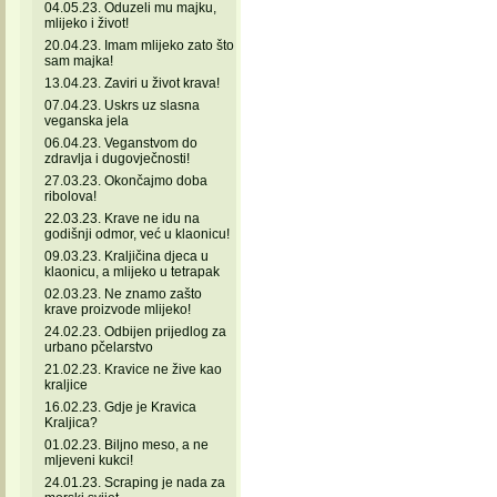
04.05.23. Oduzeli mu majku,
mlijeko i život!
20.04.23. Imam mlijeko zato što
sam majka!
13.04.23. Zaviri u život krava!
07.04.23. Uskrs uz slasna
veganska jela
06.04.23. Veganstvom do
zdravlja i dugovječnosti!
27.03.23. Okončajmo doba
ribolova!
22.03.23. Krave ne idu na
godišnji odmor, već u klaonicu!
09.03.23. Kraljičina djeca u
klaonicu, a mlijeko u tetrapak
02.03.23. Ne znamo zašto
krave proizvode mlijeko!
24.02.23. Odbijen prijedlog za
urbano pčelarstvo
21.02.23. Kravice ne žive kao
kraljice
16.02.23. Gdje je Kravica
Kraljica?
01.02.23. Biljno meso, a ne
mljeveni kukci!
24.01.23. Scraping je nada za