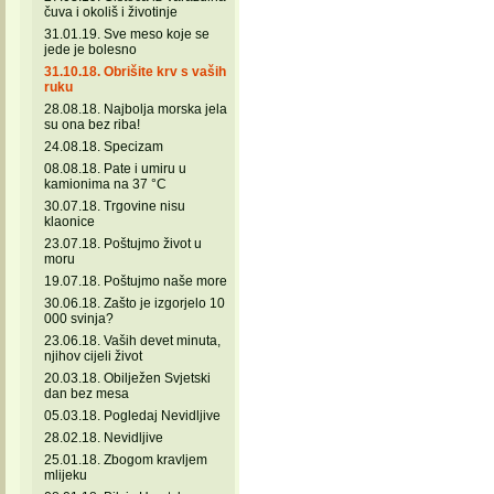
čuva i okoliš i životinje
31.01.19. Sve meso koje se
jede je bolesno
31.10.18. Obrišite krv s vaših
ruku
28.08.18. Najbolja morska jela
su ona bez riba!
24.08.18. Specizam
08.08.18. Pate i umiru u
kamionima na 37 °C
30.07.18. Trgovine nisu
klaonice
23.07.18. Poštujmo život u
moru
19.07.18. Poštujmo naše more
30.06.18. Zašto je izgorjelo 10
000 svinja?
23.06.18. Vaših devet minuta,
njihov cijeli život
20.03.18. Obilježen Svjetski
dan bez mesa
05.03.18. Pogledaj Nevidljive
28.02.18. Nevidljive
25.01.18. Zbogom kravljem
mlijeku