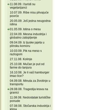
11.08.09. I turisti su
vegetarijanci
10.07.09. Ribe nisu plivajuće
povrće
20.05.09. Još jedna neugodna
istina
01.05.09. Istina o mesu
22.04.09. Mesna industrija i
globalno zatopljenje
09.04.09. Iz ljuske jajeta u
plinsku komoru
10.03.09. Pik na meso s
razlogom
27.11.08. Kolinje
25.10.08. Mučan je put od
farme do tanjura
16.10.08. Je li vaš hamburger
imao lice?
04.09.08. Minuta za životinje u
transportu
28.08.08. Tragedija krava na
granici
11.08.08. Nedostatak turističke
ponude
07.08.08. Stočarska industrija i
klima