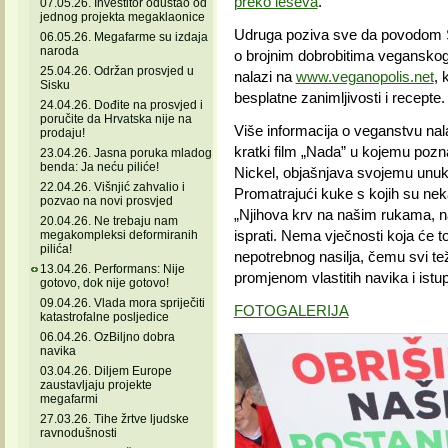
preko leševa
.
07.05.26. Investitor odustao od
jednog projekta megaklaonice
Udruga poziva sve da povodom S
06.05.26. Megafarme su izdaja
naroda
o brojnim dobrobitima veganskog 
25.04.26. Održan prosvjed u
nalazi na
www.veganopolis.net
, 
Sisku
besplatne zanimljivosti i recepte.
24.04.26. Dođite na prosvjed i
poručite da Hrvatska nije na
Više informacija o veganstvu nal
prodaju!
kratki film „Nada” u kojemu pozn
23.04.26. Jasna poruka mladog
benda: Ja neću piliće!
Nickel, objašnjava svojemu unuku 
22.04.26. Višnjić zahvalio i
Promatrajući kuke s kojih su neka
pozvao na novi prosvjed
„Njihova krv na našim rukama, n
20.04.26. Ne trebaju nam
isprati. Nema vječnosti koja će t
megakompleksi deformiranih
pilića!
nepotrebnog nasilja, čemu svi te
13.04.26. Performans: Nije
promjenom vlastitih navika i ist
gotovo, dok nije gotovo!
09.04.26. Vlada mora spriječiti
FOTOGALERIJA
katastrofalne posljedice
06.04.26. OzBiljno dobra
navika
03.04.26. Diljem Europe
zaustavljaju projekte
megafarmi
27.03.26. Tihe žrtve ljudske
ravnodušnosti