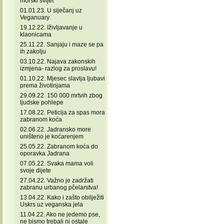
morski svijet
01.01.23. U siječanj uz
Veganuary
19.12.22. Iživljavanje u
klaonicama
25.11.22. Sanjaju i maze se pa
ih zakolju
03.10.22. Najava zakonskih
izmjena- razlog za proslavu!
01.10.22. Mjesec slavlja ljubavi
prema životinjama
29.09.22. 150 000 mrtvih zbog
ljudske pohlepe
17.08.22. Peticija za spas mora
zabranom koća
02.06.22. Jadransko more
uništeno je koćarenjem
25.05.22. Zabranom koća do
oporavka Jadrana
07.05.22. Svaka mama voli
svoje dijete
27.04.22. Važno je zadržati
zabranu urbanog pčelarstva!
13.04.22. Kako i zašto obilježiti
Uskrs uz veganska jela
11.04.22. Ako ne jedemo pse,
ne bismo trebali ni ostale