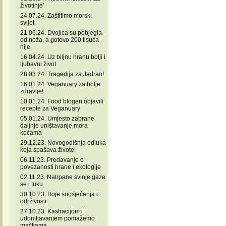
životinje'
24.07.24. Zaštitimo morski
svijet
21.06.24. Dvojica su pobjegla
od noža, a gotovo 200 tisuća
nije
16.04.24. Uz biljnu hranu bolji i
ljubavni život
28.03.24. Tragedija za Jadran!
16.01.24. Veganuary za bolje
zdravlje!
10.01.24. Food blogeri objavili
recepte za Veganuary
05.01.24. Umjesto zabrane
daljnje uništavanje mora
koćama
29.12.23. Novogodišnja odluka
koja spašava živote!
06.11.23. Predavanje o
povezanosti hrane i ekologije
02.11.23. Natrpane svinje gaze
se i tuku
30.10.23. Boje suosjećanja i
održivosti
27.10.23. Kastracijom i
udomljavanjem pomažemo
mačkama