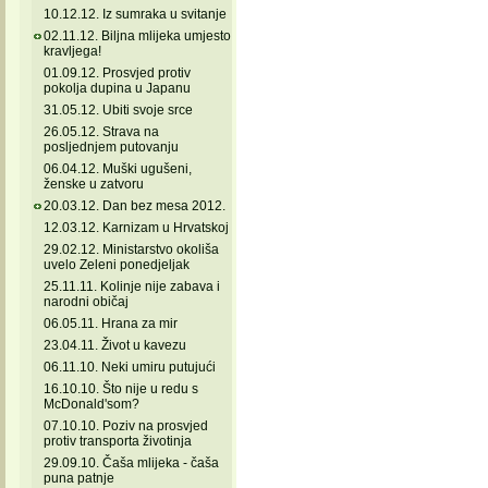
10.12.12. Iz sumraka u svitanje
02.11.12. Biljna mlijeka umjesto
kravljega!
01.09.12. Prosvjed protiv
pokolja dupina u Japanu
31.05.12. Ubiti svoje srce
26.05.12. Strava na
posljednjem putovanju
06.04.12. Muški ugušeni,
ženske u zatvoru
20.03.12. Dan bez mesa 2012.
12.03.12. Karnizam u Hrvatskoj
29.02.12. Ministarstvo okoliša
uvelo Zeleni ponedjeljak
25.11.11. Kolinje nije zabava i
narodni običaj
06.05.11. Hrana za mir
23.04.11. Život u kavezu
06.11.10. Neki umiru putujući
16.10.10. Što nije u redu s
McDonald'som?
07.10.10. Poziv na prosvjed
protiv transporta životinja
29.09.10. Čaša mlijeka - čaša
puna patnje