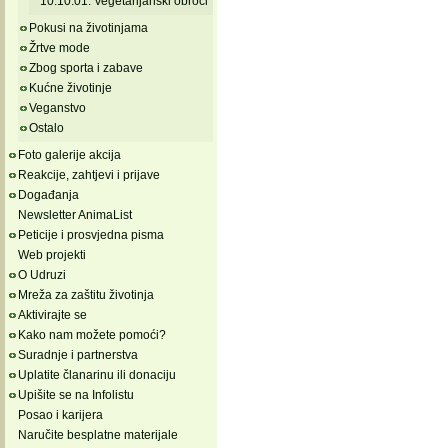
10.10.01. Vegetarijanski obroci
Pokusi na životinjama
Žrtve mode
Zbog sporta i zabave
Kućne životinje
Veganstvo
Ostalo
Foto galerije akcija
Reakcije, zahtjevi i prijave
Događanja
Newsletter AnimaList
Peticije i prosvjedna pisma
Web projekti
O Udruzi
Mreža za zaštitu životinja
Aktivirajte se
Kako nam možete pomoći?
Suradnje i partnerstva
Uplatite članarinu ili donaciju
Upišite se na Infolistu
Posao i karijera
Naručite besplatne materijale