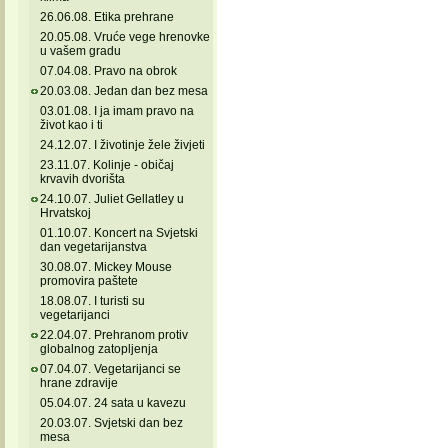
26.06.08. Etika prehrane
20.05.08. Vruće vege hrenovke
u vašem gradu
07.04.08. Pravo na obrok
20.03.08. Jedan dan bez mesa
03.01.08. I ja imam pravo na
život kao i ti
24.12.07. I životinje žele živjeti
23.11.07. Kolinje - običaj
krvavih dvorišta
24.10.07. Juliet Gellatley u
Hrvatskoj
01.10.07. Koncert na Svjetski
dan vegetarijanstva
30.08.07. Mickey Mouse
promovira paštete
18.08.07. I turisti su
vegetarijanci
22.04.07. Prehranom protiv
globalnog zatopljenja
07.04.07. Vegetarijanci se
hrane zdravije
05.04.07. 24 sata u kavezu
20.03.07. Svjetski dan bez
mesa