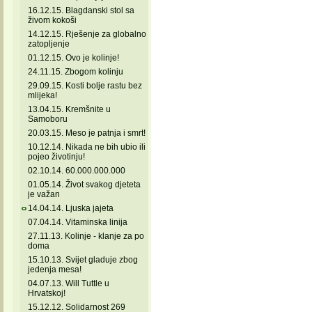
16.12.15. Blagdanski stol sa
živom kokoši
14.12.15. Rješenje za globalno
zatopljenje
01.12.15. Ovo je kolinje!
24.11.15. Zbogom kolinju
29.09.15. Kosti bolje rastu bez
mlijeka!
13.04.15. Kremšnite u
Samoboru
20.03.15. Meso je patnja i smrt!
10.12.14. Nikada ne bih ubio ili
pojeo životinju!
02.10.14. 60.000.000.000
01.05.14. Život svakog djeteta
je važan
14.04.14. Ljuska jajeta
07.04.14. Vitaminska linija
27.11.13. Kolinje - klanje za po
doma
15.10.13. Svijet gladuje zbog
jedenja mesa!
04.07.13. Will Tuttle u
Hrvatskoj!
15.12.12. Solidarnost 269