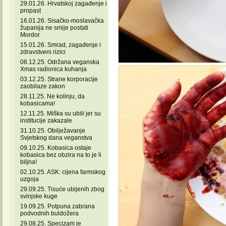
29.01.26. Hrvatskoj zagađenje i
propast
16.01.26. Sisačko-moslavačka
županija ne smije postati
Mordor
15.01.26. Smrad, zagađenje i
zdravstveni rizici
08.12.25. Održana veganska
Xmas radionica kuhanja
03.12.25. Strane korporacije
zaobilaze zakon
28.11.25. Ne kolinju, da
kobasicama!
12.11.25. Miška su ubili jer su
institucije zakazale
31.10.25. Obilježavanje
Svjetskog dana veganstva
09.10.25. Kobasica ostaje
kobasica bez obzira na to je li
biljna!
02.10.25. ASK: cijena farmskog
uzgoja
29.09.25. Tisuće ubijenih zbog
svinjske kuge
19.09.25. Potpuna zabrana
podvodnih buldožera
29.08.25. Specizam je