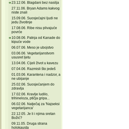
23.12.06. Blagdani bez nasilja
27.11.06. Bryan Adams kakvog
niste znali
15.09.06. Suosjećajni ljudi ne
jedu životinje
17.08.06. Ribe nisu plivajuće
povrće
10.08.06. Patnja od Kanade do
kipuće vode
06.07.06. Meso je ubojstvo
03.06.06. Vegetarijanstvom
ususret ljetu
13.04.06. Cijeli život u kavezu
07.04.06. Razmisli što jedeš
01.03.06. Karantena i nadzor, a
ne ubijanje
25.02.06. Suosjećanjem do
zdravlja
17.02.06. Kravlje ludilo,
trihineloza, ptičja gripa...
06.02.06. Natječaj za 'Najseksi
vegetarijanca'
22.12.05. Je li i njima sretan
Božić?
09.11.05. Druga strana
holokausta