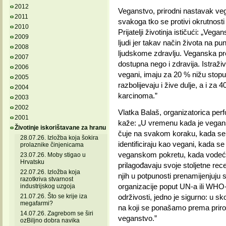
2012
Veganstvo, prirodni nastavak veget
2011
svakoga tko se protivi okrutnosti
2010
Prijatelji životinja ističući: „Ve
2009
ljudi jer takav način života na pun
2008
ljudskome zdravlju. Veganska pr
2007
dostupna nego i zdravija. Istraži
2006
vegani, imaju za 20 % nižu stopu
2005
razbolijevaju i žive dulje, a i za
2004
karcinoma.”
2003
2002
Vlatka Balaš, organizatorica p
2001
kaže: „U vremenu kada je vegans
Životinje iskorištavane za hranu
čuje na svakom koraku, kada se go
28.07.26. Izložba koja šokira
identificiraju kao vegani, kada s
prolaznike činjenicama
veganskom pokretu, kada vodeći 
23.07.26. Moby stigao u
Hrvatsku
prilagođavaju svoje stoljetne rece
22.07.26. Izložba koja
njih u potpunosti prenamijenjuju
razotkriva stvarnost
organizacije poput UN-a ili WHO
industrijskog uzgoja
21.07.26. Što se krije iza
održivosti, jedno je sigurno: u sk
megafarmi?
na koji se ponašamo prema prirodi 
14.07.26. Zagrebom se širi
veganstvo.”
ozBiljno dobra navika