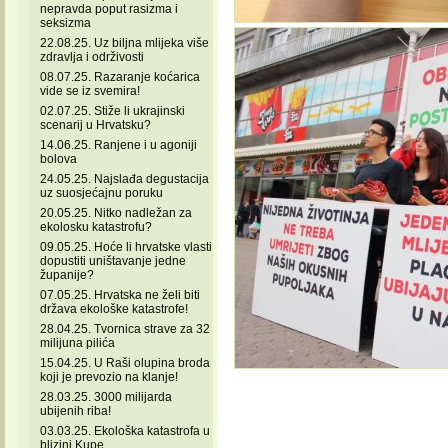
nepravda poput rasizma i
seksizma
22.08.25. Uz biljna mlijeka više
zdravlja i održivosti
08.07.25. Razaranje koćarica
vide se iz svemira!
02.07.25. Stiže li ukrajinski
scenarij u Hrvatsku?
14.06.25. Ranjene i u agoniji
bolova
24.05.25. Najslađa degustacija
uz suosjećajnu poruku
20.05.25. Nitko nadležan za
ekolosku katastrofu?
09.05.25. Hoće li hrvatske vlasti
dopustiti uništavanje jedne
županije?
07.05.25. Hrvatska ne želi biti
država ekološke katastrofe!
28.04.25. Tvornica strave za 32
milijuna pilića
15.04.25. U Raši olupina broda
koji je prevozio na klanje!
28.03.25. 3000 milijarda
ubijenih riba!
03.03.25. Ekološka katastrofa u
blizini Kupe