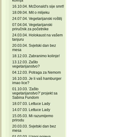
kolinja
16.10.04. McDonald's sije smrt!
18.09.04. Mit o mlijeku
24.07.04. Vegetarijanski roštilj
07.04.04. Vegetarijanski
priručnik za početnike
24.03.04. Holokaust na vašem
tanjuru
20.03.04. Svjetski dan bez
mesa
18.12.03. Zabranimo kolinje!
13.12.03. Zašto
vegetarijanstvo?
04.12.03. Potraga za Nemom
16.10.03. Je li vaš hamburger
imao lice?
01.10.03. 'Zašto
vegetarijanstvo?' projekt sa
Sabina Fundom
18.07.03. Lettuce Lady
14.07.03. Lettuce Lady
15.05.03. Mi razumijemo
prirodu
20.03.03. Svjetski dan bez
mesa
01.02.03. Uzgoj nojeva