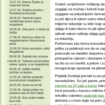
13.07.26. Zelena Šalata za
Unatoč uvriježenom mišljenju da ml
svijet bez šnicla
uzgajaju za mužnju i kokoši koje s
12.07.26. Snažna poruka s
Rundekova koncerta
uzgajane na industrijskim farmama
30.06.26. Toplinski valovi
su još djeca ili nakon samo neko
razotkrivaju pravu cijenu
mliječne industrije su telići koje
megafarmi
ubijaju ih kako bismo mi pili njihov
18.06.26. Sela gore, a Vlada se
češlja
odmah nakon rođenja ubijaju gušen
17.06.26. Narod je rekao ne
za industriju.
megafarmama i klaonicama
Performans kao forma komunikaci
pilića
prilika za potaknuti sve da se zapi
10.06.26. Nova saznanja u aferi
Megafarme
proizvode na vlastitim tanjurim
08.06.26. Svjetski dan oceana
pristupačne cijenom i dostupne
06.06.26. Trebamo proizvodnju
na što su svi navikli, a pritom i 
mrkve i graha, a ne megafarme
omogućavaju opstanak na planet
05.06.26. Zaštita okoliša
počinje na tanjuru
Prijatelji životinja poznati su po
31.05.26. Održan protestni
koncert protiv megafarmi
ravnodušnim. Svi još pamte, prim
28.05.26. Drava se ne trži
zatvorio na 24 sata u kavez
kako 
12.05.26. Jačaju pritisci na
život provedu u kavezu veličine 
građane koji ne žele šutjeti
nekoliko volontera
upakiralo kao
10.05.26. Srce svake majke
aktivista u crnom leglo na pod i
d
kuca isto