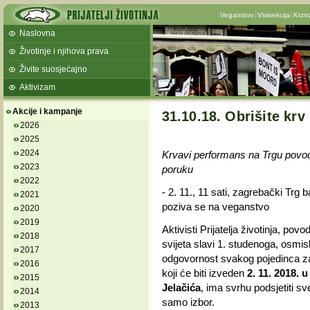
Veganstvo
Vivisekcija
Krzn
Naslovna
Životinje i njihova prava
Živite suosjećajno
Aktivizam
Akcije i kampanje
31.10.18. Obrišite krv
2026
2025
2024
Krvavi performans na Trgu povo
2023
poruku
2022
- 2. 11., 11 sati, zagrebački Trg
2021
poziva se na veganstvo
2020
2019
Aktivisti Prijatelja životinja, p
2018
svijeta slavi 1. studenoga, osmisl
2017
odgovornost svakog pojedinca za 
2016
koji će biti izveden
2. 11. 2018. 
2015
Jelačića
, ima svrhu podsjetiti sve
2014
samo izbor.
2013