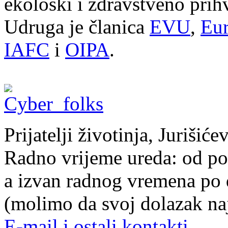
ekološki i zdravstveno prihv
Udruga je članica
EVU
,
Eur
IAFC
i
OIPA
.
Prijatelji životinja, Juriši
Radno vrijeme ureda: od pon
a izvan radnog vremena po
(molimo da svoj dolazak naj
E-mail i ostali kontakti