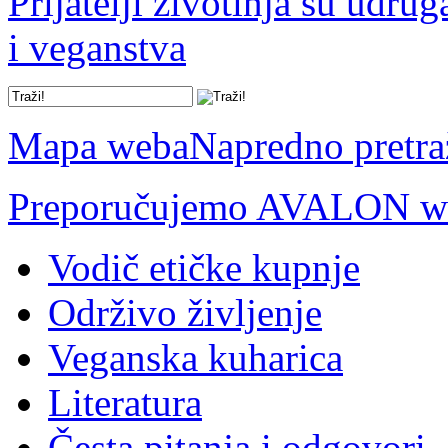
Prijatelji životinja su udru
i veganstva
Mapa weba
Napredno pretra
Preporučujemo AVALON we
Vodič etičke kupnje
Održivo življenje
Veganska kuharica
Literatura
Česta pitanja i odgovori