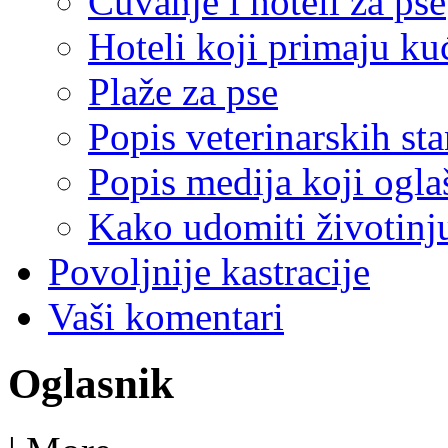
Čuvanje i hoteli za pse
Hoteli koji primaju ku
Plaže za pse
Popis veterinarskih sta
Popis medija koji ogla
Kako udomiti životinj
Povoljnije kastracije
Vaši komentari
Oglasnik