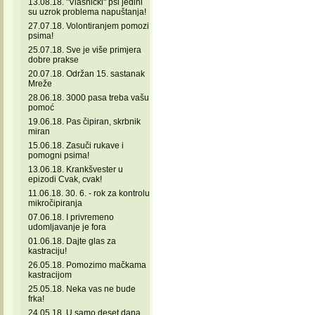
13.08.18. "Vlasnički" psi jedini
su uzrok problema napuštanja!
27.07.18. Volontiranjem pomozi
psima!
25.07.18. Sve je više primjera
dobre prakse
20.07.18. Održan 15. sastanak
Mreže
28.06.18. 3000 pasa treba vašu
pomoć
19.06.18. Pas čipiran, skrbnik
miran
15.06.18. Zasuči rukave i
pomogni psima!
13.06.18. Krankšvester u
epizodi Cvak, cvak!
11.06.18. 30. 6. - rok za kontrolu
mikročipiranja
07.06.18. I privremeno
udomljavanje je fora
01.06.18. Dajte glas za
kastraciju!
26.05.18. Pomozimo mačkama
kastracijom
25.05.18. Neka vas ne bude
frka!
24.05.18. U samo deset dana