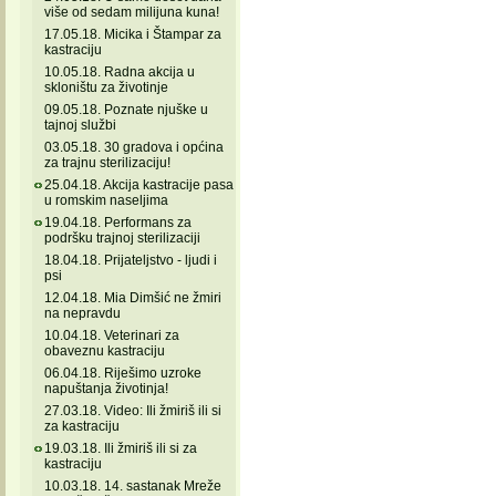
više od sedam milijuna kuna!
17.05.18. Micika i Štampar za
kastraciju
10.05.18. Radna akcija u
skloništu za životinje
09.05.18. Poznate njuške u
tajnoj službi
03.05.18. 30 gradova i općina
za trajnu sterilizaciju!
25.04.18. Akcija kastracije pasa
u romskim naseljima
19.04.18. Performans za
podršku trajnoj sterilizaciji
18.04.18. Prijateljstvo - ljudi i
psi
12.04.18. Mia Dimšić ne žmiri
na nepravdu
10.04.18. Veterinari za
obaveznu kastraciju
06.04.18. Riješimo uzroke
napuštanja životinja!
27.03.18. Video: Ili žmiriš ili si
za kastraciju
19.03.18. Ili žmiriš ili si za
kastraciju
10.03.18. 14. sastanak Mreže