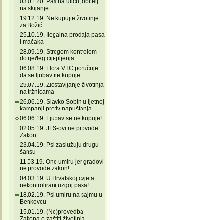
03.01.20. Pas na ulicu, obitelj
na skijanje
19.12.19. Ne kupujte životinje
za Božić
25.10.19. Ilegalna prodaja pasa
i mačaka
28.09.19. Strogom kontrolom
do rjeđeg cijepljenja
06.08.19. Flora VTC poručuje
da se ljubav ne kupuje
29.07.19. Zlostavljanje životinja
na tržnicama
26.06.19. Slavko Sobin u ljetnoj
kampanji protiv napuštanja
06.06.19. Ljubav se ne kupuje!
02.05.19. JLS-ovi ne provode
Zakon
23.04.19. Psi zaslužuju drugu
šansu
11.03.19. One umiru jer gradovi
ne provode zakon!
04.03.19. U Hrvatskoj cvjeta
nekontrolirani uzgoj pasa!
18.02.19. Psi umiru na sajmu u
Benkovcu
15.01.19. (Ne)provedba
Zakona o zaštiti životinja