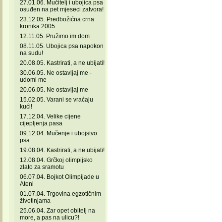
27.01.06. Mučitelj i ubojica psa
osuđen na pet mjeseci zatvora!
23.12.05. Predbožićna crna
kronika 2005.
12.11.05. Pružimo im dom
08.11.05. Ubojica psa napokon
na sudu!
20.08.05. Kastrirati, a ne ubijati!
30.06.05. Ne ostavljaj me -
udomi me
20.06.05. Ne ostavljaj me
15.02.05. Varani se vraćaju
kući!
17.12.04. Velike cijene
cijepljenja pasa
09.12.04. Mučenje i ubojstvo
psa
19.08.04. Kastrirati, a ne ubijati!
12.08.04. Grčkoj olimpijsko
zlato za sramotu
06.07.04. Bojkot Olimpijade u
Ateni
01.07.04. Trgovina egzotičnim
životinjama
25.06.04. Zar opet obitelj na
more, a pas na ulicu?!