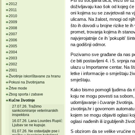
Psi su socijalna bića, vežu se uz
2012
doživljavaju kao šok od kojeg će
2011
oni kojima su se zavjetovali na v
2010
ulicama. Na žalost, mnogi od njih
2009
što ih dovodi u brojne rizike te i
2008
promet, trovanja kojima ih stanovn
2007
najvjerojatnije će ih 'pokupiti' šin
2006
na godišnji odmor.
2005
2004
Pozivamo sve građane da nas pos
2003
će biti postavljeni 4. i 5. srpnj
2002
ulazu u Importanne centar. Na št
2001
letke i informacije o smještaju ži
Životinje iskorištavane za hranu
smještaju.
Pokusi na životinjama
Žrtve mode
Kako bismo pomogli ljudima da ri
Zbog sporta i zabave
koju ne mogu povesti sa sobom, 
Kućne životinje
udomljavanje i čuvanje životinja.
27.07.26. Tražimo
zivotinja.hr i govornom automat
sankcioniranje veterinarskih
kojem se mogu objaviti oglasi koj
inspektora
16.07.26. Lana Lourdes Rupić:
oglasi nađenih ili izgubljenih život
Ljubav se ne kupuje.
S obzirom da se velike vrućine n
01.07.26. Ne ostavljajte pse i