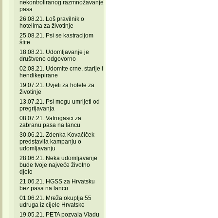
nekontroliranog razmnožavanje
pasa
26.08.21. Loš pravilnik o
hotelima za životinje
25.08.21. Psi se kastracijom
štite
18.08.21. Udomljavanje je
društveno odgovorno
02.08.21. Udomite crne, starije i
hendikepirane
19.07.21. Uvjeti za hotele za
životinje
13.07.21. Psi mogu umrijeti od
pregrijavanja
08.07.21. Vatrogasci za
zabranu pasa na lancu
30.06.21. Zdenka Kovačiček
predstavila kampanju o
udomljavanju
28.06.21. Neka udomljavanje
bude tvoje najveće životno
djelo
21.06.21. HGSS za Hrvatsku
bez pasa na lancu
01.06.21. Mreža okuplja 55
udruga iz cijele Hrvatske
19.05.21. PETA pozvala Vladu