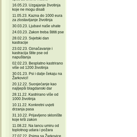
16.05.23. Uzgajanje životinja
koje ne mogu disati
11.05.23. Kazna do 1000 eura
za zlostavljanje životinja
30.03.23. Ljubavi naše uhate
24.03.23. Zakon treba štititi pse
28.02.23. Svjetski dan
kastracije
23.02.23. Označavanje i
kastracija štite pse od
napuštanja
02.02.23. Besplatno kastrirano
više od 1200 životinja
30.01.23. Psi i dalje čekaju na
Žarkovici!
20.12.22. Suosjećanje kao
najljepši blagdanski dar
28.11.22. Kastrirano više od
1000 životinja
10.11.22. Konkretni uvjeti
drzanja pasa
31.10.22. Prijavljeno sklonište
koje krši zakon
11.08.22. Na lancu umiru od
toplotnog udara i požara
27.07.22. Psima sa Žarkovice