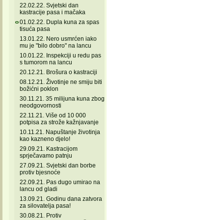
22.02.22. Svjetski dan
kastracije pasa i mačaka
01.02.22. Dupla kuna za spas
tisuća pasa
13.01.22. Nero usmrćen iako
mu je "bilo dobro" na lancu
10.01.22. Inspekciji u redu pas
s tumorom na lancu
20.12.21. Brošura o kastraciji
08.12.21. Životinje ne smiju biti
božićni poklon
30.11.21. 35 milijuna kuna zbog
neodgovornosti
22.11.21. Više od 10 000
potpisa za strože kažnjavanje
10.11.21. Napuštanje životinja
kao kazneno djelo!
29.09.21. Kastracijom
sprječavamo patnju
27.09.21. Svjetski dan borbe
protiv bjesnoće
22.09.21. Pas dugo umirao na
lancu od gladi
13.09.21. Godinu dana zatvora
za silovatelja pasa!
30.08.21. Protiv