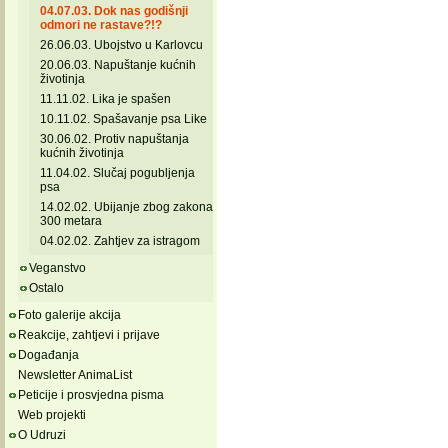
04.07.03. Dok nas godišnji
odmori ne rastave?!?
26.06.03. Ubojstvo u Karlovcu
20.06.03. Napuštanje kućnih
životinja
11.11.02. Lika je spašen
10.11.02. Spašavanje psa Like
30.06.02. Protiv napuštanja
kućnih životinja
11.04.02. Slučaj pogubljenja
psa
14.02.02. Ubijanje zbog zakona
300 metara
04.02.02. Zahtjev za istragom
Veganstvo
Ostalo
Foto galerije akcija
Reakcije, zahtjevi i prijave
Događanja
Newsletter AnimaList
Peticije i prosvjedna pisma
Web projekti
O Udruzi