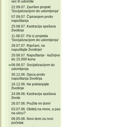
već ih udomite
22.09.07. Završen projekt
'Socijalizacijom do udomljenja'
07.09.07. Čipiranjem protiv
napuštanja
25.08.07. Kastracija spašava
životinje
11.08.07. Psi iz projekta
'Socijalizacijom do udomljenja'
28.07.07. Riječani, ne
napuštajte životinje!
20.06.07. Napuštanje - kažnjivo
do 15.000 kuna
06.06.07. Socijalizacijom do
udomljenja
30.12.06. Djeca protiv
napuštanja životinja
16.12.06. Ne poklanjajte
životinje
24.08.06. Kastracija spašava
živote
26.07.06. Pružite im dom!
03.07.06. Obitelj na more, a pas
na ulicu?
06.05.06. Novi dom za novi
početak