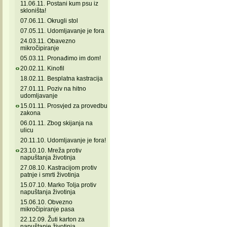
11.06.11. Postani kum psu iz
skloništa!
07.06.11. Okrugli stol
07.05.11. Udomljavanje je fora
24.03.11. Obavezno
mikročipiranje
05.03.11. Pronađimo im dom!
20.02.11. Kinofil
18.02.11. Besplatna kastracija
27.01.11. Poziv na hitno
udomljavanje
15.01.11. Prosvjed za provedbu
zakona
06.01.11. Zbog skijanja na
ulicu
20.11.10. Udomljavanje je fora!
23.10.10. Mreža protiv
napuštanja životinja
27.08.10. Kastracijom protiv
patnje i smrti životinja
15.07.10. Marko Tolja protiv
napuštanja životinja
15.06.10. Obvezno
mikročipiranje pasa
22.12.09. Žuti karton za
napuštanje životinja