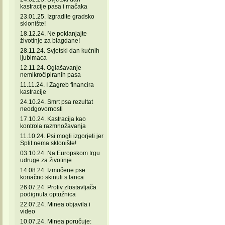
kastracije pasa i mačaka
23.01.25. Izgradite gradsko
sklonište!
18.12.24. Ne poklanjajte
životinje za blagdane!
28.11.24. Svjetski dan kućnih
ljubimaca
12.11.24. Oglašavanje
nemikročipiranih pasa
11.11.24. I Zagreb financira
kastracije
24.10.24. Smrt psa rezultat
neodgovornosti
17.10.24. Kastracija kao
kontrola razmnožavanja
11.10.24. Psi mogli izgorjeti jer
Split nema sklonište!
03.10.24. Na Europskom trgu
udruge za životinje
14.08.24. Izmučene pse
konačno skinuli s lanca
26.07.24. Protiv zlostavljača
podignuta optužnica
22.07.24. Minea objavila i
video
10.07.24. Minea poručuje: