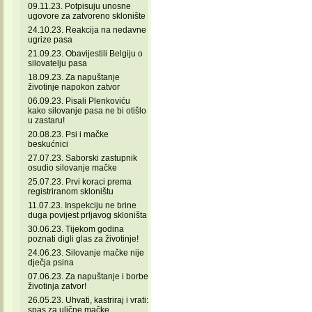
09.11.23. Potpisuju unosne
ugovore za zatvoreno sklonište
24.10.23. Reakcija na nedavne
ugrize pasa
21.09.23. Obavijestili Belgiju o
silovatelju pasa
18.09.23. Za napuštanje
životinje napokon zatvor
06.09.23. Pisali Plenkoviću
kako silovanje pasa ne bi otišlo
u zastaru!
20.08.23. Psi i mačke
beskućnici
27.07.23. Saborski zastupnik
osudio silovanje mačke
25.07.23. Prvi koraci prema
registriranom skloništu
11.07.23. Inspekciju ne brine
duga povijest prljavog skloništa
30.06.23. Tijekom godina
poznati digli glas za životinje!
24.06.23. Silovanje mačke nije
dječja psina
07.06.23. Za napuštanje i borbe
životinja zatvor!
26.05.23. Uhvati, kastriraj i vrati:
spas za ulične mačke