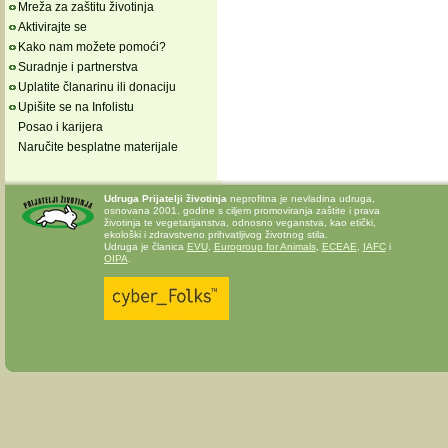
Mreža za zaštitu životinja
Aktivirajte se
Kako nam možete pomoći?
Suradnje i partnerstva
Uplatite članarinu ili donaciju
Upišite se na Infolistu
Posao i karijera
Naručite besplatne materijale
Udruga Prijatelji životinja
neprofitna je nevladina udruga,
osnovana 2001. godine s ciljem promoviranja zaštite i prava
životinja te vegetarijanstva, odnosno veganstva, kao etički,
ekološki i zdravstveno prihvatljivog životnog stila.
Udruga je članica
EVU
,
Eurogroup for Animals
,
ECEAE
,
IAFC
i
OIPA
.