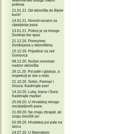
veterinarske usluge nakon
potresa
21.01.21. Od skloništa do Bijele
kuće!
14.01.21. Novost vezano za
cijepljenje pasa
13.01.21. Potres je za mnoge
životinje bio spas
21.12.20. Pomozimo
životinjama u skloništima
15.12.20. Prijedlozi za rad
Dumovca
08.12.20. Nužan neovisan
nadzor skloništa
26.11.20. Psi pate i gladuju, a
inspekciji je sve u redu
21.10.20. Sobin, Parmać i
Gruica: Kastrirajte pse!
14.10.20. Luka, Ivana i Dora:
Kastrirajte mačke!
25.09.20. U Hrvatskoj mnogo
necijepljenih pasa
21.09.20. Ne znaju zbrajati, ali
znaju množiti se!
02.09.20. Hrvatskoj psi pate na
lancu
24.07.20. U šibenskom