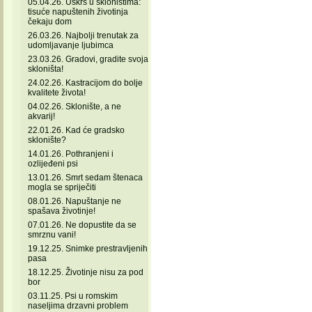
05.04.26. Uskrs u skloništima:
tisuće napuštenih životinja
čekaju dom
26.03.26. Najbolji trenutak za
udomljavanje ljubimca
23.03.26. Gradovi, gradite svoja
skloništa!
24.02.26. Kastracijom do bolje
kvalitete života!
04.02.26. Sklonište, a ne
akvarij!
22.01.26. Kad će gradsko
sklonište?
14.01.26. Pothranjeni i
ozlijeđeni psi
13.01.26. Smrt sedam štenaca
mogla se spriječiti
08.01.26. Napuštanje ne
spašava životinje!
07.01.26. Ne dopustite da se
smrznu vani!
19.12.25. Snimke prestravljenih
pasa
18.12.25. Životinje nisu za pod
bor
03.11.25. Psi u romskim
naseljima drzavni problem