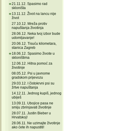
21.11.12. Spasimo rad
skloništa
13.11.12. Život na lancu nije
život
27.10.12. Mreža protiv
napuštanja životinja
28.06.12. Neka tvoj izbor bude
udomljavanje!
20.06.12. Tisuću kilometara,
stanica Zagreb
18.06.12. Spasimo živote u
skloništima
12.06.12. Hitna pomoć za
životinje
08.05.12. Psi u javnome
gradskom prijevozu
29.03.12. I čistokrvni psi su
žrtve napuštanja
14.12.11. Jednog kupiš, jednog
ubiješ
13.09.11. Ubojice pasa ne
smiju zbrinjavati životinje
28.07.11. Justin Bieber u
Hrvatskoj!
28.06.11. Ne uzimajte životinje
ako ćete ih napustiti!