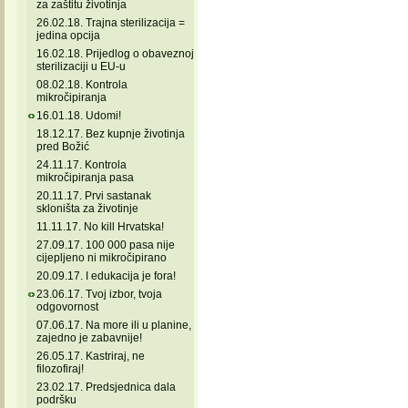
za zaštitu životinja
26.02.18. Trajna sterilizacija =
jedina opcija
16.02.18. Prijedlog o obaveznoj
sterilizaciji u EU-u
08.02.18. Kontrola
mikročipiranja
16.01.18. Udomi!
18.12.17. Bez kupnje životinja
pred Božić
24.11.17. Kontrola
mikročipiranja pasa
20.11.17. Prvi sastanak
skloništa za životinje
11.11.17. No kill Hrvatska!
27.09.17. 100 000 pasa nije
cijepljeno ni mikročipirano
20.09.17. I edukacija je fora!
23.06.17. Tvoj izbor, tvoja
odgovornost
07.06.17. Na more ili u planine,
zajedno je zabavnije!
26.05.17. Kastriraj, ne
filozofiraj!
23.02.17. Predsjednica dala
podršku