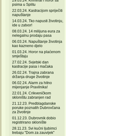
29.03.24. Kriminal i horor sa
psima u Splitu
22.03.24. Kastracijom spriječiti
napuštanje
14.03.24. Tko napusti životinju,
ide u zatvor!
08.03.24. 14 milijuna eura za
nelegalnu prodaju pasa
06.03.24. Napuštanje životinja
kao kazneno djelo
01.03.24. Horor na plaćenom
smještaju
27.02.24. Svjetski dan
kastracije pasa i mačaka
26.02.24. Trajna zabrana
držanja druge životinje
06.02.24. Alarm za hitno
mijenjanje Pravilnika!
22.01.24. Crikveničkom
skloništu zabranjen rad
21.12.23. Predblagdanske
poruke poznatih Dubrovčana
za životinje
01.12.23. Dubrovnik dobio
registrirano sklonište
28.11.23. Svi kućni ljubimci
trebaju "Dom za zauvijek"