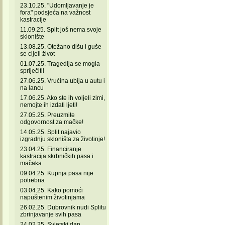
23.10.25. "Udomljavanje je
fora" podsjeća na važnost
kastracije
11.09.25. Split još nema svoje
sklonište
13.08.25. Otežano dišu i guše
se cijeli život
01.07.25. Tragedija se mogla
spriječiti!
27.06.25. Vrućina ubija u autu i
na lancu
17.06.25. Ako ste ih voljeli zimi,
nemojte ih izdati ljeti!
27.05.25. Preuzmite
odgovornost za mačke!
14.05.25. Split najavio
izgradnju skloništa za životinje!
23.04.25. Financiranje
kastracija skrbničkih pasa i
mačaka
09.04.25. Kupnja pasa nije
potrebna
03.04.25. Kako pomoći
napuštenim životinjama
26.02.25. Dubrovnik nudi Splitu
zbrinjavanje svih pasa
24.02.25. Svjetski dan