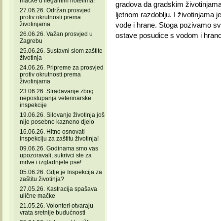
mačke u ilegalnim hotelima!
gradova da gradskim životinjam
27.06.26. Održan prosvjed
ljetnom razdoblju. I životinjama 
protiv okrutnosti prema
životinjama
vode i hrane. Stoga pozivamo sv
26.06.26. Važan prosvjed u
ostave posudice s vodom i hran
Zagrebu
25.06.26. Sustavni slom zaštite
životinja
24.06.26. Pripreme za prosvjed
protiv okrutnosti prema
životinjama
23.06.26. Stradavanje zbog
nepostupanja veterinarske
inspekcije
19.06.26. Silovanje životinja još
nije posebno kazneno djelo
16.06.26. Hitno osnovati
inspekciju za zaštitu životinja!
09.06.26. Godinama smo vas
upozoravali, sukrivci ste za
mrtve i izgladnjele pse!
05.06.26. Gdje je Inspekcija za
zaštitu životinja?
27.05.26. Kastracija spašava
ulične mačke
21.05.26. Volonteri otvaraju
vrata sretnije budućnosti