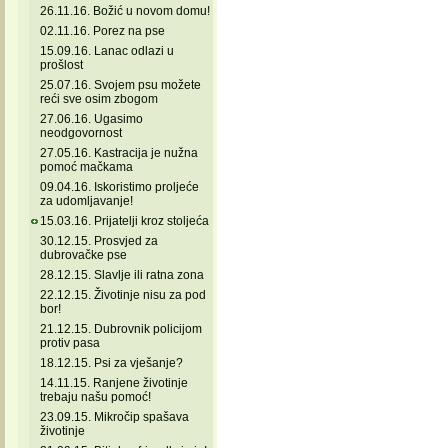
26.11.16. Božić u novom domu!
02.11.16. Porez na pse
15.09.16. Lanac odlazi u
prošlost
25.07.16. Svojem psu možete
reći sve osim zbogom
27.06.16. Ugasimo
neodgovornost
27.05.16. Kastracija je nužna
pomoć mačkama
09.04.16. Iskoristimo proljeće
za udomljavanje!
15.03.16. Prijatelji kroz stoljeća
30.12.15. Prosvjed za
dubrovačke pse
28.12.15. Slavlje ili ratna zona
22.12.15. Životinje nisu za pod
bor!
21.12.15. Dubrovnik policijom
protiv pasa
18.12.15. Psi za vješanje?
14.11.15. Ranjene životinje
trebaju našu pomoć!
23.09.15. Mikročip spašava
životinje