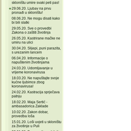
skloništu umire svaki peti pas!
29.06.20. Ljubav na prvu
pronađi u skloništu!
08.06.20. Ne mogu disati kako
bi bili slatki
29.05.20. Sve o provedbi
Zakona o zaštiti životinja
26.05.20. Kastrirane mačke ne
umiru na ulici
30.04.20. Slijepi, puni parazita,
s urezanim lancem
06.04.20. Informacije o
napuštenim životinjama
24.03.20. Udomljavanje u
vrijeme koronavirusa
18.03.20. Ne napuštajte svoje
kućne ljubimce zbog
koronavirusa!
24.02.20. Kastracija sprječava
patnju
18.02.20. Maja Sertić -
ambasadorica Zaklade
10.02.20. Zakon dobar,
provedba loša
15.01.20. Loši uvjeti u skloništu
za životinje u Puli