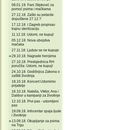
08.01.19. Fani Stipković za
pomoć psima i mačkama
27.12.18. Zašto su petarde
dopuštene 27.12.?
17.12.18. I Zagreb propisao
trajnu sterilizaciju
11.12.18. Udomi, ne kupuj!
05.12.18. Nova ubojstva
mačaka
27.11.18. Ljubav se ne kupuje
29.10.18. Nagrade herojima
27.10.18. Predsjednica RH
poručila: Udomi, ne kupuj!
24.10.18. Godišnjica Zakona o
zaštiti životinja
18.10.18. Koncert Udomimo
prijatelje
16.10.18. Nataša, Viktor, Ana i
Dalibor u kampanji za životinje
12.10.18. Prvi pas - udomljeni
pas
19.09.18. Infocentar spaja ljude
i životinje
13.09.18. Okupljanje sa psima
na Trgu