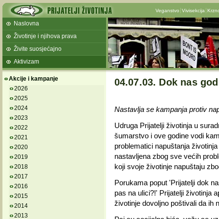
Veganstvo
Vivisekcija
Krzn
Naslovna
Životinje i njihova prava
Živite suosjećajno
Aktivizam
Akcije i kampanje
04.07.03. Dok nas god
2026
2025
2024
Nastavlja se kampanja protiv nap
2023
Udruga Prijatelji životinja u sur
2022
šumarstvo i ove godine vodi kam
2021
problematici napuštanja životinj
2020
nastavljena zbog sve većih prob
2019
koji svoje životinje napuštaju zb
2018
2017
Porukama poput 'Prijatelji dok nas
2016
pas na ulici?!' Prijatelji životinj
2015
životinje dovoljno poštivali da ih
2014
2013