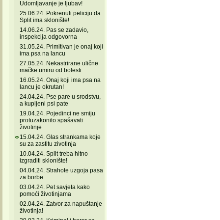
Udomljavanje je ljubav!
25.06.24. Pokrenuli peticiju da
Split ima sklonište!
14.06.24. Pas se zadavio,
inspekcija odgovorna
31.05.24. Primitivan je onaj koji
ima psa na lancu
27.05.24. Nekastrirane ulične
mačke umiru od bolesti
16.05.24. Onaj koji ima psa na
lancu je okrutan!
24.04.24. Pse pare u srodstvu,
a kupljeni psi pate
19.04.24. Pojedinci ne smiju
protuzakonito spašavati
životinje
15.04.24. Glas strankama koje
su za zastitu zivotinja
10.04.24. Split treba hitno
izgraditi sklonište!
04.04.24. Strahote uzgoja pasa
za borbe
03.04.24. Pet savjeta kako
pomoći životinjama
02.04.24. Zatvor za napuštanje
životinja!