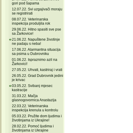
gori pod šapama
12.07.22. Svi uzgajivači moraju
se registrirati
08.07.22. Veterinarska
inspekcija produljila rok
29.06.22. Hitno spasiti sve pse
sa Žarkovice!
21.06.22. Napuštene životinje
ne padaju s neba!
17.06.22. Alarmantna situacija
sa psima u Dubrovniku
01.06.22. Ispraznimo azil na
Žarkovici!
27.05.22. Uhvati, kastriraj i vrati
26.05.22. Grad Dubrovnik jedini
je krivac
03.05.22. Svibanj mjesec
kastracije
31.03.22. Mačja
glasnogovornica Anastazija
22.03.22. Veterinarska
inspekcija krenula u kontrolu
05.03.22. Pružite dom ljudima i
životinjama iz Ukrajine!
28.02.22. Pomoć ljudima i
životinjama iz Ukrajine