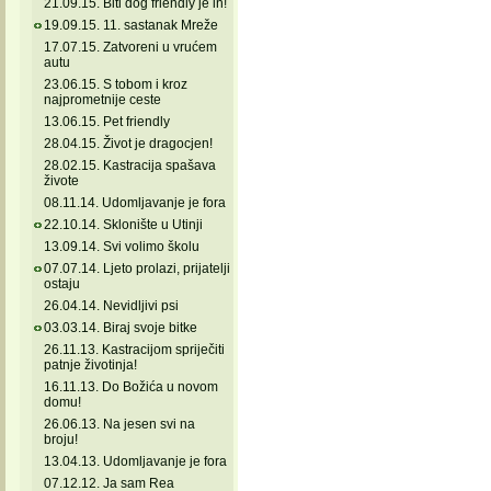
21.09.15. Biti dog friendly je in!
19.09.15. 11. sastanak Mreže
17.07.15. Zatvoreni u vrućem
autu
23.06.15. S tobom i kroz
najprometnije ceste
13.06.15. Pet friendly
28.04.15. Život je dragocjen!
28.02.15. Kastracija spašava
živote
08.11.14. Udomljavanje je fora
22.10.14. Sklonište u Utinji
13.09.14. Svi volimo školu
07.07.14. Ljeto prolazi, prijatelji
ostaju
26.04.14. Nevidljivi psi
03.03.14. Biraj svoje bitke
26.11.13. Kastracijom spriječiti
patnje životinja!
16.11.13. Do Božića u novom
domu!
26.06.13. Na jesen svi na
broju!
13.04.13. Udomljavanje je fora
07.12.12. Ja sam Rea