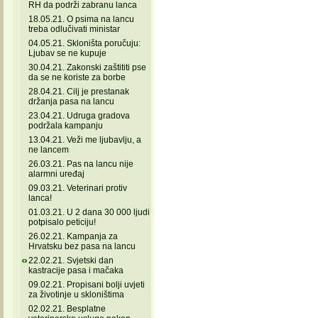
RH da podrži zabranu lanca
18.05.21. O psima na lancu
treba odlučivati ministar
04.05.21. Skloništa poručuju:
Ljubav se ne kupuje
30.04.21. Zakonski zaštititi pse
da se ne koriste za borbe
28.04.21. Cilj je prestanak
držanja pasa na lancu
23.04.21. Udruga gradova
podržala kampanju
13.04.21. Veži me ljubavlju, a
ne lancem
26.03.21. Pas na lancu nije
alarmni uređaj
09.03.21. Veterinari protiv
lanca!
01.03.21. U 2 dana 30 000 ljudi
potpisalo peticiju!
26.02.21. Kampanja za
Hrvatsku bez pasa na lancu
22.02.21. Svjetski dan
kastracije pasa i mačaka
09.02.21. Propisani bolji uvjeti
za životinje u skloništima
02.02.21. Besplatne