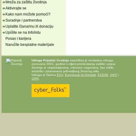
Mreža za zaštitu životinja
Aktivirajte se
Kako nam možete pomoći?
Suradnje i partnerstva
Uplatite članarinu ili donaciju
Upišite se na Infolistu
Posao i karijera
Naručite besplatne materijale
Udruga Prijatelji životinja
neprofitna je nevladina udruga,
osnovana 2001. godine s ciljem promoviranja zaštite i prava
životinja te vegetarijanstva, odnosno veganstva, kao etički,
ekološki i zdravstveno prihvatljivog životnog stila.
Udruga je članica
EVU
,
Eurogroup for Animals
,
ECEAE
,
IAFC
i
OIPA
.