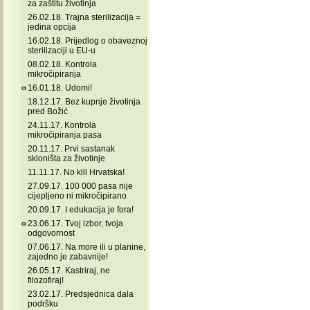
za zaštitu životinja
26.02.18. Trajna sterilizacija =
jedina opcija
16.02.18. Prijedlog o obaveznoj
sterilizaciji u EU-u
08.02.18. Kontrola
mikročipiranja
16.01.18. Udomi!
18.12.17. Bez kupnje životinja
pred Božić
24.11.17. Kontrola
mikročipiranja pasa
20.11.17. Prvi sastanak
skloništa za životinje
11.11.17. No kill Hrvatska!
27.09.17. 100 000 pasa nije
cijepljeno ni mikročipirano
20.09.17. I edukacija je fora!
23.06.17. Tvoj izbor, tvoja
odgovornost
07.06.17. Na more ili u planine,
zajedno je zabavnije!
26.05.17. Kastriraj, ne
filozofiraj!
23.02.17. Predsjednica dala
podršku