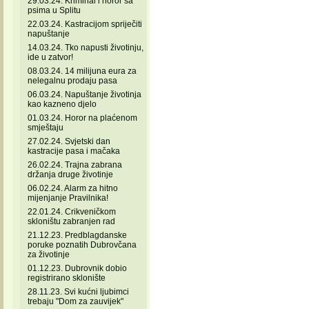
29.03.24. Kriminal i horor sa
psima u Splitu
22.03.24. Kastracijom spriječiti
napuštanje
14.03.24. Tko napusti životinju,
ide u zatvor!
08.03.24. 14 milijuna eura za
nelegalnu prodaju pasa
06.03.24. Napuštanje životinja
kao kazneno djelo
01.03.24. Horor na plaćenom
smještaju
27.02.24. Svjetski dan
kastracije pasa i mačaka
26.02.24. Trajna zabrana
držanja druge životinje
06.02.24. Alarm za hitno
mijenjanje Pravilnika!
22.01.24. Crikveničkom
skloništu zabranjen rad
21.12.23. Predblagdanske
poruke poznatih Dubrovčana
za životinje
01.12.23. Dubrovnik dobio
registrirano sklonište
28.11.23. Svi kućni ljubimci
trebaju "Dom za zauvijek"