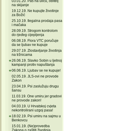
03.01.20. Pas na ulicu, obitelj
na skijanje
19.12.19. Ne kupujte životinje
za Božić
25.10.19. Ilegalna prodaja pasa
i mačaka
28.09.19. Strogom kontrolom
do rjeđeg cijepljenja
06.08.19. Flora VTC poručuje
da se ljubav ne kupuje
29.07.19. Zlostavljanje životinja
na tržnicama
26.06.19. Slavko Sobin u ljetnoj
kampanji protiv napuštanja
06.06.19. Ljubav se ne kupuje!
02.05.19. JLS-ovi ne provode
Zakon
23.04.19. Psi zaslužuju drugu
šansu
11.03.19. One umiru jer gradovi
ne provode zakon!
04.03.19. U Hrvatskoj cvjeta
nekontrolirani uzgoj pasa!
18.02.19. Psi umiru na sajmu u
Benkovcu
15.01.19. (Ne)provedba
Zakona o zaštiti životinja