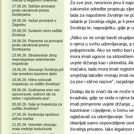
mačke u ilegalnim hotelima!
Za sve pse, neovisno jesu li napuš
27.06.26. Održan prosvjed
zakonske odredbe propisuju sljed
protiv okrutnosti prema
životinjama
tada za napuštene životinje ne po
26.06.26. Važan prosvjed u
odakle je životinja stigla, je li pr
Zagrebu
životinja te, naposljetku, gdje je
25.06.26. Sustavni slom zaštite
životinja
„Nitko se ne smije baviti skupljan
24.06.26. Pripreme za prosvjed
o njima u svrhu udomljavanja, a d
protiv okrutnosti prema
životinjama
poljoprivrede. Ako se netko ba
23.06.26. Stradavanje zbog
mora imati ugovor sa skloništem, 
nepostupanja veterinarske
uvjete držanja kao i skloništa. A
inspekcije
mačaka, tada mora imati registrira
19.06.26. Silovanje životinja još
nije posebno kazneno djelo
smještaji također moraju imati re
16.06.26. Hitno osnovati
za pse i slične nazive”, razjašnjava
inspekciju za zaštitu životinja!
09.06.26. Godinama smo vas
Dodaju da to znači da ne može net
upozoravali, sukrivci ste za
kvadrata, gdje se onda o njima bri
mrtve i izgladnjele pse!
imati primjerene uvjete držanja:
05.06.26. Gdje je Inspekcija za
zaštitu životinja?
kastrirane i cijepljene, o čemu se
27.05.26. Kastracija spašava
oglašavati za udomljavanje. Sve to
ulične mačke
obavljati samo osposobljene osobe
21.05.26. Volonteri otvaraju
životinja privatno. Iako legalnost
vrata sretnije budućnosti