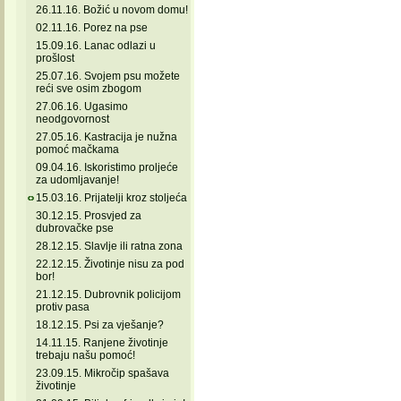
26.11.16. Božić u novom domu!
02.11.16. Porez na pse
15.09.16. Lanac odlazi u
prošlost
25.07.16. Svojem psu možete
reći sve osim zbogom
27.06.16. Ugasimo
neodgovornost
27.05.16. Kastracija je nužna
pomoć mačkama
09.04.16. Iskoristimo proljeće
za udomljavanje!
15.03.16. Prijatelji kroz stoljeća
30.12.15. Prosvjed za
dubrovačke pse
28.12.15. Slavlje ili ratna zona
22.12.15. Životinje nisu za pod
bor!
21.12.15. Dubrovnik policijom
protiv pasa
18.12.15. Psi za vješanje?
14.11.15. Ranjene životinje
trebaju našu pomoć!
23.09.15. Mikročip spašava
životinje