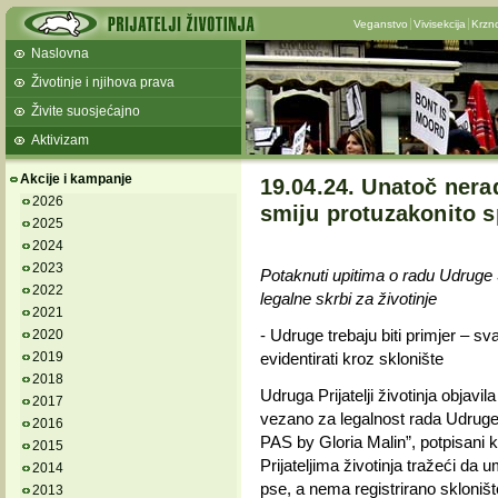
Veganstvo
Vivisekcija
Krzn
Naslovna
Životinje i njihova prava
Živite suosjećajno
Aktivizam
Akcije i kampanje
19.04.24. Unatoč nerad
2026
smiju protuzakonito s
2025
2024
2023
Potaknuti upitima o radu Udruge S
2022
legalne skrbi za životinje
2021
- Udruge trebaju biti primjer – sv
2020
2019
evidentirati kroz sklonište
2018
Udruga Prijatelji životinja objavil
2017
vezano za legalnost rada Udruge
2016
PAS by Gloria Malin”, potpisani ka
2015
Prijateljima životinja tražeći da 
2014
pse, a nema registrirano skloništ
2013