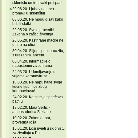
skloništu umire svaki peti pas!
29.06.20. Ljubav na prvu
pronađi u skloništu!
08.06.20. Ne mogu disati kako
bi bili slatki
29.05.20. Sve o provedbi
Zakona o zaštiti životinja
26.05.20. Kastrirane mačke ne
umiru na ulici
30.04.20. Slijepi, puni parazita,
s urezanim lancem
06.04.20. Informacije o
napuštenim životinjama
24.03.20. Udomljavanje u
vrijeme koronavirusa
18.03.20. Ne napuštajte svoje
kućne ljubimce zbog
koronavirusa!
24.02.20. Kastracija sprječava
patnju
18.02.20. Maja Sertić -
ambasadorica Zaklade
10.02.20. Zakon dobar,
provedba loša
15.01.20. Loši uvjeti u skloništu
za životinje u Puli