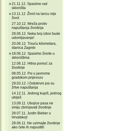
21.11.12. Spasimo rad
skloništa
13.11.12. Život na lancu nije
život
27.10.12. Mreža protiv
napuštanja životinja
28.06.12. Neka tvoj izbor bude
udomljavanje!
20.06.12. Tisuću kilometara,
stanica Zagreb
18.06.12. Spasimo živote u
skloništima
12.06.12. Hitna pomoć za
životinje
08.05.12. Psi u javnome
gradskom prijevozu
29.03.12. I čistokrvni psi su
žrtve napuštanja
14.12.11. Jednog kupiš, jednog
ubiješ
13.09.11. Ubojice pasa ne
smiju zbrinjavati životinje
28.07.11. Justin Bieber u
Hrvatskoj!
28.06.11. Ne uzimajte životinje
ako ćete ih napustiti!