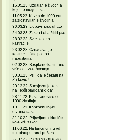
16.05.23. Uzgajanje životinja
koje ne mogu disati
11.05.23. Kazna do 1000 eura
za zlostavljanje životinja
30.03.23. Ljubavi naše uhate
24.03.23. Zakon treba štititi pse
28.02.23. Svjetski dan
kastracije
23.02.23. Označavanje i
kastracija štite pse od
napuštanja
02.02.23. Besplatno kastrirano
više od 1200 životinja
30.01.23. Psi i dalje čekaju na
Žarkovici!
20.12.22. Suosjećanje kao
najljepši blagdanski dar
28.11.22. Kastrirano više od
1000 životinja
10.11.22. Konkretni uvjeti
drzanja pasa
31.10.22. Prijavljeno sklonište
koje krši zakon
11.08.22. Na lancu umiru od
toplotnog udara i požara
27.07.22. Psima sa Žarkovice