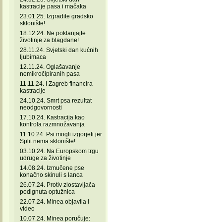
kastracije pasa i mačaka
23.01.25. Izgradite gradsko
sklonište!
18.12.24. Ne poklanjajte
životinje za blagdane!
28.11.24. Svjetski dan kućnih
ljubimaca
12.11.24. Oglašavanje
nemikročipiranih pasa
11.11.24. I Zagreb financira
kastracije
24.10.24. Smrt psa rezultat
neodgovornosti
17.10.24. Kastracija kao
kontrola razmnožavanja
11.10.24. Psi mogli izgorjeti jer
Split nema sklonište!
03.10.24. Na Europskom trgu
udruge za životinje
14.08.24. Izmučene pse
konačno skinuli s lanca
26.07.24. Protiv zlostavljača
podignuta optužnica
22.07.24. Minea objavila i
video
10.07.24. Minea poručuje: