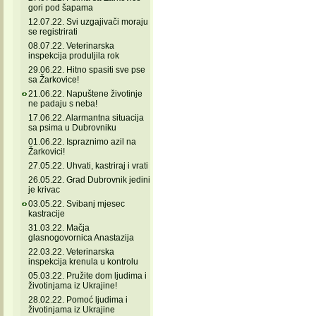
gori pod šapama
12.07.22. Svi uzgajivači moraju
se registrirati
08.07.22. Veterinarska
inspekcija produljila rok
29.06.22. Hitno spasiti sve pse
sa Žarkovice!
21.06.22. Napuštene životinje
ne padaju s neba!
17.06.22. Alarmantna situacija
sa psima u Dubrovniku
01.06.22. Ispraznimo azil na
Žarkovici!
27.05.22. Uhvati, kastriraj i vrati
26.05.22. Grad Dubrovnik jedini
je krivac
03.05.22. Svibanj mjesec
kastracije
31.03.22. Mačja
glasnogovornica Anastazija
22.03.22. Veterinarska
inspekcija krenula u kontrolu
05.03.22. Pružite dom ljudima i
životinjama iz Ukrajine!
28.02.22. Pomoć ljudima i
životinjama iz Ukrajine