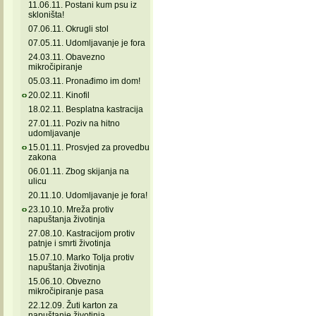
11.06.11. Postani kum psu iz
skloništa!
07.06.11. Okrugli stol
07.05.11. Udomljavanje je fora
24.03.11. Obavezno
mikročipiranje
05.03.11. Pronađimo im dom!
20.02.11. Kinofil
18.02.11. Besplatna kastracija
27.01.11. Poziv na hitno
udomljavanje
15.01.11. Prosvjed za provedbu
zakona
06.01.11. Zbog skijanja na
ulicu
20.11.10. Udomljavanje je fora!
23.10.10. Mreža protiv
napuštanja životinja
27.08.10. Kastracijom protiv
patnje i smrti životinja
15.07.10. Marko Tolja protiv
napuštanja životinja
15.06.10. Obvezno
mikročipiranje pasa
22.12.09. Žuti karton za
napuštanje životinja