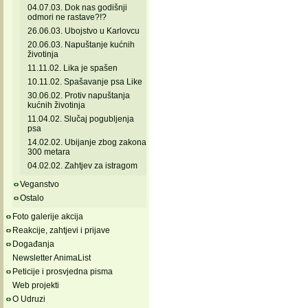
04.07.03. Dok nas godišnji
odmori ne rastave?!?
26.06.03. Ubojstvo u Karlovcu
20.06.03. Napuštanje kućnih
životinja
11.11.02. Lika je spašen
10.11.02. Spašavanje psa Like
30.06.02. Protiv napuštanja
kućnih životinja
11.04.02. Slučaj pogubljenja
psa
14.02.02. Ubijanje zbog zakona
300 metara
04.02.02. Zahtjev za istragom
Veganstvo
Ostalo
Foto galerije akcija
Reakcije, zahtjevi i prijave
Događanja
Newsletter AnimaList
Peticije i prosvjedna pisma
Web projekti
O Udruzi