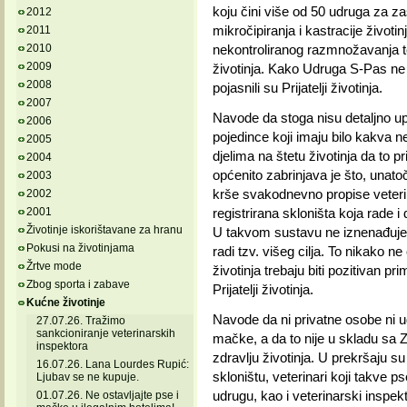
koju čini više od 50 udruga za za
2012
mikročipiranja i kastracije životi
2011
2010
nekontroliranog razmnožavanja t
2009
životinja. Kako Udruga S-Pas ne d
2008
pojasnili su Prijatelji životinja.
2007
Navode da stoga nisu detaljno u
2006
pojedince koji imaju bilo kakva 
2005
djelima na štetu životinja da to p
2004
općenito zabrinjava je što, una
2003
krše svakodnevno propise veterina
2002
2001
registrirana skloništa koja rade i 
Životinje iskorištavane za hranu
U takvom sustavu ne iznenađuje š
Pokusi na životinjama
radi tzv. višeg cilja. To nikako 
Žrtve mode
životinja trebaju biti pozitivan pri
Zbog sporta i zabave
Prijatelji životinja.
Kućne životinje
Navode da ni privatne osobe ni u
27.07.26. Tražimo
sankcioniranje veterinarskih
mačke, a da to nije u skladu sa 
inspektora
zdravlju životinja. U prekršaju s
16.07.26. Lana Lourdes Rupić:
skloništu, veterinari koji takve 
Ljubav se ne kupuje.
udrugu, kao i veterinarski inspek
01.07.26. Ne ostavljajte pse i