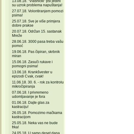
13.08.18. "Vlasnički" psi jedini
su uzrok problema napuštanja!
27.07.18. Volontiranjem pomozi
psima!
25.07.18. Sve je više primjera
dobre prakse
20.07.18. Održan 15. sastanak
Mreže
28.06.18. 3000 pasa treba vašu
pomoć
19.06.18. Pas čipiran, skrbnik
miran
15.06.18. Zasuči rukave i
pomogni psima!
13.06.18. Krankšvester u
epizodi Cvak, cvak!
11.06.18. 30. 6. - rok za kontrolu
mikročipiranja
07.06.18. I privremeno
udomljavanje je fora
01.06.18. Dajte glas za
kastraciju!
26.05.18. Pomozimo mačkama
kastracijom
25.05.18. Neka vas ne bude
frka!
24.05.18. U samo deset dana