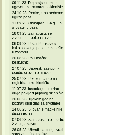
09.11.23. Potpisuju unosne
ugovore za zatvoreno sklonište
24.10.23. Reakcija na nedavne
ugrize pasa
21.09.23. Obavijestili Belgiju o
silovatelju pasa
18.09.23. Za napuštanje
životinje napokon zatvor
06.09.23. Pisali Plenkoviću
kako silovanje pasa ne bi otišlo
u zastaru!
20.08.23. Psi i mačke
beskućnici
27.07.23. Saborski zastupnik
osudio silovanje mačke
25.07.23. Prvi koraci prema
registriranom skloništu
11.07.23. Inspekciju ne brine
duga povijest prljavog skloništa
30.06.23. Tijekom godina
poznati digli glas za životinje!
24.06.23. Silovanje mačke nije
dječja psina
07.06.23. Za napuštanje i borbe
životinja zatvor!
26.05.23. Uhvati, kastriraj i vrati:
spas za ulične mačke