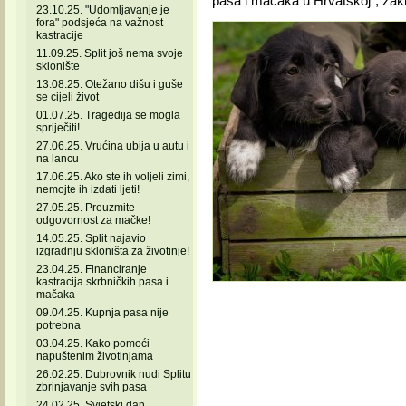
pasa i mačaka u Hrvatskoj”, zaklju
23.10.25. "Udomljavanje je
fora" podsjeća na važnost
kastracije
11.09.25. Split još nema svoje
sklonište
13.08.25. Otežano dišu i guše
se cijeli život
01.07.25. Tragedija se mogla
spriječiti!
27.06.25. Vrućina ubija u autu i
na lancu
17.06.25. Ako ste ih voljeli zimi,
nemojte ih izdati ljeti!
27.05.25. Preuzmite
odgovornost za mačke!
14.05.25. Split najavio
izgradnju skloništa za životinje!
23.04.25. Financiranje
kastracija skrbničkih pasa i
mačaka
09.04.25. Kupnja pasa nije
potrebna
03.04.25. Kako pomoći
napuštenim životinjama
26.02.25. Dubrovnik nudi Splitu
zbrinjavanje svih pasa
24.02.25. Svjetski dan