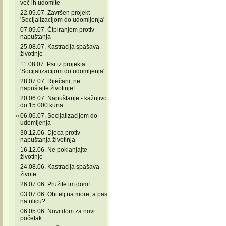
već ih udomite
22.09.07. Završen projekt
'Socijalizacijom do udomljenja'
07.09.07. Čipiranjem protiv
napuštanja
25.08.07. Kastracija spašava
životinje
11.08.07. Psi iz projekta
'Socijalizacijom do udomljenja'
28.07.07. Riječani, ne
napuštajte životinje!
20.06.07. Napuštanje - kažnjivo
do 15.000 kuna
06.06.07. Socijalizacijom do
udomljenja
30.12.06. Djeca protiv
napuštanja životinja
16.12.06. Ne poklanjajte
životinje
24.08.06. Kastracija spašava
živote
26.07.06. Pružite im dom!
03.07.06. Obitelj na more, a pas
na ulicu?
06.05.06. Novi dom za novi
početak