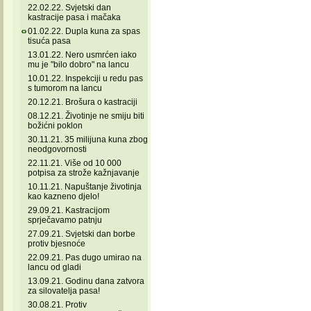
22.02.22. Svjetski dan
kastracije pasa i mačaka
01.02.22. Dupla kuna za spas
tisuća pasa
13.01.22. Nero usmrćen iako
mu je "bilo dobro" na lancu
10.01.22. Inspekciji u redu pas
s tumorom na lancu
20.12.21. Brošura o kastraciji
08.12.21. Životinje ne smiju biti
božićni poklon
30.11.21. 35 milijuna kuna zbog
neodgovornosti
22.11.21. Više od 10 000
potpisa za strože kažnjavanje
10.11.21. Napuštanje životinja
kao kazneno djelo!
29.09.21. Kastracijom
sprječavamo patnju
27.09.21. Svjetski dan borbe
protiv bjesnoće
22.09.21. Pas dugo umirao na
lancu od gladi
13.09.21. Godinu dana zatvora
za silovatelja pasa!
30.08.21. Protiv