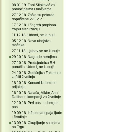
08.01.19. Fani Stipković za
pomoć psima i mačkama
27.12.18. Zašto su petarde
dopuštene 27.12.?
17.12.18. I Zagreb propisao
trajnu sterilizaciju
11.12.18. Udomi, ne kupuj!
05.12.18. Nova ubojstva
mačaka
27.11.18. Ljubav se ne kupuje
29.10.18. Nagrade herojima
27.10.18. Predsjednica RH
poručila: Udomi, ne kupuj!
24.10.18. Godišnjica Zakona o
zaštiti životinja
18.10.18. Koncert Udomimo
prijatelje
16.10.18. Nataša, Viktor, Ana i
Dalibor u kampanji za životinje
12.10.18. Prvi pas - udomljeni
pas
19.09.18. Infocentar spaja ljude
i životinje
13.09.18. Okupljanje sa psima
na Trgu