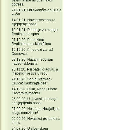
veterinarske usluge nakon
potresa
21.01.21. Od skloništa do Bijele
kuće!
14.01.21. Novost vezano za
cijepljenje pasa
13.01.21. Potres je za mnoge
životinje bio spas
21.12.20. Pomozimo
životinjama u skloništima
15.12.20. Prijedlozi za rad
Dumovca
08.12.20. Nužan neovisan
nadzor skloništa
26.11.20. Psi pate i gladuju, a
inspekciji je sve u redu
21.10.20. Sobin, Parmać i
Gruica: Kastrirajte pse!
14.10.20. Luka, Ivana i Dora:
Kastrirajte mačke!
25.09.20. U Hrvatskoj mnogo
necijepljenih pasa
21.09.20. Ne znaju zbrajati, ali
znaju množiti se!
02.09.20. Hrvatskoj psi pate na
lancu
24.07.20. U šibenskom