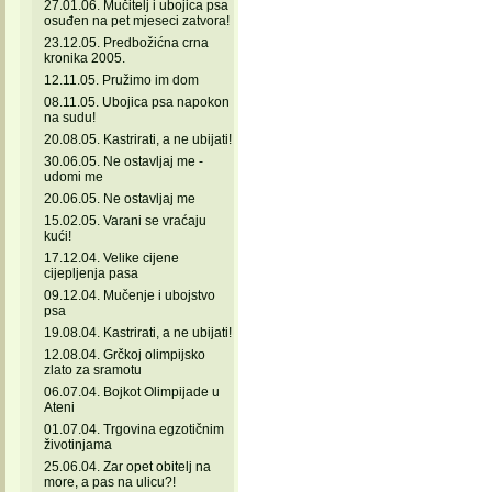
27.01.06. Mučitelj i ubojica psa
osuđen na pet mjeseci zatvora!
23.12.05. Predbožićna crna
kronika 2005.
12.11.05. Pružimo im dom
08.11.05. Ubojica psa napokon
na sudu!
20.08.05. Kastrirati, a ne ubijati!
30.06.05. Ne ostavljaj me -
udomi me
20.06.05. Ne ostavljaj me
15.02.05. Varani se vraćaju
kući!
17.12.04. Velike cijene
cijepljenja pasa
09.12.04. Mučenje i ubojstvo
psa
19.08.04. Kastrirati, a ne ubijati!
12.08.04. Grčkoj olimpijsko
zlato za sramotu
06.07.04. Bojkot Olimpijade u
Ateni
01.07.04. Trgovina egzotičnim
životinjama
25.06.04. Zar opet obitelj na
more, a pas na ulicu?!