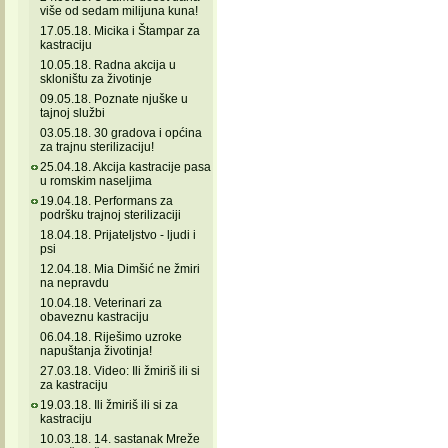
više od sedam milijuna kuna!
17.05.18. Micika i Štampar za
kastraciju
10.05.18. Radna akcija u
skloništu za životinje
09.05.18. Poznate njuške u
tajnoj službi
03.05.18. 30 gradova i općina
za trajnu sterilizaciju!
25.04.18. Akcija kastracije pasa
u romskim naseljima
19.04.18. Performans za
podršku trajnoj sterilizaciji
18.04.18. Prijateljstvo - ljudi i
psi
12.04.18. Mia Dimšić ne žmiri
na nepravdu
10.04.18. Veterinari za
obaveznu kastraciju
06.04.18. Riješimo uzroke
napuštanja životinja!
27.03.18. Video: Ili žmiriš ili si
za kastraciju
19.03.18. Ili žmiriš ili si za
kastraciju
10.03.18. 14. sastanak Mreže