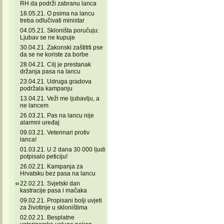
RH da podrži zabranu lanca
18.05.21. O psima na lancu
treba odlučivati ministar
04.05.21. Skloništa poručuju:
Ljubav se ne kupuje
30.04.21. Zakonski zaštititi pse
da se ne koriste za borbe
28.04.21. Cilj je prestanak
držanja pasa na lancu
23.04.21. Udruga gradova
podržala kampanju
13.04.21. Veži me ljubavlju, a
ne lancem
26.03.21. Pas na lancu nije
alarmni uređaj
09.03.21. Veterinari protiv
lanca!
01.03.21. U 2 dana 30 000 ljudi
potpisalo peticiju!
26.02.21. Kampanja za
Hrvatsku bez pasa na lancu
22.02.21. Svjetski dan
kastracije pasa i mačaka
09.02.21. Propisani bolji uvjeti
za životinje u skloništima
02.02.21. Besplatne