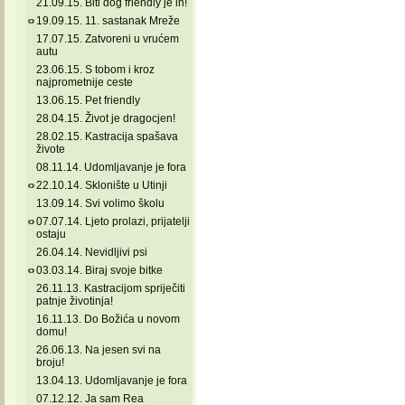
21.09.15. Biti dog friendly je in!
19.09.15. 11. sastanak Mreže
17.07.15. Zatvoreni u vrućem
autu
23.06.15. S tobom i kroz
najprometnije ceste
13.06.15. Pet friendly
28.04.15. Život je dragocjen!
28.02.15. Kastracija spašava
živote
08.11.14. Udomljavanje je fora
22.10.14. Sklonište u Utinji
13.09.14. Svi volimo školu
07.07.14. Ljeto prolazi, prijatelji
ostaju
26.04.14. Nevidljivi psi
03.03.14. Biraj svoje bitke
26.11.13. Kastracijom spriječiti
patnje životinja!
16.11.13. Do Božića u novom
domu!
26.06.13. Na jesen svi na
broju!
13.04.13. Udomljavanje je fora
07.12.12. Ja sam Rea