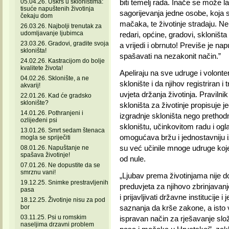
05.04.26. Uskrs u skloništima:
biti temelj rada. Inače se može l
tisuće napuštenih životinja
sagorijevanja jedne osobe, koja
čekaju dom
mačaka, te životinje stradaju. N
26.03.26. Najbolji trenutak za
udomljavanje ljubimca
redari, općine, gradovi, skloništ
23.03.26. Gradovi, gradite svoja
a vrijedi i obrnuto! Previše je n
skloništa!
spašavati na nezakonit način.”
24.02.26. Kastracijom do bolje
kvalitete života!
Apeliraju na sve udruge i volonte
04.02.26. Sklonište, a ne
sklonište i da njihov registriran
akvarij!
uvjeta držanja životinja. Pravilni
22.01.26. Kad će gradsko
sklonište?
skloništa za životinje propisuje j
14.01.26. Pothranjeni i
izgradnje skloništa nego prethodni
ozlijeđeni psi
skloništu, učinkovitom radu i ogl
13.01.26. Smrt sedam štenaca
omogućava bržu i jednostavniju izg
mogla se spriječiti
su već učinile mnoge udruge koje
08.01.26. Napuštanje ne
spašava životinje!
od nule.
07.01.26. Ne dopustite da se
smrznu vani!
„Ljubav prema životinjama nije d
19.12.25. Snimke prestravljenih
preduvjeta za njihovo zbrinjavanj
pasa
i prijavljivati državne institucij
18.12.25. Životinje nisu za pod
bor
saznanja da krše zakone, a isto vr
03.11.25. Psi u romskim
ispravan način za rješavanje slo
naseljima drzavni problem