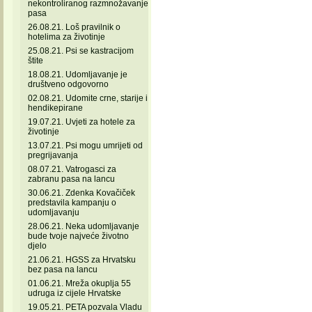
nekontroliranog razmnožavanje
pasa
26.08.21. Loš pravilnik o
hotelima za životinje
25.08.21. Psi se kastracijom
štite
18.08.21. Udomljavanje je
društveno odgovorno
02.08.21. Udomite crne, starije i
hendikepirane
19.07.21. Uvjeti za hotele za
životinje
13.07.21. Psi mogu umrijeti od
pregrijavanja
08.07.21. Vatrogasci za
zabranu pasa na lancu
30.06.21. Zdenka Kovačiček
predstavila kampanju o
udomljavanju
28.06.21. Neka udomljavanje
bude tvoje najveće životno
djelo
21.06.21. HGSS za Hrvatsku
bez pasa na lancu
01.06.21. Mreža okuplja 55
udruga iz cijele Hrvatske
19.05.21. PETA pozvala Vladu