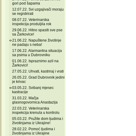
gori pod šapama
12.07.22. Svi uzgajivači moraju
se registrirati
08.07.22. Veterinarska
inspekcija produljila rok
29.06.22. Hitno spasiti sve pse
sa Žarkovice!
21.06.22. Napuštene životinje
ne padaju s neba!
17.06.22. Alarmantna situacija
sa psima u Dubrovniku
01.06.22. Ispraznimo azil na
Žarkovici!
27.05.22. Uhvati, kastriraj i vrati
26.05.22. Grad Dubrovnik jedini
je krivac
03.05.22. Svibanj mjesec
kastracije
31.03.22. Mačja
glasnogovornica Anastazija
22.03.22. Veterinarska
inspekcija krenula u kontrolu
05.03.22. Pružite dom ljudima i
životinjama iz Ukrajine!
28.02.22. Pomoć ljudima i
životinjama iz Ukrajine