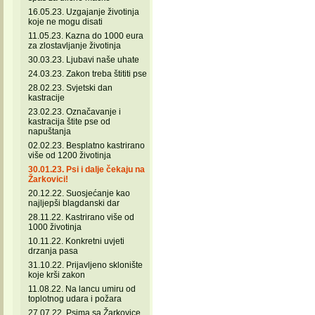
16.05.23. Uzgajanje životinja
koje ne mogu disati
11.05.23. Kazna do 1000 eura
za zlostavljanje životinja
30.03.23. Ljubavi naše uhate
24.03.23. Zakon treba štititi pse
28.02.23. Svjetski dan
kastracije
23.02.23. Označavanje i
kastracija štite pse od
napuštanja
02.02.23. Besplatno kastrirano
više od 1200 životinja
30.01.23. Psi i dalje čekaju na
Žarkovici!
20.12.22. Suosjećanje kao
najljepši blagdanski dar
28.11.22. Kastrirano više od
1000 životinja
10.11.22. Konkretni uvjeti
drzanja pasa
31.10.22. Prijavljeno sklonište
koje krši zakon
11.08.22. Na lancu umiru od
toplotnog udara i požara
27.07.22. Psima sa Žarkovice