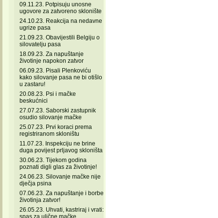
09.11.23. Potpisuju unosne
ugovore za zatvoreno sklonište
24.10.23. Reakcija na nedavne
ugrize pasa
21.09.23. Obavijestili Belgiju o
silovatelju pasa
18.09.23. Za napuštanje
životinje napokon zatvor
06.09.23. Pisali Plenkoviću
kako silovanje pasa ne bi otišlo
u zastaru!
20.08.23. Psi i mačke
beskućnici
27.07.23. Saborski zastupnik
osudio silovanje mačke
25.07.23. Prvi koraci prema
registriranom skloništu
11.07.23. Inspekciju ne brine
duga povijest prljavog skloništa
30.06.23. Tijekom godina
poznati digli glas za životinje!
24.06.23. Silovanje mačke nije
dječja psina
07.06.23. Za napuštanje i borbe
životinja zatvor!
26.05.23. Uhvati, kastriraj i vrati:
spas za ulične mačke