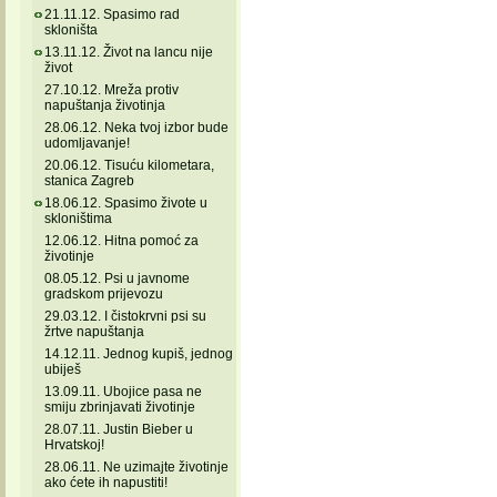
21.11.12. Spasimo rad
skloništa
13.11.12. Život na lancu nije
život
27.10.12. Mreža protiv
napuštanja životinja
28.06.12. Neka tvoj izbor bude
udomljavanje!
20.06.12. Tisuću kilometara,
stanica Zagreb
18.06.12. Spasimo živote u
skloništima
12.06.12. Hitna pomoć za
životinje
08.05.12. Psi u javnome
gradskom prijevozu
29.03.12. I čistokrvni psi su
žrtve napuštanja
14.12.11. Jednog kupiš, jednog
ubiješ
13.09.11. Ubojice pasa ne
smiju zbrinjavati životinje
28.07.11. Justin Bieber u
Hrvatskoj!
28.06.11. Ne uzimajte životinje
ako ćete ih napustiti!