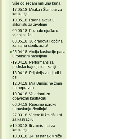
više od sedam milijuna kuna!
17.05.18. Micika i Štampar za
kastraciju
10.05.18. Radna akcija u
skloništu za životinje
09.05.18. Poznate njuške u
tajnoj službi
03.05.18. 30 gradova i općina
za trajnu sterilizaciju!
25.04.18. Akcija kastracije pasa
u romskim naseljima
19.04.18. Performans za
podršku trajnoj sterilizaciji
18.04.18. Prijateljstvo - ljudi i
psi
12.04.18. Mia Dimšić ne žmiri
na nepravdu
10.04.18. Veterinari za
obaveznu kastraciju
06.04.18. Riješimo uzroke
napuštanja životinja!
27.03.18. Video: Ili žmiriš ili si
za kastraciju
19.03.18. Ili žmiriš ili si za
kastraciju
10.03.18. 14. sastanak Mreže