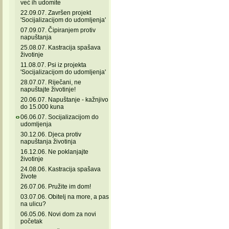
već ih udomite
22.09.07. Završen projekt
'Socijalizacijom do udomljenja'
07.09.07. Čipiranjem protiv
napuštanja
25.08.07. Kastracija spašava
životinje
11.08.07. Psi iz projekta
'Socijalizacijom do udomljenja'
28.07.07. Riječani, ne
napuštajte životinje!
20.06.07. Napuštanje - kažnjivo
do 15.000 kuna
06.06.07. Socijalizacijom do
udomljenja
30.12.06. Djeca protiv
napuštanja životinja
16.12.06. Ne poklanjajte
životinje
24.08.06. Kastracija spašava
živote
26.07.06. Pružite im dom!
03.07.06. Obitelj na more, a pas
na ulicu?
06.05.06. Novi dom za novi
početak