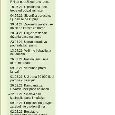
RH da podrži zabranu lanca
18.05.21. O psima na lancu
treba odlučivati ministar
04.05.21. Skloništa poručuju:
Ljubav se ne kupuje
30.04.21. Zakonski zaštititi pse
da se ne koriste za borbe
28.04.21. Cilj je prestanak
držanja pasa na lancu
23.04.21. Udruga gradova
podržala kampanju
13.04.21. Veži me ljubavlju, a
ne lancem
26.03.21. Pas na lancu nije
alarmni uređaj
09.03.21. Veterinari protiv
lanca!
01.03.21. U 2 dana 30 000 ljudi
potpisalo peticiju!
26.02.21. Kampanja za
Hrvatsku bez pasa na lancu
22.02.21. Svjetski dan
kastracije pasa i mačaka
09.02.21. Propisani bolji uvjeti
za životinje u skloništima
02.02.21. Besplatne