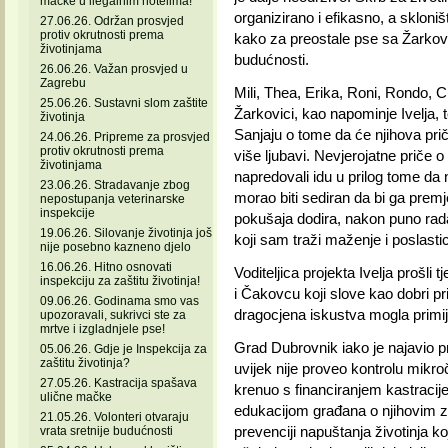
mačke u ilegalnim hotelima!
organizirano i efikasno, a skloniš
27.06.26. Održan prosvjed
protiv okrutnosti prema
kako za preostale pse sa Žarkovi
životinjama
budućnosti.
26.06.26. Važan prosvjed u
Zagrebu
Mili, Thea, Erika, Roni, Rondo, Cru
25.06.26. Sustavni slom zaštite
Žarkovici, kao napominje Ivelja, t
životinja
Sanjaju o tome da će njihova priča
24.06.26. Pripreme za prosvjed
protiv okrutnosti prema
više ljubavi. Nevjerojatne priče 
životinjama
napredovali idu u prilog tome da n
23.06.26. Stradavanje zbog
morao biti sediran da bi ga premje
nepostupanja veterinarske
inspekcije
pokušaja dodira, nakon puno rada
19.06.26. Silovanje životinja još
koji sam traži maženje i poslasti
nije posebno kazneno djelo
16.06.26. Hitno osnovati
Voditeljica projekta Ivelja prošli
inspekciju za zaštitu životinja!
i Čakovcu koji slove kao dobri pri
09.06.26. Godinama smo vas
dragocjena iskustva mogla primije
upozoravali, sukrivci ste za
mrtve i izgladnjele pse!
Grad Dubrovnik iako je najavio 
05.06.26. Gdje je Inspekcija za
zaštitu životinja?
uvijek nije proveo kontrolu mikro
27.05.26. Kastracija spašava
krenuo s financiranjem kastraci
ulične mačke
edukacijom građana o njihovim
21.05.26. Volonteri otvaraju
prevenciji napuštanja životinja ko
vrata sretnije budućnosti