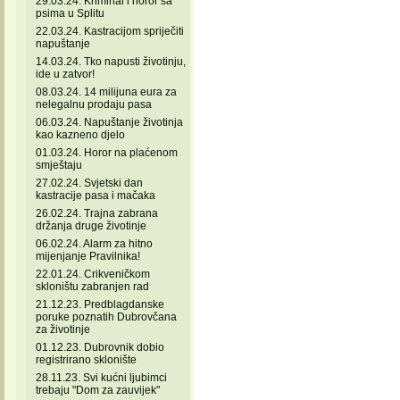
29.03.24. Kriminal i horor sa
psima u Splitu
22.03.24. Kastracijom spriječiti
napuštanje
14.03.24. Tko napusti životinju,
ide u zatvor!
08.03.24. 14 milijuna eura za
nelegalnu prodaju pasa
06.03.24. Napuštanje životinja
kao kazneno djelo
01.03.24. Horor na plaćenom
smještaju
27.02.24. Svjetski dan
kastracije pasa i mačaka
26.02.24. Trajna zabrana
držanja druge životinje
06.02.24. Alarm za hitno
mijenjanje Pravilnika!
22.01.24. Crikveničkom
skloništu zabranjen rad
21.12.23. Predblagdanske
poruke poznatih Dubrovčana
za životinje
01.12.23. Dubrovnik dobio
registrirano sklonište
28.11.23. Svi kućni ljubimci
trebaju "Dom za zauvijek"