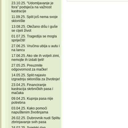
23.10.25. "Udomljavanje je
fora" podsjeća na važnost
kastracije
11.09.25. Split još nema svoje
sklonište
13.08.25. Otežano dišu i guše
se cijeli život
01.07.25. Tragedija se mogla
spriječiti!
27.06.25. Vrućina ubija u autu i
na lancu
17.06.25. Ako ste ih voljeli zimi,
nemojte ih izdati ljeti!
27.05.25. Preuzmite
odgovornost za mačke!
14.05.25. Split najavio
izgradnju skloništa za životinje!
23.04.25. Financiranje
kastracija skrbničkih pasa i
mačaka
09.04.25. Kupnja pasa nije
potrebna
03.04.25. Kako pomoći
napuštenim životinjama
26.02.25. Dubrovnik nudi Splitu
zbrinjavanje svih pasa
24.02.25. Svjetski dan