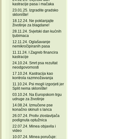
kastracije pasa i mačaka
23.01.25. Izgradite gradsko
sklonište!
18.12.24. Ne poklanjajte
životinje za blagdane!
28.11.24. Svjetski dan kućnih
ljubimaca
12.11.24. Oglašavanje
nemikročipiranih pasa
11.11.24. I Zagreb financira
kastracije
24.10.24. Smrt psa rezultat
neodgovornosti
17.10.24. Kastracija kao
kontrola razmnožavanja
11.10.24. Psi mogli izgorjeti jer
Split nema sklonište!
03.10.24. Na Europskom trgu
udruge za životinje
14.08.24. Izmučene pse
konačno skinuli s lanca
26.07.24. Protiv zlostavljača
podignuta optužnica
22.07.24. Minea objavila i
video
10.07.24. Minea poručuje: