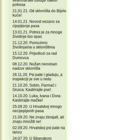
veterinarske usluge nakon
potresa
21.01.21. Od skloništa do Bijele
kuće!
14.01.21. Novost vezano za
cijepljenje pasa
13.01.21. Potres je za mnoge
životinje bio spas
21.12.20. Pomozimo
životinjama u skloništima
15.12.20. Prijedlozi za rad
Dumovca
08.12.20. Nužan neovisan
nadzor skloništa
26.11.20. Psi pate i gladuju, a
inspekciji je sve u redu
21.10.20. Sobin, Parmać i
Gruica: Kastrirajte pse!
14.10.20. Luka, Ivana i Dora:
Kastrirajte mačke!
25.09.20. U Hrvatskoj mnogo
necijepljenih pasa
21.09.20. Ne znaju zbrajati, ali
znaju množiti se!
02.09.20. Hrvatskoj psi pate na
lancu
24.07.20. U šibenskom