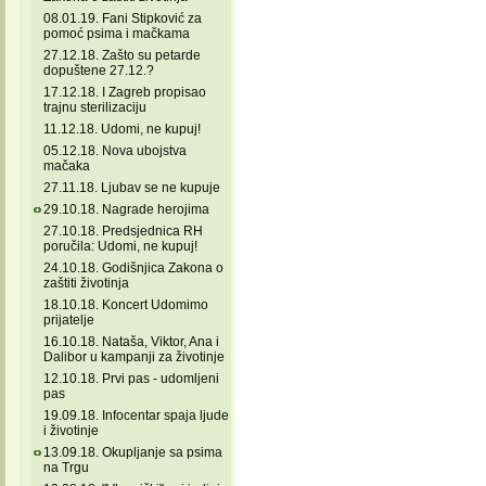
08.01.19. Fani Stipković za
pomoć psima i mačkama
27.12.18. Zašto su petarde
dopuštene 27.12.?
17.12.18. I Zagreb propisao
trajnu sterilizaciju
11.12.18. Udomi, ne kupuj!
05.12.18. Nova ubojstva
mačaka
27.11.18. Ljubav se ne kupuje
29.10.18. Nagrade herojima
27.10.18. Predsjednica RH
poručila: Udomi, ne kupuj!
24.10.18. Godišnjica Zakona o
zaštiti životinja
18.10.18. Koncert Udomimo
prijatelje
16.10.18. Nataša, Viktor, Ana i
Dalibor u kampanji za životinje
12.10.18. Prvi pas - udomljeni
pas
19.09.18. Infocentar spaja ljude
i životinje
13.09.18. Okupljanje sa psima
na Trgu