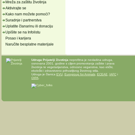
Mreža za zaštitu životinja
Aktivirajte se
Kako nam možete pomoći?
Suradnje i partnerstva
Uplatite članarinu ili donaciju
Upišite se na Infolistu
Posao i karijera
Naručite besplatne materijale
Udruga Prijatelji životinja
neprofitna je nevladina udruga,
osnovana 2001. godine s ciljem promoviranja zaštite i prava
životinja te vegetarijanstva, odnosno veganstva, kao etički,
ekološki i zdravstveno prihvatljivog životnog stila.
Udruga je članica
EVU
,
Eurogroup for Animals
,
ECEAE
,
IAFC
i
OIPA
.