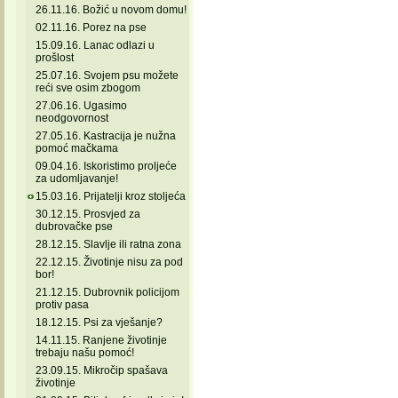
26.11.16. Božić u novom domu!
02.11.16. Porez na pse
15.09.16. Lanac odlazi u
prošlost
25.07.16. Svojem psu možete
reći sve osim zbogom
27.06.16. Ugasimo
neodgovornost
27.05.16. Kastracija je nužna
pomoć mačkama
09.04.16. Iskoristimo proljeće
za udomljavanje!
15.03.16. Prijatelji kroz stoljeća
30.12.15. Prosvjed za
dubrovačke pse
28.12.15. Slavlje ili ratna zona
22.12.15. Životinje nisu za pod
bor!
21.12.15. Dubrovnik policijom
protiv pasa
18.12.15. Psi za vješanje?
14.11.15. Ranjene životinje
trebaju našu pomoć!
23.09.15. Mikročip spašava
životinje