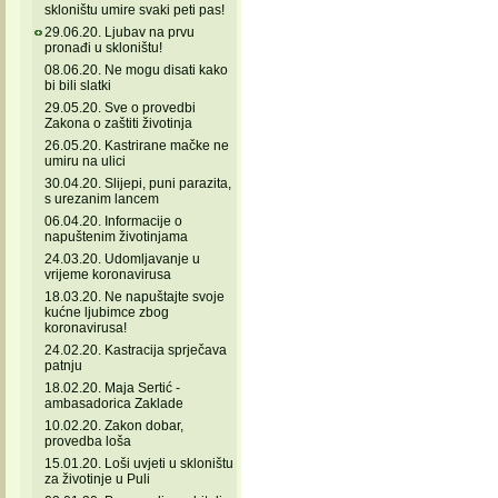
skloništu umire svaki peti pas!
29.06.20. Ljubav na prvu
pronađi u skloništu!
08.06.20. Ne mogu disati kako
bi bili slatki
29.05.20. Sve o provedbi
Zakona o zaštiti životinja
26.05.20. Kastrirane mačke ne
umiru na ulici
30.04.20. Slijepi, puni parazita,
s urezanim lancem
06.04.20. Informacije o
napuštenim životinjama
24.03.20. Udomljavanje u
vrijeme koronavirusa
18.03.20. Ne napuštajte svoje
kućne ljubimce zbog
koronavirusa!
24.02.20. Kastracija sprječava
patnju
18.02.20. Maja Sertić -
ambasadorica Zaklade
10.02.20. Zakon dobar,
provedba loša
15.01.20. Loši uvjeti u skloništu
za životinje u Puli