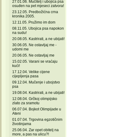
27.01.06. Mučitelj i ubojica psa
osuđen na pet mjeseci zatvora!
23.12.05. Predbožićna crna
kronika 2005.
12.11.05. Pružimo im dom
08.11.05. Ubojica psa napokon
na sudu!
20.08.05. Kastrirati, a ne ubijati!
30.06.05. Ne ostavljaj me -
udomi me
20.06.05. Ne ostavljaj me
15.02.05. Varani se vraćaju
kući!
17.12.04. Velike cijene
cijepljenja pasa
09.12.04. Mučenje i ubojstvo
psa
19.08.04. Kastrirati, a ne ubijati!
12.08.04. Grčkoj olimpijsko
zlato za sramotu
06.07.04. Bojkot Olimpijade u
Ateni
01.07.04. Trgovina egzotičnim
životinjama
25.06.04. Zar opet obitelj na
more, a pas na ulicu?!