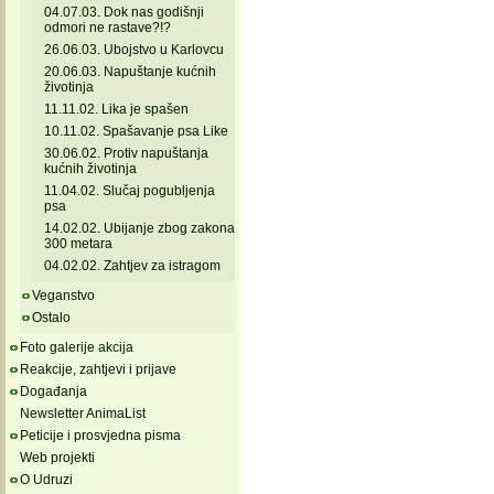
04.07.03. Dok nas godišnji
odmori ne rastave?!?
26.06.03. Ubojstvo u Karlovcu
20.06.03. Napuštanje kućnih
životinja
11.11.02. Lika je spašen
10.11.02. Spašavanje psa Like
30.06.02. Protiv napuštanja
kućnih životinja
11.04.02. Slučaj pogubljenja
psa
14.02.02. Ubijanje zbog zakona
300 metara
04.02.02. Zahtjev za istragom
Veganstvo
Ostalo
Foto galerije akcija
Reakcije, zahtjevi i prijave
Događanja
Newsletter AnimaList
Peticije i prosvjedna pisma
Web projekti
O Udruzi