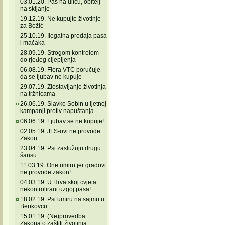
03.01.20. Pas na ulicu, obitelj
na skijanje
19.12.19. Ne kupujte životinje
za Božić
25.10.19. Ilegalna prodaja pasa
i mačaka
28.09.19. Strogom kontrolom
do rjeđeg cijepljenja
06.08.19. Flora VTC poručuje
da se ljubav ne kupuje
29.07.19. Zlostavljanje životinja
na tržnicama
26.06.19. Slavko Sobin u ljetnoj
kampanji protiv napuštanja
06.06.19. Ljubav se ne kupuje!
02.05.19. JLS-ovi ne provode
Zakon
23.04.19. Psi zaslužuju drugu
šansu
11.03.19. One umiru jer gradovi
ne provode zakon!
04.03.19. U Hrvatskoj cvjeta
nekontrolirani uzgoj pasa!
18.02.19. Psi umiru na sajmu u
Benkovcu
15.01.19. (Ne)provedba
Zakona o zaštiti životinja