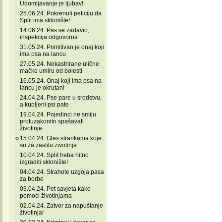
Udomljavanje je ljubav!
25.06.24. Pokrenuli peticiju da
Split ima sklonište!
14.06.24. Pas se zadavio,
inspekcija odgovorna
31.05.24. Primitivan je onaj koji
ima psa na lancu
27.05.24. Nekastrirane ulične
mačke umiru od bolesti
16.05.24. Onaj koji ima psa na
lancu je okrutan!
24.04.24. Pse pare u srodstvu,
a kupljeni psi pate
19.04.24. Pojedinci ne smiju
protuzakonito spašavati
životinje
15.04.24. Glas strankama koje
su za zastitu zivotinja
10.04.24. Split treba hitno
izgraditi sklonište!
04.04.24. Strahote uzgoja pasa
za borbe
03.04.24. Pet savjeta kako
pomoći životinjama
02.04.24. Zatvor za napuštanje
životinja!