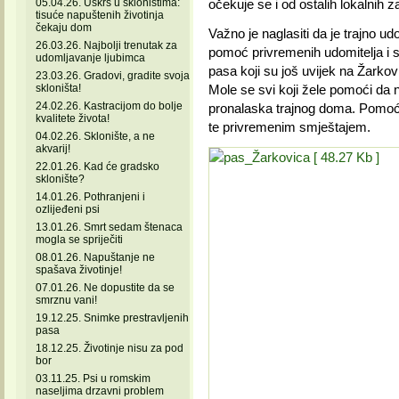
05.04.26. Uskrs u skloništima:
očekuje se i od ostalih lokalnih
tisuće napuštenih životinja
čekaju dom
Važno je naglasiti da je trajno ud
26.03.26. Najbolji trenutak za
pomoć privremenih udomitelja i sk
udomljavanje ljubimca
pasa koji su još uvijek na Žarkov
23.03.26. Gradovi, gradite svoja
skloništa!
Mole se svi koji žele pomoći da nji
24.02.26. Kastracijom do bolje
pronalaska trajnog doma. Pomoći 
kvalitete života!
te privremenim smještajem.
04.02.26. Sklonište, a ne
akvarij!
22.01.26. Kad će gradsko
sklonište?
14.01.26. Pothranjeni i
ozlijeđeni psi
13.01.26. Smrt sedam štenaca
mogla se spriječiti
08.01.26. Napuštanje ne
spašava životinje!
07.01.26. Ne dopustite da se
smrznu vani!
19.12.25. Snimke prestravljenih
pasa
18.12.25. Životinje nisu za pod
bor
03.11.25. Psi u romskim
naseljima drzavni problem