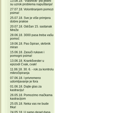
13.08.18. "Vlasnički" psi jedini
su uzrok problema napuštanja!
27.07.18. Volontiranjem pomozi
psima!
25.07.18. Sve je više primjera
dobre prakse
20.07.18. Održan 15. sastanak
Mreže
28.06.18. 3000 pasa treba vašu
pomoć
19.06.18. Pas čipiran, skrbnik
miran
15.06.18. Zasuči rukave i
pomogni psima!
13.06.18. Krankšvester u
epizodi Cvak, cvak!
11.06.18. 30. 6. - rok za kontrolu
mikročipiranja
07.06.18. I privremeno
udomljavanje je fora
01.06.18. Dajte glas za
kastraciju!
26.05.18. Pomozimo mačkama
kastracijom
25.05.18. Neka vas ne bude
frka!
24.05.18. U samo deset dana