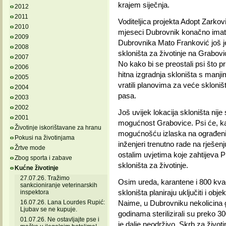
krajem siječnja.
2012
2011
Voditeljica projekta Adopt Zarkov
2010
mjeseci Dubrovnik konačno imati 
2009
Dubrovnika Mato Franković još je 
2008
skloništa za životinje na Grabov
2007
No kako bi se preostali psi što pr
2006
hitna izgradnja skloništa s manj
2005
vratili planovima za veće skloniš
2004
pasa.
2003
2002
Još uvijek lokacija skloništa nij
2001
mogućnost Grabovice. Psi će, kako
Životinje iskorištavane za hranu
mogućnošću izlaska na ograđeni dv
Pokusi na životinjama
inženjeri trenutno rade na rješen
Žrtve mode
ostalim uvjetima koje zahtijeva P
Zbog sporta i zabave
skloništa za životinje.
Kućne životinje
27.07.26. Tražimo
Osim ureda, karantene i 800 kvad
sankcioniranje veterinarskih
skloništa planiraju uključiti i o
inspektora
16.07.26. Lana Lourdes Rupić:
Naime, u Dubrovniku nekolicin
Ljubav se ne kupuje.
godinama sterilizirali su preko
01.07.26. Ne ostavljajte pse i
je dalje neodrživo. Skrb za život