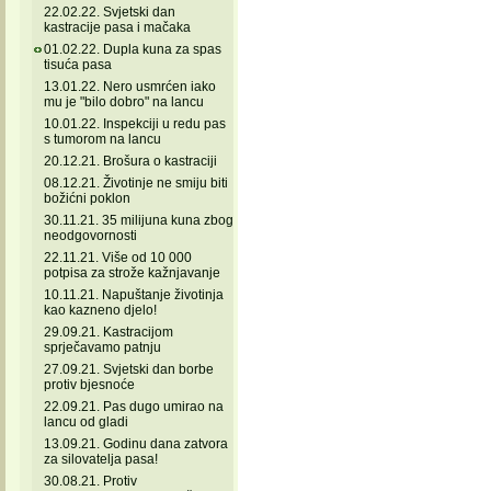
22.02.22. Svjetski dan
kastracije pasa i mačaka
01.02.22. Dupla kuna za spas
tisuća pasa
13.01.22. Nero usmrćen iako
mu je "bilo dobro" na lancu
10.01.22. Inspekciji u redu pas
s tumorom na lancu
20.12.21. Brošura o kastraciji
08.12.21. Životinje ne smiju biti
božićni poklon
30.11.21. 35 milijuna kuna zbog
neodgovornosti
22.11.21. Više od 10 000
potpisa za strože kažnjavanje
10.11.21. Napuštanje životinja
kao kazneno djelo!
29.09.21. Kastracijom
sprječavamo patnju
27.09.21. Svjetski dan borbe
protiv bjesnoće
22.09.21. Pas dugo umirao na
lancu od gladi
13.09.21. Godinu dana zatvora
za silovatelja pasa!
30.08.21. Protiv