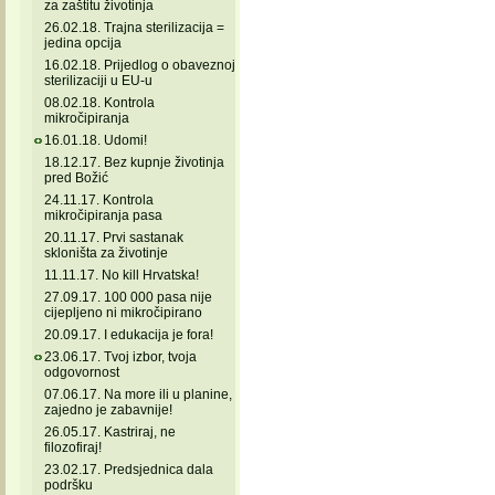
za zaštitu životinja
26.02.18. Trajna sterilizacija =
jedina opcija
16.02.18. Prijedlog o obaveznoj
sterilizaciji u EU-u
08.02.18. Kontrola
mikročipiranja
16.01.18. Udomi!
18.12.17. Bez kupnje životinja
pred Božić
24.11.17. Kontrola
mikročipiranja pasa
20.11.17. Prvi sastanak
skloništa za životinje
11.11.17. No kill Hrvatska!
27.09.17. 100 000 pasa nije
cijepljeno ni mikročipirano
20.09.17. I edukacija je fora!
23.06.17. Tvoj izbor, tvoja
odgovornost
07.06.17. Na more ili u planine,
zajedno je zabavnije!
26.05.17. Kastriraj, ne
filozofiraj!
23.02.17. Predsjednica dala
podršku