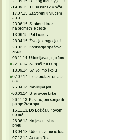
21.09.15. Biti dog friendly je in!
19.09.15. 11. sastanak Mreže
17.07.15. Zatvoreni u vrućem
autu
23.06.15. S tobom i kroz
najprometnije ceste
13.06.15. Pet friendly
28.04.15. Život je dragocjen!
28.02.15. Kastracija spašava
živote
08.11.14. Udomljavanje je fora
22.10.14. Sklonište u Utinji
13.09.14. Svi volimo školu
07.07.14. Ljeto prolazi, prijatelji
ostaju
26.04.14. Nevidljivi psi
03.03.14. Biraj svoje bitke
26.11.13. Kastracijom spriječiti
patnje životinja!
16.11.13. Do Božića u novom
domu!
26.06.13. Na jesen svi na
broju!
13.04.13. Udomljavanje je fora
07.12.12. Ja sam Rea