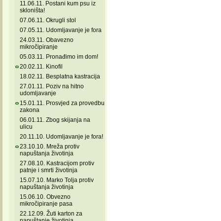
11.06.11. Postani kum psu iz
skloništa!
07.06.11. Okrugli stol
07.05.11. Udomljavanje je fora
24.03.11. Obavezno
mikročipiranje
05.03.11. Pronađimo im dom!
20.02.11. Kinofil
18.02.11. Besplatna kastracija
27.01.11. Poziv na hitno
udomljavanje
15.01.11. Prosvjed za provedbu
zakona
06.01.11. Zbog skijanja na
ulicu
20.11.10. Udomljavanje je fora!
23.10.10. Mreža protiv
napuštanja životinja
27.08.10. Kastracijom protiv
patnje i smrti životinja
15.07.10. Marko Tolja protiv
napuštanja životinja
15.06.10. Obvezno
mikročipiranje pasa
22.12.09. Žuti karton za
napuštanje životinja