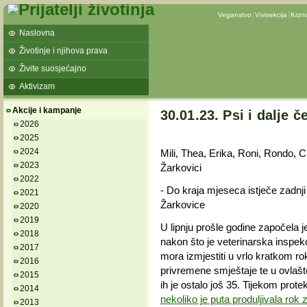
Veganstvo
Vivisekcija
Krzn
Naslovna
Životinje i njihova prava
Živite suosjećajno
Aktivizam
Akcije i kampanje
30.01.23. Psi i dalje č
2026
2025
2024
Mili, Thea, Erika, Roni, Rondo, 
2023
Žarkovici
2022
- Do kraja mjeseca istječe zadnji
2021
Žarkovice
2020
2019
U lipnju prošle godine započela 
2018
nakon što je veterinarska inspekc
2017
mora izmjestiti u vrlo kratkom r
2016
privremene smještaje te u ovlašt
2015
ih je ostalo još 35. Tijekom prot
2014
nekoliko je puta produljivala rok 
2013