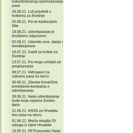
nekontroliranog razmnožavanje
pasa
26.08.21. Loš pravilnik o
hotelima za životinje
25.08.21. Psi se kastracijom
štite
18.08.21. Udomljavanje je
društveno odgovorno
02.08.21. Udomite crne, starije i
hendikepirane
19.07.21. Uvjeti za hotele za
životinje
13.07.21. Psi mogu umrijeti od
pregrijavanja
08.07.21. Vatrogasci za
zabranu pasa na lancu
30.06.21. Zdenka Kovačiček
predstavila kampanju o
udomljavanju
28.06.21. Neka udomljavanje
bude tvoje najveće životno
djelo
21.06.21. HGSS za Hrvatsku
bez pasa na lancu
01.06.21. Mreža okuplja 55
udruga iz cijele Hrvatske
19.05.21. PETA pozvala Vladu