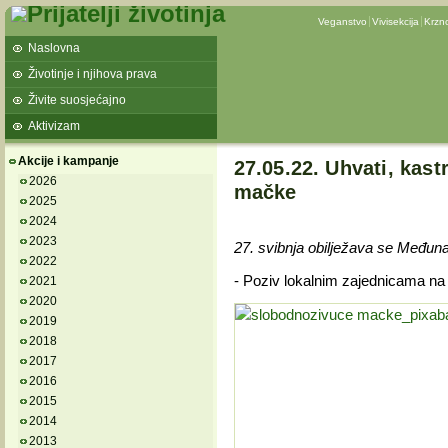
Veganstvo
Vivisekcija
Krzn
Naslovna
Životinje i njihova prava
Živite suosjećajno
Aktivizam
Akcije i kampanje
27.05.22. Uhvati, kastr
2026
mačke
2025
2024
2023
27. svibnja obilježava se Međun
2022
- Poziv lokalnim zajednicama na fi
2021
2020
2019
2018
2017
2016
2015
2014
2013