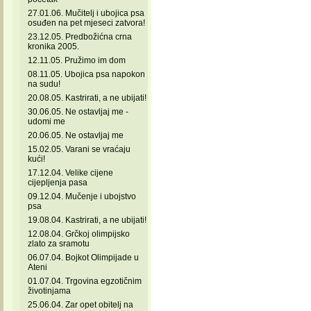
27.01.06. Mučitelj i ubojica psa
osuđen na pet mjeseci zatvora!
23.12.05. Predbožićna crna
kronika 2005.
12.11.05. Pružimo im dom
08.11.05. Ubojica psa napokon
na sudu!
20.08.05. Kastrirati, a ne ubijati!
30.06.05. Ne ostavljaj me -
udomi me
20.06.05. Ne ostavljaj me
15.02.05. Varani se vraćaju
kući!
17.12.04. Velike cijene
cijepljenja pasa
09.12.04. Mučenje i ubojstvo
psa
19.08.04. Kastrirati, a ne ubijati!
12.08.04. Grčkoj olimpijsko
zlato za sramotu
06.07.04. Bojkot Olimpijade u
Ateni
01.07.04. Trgovina egzotičnim
životinjama
25.06.04. Zar opet obitelj na