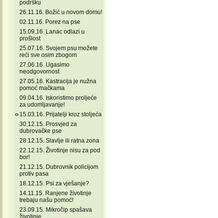
podršku
26.11.16. Božić u novom domu!
02.11.16. Porez na pse
15.09.16. Lanac odlazi u
prošlost
25.07.16. Svojem psu možete
reći sve osim zbogom
27.06.16. Ugasimo
neodgovornost
27.05.16. Kastracija je nužna
pomoć mačkama
09.04.16. Iskoristimo proljeće
za udomljavanje!
15.03.16. Prijatelji kroz stoljeća
30.12.15. Prosvjed za
dubrovačke pse
28.12.15. Slavlje ili ratna zona
22.12.15. Životinje nisu za pod
bor!
21.12.15. Dubrovnik policijom
protiv pasa
18.12.15. Psi za vješanje?
14.11.15. Ranjene životinje
trebaju našu pomoć!
23.09.15. Mikročip spašava
životinje