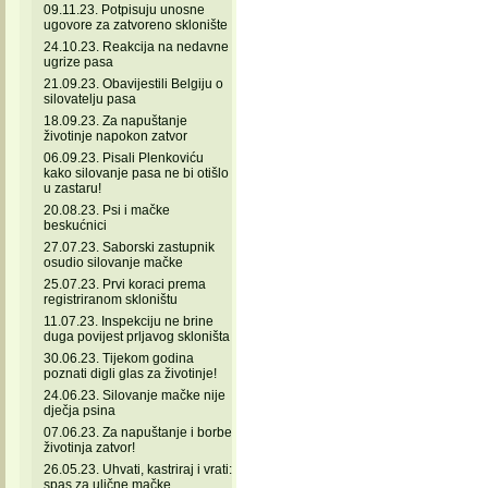
09.11.23. Potpisuju unosne
ugovore za zatvoreno sklonište
24.10.23. Reakcija na nedavne
ugrize pasa
21.09.23. Obavijestili Belgiju o
silovatelju pasa
18.09.23. Za napuštanje
životinje napokon zatvor
06.09.23. Pisali Plenkoviću
kako silovanje pasa ne bi otišlo
u zastaru!
20.08.23. Psi i mačke
beskućnici
27.07.23. Saborski zastupnik
osudio silovanje mačke
25.07.23. Prvi koraci prema
registriranom skloništu
11.07.23. Inspekciju ne brine
duga povijest prljavog skloništa
30.06.23. Tijekom godina
poznati digli glas za životinje!
24.06.23. Silovanje mačke nije
dječja psina
07.06.23. Za napuštanje i borbe
životinja zatvor!
26.05.23. Uhvati, kastriraj i vrati:
spas za ulične mačke