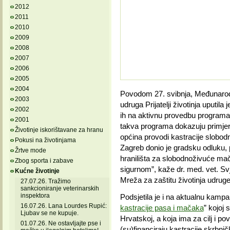
2012
2011
2010
2009
2008
2007
2006
2005
2004
Povodom 27. svibnja, Međunarod
2003
udruga Prijatelji životinja uputil
2002
ih na aktivnu provedbu programa „
2001
takva programa dokazuju primjeri 
Životinje iskorištavane za hranu
općina provodi kastracije slobod
Pokusi na životinjama
Zagreb donio je gradsku odluku, p
Žrtve mode
hranilišta za slobodnoživuće mačk
Zbog sporta i zabave
sigurnom”, kaže dr. med. vet. Sv
Kućne životinje
Mreža za zaštitu životinja udruge P
27.07.26. Tražimo
sankcioniranje veterinarskih
inspektora
Podsjetila je i na aktualnu kampanj
16.07.26. Lana Lourdes Rupić:
kastracije pasa i mačaka
” kojoj 
Ljubav se ne kupuje.
Hrvatskoj, a koja ima za cilj i po
01.07.26. Ne ostavljajte pse i
(su)financiraju kastracije skrbn