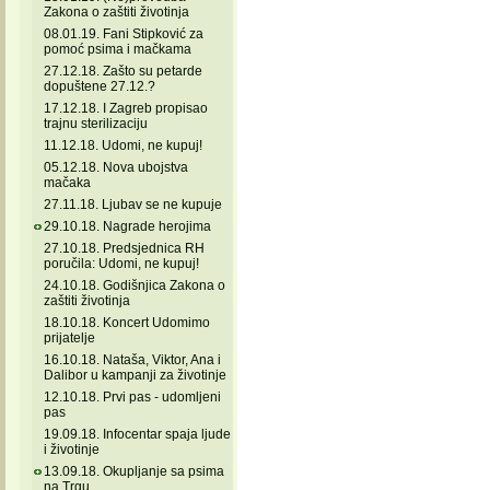
Zakona o zaštiti životinja
08.01.19. Fani Stipković za
pomoć psima i mačkama
27.12.18. Zašto su petarde
dopuštene 27.12.?
17.12.18. I Zagreb propisao
trajnu sterilizaciju
11.12.18. Udomi, ne kupuj!
05.12.18. Nova ubojstva
mačaka
27.11.18. Ljubav se ne kupuje
29.10.18. Nagrade herojima
27.10.18. Predsjednica RH
poručila: Udomi, ne kupuj!
24.10.18. Godišnjica Zakona o
zaštiti životinja
18.10.18. Koncert Udomimo
prijatelje
16.10.18. Nataša, Viktor, Ana i
Dalibor u kampanji za životinje
12.10.18. Prvi pas - udomljeni
pas
19.09.18. Infocentar spaja ljude
i životinje
13.09.18. Okupljanje sa psima
na Trgu