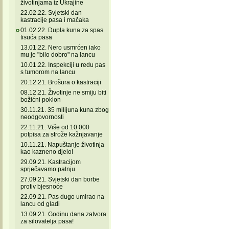
životinjama iz Ukrajine
22.02.22. Svjetski dan
kastracije pasa i mačaka
01.02.22. Dupla kuna za spas
tisuća pasa
13.01.22. Nero usmrćen iako
mu je "bilo dobro" na lancu
10.01.22. Inspekciji u redu pas
s tumorom na lancu
20.12.21. Brošura o kastraciji
08.12.21. Životinje ne smiju biti
božićni poklon
30.11.21. 35 milijuna kuna zbog
neodgovornosti
22.11.21. Više od 10 000
potpisa za strože kažnjavanje
10.11.21. Napuštanje životinja
kao kazneno djelo!
29.09.21. Kastracijom
sprječavamo patnju
27.09.21. Svjetski dan borbe
protiv bjesnoće
22.09.21. Pas dugo umirao na
lancu od gladi
13.09.21. Godinu dana zatvora
za silovatelja pasa!