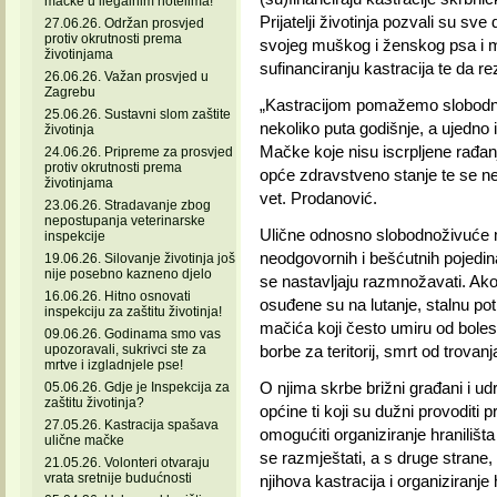
mačke u ilegalnim hotelima!
Prijatelji životinja pozvali su sve
27.06.26. Održan prosvjed
protiv okrutnosti prema
svojeg muškog i ženskog psa i 
životinjama
sufinanciranju kastracija te da re
26.06.26. Važan prosvjed u
Zagrebu
„Kastracijom pomažemo slobodno
25.06.26. Sustavni slom zaštite
nekoliko puta godišnje, a ujedno i
životinja
Mačke koje nisu iscrpljene rađanj
24.06.26. Pripreme za prosvjed
protiv okrutnosti prema
opće zdravstveno stanje te se n
životinjama
vet. Prodanović.
23.06.26. Stradavanje zbog
nepostupanja veterinarske
Ulične odnosno slobodnoživuće
inspekcije
neodgovornih i bešćutnih pojedin
19.06.26. Silovanje životinja još
nije posebno kazneno djelo
se nastavljaju razmnožavati. Ako 
16.06.26. Hitno osnovati
osuđene su na lutanje, stalnu po
inspekciju za zaštitu životinja!
mačića koji često umiru od bolesti
09.06.26. Godinama smo vas
upozoravali, sukrivci ste za
borbe za teritorij, smrt od trovanja
mrtve i izgladnjele pse!
O njima skrbe brižni građani i udr
05.06.26. Gdje je Inspekcija za
zaštitu životinja?
općine ti koji su dužni provoditi
27.05.26. Kastracija spašava
omogućiti organiziranje hranili
ulične mačke
se razmještati, a s druge strane, 
21.05.26. Volonteri otvaraju
vrata sretnije budućnosti
njihova kastracija i organiziranje