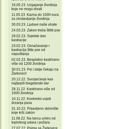
16.05.23. Uzgajanje životinja
koje ne mogu disati
11.05.23. Kazna do 1000 eura
za zlostavljanje životinja
30.03.23. Ljubavi naše uhate
24.03.23. Zakon treba štititi pse
28.02.23. Svjetski dan
kastracije
23.02.23. Označavanje i
kastracija štite pse od
napuštanja
02.02.23. Besplatno kastrirano
više od 1200 životinja
30.01.23. Psi i dalje čekaju na
Žarkovici!
20.12.22. Suosjećanje kao
najljepši blagdanski dar
28.11.22. Kastrirano više od
1000 životinja
10.11.22. Konkretni uvjeti
drzanja pasa
31.10.22. Prijavljeno sklonište
koje krši zakon
11.08.22. Na lancu umiru od
toplotnog udara i požara
27.07.22. Psima sa Žarkovice