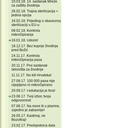
10.03.18. 14. sastanak Mreže
za zaštitu životinja
26.02.18. Trajna sterilizacija =
jedina opcija
16.02.18. Prijedlog o obaveznoj
sterilizaciji u EU-u
08.02.18. Kontrola
mikročipiranja
16.01.18. Udomi!
18.12.17. Bez kupnje životinja
pred Božić
24.11.17. Kontrola
mikročipiranja pasa
20.11.17. Prvi sastanak
skloništa za životinje
11.11.17. No kill Hrvatska!
27.09.17. 100 000 pasa nije
cijepljeno ni mikročipirano
20.09.17. I edukacija je fora!
23.06.17. Tvoj izbor, tvoja
odgovornost
07.06.17. Na more ili u planine,
zajedno je zabavnije!
26.05.17. Kastriraj, ne
filozofiraj!
23.02.17. Predsjednica dala