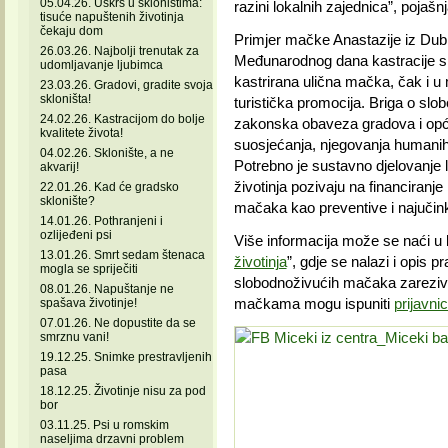
05.04.26. Uskrs u skloništima:
razini lokalnih zajednica”, pojašnja
tisuće napuštenih životinja
čekaju dom
Primjer mačke Anastazije iz Dub
26.03.26. Najbolji trenutak za
Međunarodnog dana kastracije s
udomljavanje ljubimca
kastrirana ulična mačka, čak i u m
23.03.26. Gradovi, gradite svoja
skloništa!
turistička promocija. Briga o s
24.02.26. Kastracijom do bolje
zakonska obaveza gradova i opći
kvalitete života!
suosjećanja, njegovanja humanih vr
04.02.26. Sklonište, a ne
Potrebno je sustavno djelovanje lo
akvarij!
životinja pozivaju na financiranje
22.01.26. Kad će gradsko
sklonište?
mačaka kao preventive i najučink
14.01.26. Pothranjeni i
ozlijeđeni psi
Više informacija može se naći u b
13.01.26. Smrt sedam štenaca
životinja
”, gdje se nalazi i opis 
mogla se spriječiti
slobodnoživućih mačaka zareziva
08.01.26. Napuštanje ne
mačkama mogu ispuniti
prijavni
spašava životinje!
07.01.26. Ne dopustite da se
smrznu vani!
19.12.25. Snimke prestravljenih
pasa
18.12.25. Životinje nisu za pod
bor
03.11.25. Psi u romskim
naseljima drzavni problem