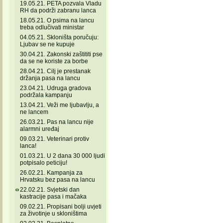
19.05.21. PETA pozvala Vladu
RH da podrži zabranu lanca
18.05.21. O psima na lancu
treba odlučivati ministar
04.05.21. Skloništa poručuju:
Ljubav se ne kupuje
30.04.21. Zakonski zaštititi pse
da se ne koriste za borbe
28.04.21. Cilj je prestanak
držanja pasa na lancu
23.04.21. Udruga gradova
podržala kampanju
13.04.21. Veži me ljubavlju, a
ne lancem
26.03.21. Pas na lancu nije
alarmni uređaj
09.03.21. Veterinari protiv
lanca!
01.03.21. U 2 dana 30 000 ljudi
potpisalo peticiju!
26.02.21. Kampanja za
Hrvatsku bez pasa na lancu
22.02.21. Svjetski dan
kastracije pasa i mačaka
09.02.21. Propisani bolji uvjeti
za životinje u skloništima