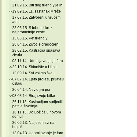
21.09.15. Biti dog friendly je in!
19.09.15. 11. sastanak Mreže
17.07.15. Zatvoreni u vrućem
autu
23.06.15. S tobom i kroz
najprometnije ceste
13.06.15. Pet friendly
28.04.15. Život je dragocjen!
28.02.15. Kastracija spašava
živote
08.11.14. Udomljavanje je fora
22.10.14. Sklonište u Utinji
13.09.14. Svi volimo školu
07.07.14. Ljeto prolazi, prijatelji
ostaju
26.04.14. Nevidljivi psi
03.03.14. Biraj svoje bitke
26.11.13. Kastracijom spriječiti
patnje životinja!
16.11.13. Do Božića u novom
domu!
26.06.13. Na jesen svi na
broju!
13.04.13. Udomljavanje je fora