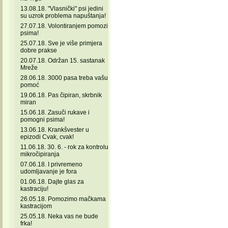
13.08.18. "Vlasnički" psi jedini
su uzrok problema napuštanja!
27.07.18. Volontiranjem pomozi
psima!
25.07.18. Sve je više primjera
dobre prakse
20.07.18. Održan 15. sastanak
Mreže
28.06.18. 3000 pasa treba vašu
pomoć
19.06.18. Pas čipiran, skrbnik
miran
15.06.18. Zasuči rukave i
pomogni psima!
13.06.18. Krankšvester u
epizodi Cvak, cvak!
11.06.18. 30. 6. - rok za kontrolu
mikročipiranja
07.06.18. I privremeno
udomljavanje je fora
01.06.18. Dajte glas za
kastraciju!
26.05.18. Pomozimo mačkama
kastracijom
25.05.18. Neka vas ne bude
frka!