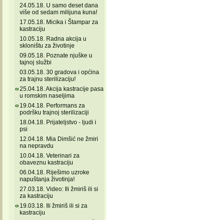
24.05.18. U samo deset dana
više od sedam milijuna kuna!
17.05.18. Micika i Štampar za
kastraciju
10.05.18. Radna akcija u
skloništu za životinje
09.05.18. Poznate njuške u
tajnoj službi
03.05.18. 30 gradova i općina
za trajnu sterilizaciju!
25.04.18. Akcija kastracije pasa
u romskim naseljima
19.04.18. Performans za
podršku trajnoj sterilizaciji
18.04.18. Prijateljstvo - ljudi i
psi
12.04.18. Mia Dimšić ne žmiri
na nepravdu
10.04.18. Veterinari za
obaveznu kastraciju
06.04.18. Riješimo uzroke
napuštanja životinja!
27.03.18. Video: Ili žmiriš ili si
za kastraciju
19.03.18. Ili žmiriš ili si za
kastraciju