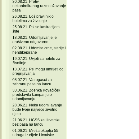
30.08.21. Protiv
nekontroliranog razmnožavanje
pasa
26.08.21. Loš pravilnik o
hotelima za životinje
25.08.21. Psi se kastracijom
štite
18.08.21. Udomljavanje je
društveno odgovorno
02.08.21. Udomite crne, starije i
hendikepirane
19.07.21. Uvjeti za hotele za
životinje
13.07.21. Psi mogu umrijeti od
pregrijavanja
08.07.21. Vatrogasci za
zabranu pasa na lancu
30.06.21. Zdenka Kovačiček
predstavila kampanju o
udomljavanju
28.06.21. Neka udomljavanje
bude tvoje najveće životno
djelo
21.06.21. HGSS za Hrvatsku
bez pasa na lancu
01.06.21. Mreža okuplja 55
udruga iz cijele Hrvatske