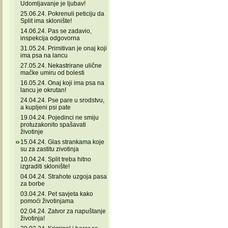
Udomljavanje je ljubav!
25.06.24. Pokrenuli peticiju da
Split ima sklonište!
14.06.24. Pas se zadavio,
inspekcija odgovorna
31.05.24. Primitivan je onaj koji
ima psa na lancu
27.05.24. Nekastrirane ulične
mačke umiru od bolesti
16.05.24. Onaj koji ima psa na
lancu je okrutan!
24.04.24. Pse pare u srodstvu,
a kupljeni psi pate
19.04.24. Pojedinci ne smiju
protuzakonito spašavati
životinje
15.04.24. Glas strankama koje
su za zastitu zivotinja
10.04.24. Split treba hitno
izgraditi sklonište!
04.04.24. Strahote uzgoja pasa
za borbe
03.04.24. Pet savjeta kako
pomoći životinjama
02.04.24. Zatvor za napuštanje
životinja!