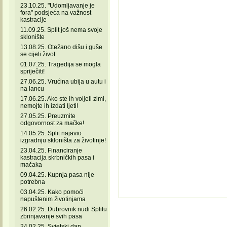
23.10.25. "Udomljavanje je
fora" podsjeća na važnost
kastracije
11.09.25. Split još nema svoje
sklonište
13.08.25. Otežano dišu i guše
se cijeli život
01.07.25. Tragedija se mogla
spriječiti!
27.06.25. Vrućina ubija u autu i
na lancu
17.06.25. Ako ste ih voljeli zimi,
nemojte ih izdati ljeti!
27.05.25. Preuzmite
odgovornost za mačke!
14.05.25. Split najavio
izgradnju skloništa za životinje!
23.04.25. Financiranje
kastracija skrbničkih pasa i
mačaka
09.04.25. Kupnja pasa nije
potrebna
03.04.25. Kako pomoći
napuštenim životinjama
26.02.25. Dubrovnik nudi Splitu
zbrinjavanje svih pasa
24.02.25. Svjetski dan