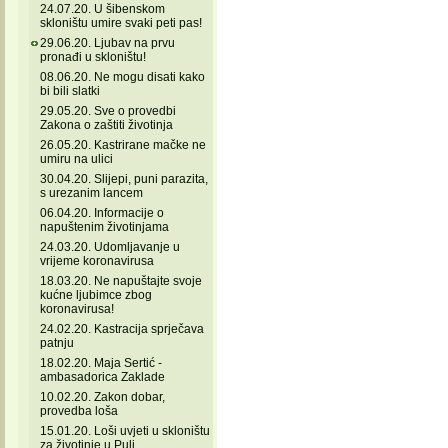
24.07.20. U šibenskom
skloništu umire svaki peti pas!
29.06.20. Ljubav na prvu
pronađi u skloništu!
08.06.20. Ne mogu disati kako
bi bili slatki
29.05.20. Sve o provedbi
Zakona o zaštiti životinja
26.05.20. Kastrirane mačke ne
umiru na ulici
30.04.20. Slijepi, puni parazita,
s urezanim lancem
06.04.20. Informacije o
napuštenim životinjama
24.03.20. Udomljavanje u
vrijeme koronavirusa
18.03.20. Ne napuštajte svoje
kućne ljubimce zbog
koronavirusa!
24.02.20. Kastracija sprječava
patnju
18.02.20. Maja Sertić -
ambasadorica Zaklade
10.02.20. Zakon dobar,
provedba loša
15.01.20. Loši uvjeti u skloništu
za životinje u Puli