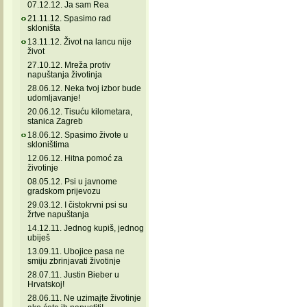
07.12.12. Ja sam Rea
21.11.12. Spasimo rad
skloništa
13.11.12. Život na lancu nije
život
27.10.12. Mreža protiv
napuštanja životinja
28.06.12. Neka tvoj izbor bude
udomljavanje!
20.06.12. Tisuću kilometara,
stanica Zagreb
18.06.12. Spasimo živote u
skloništima
12.06.12. Hitna pomoć za
životinje
08.05.12. Psi u javnome
gradskom prijevozu
29.03.12. I čistokrvni psi su
žrtve napuštanja
14.12.11. Jednog kupiš, jednog
ubiješ
13.09.11. Ubojice pasa ne
smiju zbrinjavati životinje
28.07.11. Justin Bieber u
Hrvatskoj!
28.06.11. Ne uzimajte životinje