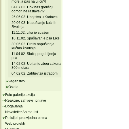
more, a pas na ulicu?!
04.07.03. Dok nas godišnji
odmori ne rastave?!?
26.06.03. Ubojstvo u Karlovcu
20.06.03. Napuštanje kućnih
životinja
11.11.02. Lika je spašen
10.11.02. Spašavanje psa Like
30.06.02. Protiv napuštanja
kućnih životinja
11.04.02. Slučaj pogubljenja
psa
14.02.02. Ubijanje zbog zakona
300 metara
04.02.02. Zahtjev za istragom
Veganstvo
Ostalo
Foto galerije akcija
Reakcije, zahtjevi i prijave
Događanja
Newsletter AnimaList
Peticije i prosvjedna pisma
Web projekti