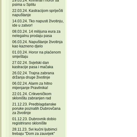
29.03.24. Kriminal i horor sa
psima u Splitu
22.03.24. Kastracijom spriječiti
napuštanje
14.03.24. Tko napusti životinju,
ide u zatvor!
08.03.24. 14 milijuna eura za
nelegalnu prodaju pasa
06.03.24. Napuštanje životinja
kao kazneno djelo
01.03.24. Horor na plaćenom
smještaju
27.02.24. Svjetski dan
kastracije pasa i mačaka
26.02.24. Trajna zabrana
držanja druge životinje
06.02.24. Alarm za hitno
mijenjanje Pravilnika!
22.01.24. Crikveničkom
skloništu zabranjen rad
21.12.23. Predblagdanske
poruke poznatih Dubrovčana
za životinje
01.12.23. Dubrovnik dobio
registrirano sklonište
28.11.23. Svi kućni ljubimci
trebaju "Dom za zauvijek"