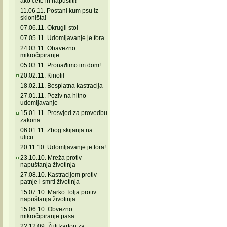
ako ćete ih napustiti!
11.06.11. Postani kum psu iz
skloništa!
07.06.11. Okrugli stol
07.05.11. Udomljavanje je fora
24.03.11. Obavezno
mikročipiranje
05.03.11. Pronađimo im dom!
20.02.11. Kinofil
18.02.11. Besplatna kastracija
27.01.11. Poziv na hitno
udomljavanje
15.01.11. Prosvjed za provedbu
zakona
06.01.11. Zbog skijanja na
ulicu
20.11.10. Udomljavanje je fora!
23.10.10. Mreža protiv
napuštanja životinja
27.08.10. Kastracijom protiv
patnje i smrti životinja
15.07.10. Marko Tolja protiv
napuštanja životinja
15.06.10. Obvezno
mikročipiranje pasa
22.12.09. Žuti karton za