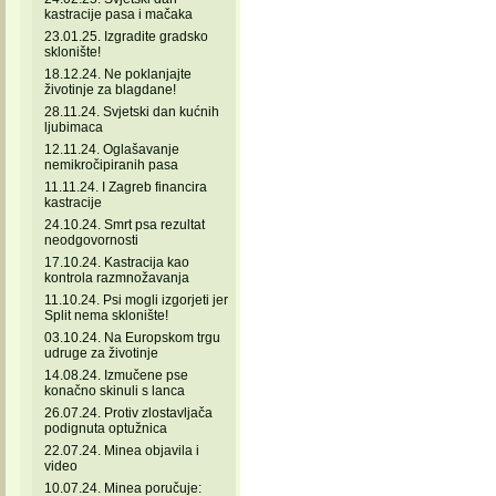
kastracije pasa i mačaka
23.01.25. Izgradite gradsko
sklonište!
18.12.24. Ne poklanjajte
životinje za blagdane!
28.11.24. Svjetski dan kućnih
ljubimaca
12.11.24. Oglašavanje
nemikročipiranih pasa
11.11.24. I Zagreb financira
kastracije
24.10.24. Smrt psa rezultat
neodgovornosti
17.10.24. Kastracija kao
kontrola razmnožavanja
11.10.24. Psi mogli izgorjeti jer
Split nema sklonište!
03.10.24. Na Europskom trgu
udruge za životinje
14.08.24. Izmučene pse
konačno skinuli s lanca
26.07.24. Protiv zlostavljača
podignuta optužnica
22.07.24. Minea objavila i
video
10.07.24. Minea poručuje: