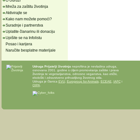
O Udruzi
Mreža za zaštitu životinja
Aktivirajte se
Kako nam možete pomoći?
Suradnje i partnerstva
Uplatite članarinu ili donaciju
Upišite se na Infolistu
Posao i karijera
Naručite besplatne materijale
Udruga Prijatelji životinja
neprofitna je nevladina udruga,
osnovana 2001. godine s ciljem promoviranja zaštite i prava
životinja te vegetarijanstva, odnosno veganstva, kao etički,
ekološki i zdravstveno prihvatljivog životnog stila.
Udruga je članica
EVU
,
Eurogroup for Animals
,
ECEAE
,
IAFC
i
OIPA
.