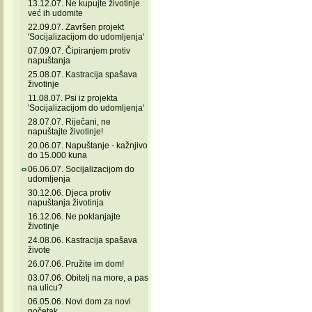
13.12.07. Ne kupujte životinje
već ih udomite
22.09.07. Završen projekt
'Socijalizacijom do udomljenja'
07.09.07. Čipiranjem protiv
napuštanja
25.08.07. Kastracija spašava
životinje
11.08.07. Psi iz projekta
'Socijalizacijom do udomljenja'
28.07.07. Riječani, ne
napuštajte životinje!
20.06.07. Napuštanje - kažnjivo
do 15.000 kuna
06.06.07. Socijalizacijom do
udomljenja
30.12.06. Djeca protiv
napuštanja životinja
16.12.06. Ne poklanjajte
životinje
24.08.06. Kastracija spašava
živote
26.07.06. Pružite im dom!
03.07.06. Obitelj na more, a pas
na ulicu?
06.05.06. Novi dom za novi
početak