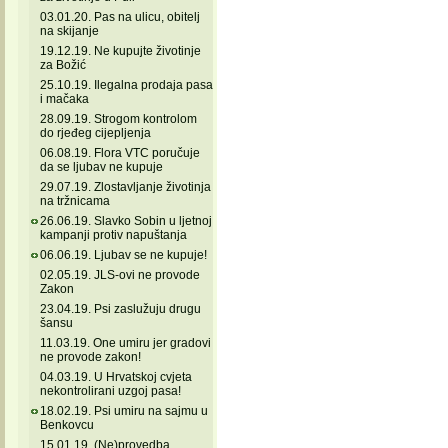
03.01.20. Pas na ulicu, obitelj
na skijanje
19.12.19. Ne kupujte životinje
za Božić
25.10.19. Ilegalna prodaja pasa
i mačaka
28.09.19. Strogom kontrolom
do rjeđeg cijepljenja
06.08.19. Flora VTC poručuje
da se ljubav ne kupuje
29.07.19. Zlostavljanje životinja
na tržnicama
26.06.19. Slavko Sobin u ljetnoj
kampanji protiv napuštanja
06.06.19. Ljubav se ne kupuje!
02.05.19. JLS-ovi ne provode
Zakon
23.04.19. Psi zaslužuju drugu
šansu
11.03.19. One umiru jer gradovi
ne provode zakon!
04.03.19. U Hrvatskoj cvjeta
nekontrolirani uzgoj pasa!
18.02.19. Psi umiru na sajmu u
Benkovcu
15.01.19. (Ne)provedba