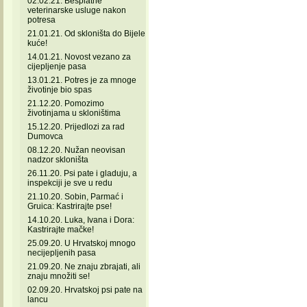
02.02.21. Besplatne
veterinarske usluge nakon
potresa
21.01.21. Od skloništa do Bijele
kuće!
14.01.21. Novost vezano za
cijepljenje pasa
13.01.21. Potres je za mnoge
životinje bio spas
21.12.20. Pomozimo
životinjama u skloništima
15.12.20. Prijedlozi za rad
Dumovca
08.12.20. Nužan neovisan
nadzor skloništa
26.11.20. Psi pate i gladuju, a
inspekciji je sve u redu
21.10.20. Sobin, Parmać i
Gruica: Kastrirajte pse!
14.10.20. Luka, Ivana i Dora:
Kastrirajte mačke!
25.09.20. U Hrvatskoj mnogo
necijepljenih pasa
21.09.20. Ne znaju zbrajati, ali
znaju množiti se!
02.09.20. Hrvatskoj psi pate na
lancu