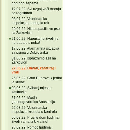
gori pod šapama
12.07.22. Svi uzgajivači moraju
se registrirati
08.07.22. Veterinarska
inspekcija produljila rok
29.06.22. Hitno spasiti sve pse
sa Žarkovice!
21.06.22. Napuštene životinje
ne padaju s neba!
17.06.22. Alarmantna situacija
sa psima u Dubrovniku
01.06.22. Ispraznimo azil na
Žarkovici!
27.05.22. Uhvati, kastriraj i
vrati
26.05.22. Grad Dubrovnik jedini
je krivac
03.05.22. Svibanj mjesec
kastracije
31.03.22. Mačja
glasnogovornica Anastazija
22.03.22. Veterinarska
inspekcija krenula u kontrolu
05.03.22. Pružite dom ljudima i
životinjama iz Ukrajine!
28.02.22. Pomoć ljudima i