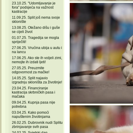
23.10.25. "Udomljavanje je
fora" podsjeća na važnost
kastracije
11.09.25. Split još nema svoje
sklonište
13.08.25. Otežano dišu i guše
se cijeli život
01.07.25. Tragedija se mogla
spriječiti!
27.06.25. Vrućina ubija u autu i
na lancu
17.06.25. Ako ste ih voljeli zimi,
nemojte ih izdati ljeti!
27.05.25. Preuzmite
odgovornost za mačke!
14.05.25. Split najavio
izgradnju skloništa za životinje!
23.04.25. Financiranje
kastracija skrbničkih pasa i
mačaka
09.04.25. Kupnja pasa nije
potrebna
03.04.25. Kako pomoći
napuštenim životinjama
26.02.25. Dubrovnik nudi Splitu
zbrinjavanje svih pasa
24.02.25. Svjetski dan