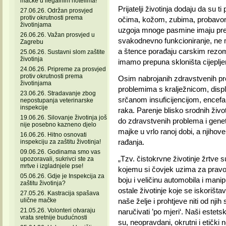
mačke u ilegalnim hotelima!
Prijatelji životinja dodaju da su t
27.06.26. Održan prosvjed
protiv okrutnosti prema
očima, kožom, zubima, probavom 
životinjama
uzgoja mnoge pasmine imaju pretj
26.06.26. Važan prosvjed u
svakodnevno funkcioniranje, ne m
Zagrebu
a štence porađaju carskim rezom 
25.06.26. Sustavni slom zaštite
životinja
imamo prepuna skloništa cijepljen
24.06.26. Pripreme za prosvjed
protiv okrutnosti prema
Osim nabrojanih zdravstvenih pro
životinjama
problemima s kralježnicom, displ
23.06.26. Stradavanje zbog
srčanom insuficijencijom, encefal
nepostupanja veterinarske
inspekcije
raka. Parenje blisko srodnih život
19.06.26. Silovanje životinja još
do zdravstvenih problema i genet
nije posebno kazneno djelo
majke u vrlo ranoj dobi, a njihov
16.06.26. Hitno osnovati
rađanja.
inspekciju za zaštitu životinja!
09.06.26. Godinama smo vas
„Tzv. čistokrvne životinje žrtve 
upozoravali, sukrivci ste za
mrtve i izgladnjele pse!
kojemu si čovjek uzima za pravo p
05.06.26. Gdje je Inspekcija za
boju i veličinu automobila i manip
zaštitu životinja?
ostale životinje koje se iskorišta
27.05.26. Kastracija spašava
ulične mačke
naše želje i prohtjeve niti od nji
21.05.26. Volonteri otvaraju
naručivati ’po mjeri‘. Naši estet
vrata sretnije budućnosti
su, neopravdani, okrutni i etički 