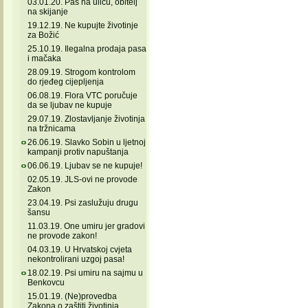
03.01.20. Pas na ulicu, obitelj
na skijanje
19.12.19. Ne kupujte životinje
za Božić
25.10.19. Ilegalna prodaja pasa
i mačaka
28.09.19. Strogom kontrolom
do rjeđeg cijepljenja
06.08.19. Flora VTC poručuje
da se ljubav ne kupuje
29.07.19. Zlostavljanje životinja
na tržnicama
26.06.19. Slavko Sobin u ljetnoj
kampanji protiv napuštanja
06.06.19. Ljubav se ne kupuje!
02.05.19. JLS-ovi ne provode
Zakon
23.04.19. Psi zaslužuju drugu
šansu
11.03.19. One umiru jer gradovi
ne provode zakon!
04.03.19. U Hrvatskoj cvjeta
nekontrolirani uzgoj pasa!
18.02.19. Psi umiru na sajmu u
Benkovcu
15.01.19. (Ne)provedba
Zakona o zaštiti životinja