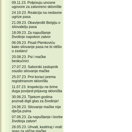
09.11.23. Potpisuju unosne
ugovore za zatvoreno sklonište
24.10.23. Reakcija na nedavne
ugrize pasa
21.09.23. Obavijestili Belgiju o
silovatelju pasa
18.09.23. Za napuštanje
životinje napokon zatvor
06.09.23. Pisali Plenkoviću
kako silovanje pasa ne bi otišlo
u zastaru!
20.08.23. Psi i mačke
beskućnici
27.07.23. Saborski zastupnik
osudio silovanje mačke
25.07.23. Prvi koraci prema
registriranom skloništu
11.07.23. Inspekciju ne brine
duga povijest prljavog skloništa
30.06.23. Tijekom godina
poznati digli glas za životinje!
24.06.23. Silovanje mačke nije
dječja psina
07.06.23. Za napuštanje i borbe
životinja zatvor!
26.05.23. Uhvati, kastriraj i vrati:
spas za ulične mačke