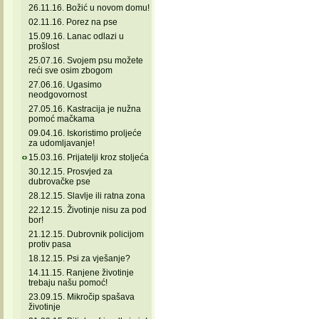
26.11.16. Božić u novom domu!
02.11.16. Porez na pse
15.09.16. Lanac odlazi u
prošlost
25.07.16. Svojem psu možete
reći sve osim zbogom
27.06.16. Ugasimo
neodgovornost
27.05.16. Kastracija je nužna
pomoć mačkama
09.04.16. Iskoristimo proljeće
za udomljavanje!
15.03.16. Prijatelji kroz stoljeća
30.12.15. Prosvjed za
dubrovačke pse
28.12.15. Slavlje ili ratna zona
22.12.15. Životinje nisu za pod
bor!
21.12.15. Dubrovnik policijom
protiv pasa
18.12.15. Psi za vješanje?
14.11.15. Ranjene životinje
trebaju našu pomoć!
23.09.15. Mikročip spašava
životinje