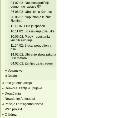
04.07.03. Dok nas godišnji
odmori ne rastave?!?
26.06.03. Ubojstvo u Karlovcu
20.06.03. Napuštanje kućnih
životinja
11.11.02. Lika je spašen
10.11.02. Spašavanje psa Like
30.06.02. Protiv napuštanja
kućnih životinja
11.04.02. Slučaj pogubljenja
psa
14.02.02. Ubijanje zbog zakona
300 metara
04.02.02. Zahtjev za istragom
Veganstvo
Ostalo
Foto galerije akcija
Reakcije, zahtjevi i prijave
Događanja
Newsletter AnimaList
Peticije i prosvjedna pisma
Web projekti
O Udruzi