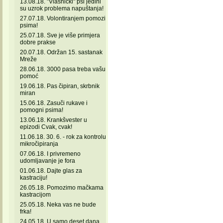
13.08.18. "Vlasnički" psi jedini
su uzrok problema napuštanja!
27.07.18. Volontiranjem pomozi
psima!
25.07.18. Sve je više primjera
dobre prakse
20.07.18. Održan 15. sastanak
Mreže
28.06.18. 3000 pasa treba vašu
pomoć
19.06.18. Pas čipiran, skrbnik
miran
15.06.18. Zasuči rukave i
pomogni psima!
13.06.18. Krankšvester u
epizodi Cvak, cvak!
11.06.18. 30. 6. - rok za kontrolu
mikročipiranja
07.06.18. I privremeno
udomljavanje je fora
01.06.18. Dajte glas za
kastraciju!
26.05.18. Pomozimo mačkama
kastracijom
25.05.18. Neka vas ne bude
frka!
24.05.18. U samo deset dana