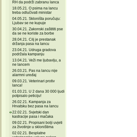
RH da podrži zabranu lanca
18.05.21. O psima na lancu
treba odlučivati ministar
04.05.21. Skloništa poručuju:
Ljubav se ne kupuje
30.04.21. Zakonski zaštititi pse
da se ne koriste za borbe
28.04.21. Cilj je prestanak
držanja pasa na lancu
23.04.21. Udruga gradova
podržala kampanju
13.04.21. Veži me ljubavlju, a
ne lancem
26.03.21. Pas na lancu nije
alarmni uređaj
09.03.21. Veterinari protiv
lanca!
01.03.21. U 2 dana 30 000 ljudi
potpisalo peticiju!
26.02.21. Kampanja za
Hrvatsku bez pasa na lancu
22.02.21. Svjetski dan
kastracije pasa i mačaka
09.02.21. Propisani bolji uvjeti
za životinje u skloništima
02.02.21. Besplatne