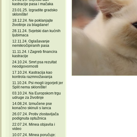
kastracije pasa i mačaka
23.01.25. Izgradite gradsko
sklonište!
18.12.24. Ne poklanjajte
životinje za blagdane!
28.11.24. Svjetski dan kućnih
ljubimaca
12.11.24. Oglašavanje
nemikročipiranih pasa
11.11.24. I Zagreb financira
kastracije
24.10.24. Smrt psa rezultat
neodgovornosti
17.10.24. Kastracija kao
kontrola razmnožavanja
11.10.24. Psi mogli izgorjeti jer
Split nema sklonište!
03.10.24. Na Europskom trgu
udruge za životinje
14.08.24. Izmučene pse
konačno skinuli s lanca
26.07.24. Protiv zlostavljača
podignuta optužnica
22.07.24. Minea objavila i
video
10.07.24. Minea poručuje: