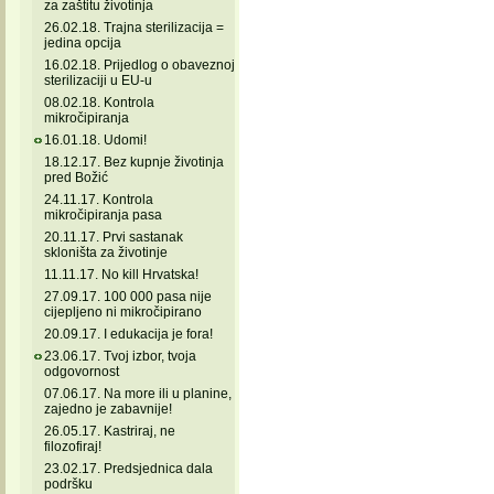
za zaštitu životinja
26.02.18. Trajna sterilizacija =
jedina opcija
16.02.18. Prijedlog o obaveznoj
sterilizaciji u EU-u
08.02.18. Kontrola
mikročipiranja
16.01.18. Udomi!
18.12.17. Bez kupnje životinja
pred Božić
24.11.17. Kontrola
mikročipiranja pasa
20.11.17. Prvi sastanak
skloništa za životinje
11.11.17. No kill Hrvatska!
27.09.17. 100 000 pasa nije
cijepljeno ni mikročipirano
20.09.17. I edukacija je fora!
23.06.17. Tvoj izbor, tvoja
odgovornost
07.06.17. Na more ili u planine,
zajedno je zabavnije!
26.05.17. Kastriraj, ne
filozofiraj!
23.02.17. Predsjednica dala
podršku