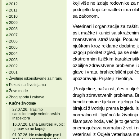
koji više ne izdaje rodovnike z
2012
podrijetlu koja će nadležnima olak
2011
sa zakonom.
2010
2009
Veterinari i organizacije za zašti
2008
psi, mačke i kunići sa skraćenim
2007
znanstvena istraživanja. Popula
2006
njuškom kroz reklame dodatno je p
2005
uzgoju prioritet izgled, pa se sel
2004
ekstremnim fizičkim karakteristi
2003
ozbiljne zdravstvene probleme i 
2002
glave i vrata, brahicefalični psi
2001
upozoravaju Prijatelji životinja.
Životinje iskorištavane za hranu
Pokusi na životinjama
„Posljedice, nažalost, često utječ
Žrtve mode
drugih zdravstvenih problema. Bra
Zbog sporta i zabave
hendikepirane tijekom cijeloga živo
Kućne životinje
birajući životinju prema izgledu i
27.07.26. Tražimo
sankcioniranje veterinarskih
normalno niti ‘tipično’ da životinj
inspektora
šlampavo hoda, već je to genotip
16.07.26. Lana Lourdes Rupić:
onemogućava normalan život i neg
Ljubav se ne kupuje.
veterinari iz Odjela veterinara m
01.07.26. Ne ostavljajte pse i