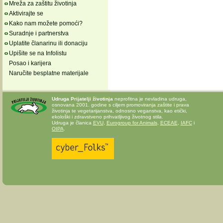
Mreža za zaštitu životinja
Aktivirajte se
Kako nam možete pomoći?
Suradnje i partnerstva
Uplatite članarinu ili donaciju
Upišite se na Infolistu
Posao i karijera
Naručite besplatne materijale
Udruga Prijatelji životinja
neprofitna je nevladina udruga,
osnovana 2001. godine s ciljem promoviranja zaštite i prava
životinja te vegetarijanstva, odnosno veganstva, kao etički,
ekološki i zdravstveno prihvatljivog životnog stila.
Udruga je članica
EVU
,
Eurogroup for Animals
,
ECEAE
,
IAFC
i
OIPA
.