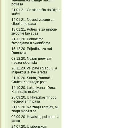
veterinarske usluge nakon
potresa
21.01.21. Od skloništa do Bijele
kuće!
14.01.21. Novost vezano za
cijepljenje pasa
13.01.21. Potres je za mnoge
životinje bio spas
21.12.20. Pomozimo
životinjama u skloništima
15.12.20. Prijedlozi za rad
Dumovca
08.12.20. Nužan neovisan
nadzor skloništa
26.11.20. Psi pate i gladuju, a
inspekciji je sve u redu
21.10.20. Sobin, Parmać i
Gruica: Kastrirajte pse!
14.10.20. Luka, Ivana i Dora:
Kastrirajte mačke!
25.09.20. U Hrvatskoj mnogo
necijepljenih pasa
21.09.20. Ne znaju zbrajati, ali
znaju množiti se!
02.09.20. Hrvatskoj psi pate na
lancu
24.07.20. U šibenskom