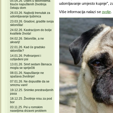
05.04.26. Uskrs u skloništima:
udomljavanje umjesto kupnje”, zakl
tisuće napuštenih životinja
čekaju dom
Više informacija nalazi se
ovdje
.
26.03.26. Najbolji trenutak za
udomljavanje ljubimca
23.03.26. Gradovi, gradite svoja
skloništa!
24.02.26. Kastracijom do bolje
kvalitete života!
04.02.26. Sklonište, a ne
akvarij!
22.01.26. Kad će gradsko
sklonište?
14.01.26. Pothranjeni i
ozlijeđeni psi
13.01.26. Smrt sedam štenaca
mogla se spriječiti
08.01.26. Napuštanje ne
spašava životinje!
07.01.26. Ne dopustite da se
smrznu vani!
19.12.25. Snimke prestravljenih
pasa
18.12.25. Životinje nisu za pod
bor
03.11.25. Psi u romskim
naseljima drzavni problem