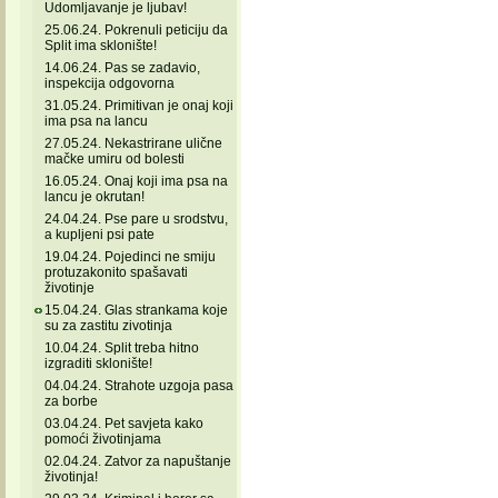
Udomljavanje je ljubav!
25.06.24. Pokrenuli peticiju da
Split ima sklonište!
14.06.24. Pas se zadavio,
inspekcija odgovorna
31.05.24. Primitivan je onaj koji
ima psa na lancu
27.05.24. Nekastrirane ulične
mačke umiru od bolesti
16.05.24. Onaj koji ima psa na
lancu je okrutan!
24.04.24. Pse pare u srodstvu,
a kupljeni psi pate
19.04.24. Pojedinci ne smiju
protuzakonito spašavati
životinje
15.04.24. Glas strankama koje
su za zastitu zivotinja
10.04.24. Split treba hitno
izgraditi sklonište!
04.04.24. Strahote uzgoja pasa
za borbe
03.04.24. Pet savjeta kako
pomoći životinjama
02.04.24. Zatvor za napuštanje
životinja!