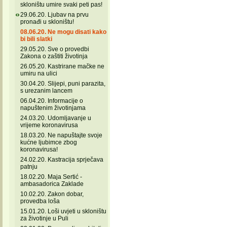
skloništu umire svaki peti pas!
29.06.20. Ljubav na prvu
pronađi u skloništu!
08.06.20. Ne mogu disati kako
bi bili slatki
29.05.20. Sve o provedbi
Zakona o zaštiti životinja
26.05.20. Kastrirane mačke ne
umiru na ulici
30.04.20. Slijepi, puni parazita,
s urezanim lancem
06.04.20. Informacije o
napuštenim životinjama
24.03.20. Udomljavanje u
vrijeme koronavirusa
18.03.20. Ne napuštajte svoje
kućne ljubimce zbog
koronavirusa!
24.02.20. Kastracija sprječava
patnju
18.02.20. Maja Sertić -
ambasadorica Zaklade
10.02.20. Zakon dobar,
provedba loša
15.01.20. Loši uvjeti u skloništu
za životinje u Puli