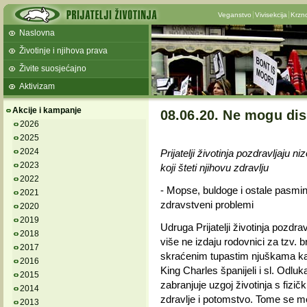
Veganstvo
Vivisekcija
Krzn
Naslovna
Životinje i njihova prava
Živite suosjećajno
Aktivizam
Akcije i kampanje
08.06.20. Ne mogu disa
2026
2025
2024
Prijatelji životinja pozdravljaju
2023
koji šteti njihovu zdravlju
2022
- Mopse, buldoge i ostale pasm
2021
zdravstveni problemi
2020
2019
Udruga Prijatelji životinja pozdr
2018
više ne izdaju rodovnici za tzv. 
2017
skraćenim tupastim njuškama kao 
2016
King Charles španijeli i sl. Odl
2015
zabranjuje uzgoj životinja s fizi
2014
zdravlje i potomstvo. Tome se mo
2013