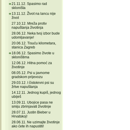
21.11.12. Spasimo rad
skloništa
13.11.12. Život na lancu nije
život
27.10.12. Mreža protiv
napuštanja životinja
28.06.12. Neka tvoj izbor bude
udomljavanje!
20.06.12. Tisuću kilometara,
stanica Zagreb
18.06.12. Spasimo živote u
skloništima
12.06.12. Hitna pomoć za
životinje
08.05.12. Psi u javnome
gradskom prijevozu
29.03.12. I čistokrvni psi su
žrtve napuštanja
14.12.11. Jednog kupiš, jednog
ubiješ
13.09.11. Ubojice pasa ne
smiju zbrinjavati životinje
28.07.11. Justin Bieber u
Hrvatskoj!
28.06.11. Ne uzimajte životinje
ako ćete ih napustiti!