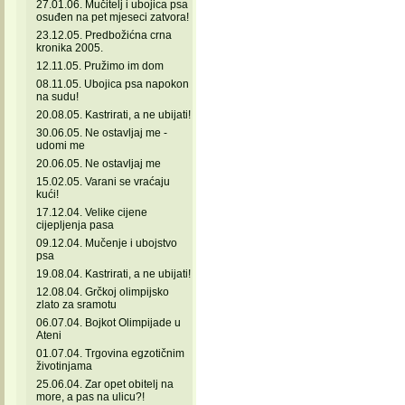
27.01.06. Mučitelj i ubojica psa
osuđen na pet mjeseci zatvora!
23.12.05. Predbožićna crna
kronika 2005.
12.11.05. Pružimo im dom
08.11.05. Ubojica psa napokon
na sudu!
20.08.05. Kastrirati, a ne ubijati!
30.06.05. Ne ostavljaj me -
udomi me
20.06.05. Ne ostavljaj me
15.02.05. Varani se vraćaju
kući!
17.12.04. Velike cijene
cijepljenja pasa
09.12.04. Mučenje i ubojstvo
psa
19.08.04. Kastrirati, a ne ubijati!
12.08.04. Grčkoj olimpijsko
zlato za sramotu
06.07.04. Bojkot Olimpijade u
Ateni
01.07.04. Trgovina egzotičnim
životinjama
25.06.04. Zar opet obitelj na
more, a pas na ulicu?!