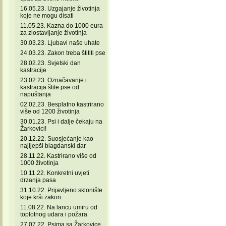
16.05.23. Uzgajanje životinja
koje ne mogu disati
11.05.23. Kazna do 1000 eura
za zlostavljanje životinja
30.03.23. Ljubavi naše uhate
24.03.23. Zakon treba štititi pse
28.02.23. Svjetski dan
kastracije
23.02.23. Označavanje i
kastracija štite pse od
napuštanja
02.02.23. Besplatno kastrirano
više od 1200 životinja
30.01.23. Psi i dalje čekaju na
Žarkovici!
20.12.22. Suosjećanje kao
najljepši blagdanski dar
28.11.22. Kastrirano više od
1000 životinja
10.11.22. Konkretni uvjeti
drzanja pasa
31.10.22. Prijavljeno sklonište
koje krši zakon
11.08.22. Na lancu umiru od
toplotnog udara i požara
27.07.22. Psima sa Žarkovice