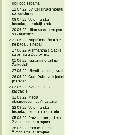
gori pod šapama
12.07.22. Svi uzgajivači moraju
se registrirati
08.07.22. Veterinarska
inspekcija produljila rok
29.06.22. Hitno spasiti sve pse
sa Žarkovice!
21.06.22. Napuštene životinje
ne padaju s neba!
17.06.22. Alarmantna situacija
sa psima u Dubrovniku
01.06.22. Ispraznimo azil na
Žarkovici!
27.05.22. Uhvati, kastriraj i vrati
26.05.22. Grad Dubrovnik jedini
je krivac
03.05.22. Svibanj mjesec
kastracije
31.03.22. Mačja
glasnogovornica Anastazija
22.03.22. Veterinarska
inspekcija krenula u kontrolu
05.03.22. Pružite dom ljudima i
životinjama iz Ukrajine!
28.02.22. Pomoć ljudima i
životinjama iz Ukrajine