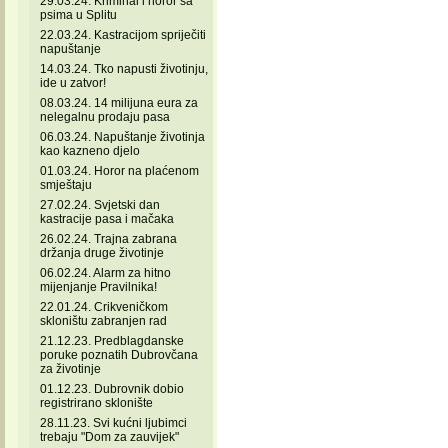
29.03.24. Kriminal i horor sa
psima u Splitu
22.03.24. Kastracijom spriječiti
napuštanje
14.03.24. Tko napusti životinju,
ide u zatvor!
08.03.24. 14 milijuna eura za
nelegalnu prodaju pasa
06.03.24. Napuštanje životinja
kao kazneno djelo
01.03.24. Horor na plaćenom
smještaju
27.02.24. Svjetski dan
kastracije pasa i mačaka
26.02.24. Trajna zabrana
držanja druge životinje
06.02.24. Alarm za hitno
mijenjanje Pravilnika!
22.01.24. Crikveničkom
skloništu zabranjen rad
21.12.23. Predblagdanske
poruke poznatih Dubrovčana
za životinje
01.12.23. Dubrovnik dobio
registrirano sklonište
28.11.23. Svi kućni ljubimci
trebaju "Dom za zauvijek"