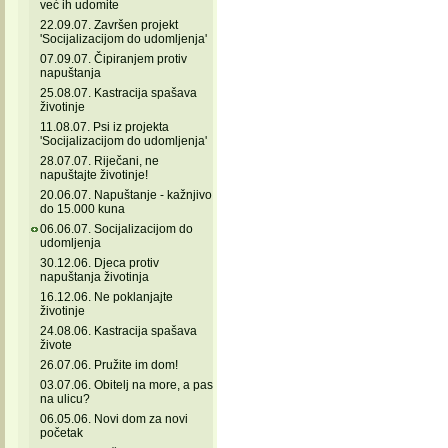
već ih udomite
22.09.07. Završen projekt
'Socijalizacijom do udomljenja'
07.09.07. Čipiranjem protiv
napuštanja
25.08.07. Kastracija spašava
životinje
11.08.07. Psi iz projekta
'Socijalizacijom do udomljenja'
28.07.07. Riječani, ne
napuštajte životinje!
20.06.07. Napuštanje - kažnjivo
do 15.000 kuna
06.06.07. Socijalizacijom do
udomljenja
30.12.06. Djeca protiv
napuštanja životinja
16.12.06. Ne poklanjajte
životinje
24.08.06. Kastracija spašava
živote
26.07.06. Pružite im dom!
03.07.06. Obitelj na more, a pas
na ulicu?
06.05.06. Novi dom za novi
početak