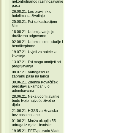
nekontroliranog razmnožavanje
pasa
26.08.21. Loš pravilnik o
hotelima za životinje
25.08.21. Psi se kastracijom
štite
18.08.21. Udomljavanje je
društveno odgovorno
02.08.21. Udomite crne, starije i
hendikepirane
19.07.21. Uvjeti za hotele za
životinje
13.07.21. Psi mogu umrijeti od
pregrijavanja
08.07.21. Vatrogasci za
zabranu pasa na lancu
30.06.21. Zdenka Kovačiček
predstavila kampanju o
udomljavanju
28.06.21. Neka udomljavanje
bude tvoje najveće životno
djelo
21.06.21. HGSS za Hrvatsku
bez pasa na lancu
01.06.21. Mreža okuplja 55
udruga iz cijele Hrvatske
19.05.21. PETA pozvala Vladu