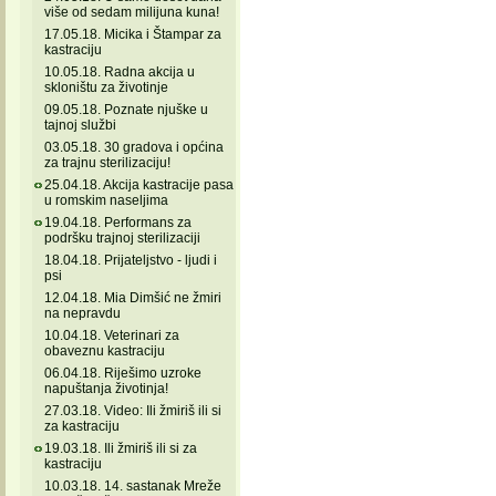
više od sedam milijuna kuna!
17.05.18. Micika i Štampar za
kastraciju
10.05.18. Radna akcija u
skloništu za životinje
09.05.18. Poznate njuške u
tajnoj službi
03.05.18. 30 gradova i općina
za trajnu sterilizaciju!
25.04.18. Akcija kastracije pasa
u romskim naseljima
19.04.18. Performans za
podršku trajnoj sterilizaciji
18.04.18. Prijateljstvo - ljudi i
psi
12.04.18. Mia Dimšić ne žmiri
na nepravdu
10.04.18. Veterinari za
obaveznu kastraciju
06.04.18. Riješimo uzroke
napuštanja životinja!
27.03.18. Video: Ili žmiriš ili si
za kastraciju
19.03.18. Ili žmiriš ili si za
kastraciju
10.03.18. 14. sastanak Mreže