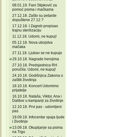
08.01.19. Fani Stipković za
pomoć psima i mačkama
27.12.18. Zašto su petarde
dopuštene 27.12.?
17.12.18. I Zagreb propisao
trajnu sterilizaciju
11.12.18. Udomi, ne kupuj!
05.12.18. Nova ubojstva
mačaka
27.11.18. Ljubav se ne kupuje
29.10.18. Nagrade herojima
27.10.18. Predsjednica RH
poručila: Udomi, ne kupuj!
24.10.18. Godišnjica Zakona o
zaštiti životinja
18.10.18. Koncert Udomimo
prijatelje
16.10.18. Nataša, Viktor, Ana i
Dalibor u kampanji za životinje
12.10.18. Prvi pas - udomljeni
pas
19.09.18. Infocentar spaja ljude
i životinje
13.09.18. Okupljanje sa psima
na Trgu