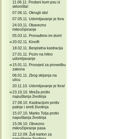
11.06.11. Postani kum psu iz
skloništa!
07.06.11. Okrugli stol
07.05.11. Udomljavanje je fora
24.03.11. Obavezno
mikročipiranje
05.03.11. Pronađimo im dom!
20.02.11. Kinofil
18.02.11. Besplatna kastracija
27.01.11. Poziv na hitno
udomljavanje
15.01.11. Prosvjed za provedbu
zakona
06.01.11. Zbog skijanja na
ulicu
20.11.10. Udomljavanje je fora!
23.10.10. Mreža protiv
napuštanja životinja
27.08.10. Kastracijom protiv
patnje i smrti životinja
15.07.10. Marko Tolja protiv
napuštanja životinja
15.06.10. Obvezno
mikročipiranje pasa
22.12.09. Žuti karton za
napuštanje životinja