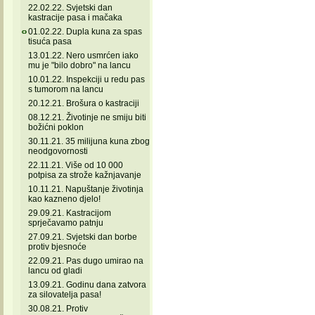
22.02.22. Svjetski dan
kastracije pasa i mačaka
01.02.22. Dupla kuna za spas
tisuća pasa
13.01.22. Nero usmrćen iako
mu je "bilo dobro" na lancu
10.01.22. Inspekciji u redu pas
s tumorom na lancu
20.12.21. Brošura o kastraciji
08.12.21. Životinje ne smiju biti
božićni poklon
30.11.21. 35 milijuna kuna zbog
neodgovornosti
22.11.21. Više od 10 000
potpisa za strože kažnjavanje
10.11.21. Napuštanje životinja
kao kazneno djelo!
29.09.21. Kastracijom
sprječavamo patnju
27.09.21. Svjetski dan borbe
protiv bjesnoće
22.09.21. Pas dugo umirao na
lancu od gladi
13.09.21. Godinu dana zatvora
za silovatelja pasa!
30.08.21. Protiv