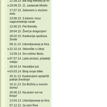
21.09.15. Biti dog friendly je in!
19.09.15. 11. sastanak Mreže
17.07.15. Zatvoreni u vrućem
autu
23.06.15. S tobom i kroz
najprometnije ceste
13.06.15. Pet friendly
28.04.15. Život je dragocjen!
28.02.15. Kastracija spašava
živote
08.11.14. Udomljavanje je fora
22.10.14. Sklonište u Utinji
13.09.14. Svi volimo školu
07.07.14. Ljeto prolazi, prijatelji
ostaju
26.04.14. Nevidljivi psi
03.03.14. Biraj svoje bitke
26.11.13. Kastracijom spriječiti
patnje životinja!
16.11.13. Do Božića u novom
domu!
26.06.13. Na jesen svi na
broju!
13.04.13. Udomljavanje je fora
07.12.12. Ja sam Rea