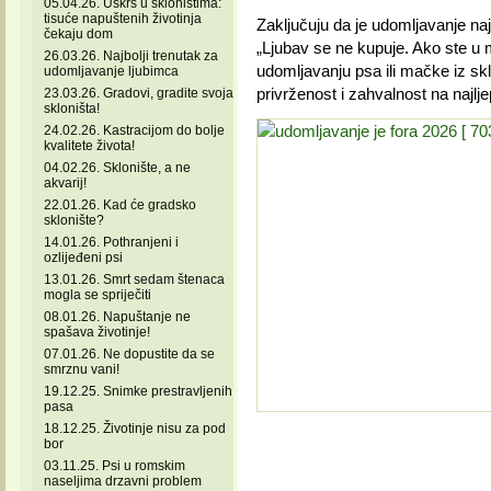
05.04.26. Uskrs u skloništima:
tisuće napuštenih životinja
Zaključuju da je udomljavanje na
čekaju dom
„Ljubav se ne kupuje. Ako ste u m
26.03.26. Najbolji trenutak za
udomljavanju psa ili mačke iz skl
udomljavanje ljubimca
privrženost i zahvalnost na najlj
23.03.26. Gradovi, gradite svoja
skloništa!
24.02.26. Kastracijom do bolje
kvalitete života!
04.02.26. Sklonište, a ne
akvarij!
22.01.26. Kad će gradsko
sklonište?
14.01.26. Pothranjeni i
ozlijeđeni psi
13.01.26. Smrt sedam štenaca
mogla se spriječiti
08.01.26. Napuštanje ne
spašava životinje!
07.01.26. Ne dopustite da se
smrznu vani!
19.12.25. Snimke prestravljenih
pasa
18.12.25. Životinje nisu za pod
bor
03.11.25. Psi u romskim
naseljima drzavni problem