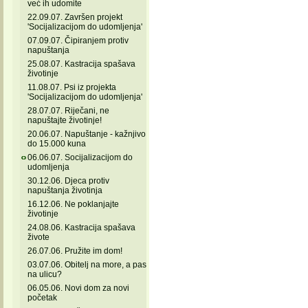
već ih udomite
22.09.07. Završen projekt
'Socijalizacijom do udomljenja'
07.09.07. Čipiranjem protiv
napuštanja
25.08.07. Kastracija spašava
životinje
11.08.07. Psi iz projekta
'Socijalizacijom do udomljenja'
28.07.07. Riječani, ne
napuštajte životinje!
20.06.07. Napuštanje - kažnjivo
do 15.000 kuna
06.06.07. Socijalizacijom do
udomljenja
30.12.06. Djeca protiv
napuštanja životinja
16.12.06. Ne poklanjajte
životinje
24.08.06. Kastracija spašava
živote
26.07.06. Pružite im dom!
03.07.06. Obitelj na more, a pas
na ulicu?
06.05.06. Novi dom za novi
početak