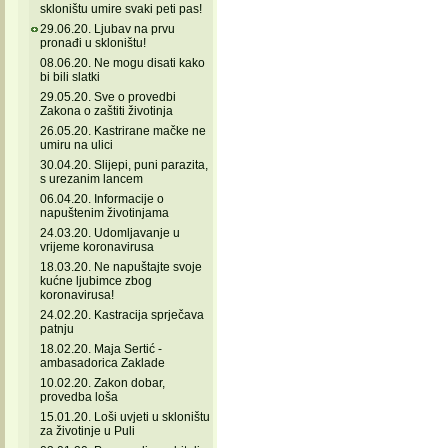
skloništu umire svaki peti pas!
29.06.20. Ljubav na prvu
pronađi u skloništu!
08.06.20. Ne mogu disati kako
bi bili slatki
29.05.20. Sve o provedbi
Zakona o zaštiti životinja
26.05.20. Kastrirane mačke ne
umiru na ulici
30.04.20. Slijepi, puni parazita,
s urezanim lancem
06.04.20. Informacije o
napuštenim životinjama
24.03.20. Udomljavanje u
vrijeme koronavirusa
18.03.20. Ne napuštajte svoje
kućne ljubimce zbog
koronavirusa!
24.02.20. Kastracija sprječava
patnju
18.02.20. Maja Sertić -
ambasadorica Zaklade
10.02.20. Zakon dobar,
provedba loša
15.01.20. Loši uvjeti u skloništu
za životinje u Puli