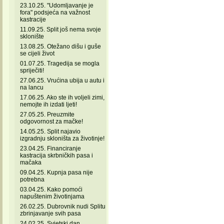
23.10.25. "Udomljavanje je
fora" podsjeća na važnost
kastracije
11.09.25. Split još nema svoje
sklonište
13.08.25. Otežano dišu i guše
se cijeli život
01.07.25. Tragedija se mogla
spriječiti!
27.06.25. Vrućina ubija u autu i
na lancu
17.06.25. Ako ste ih voljeli zimi,
nemojte ih izdati ljeti!
27.05.25. Preuzmite
odgovornost za mačke!
14.05.25. Split najavio
izgradnju skloništa za životinje!
23.04.25. Financiranje
kastracija skrbničkih pasa i
mačaka
09.04.25. Kupnja pasa nije
potrebna
03.04.25. Kako pomoći
napuštenim životinjama
26.02.25. Dubrovnik nudi Splitu
zbrinjavanje svih pasa
24.02.25. Svjetski dan