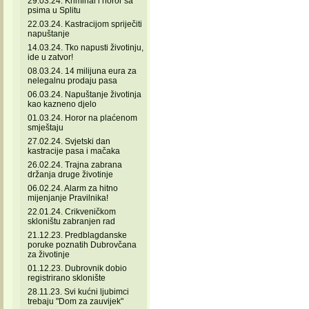
29.03.24. Kriminal i horor sa
psima u Splitu
22.03.24. Kastracijom spriječiti
napuštanje
14.03.24. Tko napusti životinju,
ide u zatvor!
08.03.24. 14 milijuna eura za
nelegalnu prodaju pasa
06.03.24. Napuštanje životinja
kao kazneno djelo
01.03.24. Horor na plaćenom
smještaju
27.02.24. Svjetski dan
kastracije pasa i mačaka
26.02.24. Trajna zabrana
držanja druge životinje
06.02.24. Alarm za hitno
mijenjanje Pravilnika!
22.01.24. Crikveničkom
skloništu zabranjen rad
21.12.23. Predblagdanske
poruke poznatih Dubrovčana
za životinje
01.12.23. Dubrovnik dobio
registrirano sklonište
28.11.23. Svi kućni ljubimci
trebaju "Dom za zauvijek"