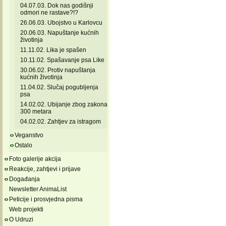
04.07.03. Dok nas godišnji
odmori ne rastave?!?
26.06.03. Ubojstvo u Karlovcu
20.06.03. Napuštanje kućnih
životinja
11.11.02. Lika je spašen
10.11.02. Spašavanje psa Like
30.06.02. Protiv napuštanja
kućnih životinja
11.04.02. Slučaj pogubljenja
psa
14.02.02. Ubijanje zbog zakona
300 metara
04.02.02. Zahtjev za istragom
Veganstvo
Ostalo
Foto galerije akcija
Reakcije, zahtjevi i prijave
Događanja
Newsletter AnimaList
Peticije i prosvjedna pisma
Web projekti
O Udruzi