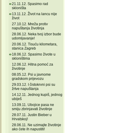
21.11.12. Spasimo rad
skloništa
13.11.12. Život na lancu nije
život
27.10.12. Mreža protiv
napuštanja životinja
28.06.12. Neka tvoj izbor bude
udomljavanje!
20.06.12. Tisuću kilometara,
stanica Zagreb
18.06.12. Spasimo živote u
skloništima
12.06.12. Hitna pomoć za
životinje
08.05.12. Psi u javnome
gradskom prijevozu
29.03.12. I čistokrvni psi su
žrtve napuštanja
14.12.11. Jednog kupiš, jednog
ubiješ
13.09.11. Ubojice pasa ne
smiju zbrinjavati životinje
28.07.11. Justin Bieber u
Hrvatskoj!
28.06.11. Ne uzimajte životinje
ako ćete ih napustiti!