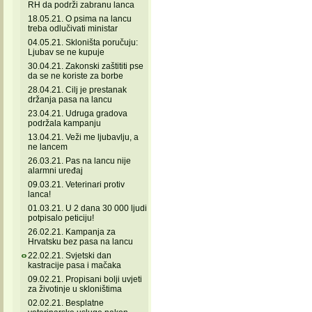
RH da podrži zabranu lanca
18.05.21. O psima na lancu
treba odlučivati ministar
04.05.21. Skloništa poručuju:
Ljubav se ne kupuje
30.04.21. Zakonski zaštititi pse
da se ne koriste za borbe
28.04.21. Cilj je prestanak
držanja pasa na lancu
23.04.21. Udruga gradova
podržala kampanju
13.04.21. Veži me ljubavlju, a
ne lancem
26.03.21. Pas na lancu nije
alarmni uređaj
09.03.21. Veterinari protiv
lanca!
01.03.21. U 2 dana 30 000 ljudi
potpisalo peticiju!
26.02.21. Kampanja za
Hrvatsku bez pasa na lancu
22.02.21. Svjetski dan
kastracije pasa i mačaka
09.02.21. Propisani bolji uvjeti
za životinje u skloništima
02.02.21. Besplatne