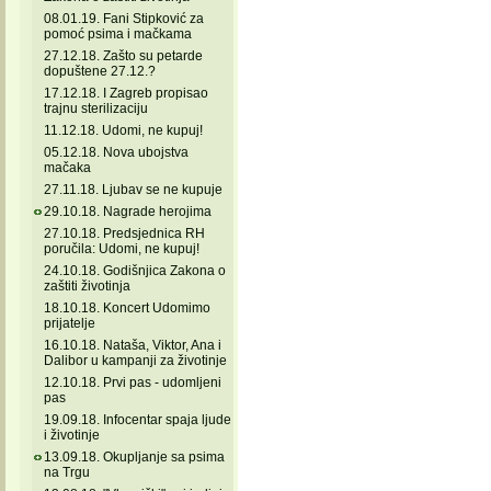
08.01.19. Fani Stipković za
pomoć psima i mačkama
27.12.18. Zašto su petarde
dopuštene 27.12.?
17.12.18. I Zagreb propisao
trajnu sterilizaciju
11.12.18. Udomi, ne kupuj!
05.12.18. Nova ubojstva
mačaka
27.11.18. Ljubav se ne kupuje
29.10.18. Nagrade herojima
27.10.18. Predsjednica RH
poručila: Udomi, ne kupuj!
24.10.18. Godišnjica Zakona o
zaštiti životinja
18.10.18. Koncert Udomimo
prijatelje
16.10.18. Nataša, Viktor, Ana i
Dalibor u kampanji za životinje
12.10.18. Prvi pas - udomljeni
pas
19.09.18. Infocentar spaja ljude
i životinje
13.09.18. Okupljanje sa psima
na Trgu