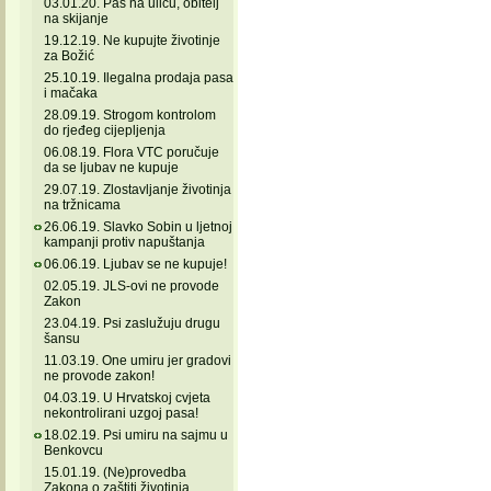
03.01.20. Pas na ulicu, obitelj
na skijanje
19.12.19. Ne kupujte životinje
za Božić
25.10.19. Ilegalna prodaja pasa
i mačaka
28.09.19. Strogom kontrolom
do rjeđeg cijepljenja
06.08.19. Flora VTC poručuje
da se ljubav ne kupuje
29.07.19. Zlostavljanje životinja
na tržnicama
26.06.19. Slavko Sobin u ljetnoj
kampanji protiv napuštanja
06.06.19. Ljubav se ne kupuje!
02.05.19. JLS-ovi ne provode
Zakon
23.04.19. Psi zaslužuju drugu
šansu
11.03.19. One umiru jer gradovi
ne provode zakon!
04.03.19. U Hrvatskoj cvjeta
nekontrolirani uzgoj pasa!
18.02.19. Psi umiru na sajmu u
Benkovcu
15.01.19. (Ne)provedba
Zakona o zaštiti životinja