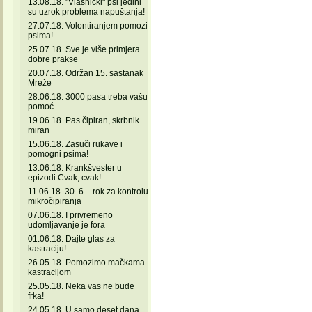
13.08.18. "Vlasnički" psi jedini
su uzrok problema napuštanja!
27.07.18. Volontiranjem pomozi
psima!
25.07.18. Sve je više primjera
dobre prakse
20.07.18. Održan 15. sastanak
Mreže
28.06.18. 3000 pasa treba vašu
pomoć
19.06.18. Pas čipiran, skrbnik
miran
15.06.18. Zasuči rukave i
pomogni psima!
13.06.18. Krankšvester u
epizodi Cvak, cvak!
11.06.18. 30. 6. - rok za kontrolu
mikročipiranja
07.06.18. I privremeno
udomljavanje je fora
01.06.18. Dajte glas za
kastraciju!
26.05.18. Pomozimo mačkama
kastracijom
25.05.18. Neka vas ne bude
frka!
24.05.18. U samo deset dana