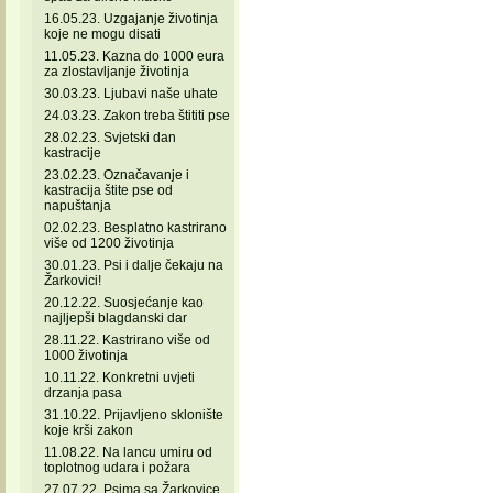
16.05.23. Uzgajanje životinja
koje ne mogu disati
11.05.23. Kazna do 1000 eura
za zlostavljanje životinja
30.03.23. Ljubavi naše uhate
24.03.23. Zakon treba štititi pse
28.02.23. Svjetski dan
kastracije
23.02.23. Označavanje i
kastracija štite pse od
napuštanja
02.02.23. Besplatno kastrirano
više od 1200 životinja
30.01.23. Psi i dalje čekaju na
Žarkovici!
20.12.22. Suosjećanje kao
najljepši blagdanski dar
28.11.22. Kastrirano više od
1000 životinja
10.11.22. Konkretni uvjeti
drzanja pasa
31.10.22. Prijavljeno sklonište
koje krši zakon
11.08.22. Na lancu umiru od
toplotnog udara i požara
27.07.22. Psima sa Žarkovice