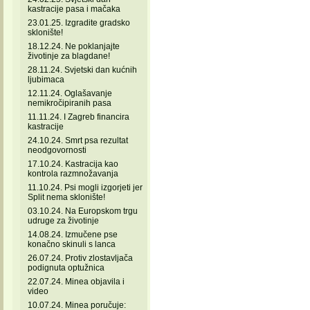
kastracije pasa i mačaka
23.01.25. Izgradite gradsko
sklonište!
18.12.24. Ne poklanjajte
životinje za blagdane!
28.11.24. Svjetski dan kućnih
ljubimaca
12.11.24. Oglašavanje
nemikročipiranih pasa
11.11.24. I Zagreb financira
kastracije
24.10.24. Smrt psa rezultat
neodgovornosti
17.10.24. Kastracija kao
kontrola razmnožavanja
11.10.24. Psi mogli izgorjeti jer
Split nema sklonište!
03.10.24. Na Europskom trgu
udruge za životinje
14.08.24. Izmučene pse
konačno skinuli s lanca
26.07.24. Protiv zlostavljača
podignuta optužnica
22.07.24. Minea objavila i
video
10.07.24. Minea poručuje: