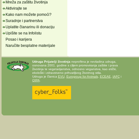
Mreža za zaštitu životinja
Aktivirajte se
Kako nam možete pomoći?
Suradnje i partnerstva
Uplatite članarinu ili donaciju
Upišite se na Infolistu
Posao i karijera
Naručite besplatne materijale
Udruga Prijatelji životinja
neprofitna je nevladina udruga,
osnovana 2001. godine s ciljem promoviranja zaštite i prava
životinja te vegetarijanstva, odnosno veganstva, kao etički,
ekološki i zdravstveno prihvatljivog životnog stila.
Udruga je članica
EVU
,
Eurogroup for Animals
,
ECEAE
,
IAFC
i
OIPA
.