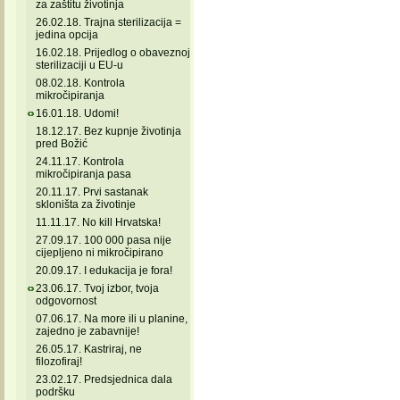
za zaštitu životinja
26.02.18. Trajna sterilizacija =
jedina opcija
16.02.18. Prijedlog o obaveznoj
sterilizaciji u EU-u
08.02.18. Kontrola
mikročipiranja
16.01.18. Udomi!
18.12.17. Bez kupnje životinja
pred Božić
24.11.17. Kontrola
mikročipiranja pasa
20.11.17. Prvi sastanak
skloništa za životinje
11.11.17. No kill Hrvatska!
27.09.17. 100 000 pasa nije
cijepljeno ni mikročipirano
20.09.17. I edukacija je fora!
23.06.17. Tvoj izbor, tvoja
odgovornost
07.06.17. Na more ili u planine,
zajedno je zabavnije!
26.05.17. Kastriraj, ne
filozofiraj!
23.02.17. Predsjednica dala
podršku