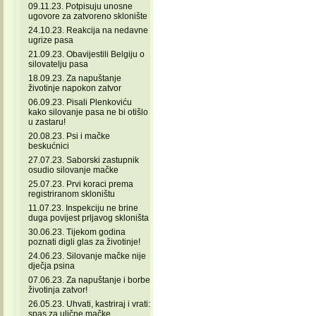
09.11.23. Potpisuju unosne
ugovore za zatvoreno sklonište
24.10.23. Reakcija na nedavne
ugrize pasa
21.09.23. Obavijestili Belgiju o
silovatelju pasa
18.09.23. Za napuštanje
životinje napokon zatvor
06.09.23. Pisali Plenkoviću
kako silovanje pasa ne bi otišlo
u zastaru!
20.08.23. Psi i mačke
beskućnici
27.07.23. Saborski zastupnik
osudio silovanje mačke
25.07.23. Prvi koraci prema
registriranom skloništu
11.07.23. Inspekciju ne brine
duga povijest prljavog skloništa
30.06.23. Tijekom godina
poznati digli glas za životinje!
24.06.23. Silovanje mačke nije
dječja psina
07.06.23. Za napuštanje i borbe
životinja zatvor!
26.05.23. Uhvati, kastriraj i vrati:
spas za ulične mačke