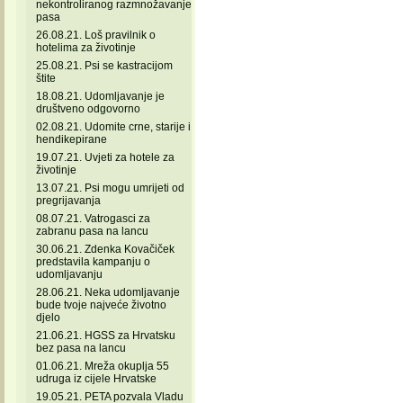
nekontroliranog razmnožavanje
pasa
26.08.21. Loš pravilnik o
hotelima za životinje
25.08.21. Psi se kastracijom
štite
18.08.21. Udomljavanje je
društveno odgovorno
02.08.21. Udomite crne, starije i
hendikepirane
19.07.21. Uvjeti za hotele za
životinje
13.07.21. Psi mogu umrijeti od
pregrijavanja
08.07.21. Vatrogasci za
zabranu pasa na lancu
30.06.21. Zdenka Kovačiček
predstavila kampanju o
udomljavanju
28.06.21. Neka udomljavanje
bude tvoje najveće životno
djelo
21.06.21. HGSS za Hrvatsku
bez pasa na lancu
01.06.21. Mreža okuplja 55
udruga iz cijele Hrvatske
19.05.21. PETA pozvala Vladu