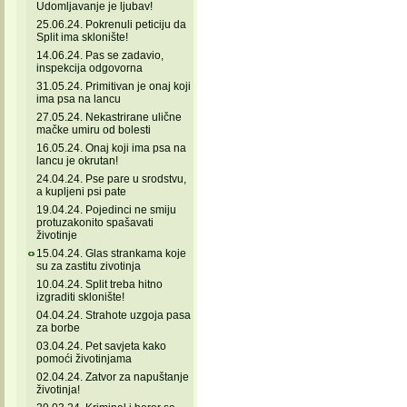
Udomljavanje je ljubav!
25.06.24. Pokrenuli peticiju da
Split ima sklonište!
14.06.24. Pas se zadavio,
inspekcija odgovorna
31.05.24. Primitivan je onaj koji
ima psa na lancu
27.05.24. Nekastrirane ulične
mačke umiru od bolesti
16.05.24. Onaj koji ima psa na
lancu je okrutan!
24.04.24. Pse pare u srodstvu,
a kupljeni psi pate
19.04.24. Pojedinci ne smiju
protuzakonito spašavati
životinje
15.04.24. Glas strankama koje
su za zastitu zivotinja
10.04.24. Split treba hitno
izgraditi sklonište!
04.04.24. Strahote uzgoja pasa
za borbe
03.04.24. Pet savjeta kako
pomoći životinjama
02.04.24. Zatvor za napuštanje
životinja!