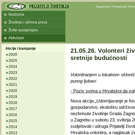
Veganstvo
Vivisekcija
Krzn
Naslovna
Životinje i njihova prava
Živite suosjećajno
Aktivizam
Akcije i kampanje
21.05.26. Volonteri ži
2026
sretnije budućnosti
2025
2024
2023
Volontiranjem u lokalnom sklon
2022
punog ljubavi
2021
- Poziv svima u Hrvatskoj da vo
2020
2019
Nova akcija „Udomljavanje je fora
2018
gospodarstvo, ekološku održivost 
2017
nezbrinute životinje Grada Zagre
2016
u Zagrebu u subotu 23. svibnja 20
2015
sudjelovati i udruga Prijatelji ži
2014
Hrvatska volontira, a naglasak će 
2013