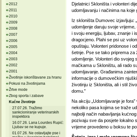
Djelatnici Skloništa i volonteri d
2012
udomljavanju i načinima na koje
2011
2010
Iz skloništa Dumovec izjavljuju:
2009
udomljenje daruju svoje vrijeme,
2008
i svoju energiju, ljubav, znanje 
2007
dragocjeno. Plahi se psi uz volon
2006
opuštaju. Volonteri pridonose i odg
2005
šetnje. Pse se tako priprema za ž
2004
udomljenje. Volonteri dio svoje
2003
mačkama u Skloništu, ali rado su
2002
2001
udomljavanje. Građanima zainter
Životinje iskorištavane za hranu
informacije o dumovečkim njuški
Pokusi na životinjama
životinju iz Skloništa, ali i stil ž
Žrtve mode
domu.”
Zbog sporta i zabave
Na akciju „Udomljavanje je fora” v
Kućne životinje
nekoliko pasa kojima se traže ud
27.07.26. Tražimo
sankcioniranje veterinarskih
najbolji način nabavljanja kućnog 
inspektora
pozivaju sve da posjete lokalno s
16.07.26. Lana Lourdes Rupić:
vrijeme provedeno u boksu te potr
Ljubav se ne kupuje.
01.07.26. Ne ostavljajte pse i
Šetnja, igra i malo vremena živo