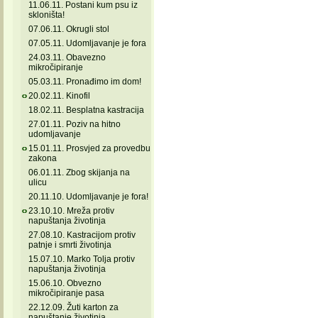
11.06.11. Postani kum psu iz
skloništa!
07.06.11. Okrugli stol
07.05.11. Udomljavanje je fora
24.03.11. Obavezno
mikročipiranje
05.03.11. Pronađimo im dom!
20.02.11. Kinofil
18.02.11. Besplatna kastracija
27.01.11. Poziv na hitno
udomljavanje
15.01.11. Prosvjed za provedbu
zakona
06.01.11. Zbog skijanja na
ulicu
20.11.10. Udomljavanje je fora!
23.10.10. Mreža protiv
napuštanja životinja
27.08.10. Kastracijom protiv
patnje i smrti životinja
15.07.10. Marko Tolja protiv
napuštanja životinja
15.06.10. Obvezno
mikročipiranje pasa
22.12.09. Žuti karton za
napuštanje životinja