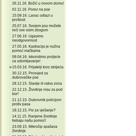
26.11.16. Božić u novom domu!
02.11.16. Porez na pse
15.09.16. Lanac odlazi u
prošlost
25.07.16. Svojem psu možete
reći sve osim zbogom
27.06.16. Ugasimo
neodgovornost
27.05.16. Kastracija je nužna
pomoć mačkama
09.04.16. Iskoristimo proljeće
za udomljavanje!
15.03.16. Prijatelji kroz stoljeća
30.12.15. Prosvjed za
dubrovačke pse
28.12.15. Slavlje ili ratna zona
22.12.15. Životinje nisu za pod
bor!
21.12.15. Dubrovnik policijom
protiv pasa
18.12.15. Psi za vješanje?
14.11.15. Ranjene životinje
trebaju našu pomoć!
23.09.15. Mikročip spašava
životinje