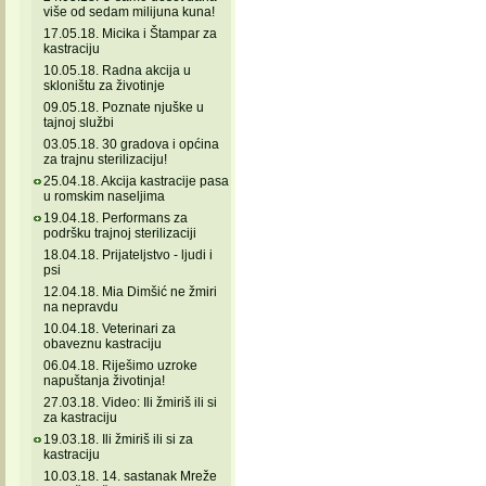
više od sedam milijuna kuna!
17.05.18. Micika i Štampar za
kastraciju
10.05.18. Radna akcija u
skloništu za životinje
09.05.18. Poznate njuške u
tajnoj službi
03.05.18. 30 gradova i općina
za trajnu sterilizaciju!
25.04.18. Akcija kastracije pasa
u romskim naseljima
19.04.18. Performans za
podršku trajnoj sterilizaciji
18.04.18. Prijateljstvo - ljudi i
psi
12.04.18. Mia Dimšić ne žmiri
na nepravdu
10.04.18. Veterinari za
obaveznu kastraciju
06.04.18. Riješimo uzroke
napuštanja životinja!
27.03.18. Video: Ili žmiriš ili si
za kastraciju
19.03.18. Ili žmiriš ili si za
kastraciju
10.03.18. 14. sastanak Mreže