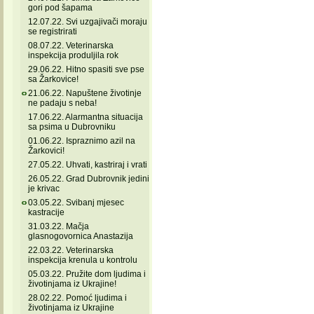
gori pod šapama
12.07.22. Svi uzgajivači moraju
se registrirati
08.07.22. Veterinarska
inspekcija produljila rok
29.06.22. Hitno spasiti sve pse
sa Žarkovice!
21.06.22. Napuštene životinje
ne padaju s neba!
17.06.22. Alarmantna situacija
sa psima u Dubrovniku
01.06.22. Ispraznimo azil na
Žarkovici!
27.05.22. Uhvati, kastriraj i vrati
26.05.22. Grad Dubrovnik jedini
je krivac
03.05.22. Svibanj mjesec
kastracije
31.03.22. Mačja
glasnogovornica Anastazija
22.03.22. Veterinarska
inspekcija krenula u kontrolu
05.03.22. Pružite dom ljudima i
životinjama iz Ukrajine!
28.02.22. Pomoć ljudima i
životinjama iz Ukrajine