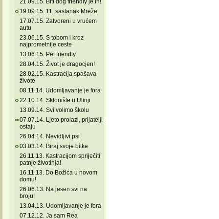
21.09.15. Biti dog friendly je in!
19.09.15. 11. sastanak Mreže
17.07.15. Zatvoreni u vrućem
autu
23.06.15. S tobom i kroz
najprometnije ceste
13.06.15. Pet friendly
28.04.15. Život je dragocjen!
28.02.15. Kastracija spašava
živote
08.11.14. Udomljavanje je fora
22.10.14. Sklonište u Utinji
13.09.14. Svi volimo školu
07.07.14. Ljeto prolazi, prijatelji
ostaju
26.04.14. Nevidljivi psi
03.03.14. Biraj svoje bitke
26.11.13. Kastracijom spriječiti
patnje životinja!
16.11.13. Do Božića u novom
domu!
26.06.13. Na jesen svi na
broju!
13.04.13. Udomljavanje je fora
07.12.12. Ja sam Rea