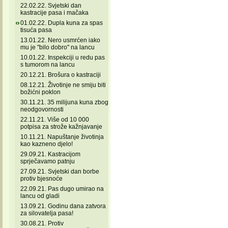
22.02.22. Svjetski dan
kastracije pasa i mačaka
01.02.22. Dupla kuna za spas
tisuća pasa
13.01.22. Nero usmrćen iako
mu je "bilo dobro" na lancu
10.01.22. Inspekciji u redu pas
s tumorom na lancu
20.12.21. Brošura o kastraciji
08.12.21. Životinje ne smiju biti
božićni poklon
30.11.21. 35 milijuna kuna zbog
neodgovornosti
22.11.21. Više od 10 000
potpisa za strože kažnjavanje
10.11.21. Napuštanje životinja
kao kazneno djelo!
29.09.21. Kastracijom
sprječavamo patnju
27.09.21. Svjetski dan borbe
protiv bjesnoće
22.09.21. Pas dugo umirao na
lancu od gladi
13.09.21. Godinu dana zatvora
za silovatelja pasa!
30.08.21. Protiv