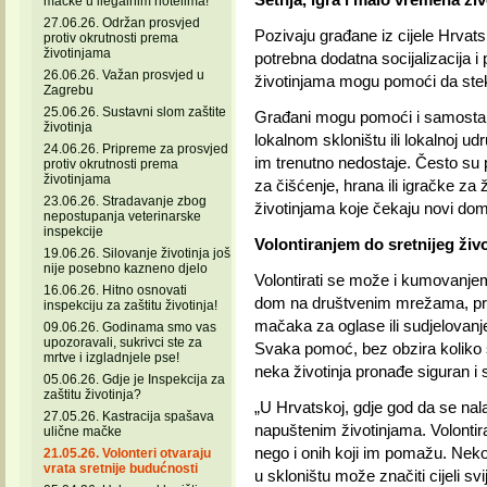
mačke u ilegalnim hotelima!
27.06.26. Održan prosvjed
Pozivaju građane iz cijele Hrvat
protiv okrutnosti prema
životinjama
potrebna dodatna socijalizacija i 
26.06.26. Važan prosvjed u
životinjama mogu pomoći da stek
Zagrebu
25.06.26. Sustavni slom zaštite
Građani mogu pomoći i samostaln
životinja
lokalnom skloništu ili lokalnoj udru
24.06.26. Pripreme za prosvjed
im trenutno nedostaje. Često su p
protiv okrutnosti prema
životinjama
za čišćenje, hrana ili igračke za
23.06.26. Stradavanje zbog
životinjama koje čekaju novi dom
nepostupanja veterinarske
inspekcije
Volontiranjem do sretnijeg živo
19.06.26. Silovanje životinja još
nije posebno kazneno djelo
Volontirati se može i kumovanjem
16.06.26. Hitno osnovati
dom na društvenim mrežama, prij
inspekciju za zaštitu životinja!
mačaka za oglase ili sudjelovanj
09.06.26. Godinama smo vas
upozoravali, sukrivci ste za
Svaka pomoć, bez obzira koliko 
mrtve i izgladnjele pse!
neka životinja pronađe siguran i
05.06.26. Gdje je Inspekcija za
zaštitu životinja?
„U Hrvatskoj, gdje god da se na
27.05.26. Kastracija spašava
napuštenim životinjama. Volontira
ulične mačke
nego i onih koji im pomažu. Nekom
21.05.26. Volonteri otvaraju
vrata sretnije budućnosti
u skloništu može značiti cijeli svije