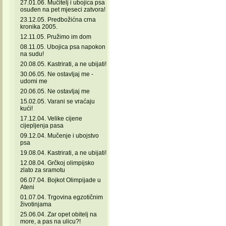
27.01.06. Mučitelj i ubojica psa
osuđen na pet mjeseci zatvora!
23.12.05. Predbožićna crna
kronika 2005.
12.11.05. Pružimo im dom
08.11.05. Ubojica psa napokon
na sudu!
20.08.05. Kastrirati, a ne ubijati!
30.06.05. Ne ostavljaj me -
udomi me
20.06.05. Ne ostavljaj me
15.02.05. Varani se vraćaju
kući!
17.12.04. Velike cijene
cijepljenja pasa
09.12.04. Mučenje i ubojstvo
psa
19.08.04. Kastrirati, a ne ubijati!
12.08.04. Grčkoj olimpijsko
zlato za sramotu
06.07.04. Bojkot Olimpijade u
Ateni
01.07.04. Trgovina egzotičnim
životinjama
25.06.04. Zar opet obitelj na
more, a pas na ulicu?!