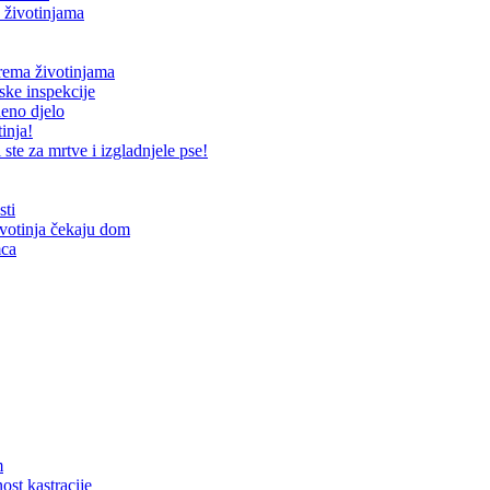
 životinjama
prema životinjama
ske inspekcije
neno djelo
inja!
te za mrtve i izgladnjele pse!
sti
ivotinja čekaju dom
mca
m
ost kastracije