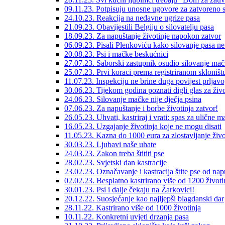
09.11.23. Potpisuju unosne ugovore za zatvoreno s
24.10.23. Reakcija na nedavne ugrize pasa
21.09.23. Obavijestili Belgiju o silovatelju pasa
18.09.23. Za napuštanje životinje napokon zatvor
06.09.23. Pisali Plenkoviću kako silovanje pasa ne 
20.08.23. Psi i mačke beskućnici
27.07.23. Saborski zastupnik osudio silovanje ma
25.07.23. Prvi koraci prema registriranom skloništ
11.07.23. Inspekciju ne brine duga povijest prljavo
30.06.23. Tijekom godina poznati digli glas za živo
24.06.23. Silovanje mačke nije dječja psina
07.06.23. Za napuštanje i borbe životinja zatvor!
26.05.23. Uhvati, kastriraj i vrati: spas za ulične 
16.05.23. Uzgajanje životinja koje ne mogu disati
11.05.23. Kazna do 1000 eura za zlostavljanje živo
30.03.23. Ljubavi naše uhate
24.03.23. Zakon treba štititi pse
28.02.23. Svjetski dan kastracije
23.02.23. Označavanje i kastracija štite pse od nap
02.02.23. Besplatno kastrirano više od 1200 životi
30.01.23. Psi i dalje čekaju na Žarkovici!
20.12.22. Suosjećanje kao najljepši blagdanski dar
28.11.22. Kastrirano više od 1000 životinja
10.11.22. Konkretni uvjeti drzanja pasa