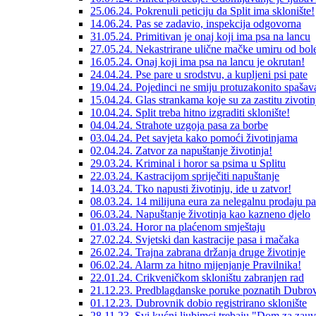
25.06.24. Pokrenuli peticiju da Split ima sklonište!
14.06.24. Pas se zadavio, inspekcija odgovorna
31.05.24. Primitivan je onaj koji ima psa na lancu
27.05.24. Nekastrirane ulične mačke umiru od bole
16.05.24. Onaj koji ima psa na lancu je okrutan!
24.04.24. Pse pare u srodstvu, a kupljeni psi pate
19.04.24. Pojedinci ne smiju protuzakonito spašava
15.04.24. Glas strankama koje su za zastitu zivotin
10.04.24. Split treba hitno izgraditi sklonište!
04.04.24. Strahote uzgoja pasa za borbe
03.04.24. Pet savjeta kako pomoći životinjama
02.04.24. Zatvor za napuštanje životinja!
29.03.24. Kriminal i horor sa psima u Splitu
22.03.24. Kastracijom spriječiti napuštanje
14.03.24. Tko napusti životinju, ide u zatvor!
08.03.24. 14 milijuna eura za nelegalnu prodaju p
06.03.24. Napuštanje životinja kao kazneno djelo
01.03.24. Horor na plaćenom smještaju
27.02.24. Svjetski dan kastracije pasa i mačaka
26.02.24. Trajna zabrana držanja druge životinje
06.02.24. Alarm za hitno mijenjanje Pravilnika!
22.01.24. Crikveničkom skloništu zabranjen rad
21.12.23. Predblagdanske poruke poznatih Dubrov
01.12.23. Dubrovnik dobio registrirano sklonište
28.11.23. Svi kućni ljubimci trebaju "Dom za zauv