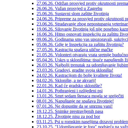
27.06.26. Održan prosvjed protiv okrutnosti prema
26.06.26. Važan prosvjed u Zagrebu
25.06.26. Sustavni slom zaštite životinja
24.06.26. Pripreme za prosvjed protiv okrutnosti 
23.06.26. Stradavanje zbog nepostupanja veterinar
19.06.26. Silovanje životinja još nije posebno kaz
16.06.26. Hitno osnovati inspekciju za zaštitu život
09.06.26. Godinama smo vas upozoravali, sukrivci s
05.06.26. Gdje je Inspekcija za zaštitu životinja?
27.05.26. Kastracija spašava ulične mačke
21.05.26. Volonteri otvaraju vrata sretnije budućno
05.04.26. Uskrs u skloništima: tisuće napuštenih ž
26.03.26. Najbolji trenutak za udomljavanje ljubi
23.03.26. Gradovi, gradite svoja skloništa!
24.02.26. Kastracijom do bolje kvalitete života!
04.02.26. Sklonište, a ne akvarij!
22.01.26. Kad će gradsko sklonište?
14.01.26. Pothranjeni i ozlijeđeni psi
13.01.26. Smrt sedam štenaca mogla se spriječiti
08.01.26. Napuštanje ne spašava životinje!
07.01.26. Ne dopustite da se smrznu vani!
19.12.25. Snimke prestravljenih pasa
18.12.25. Životinje nisu za pod bor
03.11.25. Psi u romskim naseljima drzavni proble
23.10.25. "Udomljavanje je fora" podsjeća na važn