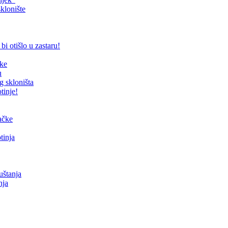
klonište
bi otišlo u zastaru!
čke
u
g skloništa
tinje!
mačke
tinja
uštanja
nja