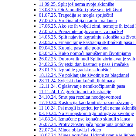
11.09.25. Split još nema svoje sklonište
13.08.25. Otežano dišu i guše se cijeli život
01.07.25. Tragedija se mogla spriječiti!
27.06.25. Vrućina ubija u autu i na lancu
17.06.25. Ako ste ih voljeli zimi, nemojte ih izdati l
27.05.25. Preuzmite odgovornost za mačke!
14.05.25. Split najavio izgradnju skloništa za život
23.04.25. Financiranje kastracija skrbničkih pasa 
09.04.25. Kupnja pasa nije potrebna
03.04.25. Kako pomoći napuštenim životinjama
26.02.25. Dubrovnik nudi Splitu zbrinjavanje svih
24.02.25. Svjetski dan kastracije pasa i mačaka
23.01.25. Izgradite gradsko sklonište!
18.12.24. Ne poklanjajte životinje za blagdane!
28.11.24. Svjetski dan kućnih ljubimaca
12.11.24. Oglašavanje nemikročipiranih pasa
11.11.24. I Zagreb financira kastracije
24.10.24. Smrt psa rezultat neodgovornosti
17.10.24. Kastracija kao kontrola razmnožavanja
11.10.24. Psi mogli izgorjeti jer Split nema skloništ
03.10.24. Na Europskom trgu udruge za životinje
14.08.24. Izmučene pse konačno skinuli s lanca
26.07.24. Protiv zlostavljača podignuta optužnica
22.07.24. Minea objavila i video
10.07.24. Minea poručuje: Udomljavanje je ljubav