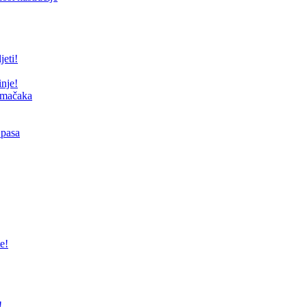
jeti!
inje!
i mačaka
 pasa
e!
!