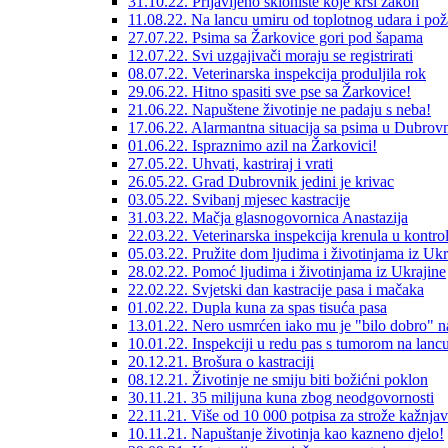
31.10.22. Prijavljeno sklonište koje krši zakon
11.08.22. Na lancu umiru od toplotnog udara i pož
27.07.22. Psima sa Žarkovice gori pod šapama
12.07.22. Svi uzgajivači moraju se registrirati
08.07.22. Veterinarska inspekcija produljila rok
29.06.22. Hitno spasiti sve pse sa Žarkovice!
21.06.22. Napuštene životinje ne padaju s neba!
17.06.22. Alarmantna situacija sa psima u Dubrov
01.06.22. Ispraznimo azil na Žarkovici!
27.05.22. Uhvati, kastriraj i vrati
26.05.22. Grad Dubrovnik jedini je krivac
03.05.22. Svibanj mjesec kastracije
31.03.22. Mačja glasnogovornica Anastazija
22.03.22. Veterinarska inspekcija krenula u kontro
05.03.22. Pružite dom ljudima i životinjama iz Ukr
28.02.22. Pomoć ljudima i životinjama iz Ukrajine
22.02.22. Svjetski dan kastracije pasa i mačaka
01.02.22. Dupla kuna za spas tisuća pasa
13.01.22. Nero usmrćen iako mu je "bilo dobro" n
10.01.22. Inspekciji u redu pas s tumorom na lanc
20.12.21. Brošura o kastraciji
08.12.21. Životinje ne smiju biti božićni poklon
30.11.21. 35 milijuna kuna zbog neodgovornosti
22.11.21. Više od 10 000 potpisa za strože kažnja
10.11.21. Napuštanje životinja kao kazneno djelo!