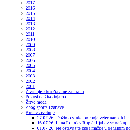
2017
2016
2015
2014
2013
2012
2011
2010
2009
2008
2007
2006
2005
2004
2003
2002
2001
Životinje iskorištavane za hranu
Pokusi na životinjama
Žrtve mode
Zbog sporta i zabave
Kućne životinje
27.07.26. Tražimo sankcioniranje veterinarskih in
16.07.26. Lana Lourdes Rupić: Ljubav se ne kupu
01.07.26. Ne ostavljajte pse i mačke u ilegalnim h