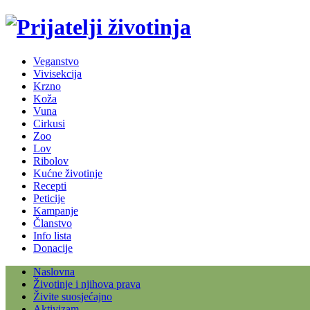
Veganstvo
Vivisekcija
Krzno
Koža
Vuna
Cirkusi
Zoo
Lov
Ribolov
Kućne životinje
Recepti
Peticije
Kampanje
Članstvo
Info lista
Donacije
Naslovna
Životinje i njihova prava
Živite suosjećajno
Aktivizam