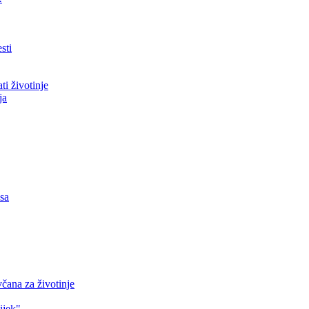
sti
ti životinje
ja
asa
čana za životinje
ijek"