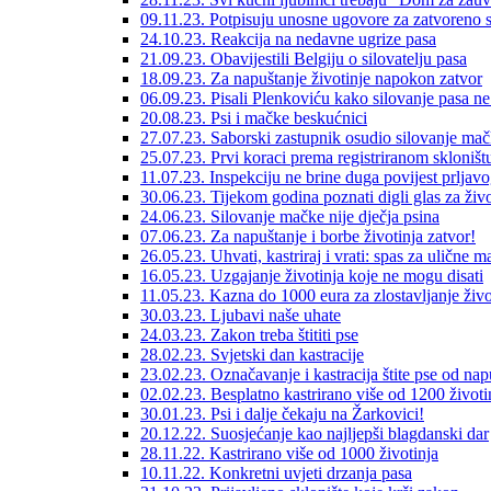
09.11.23. Potpisuju unosne ugovore za zatvoreno s
24.10.23. Reakcija na nedavne ugrize pasa
21.09.23. Obavijestili Belgiju o silovatelju pasa
18.09.23. Za napuštanje životinje napokon zatvor
06.09.23. Pisali Plenkoviću kako silovanje pasa ne 
20.08.23. Psi i mačke beskućnici
27.07.23. Saborski zastupnik osudio silovanje ma
25.07.23. Prvi koraci prema registriranom skloništ
11.07.23. Inspekciju ne brine duga povijest prljavo
30.06.23. Tijekom godina poznati digli glas za živo
24.06.23. Silovanje mačke nije dječja psina
07.06.23. Za napuštanje i borbe životinja zatvor!
26.05.23. Uhvati, kastriraj i vrati: spas za ulične 
16.05.23. Uzgajanje životinja koje ne mogu disati
11.05.23. Kazna do 1000 eura za zlostavljanje živo
30.03.23. Ljubavi naše uhate
24.03.23. Zakon treba štititi pse
28.02.23. Svjetski dan kastracije
23.02.23. Označavanje i kastracija štite pse od nap
02.02.23. Besplatno kastrirano više od 1200 životi
30.01.23. Psi i dalje čekaju na Žarkovici!
20.12.22. Suosjećanje kao najljepši blagdanski dar
28.11.22. Kastrirano više od 1000 životinja
10.11.22. Konkretni uvjeti drzanja pasa