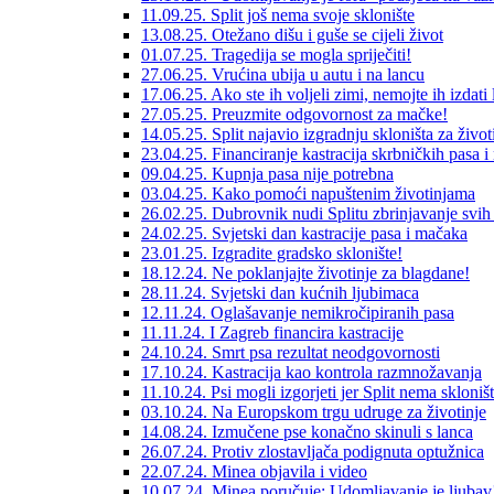
11.09.25. Split još nema svoje sklonište
13.08.25. Otežano dišu i guše se cijeli život
01.07.25. Tragedija se mogla spriječiti!
27.06.25. Vrućina ubija u autu i na lancu
17.06.25. Ako ste ih voljeli zimi, nemojte ih izdati l
27.05.25. Preuzmite odgovornost za mačke!
14.05.25. Split najavio izgradnju skloništa za život
23.04.25. Financiranje kastracija skrbničkih pasa 
09.04.25. Kupnja pasa nije potrebna
03.04.25. Kako pomoći napuštenim životinjama
26.02.25. Dubrovnik nudi Splitu zbrinjavanje svih
24.02.25. Svjetski dan kastracije pasa i mačaka
23.01.25. Izgradite gradsko sklonište!
18.12.24. Ne poklanjajte životinje za blagdane!
28.11.24. Svjetski dan kućnih ljubimaca
12.11.24. Oglašavanje nemikročipiranih pasa
11.11.24. I Zagreb financira kastracije
24.10.24. Smrt psa rezultat neodgovornosti
17.10.24. Kastracija kao kontrola razmnožavanja
11.10.24. Psi mogli izgorjeti jer Split nema skloništ
03.10.24. Na Europskom trgu udruge za životinje
14.08.24. Izmučene pse konačno skinuli s lanca
26.07.24. Protiv zlostavljača podignuta optužnica
22.07.24. Minea objavila i video
10.07.24. Minea poručuje: Udomljavanje je ljubav