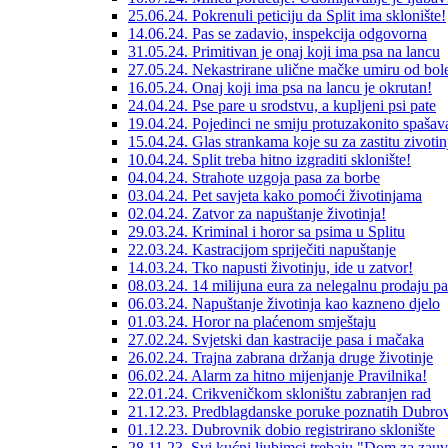
25.06.24. Pokrenuli peticiju da Split ima sklonište!
14.06.24. Pas se zadavio, inspekcija odgovorna
31.05.24. Primitivan je onaj koji ima psa na lancu
27.05.24. Nekastrirane ulične mačke umiru od bole
16.05.24. Onaj koji ima psa na lancu je okrutan!
24.04.24. Pse pare u srodstvu, a kupljeni psi pate
19.04.24. Pojedinci ne smiju protuzakonito spašava
15.04.24. Glas strankama koje su za zastitu zivotin
10.04.24. Split treba hitno izgraditi sklonište!
04.04.24. Strahote uzgoja pasa za borbe
03.04.24. Pet savjeta kako pomoći životinjama
02.04.24. Zatvor za napuštanje životinja!
29.03.24. Kriminal i horor sa psima u Splitu
22.03.24. Kastracijom spriječiti napuštanje
14.03.24. Tko napusti životinju, ide u zatvor!
08.03.24. 14 milijuna eura za nelegalnu prodaju p
06.03.24. Napuštanje životinja kao kazneno djelo
01.03.24. Horor na plaćenom smještaju
27.02.24. Svjetski dan kastracije pasa i mačaka
26.02.24. Trajna zabrana držanja druge životinje
06.02.24. Alarm za hitno mijenjanje Pravilnika!
22.01.24. Crikveničkom skloništu zabranjen rad
21.12.23. Predblagdanske poruke poznatih Dubrov
01.12.23. Dubrovnik dobio registrirano sklonište
28.11.23. Svi kućni ljubimci trebaju "Dom za zauv