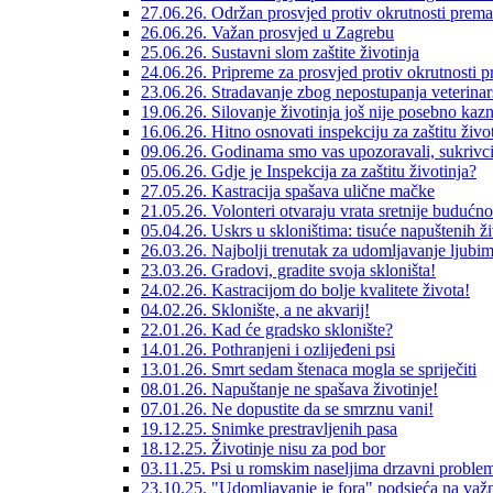
27.06.26. Održan prosvjed protiv okrutnosti prema
26.06.26. Važan prosvjed u Zagrebu
25.06.26. Sustavni slom zaštite životinja
24.06.26. Pripreme za prosvjed protiv okrutnosti 
23.06.26. Stradavanje zbog nepostupanja veterinar
19.06.26. Silovanje životinja još nije posebno kaz
16.06.26. Hitno osnovati inspekciju za zaštitu život
09.06.26. Godinama smo vas upozoravali, sukrivci s
05.06.26. Gdje je Inspekcija za zaštitu životinja?
27.05.26. Kastracija spašava ulične mačke
21.05.26. Volonteri otvaraju vrata sretnije budućno
05.04.26. Uskrs u skloništima: tisuće napuštenih ž
26.03.26. Najbolji trenutak za udomljavanje ljubi
23.03.26. Gradovi, gradite svoja skloništa!
24.02.26. Kastracijom do bolje kvalitete života!
04.02.26. Sklonište, a ne akvarij!
22.01.26. Kad će gradsko sklonište?
14.01.26. Pothranjeni i ozlijeđeni psi
13.01.26. Smrt sedam štenaca mogla se spriječiti
08.01.26. Napuštanje ne spašava životinje!
07.01.26. Ne dopustite da se smrznu vani!
19.12.25. Snimke prestravljenih pasa
18.12.25. Životinje nisu za pod bor
03.11.25. Psi u romskim naseljima drzavni proble
23.10.25. "Udomljavanje je fora" podsjeća na važn