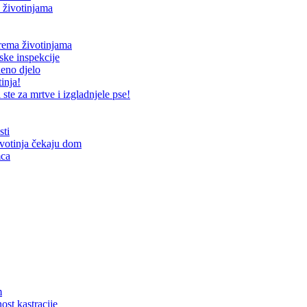
 životinjama
prema životinjama
ske inspekcije
neno djelo
inja!
te za mrtve i izgladnjele pse!
sti
ivotinja čekaju dom
mca
m
ost kastracije