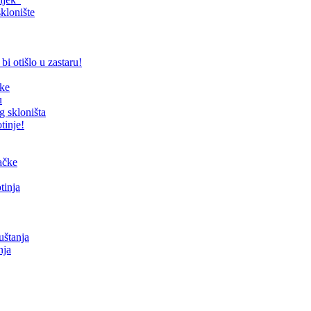
klonište
bi otišlo u zastaru!
čke
u
g skloništa
tinje!
mačke
tinja
uštanja
nja