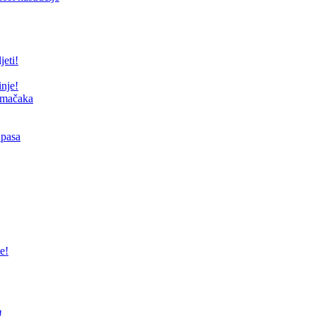
jeti!
inje!
i mačaka
 pasa
e!
!