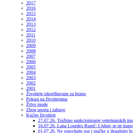
2017
2016
2015
2014
2013
2012
2011
2010
2009
2008
2007
2006
2005
2004
2003
2002
2001
Životinje iskorištavane za hranu
Pokusi na životinjama
Žrtve mode
Zbog sporta i zabave
Kućne životinje
27.07.26. Tražimo sankcioniranje veterinarskih in
16.07.26. Lana Lourdes Rupić: Ljubav se ne kupu
01.07.26. Ne ostavljajte pse i mačke u ilegalnim h