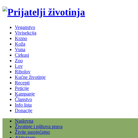
Veganstvo
Vivisekcija
Krzno
Koža
Vuna
Cirkusi
Zoo
Lov
Ribolov
Kućne životinje
Recepti
Peticije
Kampanje
Članstvo
Info lista
Donacije
Naslovna
Životinje i njihova prava
Živite suosjećajno
Aktivizam