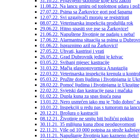
31.10.22. Prijavljeno sklonište koje krši zakon
11.08.22. Na lancu umiru od toplotnog udara i pož
27.07.22. Psima sa Žarkovice gori pod šapama
12.07.22. Svi uzgajivači moraju se registrirati
08.07.22. Veterinarska inspekcija produljila rok
29.06.22. Hitno spasiti sve pse sa Žarkovice!
21.06.22. Napuštene životinje ne padaju s neba!
17.06.22. Alarmantna situacija sa psima u Dubrov
01.06.22. Ispraznimo azil na Žarkovici!
27.05.22. Uhvati, kastriraj i vrati
26.05.22. Grad Dubrovnik jedini je krivac
03.05.22. Svibanj mjesec kastracije
31.03.22. Mačja glasnogovornica Anastazija
22.03.22. Veterinarska inspekcija krenula u kontro
05.03.22. Pružite dom ljudima i životinjama iz Ukr
28.02.22. Pomoć ljudima i životinjama iz Ukrajine
22.02.22. Svjetski dan kastracije pasa i mačaka
01.02.22. Dupla kuna za spas tisuća pasa
13.01.22. Nero usmrćen iako mu je "bilo dobro" n
10.01.22. Inspekciji u redu pas s tumorom na lanc
20.12.21. Brošura o kastraciji
08.12.21. Životinje ne smiju biti božićni poklon
30.11.21. 35 milijuna kuna zbog neodgovornosti
22.11.21. Više od 10 000 potpisa za strože kažnja
10.11.21. Napuštanje životinja kao kazneno djelo!