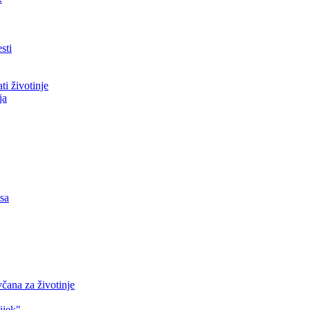
sti
ti životinje
ja
asa
čana za životinje
ijek"