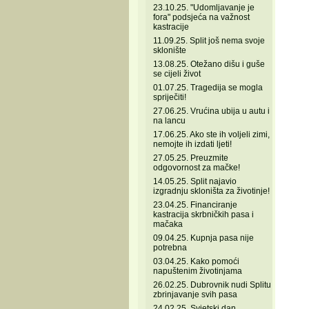
23.10.25. "Udomljavanje je
fora" podsjeća na važnost
kastracije
11.09.25. Split još nema svoje
sklonište
13.08.25. Otežano dišu i guše
se cijeli život
01.07.25. Tragedija se mogla
spriječiti!
27.06.25. Vrućina ubija u autu i
na lancu
17.06.25. Ako ste ih voljeli zimi,
nemojte ih izdati ljeti!
27.05.25. Preuzmite
odgovornost za mačke!
14.05.25. Split najavio
izgradnju skloništa za životinje!
23.04.25. Financiranje
kastracija skrbničkih pasa i
mačaka
09.04.25. Kupnja pasa nije
potrebna
03.04.25. Kako pomoći
napuštenim životinjama
26.02.25. Dubrovnik nudi Splitu
zbrinjavanje svih pasa
24.02.25. Svjetski dan