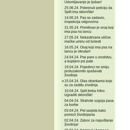
Udomljavanje je ljubav!
25.06.24. Pokrenuli peticiju da
Split ima sklonište!
14.06.24. Pas se zadavio,
inspekcija odgovorna
31.05.24. Primitivan je onaj koji
ima psa na lancu
27.05.24. Nekastrirane ulične
mačke umiru od bolesti
16.05.24. Onaj koji ima psa na
lancu je okrutan!
24.04.24. Pse pare u srodstvu,
a kupljeni psi pate
19.04.24. Pojedinci ne smiju
protuzakonito spašavati
životinje
15.04.24. Glas strankama koje
su za zastitu zivotinja
10.04.24. Split treba hitno
izgraditi sklonište!
04.04.24. Strahote uzgoja pasa
za borbe
03.04.24. Pet savjeta kako
pomoći životinjama
02.04.24. Zatvor za napuštanje
životinja!