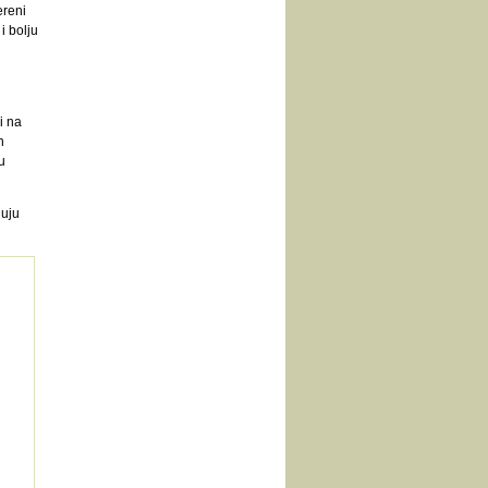
ereni
i bolju
i na
h
u
juju