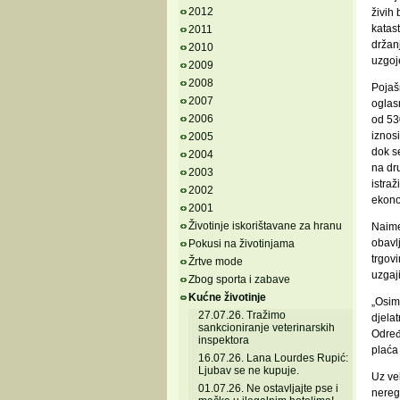
2012
živih 
katast
2011
držanj
2010
uzgoje
2009
2008
Pojaš
2007
oglasn
2006
od 530
iznos
2005
dok se
2004
na dr
2003
istraž
2002
ekonom
2001
Životinje iskorištavane za hranu
Naime,
obavlj
Pokusi na životinjama
trgovi
Žrtve mode
uzgaj
Zbog sporta i zabave
Kućne životinje
„Osim 
27.07.26. Tražimo
djelat
sankcioniranje veterinarskih
Određ
inspektora
plaća 
16.07.26. Lana Lourdes Rupić:
Ljubav se ne kupuje.
Uz vel
01.07.26. Ne ostavljajte pse i
nereg