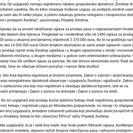
bića, čiji uzgajivači nemaju registriranu nikakvu gospodarsku djelatnost. Životinje d
rofalnim uvjetima, što im bitno smanjuje troškove uzgoja, ne podliježu kontroli uvje
a osim ako ih netko prijavi, a pritom ostvaruju golemu nelegalnu i neoporezivu dob
m i prodajom životinja”, upozoravaju Prijatelji životinja.
njavaju da su proveli istraživanje oglasa za prodaju pasa u najpopularnijem hrvat
iku tijekom dva mjeseca. Pregledali su i evidentirali više od 1400 oglasa za proda
0 pasa u ukupnoj procijenjenoj vrijednosti 2.370.000 eura, što bi na godišnjoj razi
ilo oko 14.000.000 eura! Ovom brojkom obuhvaćen je samo jedan oglasnik i samo p
 prodaja raznih vrsta životinja oglašava i u drugim oglasnicima u zemlji i inozemst
uštvenim mrežama, u drugim medijima i u gotovo svim veterinarskim ordinacijama.
ivanje nisu bili uvršteni oglasi za parenje, što isto donosi ekonomsku korist. Radi se
iji, čime se oštećuje državni proračun i nanosi šteta društvu!
 bilo koja trgovina regulirana je brojnim propisima. Zakon o zabrani i sprječavanj
anja neregistrirane djelatnosti obavezuje i uzgajivače životinja i oglašivače. Zakon
ni sankcionira one koji nisu registrirani a obavljaju djelatnost trgovine, dok se na
ivače primjenjuju i Zakon o porezu na dohodak i Zakon o porezu na dobit.
što svi uzgajivači koji prodaju kućne ljubimce trebaju imati registriranu gospodars
nost, trebaju i registrirati uzgoj pri Ministarstvu poljoprivrede, no mnogi i to izbjegav
en broj uzgajivača, temeljem ostvarenih prihoda koji premašuju deset prosječnih b
u Hrvatskoj, trebali bi biti i obveznici PDV-a!” ističu Prijatelji životinja.
ike uzgajivače, tu je i velik broj malih, koji često putem šifriranih oglasa, korištenje
istriranih mobitela, objavom lažnih brojeva mikročipova pasa i njihovom predajom