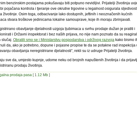
im benzinskim postajama pokušavaju biti potpuno nevidljivi. Prijatelji životinja uvj
bi pojačana kontrola i tjeranje ove okrutne trgovine u legalnost osigurala sljedivost 
a životinje. Osim toga, odbacivanje lako dostupnih, jeftinih i neoznačenih kućnih
maca stvara troškove jedinicama lokalne samouprave, koje ih moraju zbrinjavati.
istrirano obavljanje djelatnosti uzgoja ljubimaca u svrhu prodaje dužan je pratiti i
onirati i Državni inspektorat i bez naših prijava, no nije nam poznato da su reagiral
 slučaj.
Obratili smo se i Ministarstvu gospodarstva i održivog razvoja
kako bismo i
nuli da, ako je potrebno, dopune i pojasne propise te da se potakne rad inspekcija 
vanju obavljanja neregistrirane djelatnosti”, rekli su iz udruge Prijatelji životinja.
ju sve da, umjesto kupnje, udome neku od brojnih napuštenih životinja i da prijavl
striranu prodaju životinja.