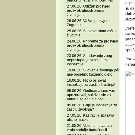
mačke u ilegalnim hotelima!
usputn
27.06.26. Održan prosvjed
su da 
protiv okrutnosti prema
skrb z
životinjama
ljubi
26.06.26. Važan prosvjed u
Zagrebu
„Nereg
25.06.26. Sustavni slom zaštite
sankci
životinja
ijedan
24.06.26. Pripreme za prosvjed
potak
protiv okrutnosti prema
životinjama
spreča
23.06.26. Stradavanje zbog
Poziva
nepostupanja veterinarske
inspekcije
neregi
19.06.26. Silovanje životinja još
nije posebno kazneno djelo
16.06.26. Hitno osnovati
inspekciju za zaštitu životinja!
09.06.26. Godinama smo vas
upozoravali, sukrivci ste za
mrtve i izgladnjele pse!
05.06.26. Gdje je Inspekcija za
zaštitu životinja?
27.05.26. Kastracija spašava
ulične mačke
21.05.26. Volonteri otvaraju
vrata sretnije budućnosti