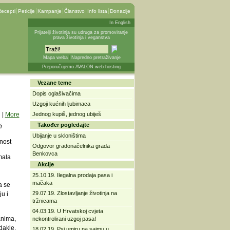
ecepti
Peticije
Kampanje
Članstvo
Info lista
Donacije
In English
Prijatelji životinja su udruga za promoviranje
prava životinja i veganstva
Mapa weba
Napredno pretraživanje
Preporučujemo AVALON web hosting
Vezane teme
Dopis oglašivačima
Uzgoji kućnih ljubimaca
|
More
Jednog kupiš, jednog ubiješ
Također pogledajte
i
Ubijanje u skloništima
tnost
Odgovor gradonačelnika grada
Benkovca
mala
Akcije
25.10.19. Ilegalna prodaja pasa i
mačaka
a se
29.07.19. Zlostavljanje životinja na
u i
tržnicama
04.03.19. U Hrvatskoj cvjeta
anima,
nekontrolirani uzgoj pasa!
dakle,
18.02.19. Psi umiru na sajmu u