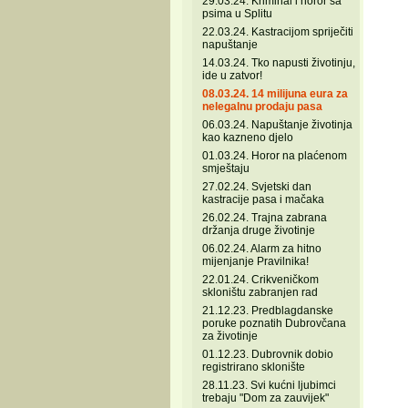
29.03.24. Kriminal i horor sa
psima u Splitu
22.03.24. Kastracijom spriječiti
napuštanje
14.03.24. Tko napusti životinju,
ide u zatvor!
08.03.24. 14 milijuna eura za
nelegalnu prodaju pasa
06.03.24. Napuštanje životinja
kao kazneno djelo
01.03.24. Horor na plaćenom
smještaju
27.02.24. Svjetski dan
kastracije pasa i mačaka
26.02.24. Trajna zabrana
držanja druge životinje
06.02.24. Alarm za hitno
mijenjanje Pravilnika!
22.01.24. Crikveničkom
skloništu zabranjen rad
21.12.23. Predblagdanske
poruke poznatih Dubrovčana
za životinje
01.12.23. Dubrovnik dobio
registrirano sklonište
28.11.23. Svi kućni ljubimci
trebaju "Dom za zauvijek"