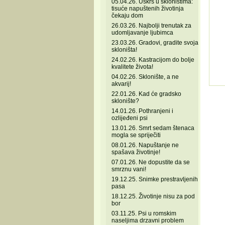
05.04.26. Uskrs u skloništima:
tisuće napuštenih životinja
čekaju dom
26.03.26. Najbolji trenutak za
udomljavanje ljubimca
23.03.26. Gradovi, gradite svoja
skloništa!
24.02.26. Kastracijom do bolje
kvalitete života!
04.02.26. Sklonište, a ne
akvarij!
22.01.26. Kad će gradsko
sklonište?
14.01.26. Pothranjeni i
ozlijeđeni psi
13.01.26. Smrt sedam štenaca
mogla se spriječiti
08.01.26. Napuštanje ne
spašava životinje!
07.01.26. Ne dopustite da se
smrznu vani!
19.12.25. Snimke prestravljenih
pasa
18.12.25. Životinje nisu za pod
bor
03.11.25. Psi u romskim
naseljima drzavni problem