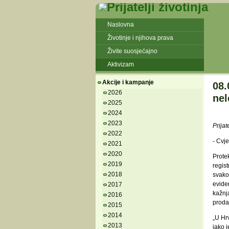
Naslovna
Životinje i njihova prava
Živite suosjećajno
Aktivizam
Akcije i kampanje
08.
2026
nel
2025
2024
2023
Prijat
2022
- Cvje
2021
2020
Protek
2019
regist
2018
svako
evide
2017
kažnja
2016
prodaj
2015
2014
„U Hrv
2013
iako 