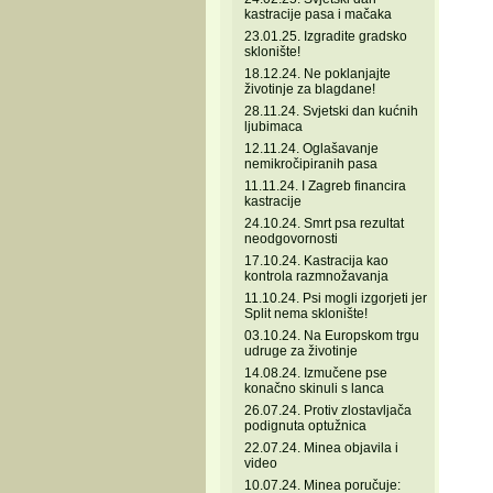
kastracije pasa i mačaka
23.01.25. Izgradite gradsko
sklonište!
18.12.24. Ne poklanjajte
životinje za blagdane!
28.11.24. Svjetski dan kućnih
ljubimaca
12.11.24. Oglašavanje
nemikročipiranih pasa
11.11.24. I Zagreb financira
kastracije
24.10.24. Smrt psa rezultat
neodgovornosti
17.10.24. Kastracija kao
kontrola razmnožavanja
11.10.24. Psi mogli izgorjeti jer
Split nema sklonište!
03.10.24. Na Europskom trgu
udruge za životinje
14.08.24. Izmučene pse
konačno skinuli s lanca
26.07.24. Protiv zlostavljača
podignuta optužnica
22.07.24. Minea objavila i
video
10.07.24. Minea poručuje: