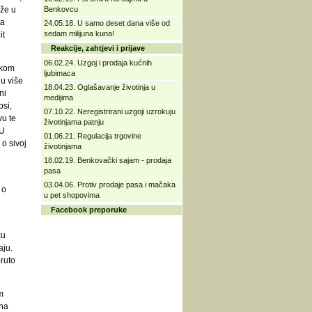
rže u
Benkovcu
ta
24.05.18. U samo deset dana više od
sedam milijuna kuna!
it
Reakcije, zahtjevi i prijave
06.02.24. Uzgoj i prodaja kućnih
skom
ljubimaca
ju više
18.04.23. Oglašavanje životinja u
ni
medijima
si,
07.10.22. Neregistrirani uzgoji uzrokuju
vu te
životinjama patnju
 U
01.06.21. Regulacija trgovine
 o sivoj
životinjama
18.02.19. Benkovački sajam - prodaja
pasa
u
03.04.06. Protiv prodaje pasa i mačaka
 o
u pet shopovima
Facebook preporuke
ku
aju.
ruto
m
 na