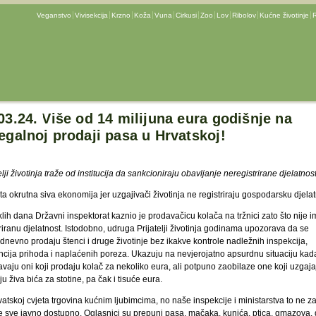
Veganstvo
Vivisekcija
Krzno
Koža
Vuna
Cirkusi
Zoo
Lov
Ribolov
Kućne životinje
R
03.24. Više od 14 milijuna eura godišnje na
egalnoj prodaji pasa u Hrvatskoj!
elji životinja traže od institucija da sankcioniraju obavljanje neregistrirane djelatnost
ta okrutna siva ekonomija jer uzgajivači životinja ne registriraju gospodarsku djela
lih dana Državni inspektorat kaznio je prodavačicu kolača na tržnici zato što nije i
riranu djelatnost. Istodobno, udruga Prijatelji životinja godinama upozorava da se
dnevno prodaju štenci i druge životinje bez ikakve kontrole nadležnih inspekcija,
ncija prihoda i naplaćenih poreza. Ukazuju na nevjerojatno apsurdnu situaciju kad
vaju oni koji prodaju kolač za nekoliko eura, ali potpuno zaobilaze one koji uzgajaj
u živa bića za stotine, pa čak i tisuće eura.
atskoj cvjeta trgovina kućnim ljubimcima, no naše inspekcije i ministarstva to ne z
je sve javno dostupno. Oglasnici su prepuni pasa, mačaka, kunića, ptica, gmazova, 