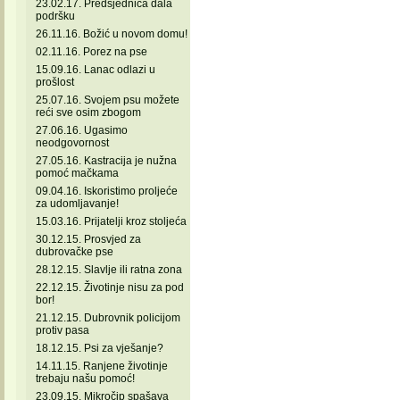
23.02.17. Predsjednica dala
podršku
26.11.16. Božić u novom domu!
02.11.16. Porez na pse
15.09.16. Lanac odlazi u
prošlost
25.07.16. Svojem psu možete
reći sve osim zbogom
27.06.16. Ugasimo
neodgovornost
27.05.16. Kastracija je nužna
pomoć mačkama
09.04.16. Iskoristimo proljeće
za udomljavanje!
15.03.16. Prijatelji kroz stoljeća
30.12.15. Prosvjed za
dubrovačke pse
28.12.15. Slavlje ili ratna zona
22.12.15. Životinje nisu za pod
bor!
21.12.15. Dubrovnik policijom
protiv pasa
18.12.15. Psi za vješanje?
14.11.15. Ranjene životinje
trebaju našu pomoć!
23.09.15. Mikročip spašava