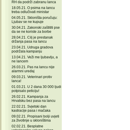
RH da podrži zabranu lanca
18.05.21. O psima na lancu
treba odlučivati ministar
04.05.21. Skloništa poručuju:
Ljubav se ne kupuje
30.04.21. Zakonski zaštititi pse
da se ne koriste za borbe
28.04.21. Cilj je prestanak
držanja pasa na lancu
23.04.21. Udruga gradova
podržala kampanju
13.04.21. Veži me ljubavlju, a
ne lancem
26.03.21. Pas na lancu nije
alarmni uređaj
09.03.21. Veterinari protiv
lanca!
01.03.21. U 2 dana 30 000 ljudi
potpisalo peticiju!
26.02.21. Kampanja za
Hrvatsku bez pasa na lancu
22.02.21. Svjetski dan
kastracije pasa i mačaka
09.02.21. Propisani bolji uvjeti
za životinje u skloništima
02.02.21. Besplatne