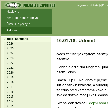
Veganstvo
Vivisekcija
Krzn
Naslovna
Životinje i njihova prava
Živite suosjećajno
Aktivizam
Akcije i kampanje
16.01.18. Udomi!
2026
2025
2024
Nova kampanja Prijatelja životin
2023
životinje
2022
- Video s obrnutim ulogama i ju
2021
psom Lolom
2020
2019
Braća Filip i Luka Vidović plijen
2018
iluzionističkih kvaliteta, a surađu
2017
zajedno pred kamerama kako bi ud
2016
sve da dožive magiju koju donos
2015
2014
Simpatičan dvojac
u dojmljivom 
2013