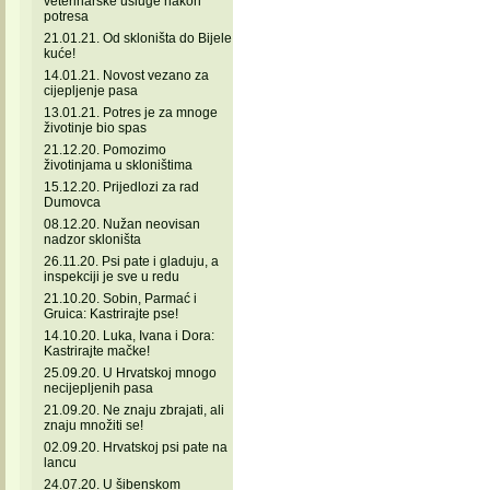
veterinarske usluge nakon
potresa
21.01.21. Od skloništa do Bijele
kuće!
14.01.21. Novost vezano za
cijepljenje pasa
13.01.21. Potres je za mnoge
životinje bio spas
21.12.20. Pomozimo
životinjama u skloništima
15.12.20. Prijedlozi za rad
Dumovca
08.12.20. Nužan neovisan
nadzor skloništa
26.11.20. Psi pate i gladuju, a
inspekciji je sve u redu
21.10.20. Sobin, Parmać i
Gruica: Kastrirajte pse!
14.10.20. Luka, Ivana i Dora:
Kastrirajte mačke!
25.09.20. U Hrvatskoj mnogo
necijepljenih pasa
21.09.20. Ne znaju zbrajati, ali
znaju množiti se!
02.09.20. Hrvatskoj psi pate na
lancu
24.07.20. U šibenskom