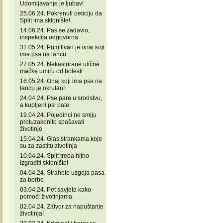
Udomljavanje je ljubav!
25.06.24. Pokrenuli peticiju da
Split ima sklonište!
14.06.24. Pas se zadavio,
inspekcija odgovorna
31.05.24. Primitivan je onaj koji
ima psa na lancu
27.05.24. Nekastrirane ulične
mačke umiru od bolesti
16.05.24. Onaj koji ima psa na
lancu je okrutan!
24.04.24. Pse pare u srodstvu,
a kupljeni psi pate
19.04.24. Pojedinci ne smiju
protuzakonito spašavati
životinje
15.04.24. Glas strankama koje
su za zastitu zivotinja
10.04.24. Split treba hitno
izgraditi sklonište!
04.04.24. Strahote uzgoja pasa
za borbe
03.04.24. Pet savjeta kako
pomoći životinjama
02.04.24. Zatvor za napuštanje
životinja!