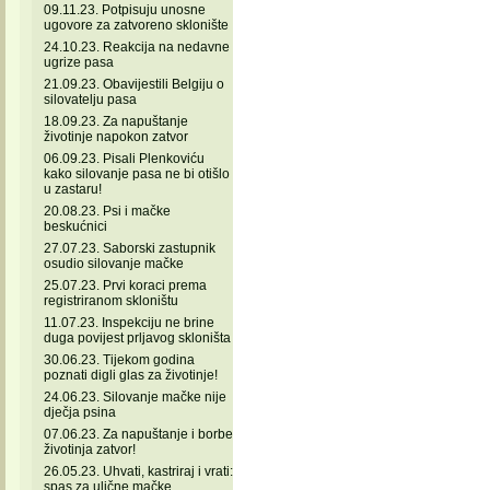
09.11.23. Potpisuju unosne
ugovore za zatvoreno sklonište
24.10.23. Reakcija na nedavne
ugrize pasa
21.09.23. Obavijestili Belgiju o
silovatelju pasa
18.09.23. Za napuštanje
životinje napokon zatvor
06.09.23. Pisali Plenkoviću
kako silovanje pasa ne bi otišlo
u zastaru!
20.08.23. Psi i mačke
beskućnici
27.07.23. Saborski zastupnik
osudio silovanje mačke
25.07.23. Prvi koraci prema
registriranom skloništu
11.07.23. Inspekciju ne brine
duga povijest prljavog skloništa
30.06.23. Tijekom godina
poznati digli glas za životinje!
24.06.23. Silovanje mačke nije
dječja psina
07.06.23. Za napuštanje i borbe
životinja zatvor!
26.05.23. Uhvati, kastriraj i vrati:
spas za ulične mačke