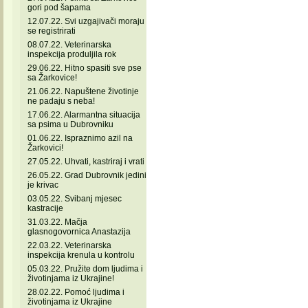
gori pod šapama
12.07.22. Svi uzgajivači moraju
se registrirati
08.07.22. Veterinarska
inspekcija produljila rok
29.06.22. Hitno spasiti sve pse
sa Žarkovice!
21.06.22. Napuštene životinje
ne padaju s neba!
17.06.22. Alarmantna situacija
sa psima u Dubrovniku
01.06.22. Ispraznimo azil na
Žarkovici!
27.05.22. Uhvati, kastriraj i vrati
26.05.22. Grad Dubrovnik jedini
je krivac
03.05.22. Svibanj mjesec
kastracije
31.03.22. Mačja
glasnogovornica Anastazija
22.03.22. Veterinarska
inspekcija krenula u kontrolu
05.03.22. Pružite dom ljudima i
životinjama iz Ukrajine!
28.02.22. Pomoć ljudima i
životinjama iz Ukrajine