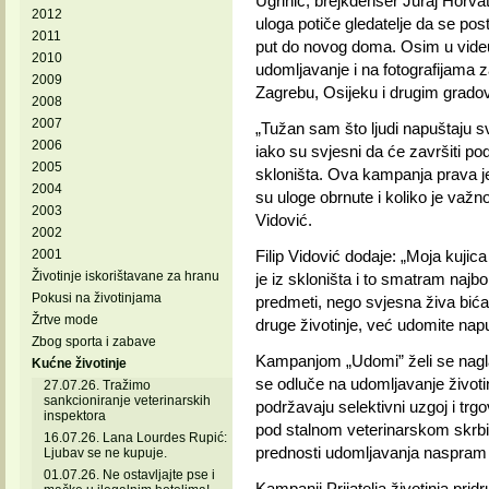
Ugrinić, brejkdenser Juraj Horvat 
2012
uloga potiče gledatelje da se pos
2011
put do novog doma. Osim u videu,
2010
udomljavanje i na fotografijama za
2009
Zagrebu, Osijeku i drugim grado
2008
2007
„Tužan sam što ljudi napuštaju sv
2006
iako su svjesni da će završiti po
2005
skloništa. Ova kampanja prava je 
2004
su uloge obrnute i koliko je važ
2003
Vidović.
2002
2001
Filip Vidović dodaje: „Moja kuji
Životinje iskorištavane za hranu
je iz skloništa i to smatram najb
Pokusi na životinjama
predmeti, nego svjesna živa bića i
Žrtve mode
druge životinje, već udomite napu
Zbog sporta i zabave
Kampanjom „Udomi” želi se naglas
Kućne životinje
se odluče na udomljavanje životi
27.07.26. Tražimo
sankcioniranje veterinarskih
podržavaju selektivni uzgoj i trg
inspektora
pod stalnom veterinarskom skrbi, 
16.07.26. Lana Lourdes Rupić:
prednosti udomljavanja naspram
Ljubav se ne kupuje.
01.07.26. Ne ostavljajte pse i
Kampanji Prijatelja životinja prid