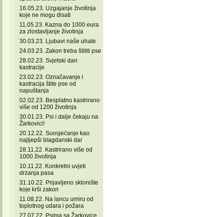
16.05.23. Uzgajanje životinja
koje ne mogu disati
11.05.23. Kazna do 1000 eura
za zlostavljanje životinja
30.03.23. Ljubavi naše uhate
24.03.23. Zakon treba štititi pse
28.02.23. Svjetski dan
kastracije
23.02.23. Označavanje i
kastracija štite pse od
napuštanja
02.02.23. Besplatno kastrirano
više od 1200 životinja
30.01.23. Psi i dalje čekaju na
Žarkovici!
20.12.22. Suosjećanje kao
najljepši blagdanski dar
28.11.22. Kastrirano više od
1000 životinja
10.11.22. Konkretni uvjeti
drzanja pasa
31.10.22. Prijavljeno sklonište
koje krši zakon
11.08.22. Na lancu umiru od
toplotnog udara i požara
27.07.22. Psima sa Žarkovice