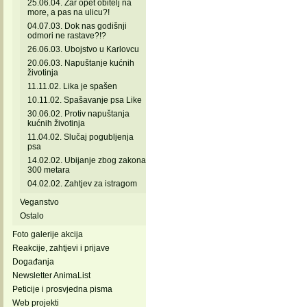
25.06.04. Zar opet obitelj na
more, a pas na ulicu?!
04.07.03. Dok nas godišnji
odmori ne rastave?!?
26.06.03. Ubojstvo u Karlovcu
20.06.03. Napuštanje kućnih
životinja
11.11.02. Lika je spašen
10.11.02. Spašavanje psa Like
30.06.02. Protiv napuštanja
kućnih životinja
11.04.02. Slučaj pogubljenja
psa
14.02.02. Ubijanje zbog zakona
300 metara
04.02.02. Zahtjev za istragom
Veganstvo
Ostalo
Foto galerije akcija
Reakcije, zahtjevi i prijave
Događanja
Newsletter AnimaList
Peticije i prosvjedna pisma
Web projekti