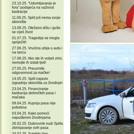
23.10.25. "Udomljavanje je
fora" podsjeća na važnost
kastracije
11.09.25. Split još nema svoje
sklonište
13.08.25. Otežano dišu i guše
se cijeli život
01.07.25. Tragedija se mogla
spriječiti!
27.06.25. Vrućina ubija u autu i
na lancu
17.06.25. Ako ste ih voljeli zimi,
nemojte ih izdati ljeti!
27.05.25. Preuzmite
odgovornost za mačke!
14.05.25. Split najavio
izgradnju skloništa za životinje!
23.04.25. Financiranje
kastracija skrbničkih pasa i
mačaka
09.04.25. Kupnja pasa nije
potrebna
03.04.25. Kako pomoći
napuštenim životinjama
26.02.25. Dubrovnik nudi Splitu
zbrinjavanje svih pasa
24.02.25. Svjetski dan