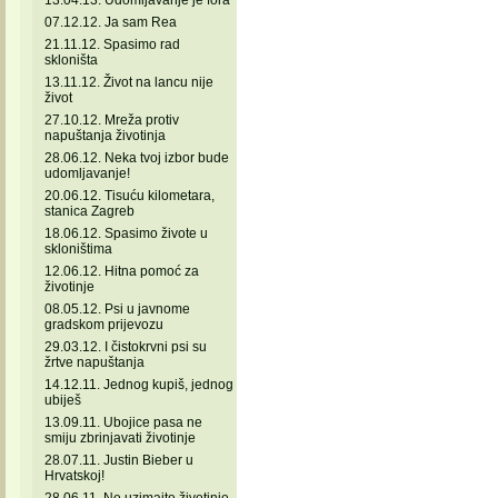
13.04.13. Udomljavanje je fora
07.12.12. Ja sam Rea
21.11.12. Spasimo rad
skloništa
13.11.12. Život na lancu nije
život
27.10.12. Mreža protiv
napuštanja životinja
28.06.12. Neka tvoj izbor bude
udomljavanje!
20.06.12. Tisuću kilometara,
stanica Zagreb
18.06.12. Spasimo živote u
skloništima
12.06.12. Hitna pomoć za
životinje
08.05.12. Psi u javnome
gradskom prijevozu
29.03.12. I čistokrvni psi su
žrtve napuštanja
14.12.11. Jednog kupiš, jednog
ubiješ
13.09.11. Ubojice pasa ne
smiju zbrinjavati životinje
28.07.11. Justin Bieber u
Hrvatskoj!