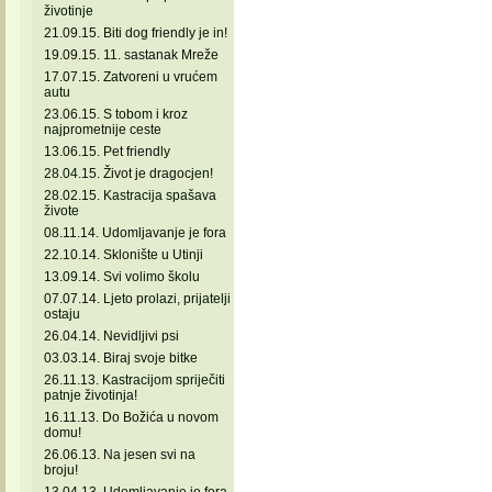
životinje
21.09.15. Biti dog friendly je in!
19.09.15. 11. sastanak Mreže
17.07.15. Zatvoreni u vrućem
autu
23.06.15. S tobom i kroz
najprometnije ceste
13.06.15. Pet friendly
28.04.15. Život je dragocjen!
28.02.15. Kastracija spašava
živote
08.11.14. Udomljavanje je fora
22.10.14. Sklonište u Utinji
13.09.14. Svi volimo školu
07.07.14. Ljeto prolazi, prijatelji
ostaju
26.04.14. Nevidljivi psi
03.03.14. Biraj svoje bitke
26.11.13. Kastracijom spriječiti
patnje životinja!
16.11.13. Do Božića u novom
domu!
26.06.13. Na jesen svi na
broju!