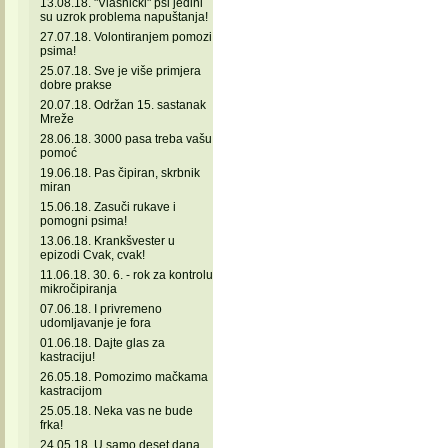
13.08.18. "Vlasnički" psi jedini
su uzrok problema napuštanja!
27.07.18. Volontiranjem pomozi
psima!
25.07.18. Sve je više primjera
dobre prakse
20.07.18. Održan 15. sastanak
Mreže
28.06.18. 3000 pasa treba vašu
pomoć
19.06.18. Pas čipiran, skrbnik
miran
15.06.18. Zasuči rukave i
pomogni psima!
13.06.18. Krankšvester u
epizodi Cvak, cvak!
11.06.18. 30. 6. - rok za kontrolu
mikročipiranja
07.06.18. I privremeno
udomljavanje je fora
01.06.18. Dajte glas za
kastraciju!
26.05.18. Pomozimo mačkama
kastracijom
25.05.18. Neka vas ne bude
frka!
24.05.18. U samo deset dana