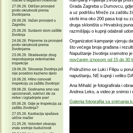
mačke u ilegalnim hotelima!
Grada Zagreba u Dumovcu, gdje j
27.06.26. Održan prosvjed
protiv okrutnosti prema
a uz podršku Mreže za zaštitu ži
životinjama
skrbi ima oko 200 pasa koji su zavr
26.06.26. Važan prosvjed u
druga skloništa u Hrvatskoj puna
Zagrebu
25.06.26. Sustavni slom zaštite
razmišljaju o kupnji odabrali udom
životinja
Organizatori kampanje vjeruju da
24.06.26. Pripreme za prosvjed
protiv okrutnosti prema
što većega broja građana i rezulti
životinjama
Napuštanje životinja sramotno je 
23.06.26. Stradavanje zbog
nepostupanja veterinarske
novčanim iznosom od 15 do 30 t
inspekcije
Pridružimo se Luki i Filipu u p
19.06.26. Silovanje životinja još
nije posebno kazneno djelo
napuštanju, NE kupnji i veliko DA
16.06.26. Hitno osnovati
inspekciju za zaštitu životinja!
Ana Mihalić je fotografirala i obra
09.06.26. Godinama smo vas
Andrea Leko, a video je snimio i
upozoravali, sukrivci ste za
mrtve i izgladnjele pse!
Galerija fotografija sa snimanja
05.06.26. Gdje je Inspekcija za
zaštitu životinja?
27.05.26. Kastracija spašava
ulične mačke
21.05.26. Volonteri otvaraju
vrata sretnije budućnosti