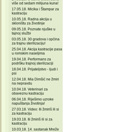
više od sedam milijuna kuna!
17.05.18. Micika i Štampar za
kastraciju
10.05.18. Radna akcija u
skloništu za životinje
09.05.18. Poznate njuške u
tajnoj službi
03.05.18. 30 gradova i općina
za trajnu sterilizaciju!
25.04.18. Akcija kastracije pasa
u romskim naseljima
19.04.18. Performans za
podršku trajnoj sterilizaciji
18.04.18. Prijateljstvo - ljudi i
psi
12.04.18. Mia Dimšić ne žmiri
na nepravdu
10.04.18. Veterinari za
obaveznu kastraciju
06.04.18. Riješimo uzroke
napuštanja životinja!
27.03.18. Video: Ili žmiriš ili si
za kastraciju
19.03.18. Ili žmiriš ili si za
kastraciju
10.03.18. 14. sastanak Mreže