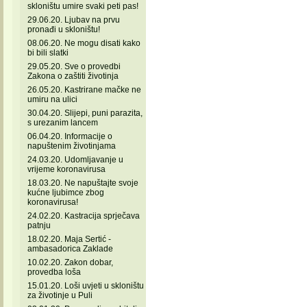
skloništu umire svaki peti pas!
29.06.20. Ljubav na prvu
pronađi u skloništu!
08.06.20. Ne mogu disati kako
bi bili slatki
29.05.20. Sve o provedbi
Zakona o zaštiti životinja
26.05.20. Kastrirane mačke ne
umiru na ulici
30.04.20. Slijepi, puni parazita,
s urezanim lancem
06.04.20. Informacije o
napuštenim životinjama
24.03.20. Udomljavanje u
vrijeme koronavirusa
18.03.20. Ne napuštajte svoje
kućne ljubimce zbog
koronavirusa!
24.02.20. Kastracija sprječava
patnju
18.02.20. Maja Sertić -
ambasadorica Zaklade
10.02.20. Zakon dobar,
provedba loša
15.01.20. Loši uvjeti u skloništu
za životinje u Puli