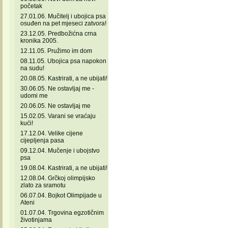
početak
27.01.06. Mučitelj i ubojica psa
osuđen na pet mjeseci zatvora!
23.12.05. Predbožićna crna
kronika 2005.
12.11.05. Pružimo im dom
08.11.05. Ubojica psa napokon
na sudu!
20.08.05. Kastrirati, a ne ubijati!
30.06.05. Ne ostavljaj me -
udomi me
20.06.05. Ne ostavljaj me
15.02.05. Varani se vraćaju
kući!
17.12.04. Velike cijene
cijepljenja pasa
09.12.04. Mučenje i ubojstvo
psa
19.08.04. Kastrirati, a ne ubijati!
12.08.04. Grčkoj olimpijsko
zlato za sramotu
06.07.04. Bojkot Olimpijade u
Ateni
01.07.04. Trgovina egzotičnim
životinjama