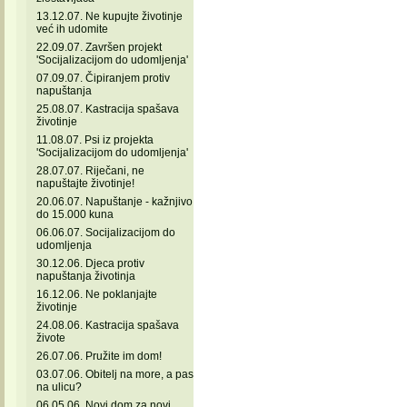
13.12.07. Ne kupujte životinje
već ih udomite
22.09.07. Završen projekt
'Socijalizacijom do udomljenja'
07.09.07. Čipiranjem protiv
napuštanja
25.08.07. Kastracija spašava
životinje
11.08.07. Psi iz projekta
'Socijalizacijom do udomljenja'
28.07.07. Riječani, ne
napuštajte životinje!
20.06.07. Napuštanje - kažnjivo
do 15.000 kuna
06.06.07. Socijalizacijom do
udomljenja
30.12.06. Djeca protiv
napuštanja životinja
16.12.06. Ne poklanjajte
životinje
24.08.06. Kastracija spašava
živote
26.07.06. Pružite im dom!
03.07.06. Obitelj na more, a pas
na ulicu?
06.05.06. Novi dom za novi