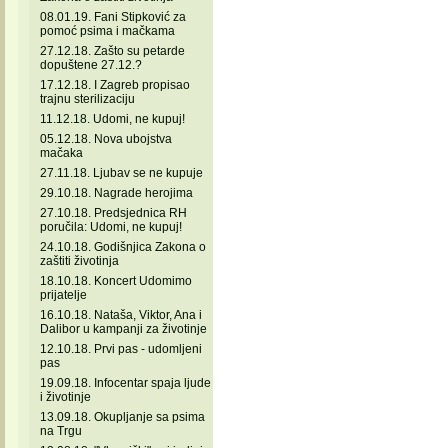
08.01.19. Fani Stipković za
pomoć psima i mačkama
27.12.18. Zašto su petarde
dopuštene 27.12.?
17.12.18. I Zagreb propisao
trajnu sterilizaciju
11.12.18. Udomi, ne kupuj!
05.12.18. Nova ubojstva
mačaka
27.11.18. Ljubav se ne kupuje
29.10.18. Nagrade herojima
27.10.18. Predsjednica RH
poručila: Udomi, ne kupuj!
24.10.18. Godišnjica Zakona o
zaštiti životinja
18.10.18. Koncert Udomimo
prijatelje
16.10.18. Nataša, Viktor, Ana i
Dalibor u kampanji za životinje
12.10.18. Prvi pas - udomljeni
pas
19.09.18. Infocentar spaja ljude
i životinje
13.09.18. Okupljanje sa psima
na Trgu