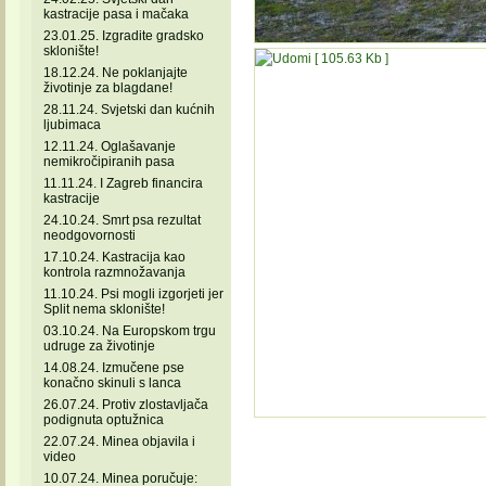
kastracije pasa i mačaka
23.01.25. Izgradite gradsko
sklonište!
18.12.24. Ne poklanjajte
životinje za blagdane!
28.11.24. Svjetski dan kućnih
ljubimaca
12.11.24. Oglašavanje
nemikročipiranih pasa
11.11.24. I Zagreb financira
kastracije
24.10.24. Smrt psa rezultat
neodgovornosti
17.10.24. Kastracija kao
kontrola razmnožavanja
11.10.24. Psi mogli izgorjeti jer
Split nema sklonište!
03.10.24. Na Europskom trgu
udruge za životinje
14.08.24. Izmučene pse
konačno skinuli s lanca
26.07.24. Protiv zlostavljača
podignuta optužnica
22.07.24. Minea objavila i
video
10.07.24. Minea poručuje: