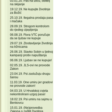
03.01.20. Pas na ulicu, obitelj
na skijanje
19.12.19. Ne kupujte životinje
za Božić
25.10.19. Ilegalna prodaja pasa
i mačaka
28.09.19. Strogom kontrolom
do rjeđeg cijepljenja
06.08.19. Flora VTC poručuje
da se ljubav ne kupuje
29.07.19. Zlostavljanje životinja
na tržnicama
26.06.19. Slavko Sobin u ljetnoj
kampanji protiv napuštanja
06.06.19. Ljubav se ne kupuje!
02.05.19. JLS-ovi ne provode
Zakon
23.04.19. Psi zaslužuju drugu
šansu
11.03.19. One umiru jer gradovi
ne provode zakon!
04.03.19. U Hrvatskoj cvjeta
nekontrolirani uzgoj pasa!
18.02.19. Psi umiru na sajmu u
Benkovcu
15.01.19. (Ne)provedba
Zakona o zaštiti životinja