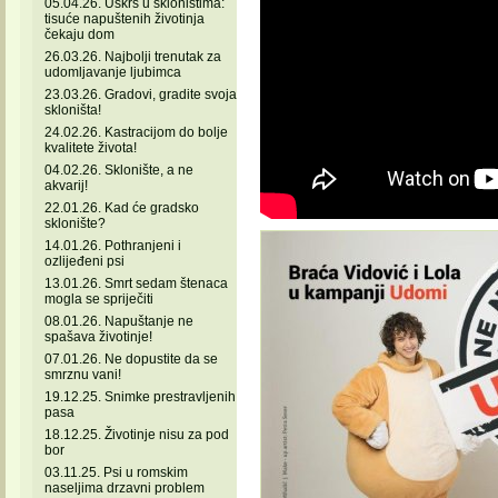
05.04.26. Uskrs u skloništima:
tisuće napuštenih životinja
čekaju dom
26.03.26. Najbolji trenutak za
udomljavanje ljubimca
23.03.26. Gradovi, gradite svoja
skloništa!
24.02.26. Kastracijom do bolje
kvalitete života!
04.02.26. Sklonište, a ne
akvarij!
22.01.26. Kad će gradsko
sklonište?
14.01.26. Pothranjeni i
ozlijeđeni psi
13.01.26. Smrt sedam štenaca
mogla se spriječiti
08.01.26. Napuštanje ne
spašava životinje!
07.01.26. Ne dopustite da se
smrznu vani!
19.12.25. Snimke prestravljenih
pasa
18.12.25. Životinje nisu za pod
bor
03.11.25. Psi u romskim
naseljima drzavni problem