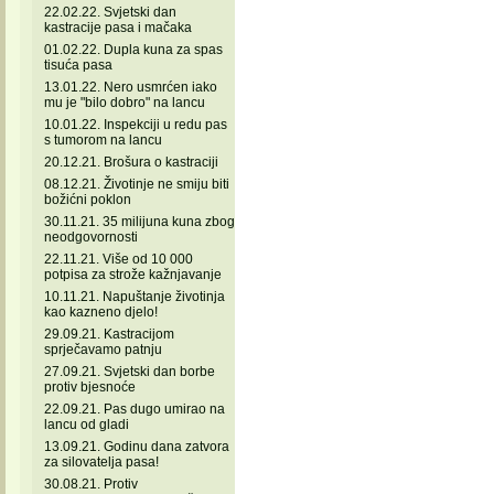
22.02.22. Svjetski dan
kastracije pasa i mačaka
01.02.22. Dupla kuna za spas
tisuća pasa
13.01.22. Nero usmrćen iako
mu je "bilo dobro" na lancu
10.01.22. Inspekciji u redu pas
s tumorom na lancu
20.12.21. Brošura o kastraciji
08.12.21. Životinje ne smiju biti
božićni poklon
30.11.21. 35 milijuna kuna zbog
neodgovornosti
22.11.21. Više od 10 000
potpisa za strože kažnjavanje
10.11.21. Napuštanje životinja
kao kazneno djelo!
29.09.21. Kastracijom
sprječavamo patnju
27.09.21. Svjetski dan borbe
protiv bjesnoće
22.09.21. Pas dugo umirao na
lancu od gladi
13.09.21. Godinu dana zatvora
za silovatelja pasa!
30.08.21. Protiv