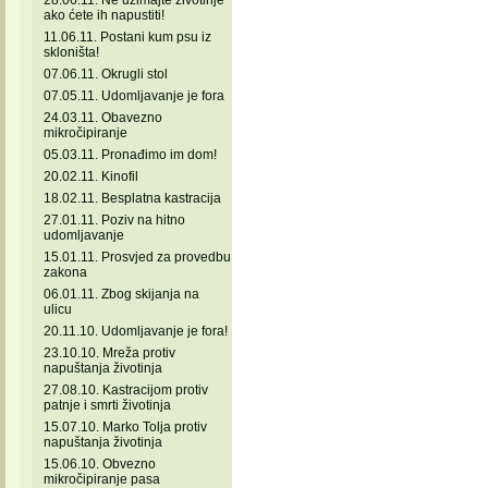
28.06.11. Ne uzimajte životinje
ako ćete ih napustiti!
11.06.11. Postani kum psu iz
skloništa!
07.06.11. Okrugli stol
07.05.11. Udomljavanje je fora
24.03.11. Obavezno
mikročipiranje
05.03.11. Pronađimo im dom!
20.02.11. Kinofil
18.02.11. Besplatna kastracija
27.01.11. Poziv na hitno
udomljavanje
15.01.11. Prosvjed za provedbu
zakona
06.01.11. Zbog skijanja na
ulicu
20.11.10. Udomljavanje je fora!
23.10.10. Mreža protiv
napuštanja životinja
27.08.10. Kastracijom protiv
patnje i smrti životinja
15.07.10. Marko Tolja protiv
napuštanja životinja
15.06.10. Obvezno
mikročipiranje pasa