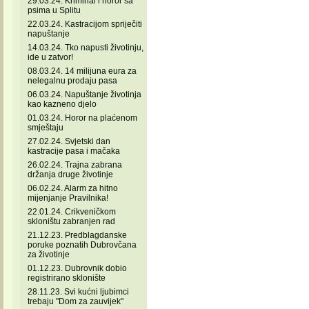
29.03.24. Kriminal i horor sa
psima u Splitu
22.03.24. Kastracijom spriječiti
napuštanje
14.03.24. Tko napusti životinju,
ide u zatvor!
08.03.24. 14 milijuna eura za
nelegalnu prodaju pasa
06.03.24. Napuštanje životinja
kao kazneno djelo
01.03.24. Horor na plaćenom
smještaju
27.02.24. Svjetski dan
kastracije pasa i mačaka
26.02.24. Trajna zabrana
držanja druge životinje
06.02.24. Alarm za hitno
mijenjanje Pravilnika!
22.01.24. Crikveničkom
skloništu zabranjen rad
21.12.23. Predblagdanske
poruke poznatih Dubrovčana
za životinje
01.12.23. Dubrovnik dobio
registrirano sklonište
28.11.23. Svi kućni ljubimci
trebaju "Dom za zauvijek"