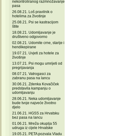
nekontroliranog razmnožavanje
pasa
26.08.21. Loš pravilnik o
hotelima za životinje
25.08.21. Psi se kastracijom
štite
18.08.21. Udomljavanje je
društveno odgovorno
02.08.21. Udomite crne, starije i
hendikepirane
19.07.21. Uvjeti za hotele za
životinje
13.07.21. Psi mogu umrijeti od
pregrijavanja
08.07.21. Vatrogasci za
zabranu pasa na lancu
30.06.21. Zdenka Kovačiček
predstavila kampanju o
udomljavanju
28.06.21. Neka udomljavanje
bude tvoje najveće životno
djelo
21.06.21. HGSS za Hrvatsku
bez pasa na lancu
01.06.21. Mreža okuplja 55
udruga iz cijele Hrvatske
19.05.21. PETA pozvala Vladu