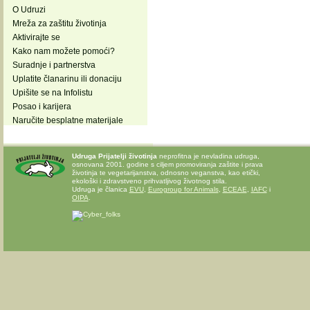
O Udruzi
Mreža za zaštitu životinja
Aktivirajte se
Kako nam možete pomoći?
Suradnje i partnerstva
Uplatite članarinu ili donaciju
Upišite se na Infolistu
Posao i karijera
Naručite besplatne materijale
Udruga Prijatelji životinja
neprofitna je nevladina udruga,
osnovana 2001. godine s ciljem promoviranja zaštite i prava
životinja te vegetarijanstva, odnosno veganstva, kao etički,
ekološki i zdravstveno prihvatljivog životnog stila.
Udruga je članica
EVU
,
Eurogroup for Animals
,
ECEAE
,
IAFC
i
OIPA
.