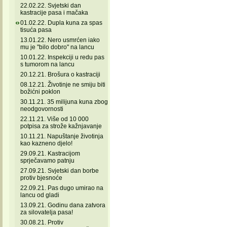
22.02.22. Svjetski dan
kastracije pasa i mačaka
01.02.22. Dupla kuna za spas
tisuća pasa
13.01.22. Nero usmrćen iako
mu je "bilo dobro" na lancu
10.01.22. Inspekciji u redu pas
s tumorom na lancu
20.12.21. Brošura o kastraciji
08.12.21. Životinje ne smiju biti
božićni poklon
30.11.21. 35 milijuna kuna zbog
neodgovornosti
22.11.21. Više od 10 000
potpisa za strože kažnjavanje
10.11.21. Napuštanje životinja
kao kazneno djelo!
29.09.21. Kastracijom
sprječavamo patnju
27.09.21. Svjetski dan borbe
protiv bjesnoće
22.09.21. Pas dugo umirao na
lancu od gladi
13.09.21. Godinu dana zatvora
za silovatelja pasa!
30.08.21. Protiv