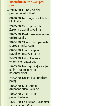
skloništu umire svaki peti
pas!
29.06.20. Ljubav na prvu
pronađi u skloništu!
08.06.20. Ne mogu disati kako
bi bili slatki
29.05.20. Sve o provedbi
Zakona o zaštiti životinja
26.05.20. Kastrirane mačke ne
umiru na ulici
30.04.20. Slijepi, puni parazita,
s urezanim lancem
06.04.20. Informacije o
napuštenim životinjama
24.03.20. Udomljavanje u
vrijeme koronavirusa
18.03.20. Ne napuštajte svoje
kućne ljubimce zbog
koronavirusa!
24.02.20. Kastracija sprječava
patnju
18.02.20. Maja Sertić -
ambasadorica Zaklade
10.02.20. Zakon dobar,
provedba loša
15.01.20. Loši uvjeti u skloništu
za životinje u Puli