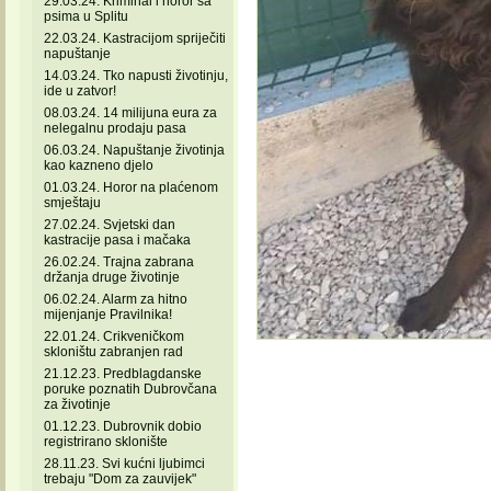
29.03.24. Kriminal i horor sa
psima u Splitu
22.03.24. Kastracijom spriječiti
napuštanje
14.03.24. Tko napusti životinju,
ide u zatvor!
08.03.24. 14 milijuna eura za
nelegalnu prodaju pasa
06.03.24. Napuštanje životinja
kao kazneno djelo
01.03.24. Horor na plaćenom
smještaju
27.02.24. Svjetski dan
kastracije pasa i mačaka
26.02.24. Trajna zabrana
držanja druge životinje
06.02.24. Alarm za hitno
mijenjanje Pravilnika!
22.01.24. Crikveničkom
skloništu zabranjen rad
21.12.23. Predblagdanske
poruke poznatih Dubrovčana
za životinje
01.12.23. Dubrovnik dobio
registrirano sklonište
28.11.23. Svi kućni ljubimci
trebaju "Dom za zauvijek"