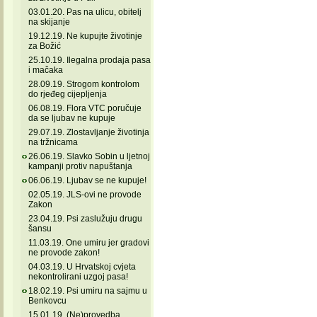
03.01.20. Pas na ulicu, obitelj
na skijanje
19.12.19. Ne kupujte životinje
za Božić
25.10.19. Ilegalna prodaja pasa
i mačaka
28.09.19. Strogom kontrolom
do rjeđeg cijepljenja
06.08.19. Flora VTC poručuje
da se ljubav ne kupuje
29.07.19. Zlostavljanje životinja
na tržnicama
26.06.19. Slavko Sobin u ljetnoj
kampanji protiv napuštanja
06.06.19. Ljubav se ne kupuje!
02.05.19. JLS-ovi ne provode
Zakon
23.04.19. Psi zaslužuju drugu
šansu
11.03.19. One umiru jer gradovi
ne provode zakon!
04.03.19. U Hrvatskoj cvjeta
nekontrolirani uzgoj pasa!
18.02.19. Psi umiru na sajmu u
Benkovcu
15.01.19. (Ne)provedba