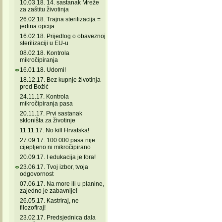
10.03.18. 14. sastanak Mreže
za zaštitu životinja
26.02.18. Trajna sterilizacija =
jedina opcija
16.02.18. Prijedlog o obaveznoj
sterilizaciji u EU-u
08.02.18. Kontrola
mikročipiranja
16.01.18. Udomi!
18.12.17. Bez kupnje životinja
pred Božić
24.11.17. Kontrola
mikročipiranja pasa
20.11.17. Prvi sastanak
skloništa za životinje
11.11.17. No kill Hrvatska!
27.09.17. 100 000 pasa nije
cijepljeno ni mikročipirano
20.09.17. I edukacija je fora!
23.06.17. Tvoj izbor, tvoja
odgovornost
07.06.17. Na more ili u planine,
zajedno je zabavnije!
26.05.17. Kastriraj, ne
filozofiraj!
23.02.17. Predsjednica dala