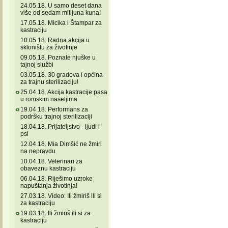
24.05.18. U samo deset dana
više od sedam milijuna kuna!
17.05.18. Micika i Štampar za
kastraciju
10.05.18. Radna akcija u
skloništu za životinje
09.05.18. Poznate njuške u
tajnoj službi
03.05.18. 30 gradova i općina
za trajnu sterilizaciju!
25.04.18. Akcija kastracije pasa
u romskim naseljima
19.04.18. Performans za
podršku trajnoj sterilizaciji
18.04.18. Prijateljstvo - ljudi i
psi
12.04.18. Mia Dimšić ne žmiri
na nepravdu
10.04.18. Veterinari za
obaveznu kastraciju
06.04.18. Riješimo uzroke
napuštanja životinja!
27.03.18. Video: Ili žmiriš ili si
za kastraciju
19.03.18. Ili žmiriš ili si za
kastraciju