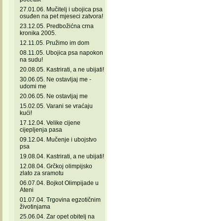
27.01.06. Mučitelj i ubojica psa
osuđen na pet mjeseci zatvora!
23.12.05. Predbožićna crna
kronika 2005.
12.11.05. Pružimo im dom
08.11.05. Ubojica psa napokon
na sudu!
20.08.05. Kastrirati, a ne ubijati!
30.06.05. Ne ostavljaj me -
udomi me
20.06.05. Ne ostavljaj me
15.02.05. Varani se vraćaju
kući!
17.12.04. Velike cijene
cijepljenja pasa
09.12.04. Mučenje i ubojstvo
psa
19.08.04. Kastrirati, a ne ubijati!
12.08.04. Grčkoj olimpijsko
zlato za sramotu
06.07.04. Bojkot Olimpijade u
Ateni
01.07.04. Trgovina egzotičnim
životinjama
25.06.04. Zar opet obitelj na