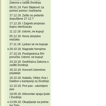
Zakona o zaštiti životinja
08.01.19. Fani Stipković za
pomoć psima i mačkama
27.12.18. Zašto su petarde
dopuštene 27.12.?
17.12.18. I Zagreb propisao
trajnu sterilizaciju
11.12.18. Udomi, ne kupuj!
05.12.18. Nova ubojstva
mačaka
27.11.18. Ljubav se ne kupuje
29.10.18. Nagrade herojima
27.10.18. Predsjednica RH
poručila: Udomi, ne kupuj!
24.10.18. Godišnjica Zakona o
zaštiti životinja
18.10.18. Koncert Udomimo
prijatelje
16.10.18. Nataša, Viktor, Ana i
Dalibor u kampanji za životinje
12.10.18. Prvi pas - udomljeni
pas
19.09.18. Infocentar spaja ljude
i životinje
13.09.18. Okupljanje sa psima
na Trgu