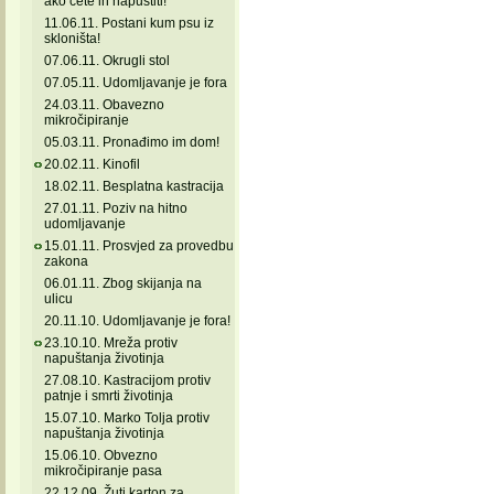
ako ćete ih napustiti!
11.06.11. Postani kum psu iz
skloništa!
07.06.11. Okrugli stol
07.05.11. Udomljavanje je fora
24.03.11. Obavezno
mikročipiranje
05.03.11. Pronađimo im dom!
20.02.11. Kinofil
18.02.11. Besplatna kastracija
27.01.11. Poziv na hitno
udomljavanje
15.01.11. Prosvjed za provedbu
zakona
06.01.11. Zbog skijanja na
ulicu
20.11.10. Udomljavanje je fora!
23.10.10. Mreža protiv
napuštanja životinja
27.08.10. Kastracijom protiv
patnje i smrti životinja
15.07.10. Marko Tolja protiv
napuštanja životinja
15.06.10. Obvezno
mikročipiranje pasa
22.12.09. Žuti karton za