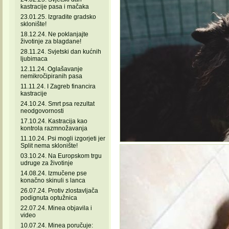
kastracije pasa i mačaka
23.01.25. Izgradite gradsko
sklonište!
18.12.24. Ne poklanjajte
životinje za blagdane!
28.11.24. Svjetski dan kućnih
ljubimaca
12.11.24. Oglašavanje
nemikročipiranih pasa
11.11.24. I Zagreb financira
kastracije
24.10.24. Smrt psa rezultat
neodgovornosti
17.10.24. Kastracija kao
kontrola razmnožavanja
11.10.24. Psi mogli izgorjeti jer
Split nema sklonište!
03.10.24. Na Europskom trgu
udruge za životinje
14.08.24. Izmučene pse
konačno skinuli s lanca
26.07.24. Protiv zlostavljača
podignuta optužnica
22.07.24. Minea objavila i
video
10.07.24. Minea poručuje: