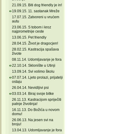
21.09.15. Biti dog friendly je in!
19.09.15. 11. sastanak Mreže
17.07.15. Zatvoreni u vrućem
autu
23.06.15. S tobom i kroz
najprometnije ceste
13.06.15. Pet friendly
28.04.15. Život je dragocjen!
28.02.15. Kastracija spašava
živote
08.11.14. Udomljavanje je fora
22.10.14. Sklonište u Utinji
13.09.14. Svi volimo školu
07.07.14. Ljeto prolazi, prijatelji
ostaju
26.04.14. Nevidljivi psi
03.03.14. Biraj svoje bitke
26.11.13. Kastracijom spriječiti
patnje životinja!
16.11.13. Do Božića u novom
domu!
26.06.13. Na jesen svi na
broju!
13.04.13. Udomljavanje je fora