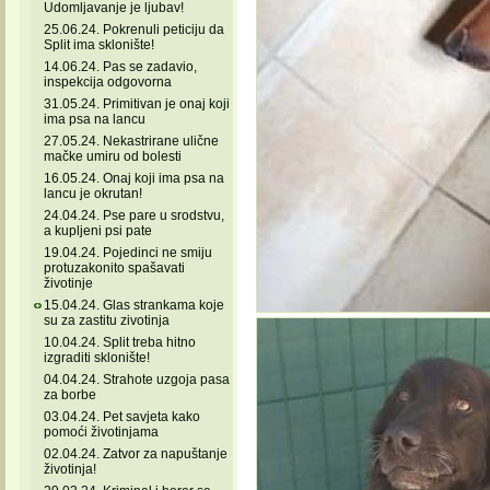
Udomljavanje je ljubav!
25.06.24. Pokrenuli peticiju da
Split ima sklonište!
14.06.24. Pas se zadavio,
inspekcija odgovorna
31.05.24. Primitivan je onaj koji
ima psa na lancu
27.05.24. Nekastrirane ulične
mačke umiru od bolesti
16.05.24. Onaj koji ima psa na
lancu je okrutan!
24.04.24. Pse pare u srodstvu,
a kupljeni psi pate
19.04.24. Pojedinci ne smiju
protuzakonito spašavati
životinje
15.04.24. Glas strankama koje
su za zastitu zivotinja
10.04.24. Split treba hitno
izgraditi sklonište!
04.04.24. Strahote uzgoja pasa
za borbe
03.04.24. Pet savjeta kako
pomoći životinjama
02.04.24. Zatvor za napuštanje
životinja!