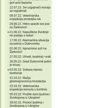
gori pod šapama
12.07.22. Svi uzgajivači moraju
se registrirati
08.07.22. Veterinarska
inspekcija produljila rok
29.06.22. Hitno spasiti sve pse
sa Žarkovice!
21.06.22. Napuštene životinje
ne padaju s neba!
17.06.22. Alarmantna situacija
sa psima u Dubrovniku
01.06.22. Ispraznimo azil na
Žarkovici!
27.05.22. Uhvati, kastriraj i vrati
26.05.22. Grad Dubrovnik jedini
je krivac
03.05.22. Svibanj mjesec
kastracije
31.03.22. Mačja
glasnogovornica Anastazija
22.03.22. Veterinarska
inspekcija krenula u kontrolu
05.03.22. Pružite dom ljudima i
životinjama iz Ukrajine!
28.02.22. Pomoć ljudima i
životinjama iz Ukrajine