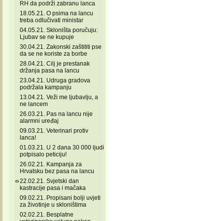
RH da podrži zabranu lanca
18.05.21. O psima na lancu
treba odlučivati ministar
04.05.21. Skloništa poručuju:
Ljubav se ne kupuje
30.04.21. Zakonski zaštititi pse
da se ne koriste za borbe
28.04.21. Cilj je prestanak
držanja pasa na lancu
23.04.21. Udruga gradova
podržala kampanju
13.04.21. Veži me ljubavlju, a
ne lancem
26.03.21. Pas na lancu nije
alarmni uređaj
09.03.21. Veterinari protiv
lanca!
01.03.21. U 2 dana 30 000 ljudi
potpisalo peticiju!
26.02.21. Kampanja za
Hrvatsku bez pasa na lancu
22.02.21. Svjetski dan
kastracije pasa i mačaka
09.02.21. Propisani bolji uvjeti
za životinje u skloništima
02.02.21. Besplatne