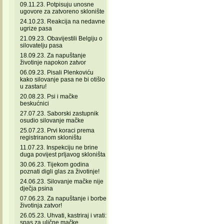
09.11.23. Potpisuju unosne
ugovore za zatvoreno sklonište
24.10.23. Reakcija na nedavne
ugrize pasa
21.09.23. Obavijestili Belgiju o
silovatelju pasa
18.09.23. Za napuštanje
životinje napokon zatvor
06.09.23. Pisali Plenkoviću
kako silovanje pasa ne bi otišlo
u zastaru!
20.08.23. Psi i mačke
beskućnici
27.07.23. Saborski zastupnik
osudio silovanje mačke
25.07.23. Prvi koraci prema
registriranom skloništu
11.07.23. Inspekciju ne brine
duga povijest prljavog skloništa
30.06.23. Tijekom godina
poznati digli glas za životinje!
24.06.23. Silovanje mačke nije
dječja psina
07.06.23. Za napuštanje i borbe
životinja zatvor!
26.05.23. Uhvati, kastriraj i vrati:
spas za ulične mačke