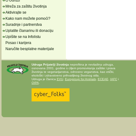
O Udruzi
Mreža za zaštitu životinja
Aktivirajte se
Kako nam možete pomoći?
Suradnje i partnerstva
Uplatite članarinu ili donaciju
Upišite se na Infolistu
Posao i karijera
Naručite besplatne materijale
Udruga Prijatelji životinja
neprofitna je nevladina udruga,
osnovana 2001. godine s ciljem promoviranja zaštite i prava
životinja te vegetarijanstva, odnosno veganstva, kao etički,
ekološki i zdravstveno prihvatljivog životnog stila.
Udruga je članica
EVU
,
Eurogroup for Animals
,
ECEAE
,
IAFC
i
OIPA
.