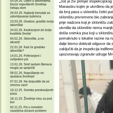
05.04.26. Uskrs u skloništima:
„Još je živ primjer inspekcijskog
tisuće napuštenih životinja
Manastiru kojim je utvrđeno da j
čekaju dom
da broj pasa u skloništu četiri pu
26.03.26. Najbolji trenutak za
udomljavanje ljubimca
skloništu privremeno bio zabranje
23.03.26. Gradovi, gradite svoja
prije nadzora koji je skloništu za
skloništa!
utvrdila da sklonište nema manjka
24.02.26. Kastracijom do bolje
došla snimka psa koji u skloništu
kvalitete života!
pomaknuto s lokalne razine na na
04.02.26. Sklonište, a ne
akvarij!
dalje bismo dobivali odgovor da
22.01.26. Kad će gradsko
zaključiti da je inspekcija indifere
sklonište?
upozoravaju zgranute udruge Mr
14.01.26. Pothranjeni i
ozlijeđeni psi
13.01.26. Smrt sedam štenaca
mogla se spriječiti
08.01.26. Napuštanje ne
spašava životinje!
07.01.26. Ne dopustite da se
smrznu vani!
19.12.25. Snimke prestravljenih
pasa
18.12.25. Životinje nisu za pod
bor
03.11.25. Psi u romskim
naseljima drzavni problem