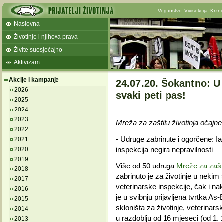
Veganstvo
Vivisekcija
Krzn
Naslovna
Životinje i njihova prava
Živite suosjećajno
Aktivizam
Akcije i kampanje
24.07.20. Šokantno: 
2026
svaki peti pas!
2025
2024
2023
Mreža za zaštitu životinja očajne:
2022
- Udruge zabrinute i ogorčene: Ia
2021
inspekcija negira nepravilnosti
2020
2019
Više od 50 udruga
Mreže za zašti
2018
zabrinuto je za životinje u neki
2017
veterinarske inspekcije, čak i na
2016
je u svibnju prijavljena tvrtka As-
2015
skloništa za životinje, veterinars
2014
u razdoblju od 16 mjeseci (od 1. 1
2013