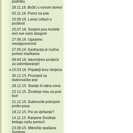
podršku
26.11.16. Božić u novom domu!
02.11.16. Porez na pse
15.09.16. Lanac odlazi u
prošlost
25.07.16. Svojem psu možete
reći sve osim zbogom
27.06.16. Ugasimo
neodgovornost
27.05.16. Kastracija je nužna
pomoć mačkama
09.04.16. Iskoristimo proljeće
za udomljavanje!
15.03.16. Prijatelji kroz stoljeća
30.12.15. Prosvjed za
dubrovačke pse
28.12.15. Slavlje ili ratna zona
22.12.15. Životinje nisu za pod
bor!
21.12.15. Dubrovnik policijom
protiv pasa
18.12.15. Psi za vješanje?
14.11.15. Ranjene životinje
trebaju našu pomoć!
23.09.15. Mikročip spašava
životinje