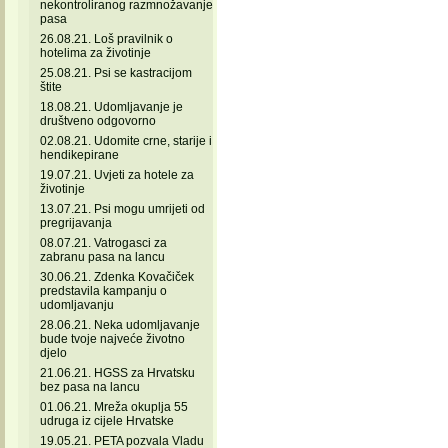
nekontroliranog razmnožavanje
pasa
26.08.21. Loš pravilnik o
hotelima za životinje
25.08.21. Psi se kastracijom
štite
18.08.21. Udomljavanje je
društveno odgovorno
02.08.21. Udomite crne, starije i
hendikepirane
19.07.21. Uvjeti za hotele za
životinje
13.07.21. Psi mogu umrijeti od
pregrijavanja
08.07.21. Vatrogasci za
zabranu pasa na lancu
30.06.21. Zdenka Kovačiček
predstavila kampanju o
udomljavanju
28.06.21. Neka udomljavanje
bude tvoje najveće životno
djelo
21.06.21. HGSS za Hrvatsku
bez pasa na lancu
01.06.21. Mreža okuplja 55
udruga iz cijele Hrvatske
19.05.21. PETA pozvala Vladu