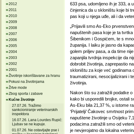
633 psa, udomljeno ih je 333, a u
2012
činjenica da u skloništu koje bi t
2011
2010
pas koji u njega uđe, ali i da ve
2009
„Prijavili smo As-Eko prvenstven
2008
napuštenih pasa koje je ta tvrtka 
2007
Šibenikom i Gospićem, te s mno
2006
županija. I laiku je jasno da kapa
2005
golem priljev pasa, a da time nij
2004
zapanjila tvrdnja inspekcije da n
2003
dobrobit životinja, zaprepastio n
2002
2001
skloništu za koje već godinama 
Životinje iskorištavane za hranu
traumatizirani, nesocijalizirani i
Pokusi na životinjama
životinja.
Žrtve mode
Nakon što su zatražili podatke o
Zbog sporta i zabave
kako bi usporedili brojke, ostali
Kućne životinje
As-Eku bila 21,37 %, u istome ra
27.07.26. Tražimo
sankcioniranje veterinarskih
‘Prijatelji’ Čakovec smrtnost prim
inspektora
napuštene životinje u Osijeku 7,1
16.07.26. Lana Lourdes Rupić:
podacima zatražili smo od veterin
Ljubav se ne kupuje.
je nevjerojatno da lokalna veteri
01.07.26. Ne ostavljajte pse i