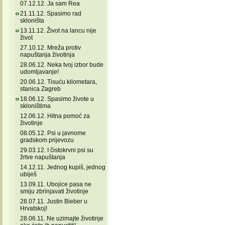
07.12.12. Ja sam Rea
21.11.12. Spasimo rad
skloništa
13.11.12. Život na lancu nije
život
27.10.12. Mreža protiv
napuštanja životinja
28.06.12. Neka tvoj izbor bude
udomljavanje!
20.06.12. Tisuću kilometara,
stanica Zagreb
18.06.12. Spasimo živote u
skloništima
12.06.12. Hitna pomoć za
životinje
08.05.12. Psi u javnome
gradskom prijevozu
29.03.12. I čistokrvni psi su
žrtve napuštanja
14.12.11. Jednog kupiš, jednog
ubiješ
13.09.11. Ubojice pasa ne
smiju zbrinjavati životinje
28.07.11. Justin Bieber u
Hrvatskoj!
28.06.11. Ne uzimajte životinje