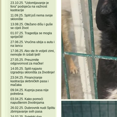
23.10.25. "Udomljavanje je
fora" podsjeća na važnost
kastracije
11.09.25. Split još nema svoje
sklonište
13.08.25. Otežano dišu i guše
se cijeli život
01.07.25. Tragedija se mogla
spriječiti!
27.06.25. Vrućina ubija u autu i
na lancu
17.06.25. Ako ste ih voljeli zimi,
nemojte ih izdati ljeti!
27.05.25. Preuzmite
odgovornost za mačke!
14.05.25. Split najavio
izgradnju skloništa za životinje!
23.04.25. Financiranje
kastracija skrbničkih pasa i
mačaka
09.04.25. Kupnja pasa nije
potrebna
03.04.25. Kako pomoći
napuštenim životinjama
26.02.25. Dubrovnik nudi Splitu
zbrinjavanje svih pasa
24.02.25. Svjetski dan