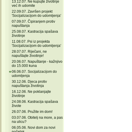
13.12.07. Ne kupujte životinje
već ih udomite
22.09.07. Završen projekt
'Socijalizacijom do udomljenja'
07.09.07. Čipiranjem protiv
napuštanja
25.08.07. Kastracija spašava
životinje
11.08.07. Psi iz projekta
'Socijalizacijom do udomljenja'
28.07.07. Riječani, ne
napuštajte životinje!
20.06.07. Napuštanje - kažnjivo
do 15.000 kuna
06.06.07. Socijalizacijom do
udomljenja
30.12.06. Djeca protiv
napuštanja životinja
16.12.06. Ne poklanjajte
životinje
24.08.06. Kastracija spašava
živote
26.07.06. Pružite im dom!
03.07.06. Obitelj na more, a pas
na ulicu?
06.05.06. Novi dom za novi
početak