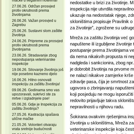
mačke u ilegalnim hotelima!
nedostatke u brizi za životinje.
27.06.26. Održan prosvjed
inspekcija nije utvrdila nepraviln
protiv okrutnosti prema
životinjama
ukazuje na nedostatak njege, zdr
26.06.26. Važan prosvjed u
skloništima propisuje Pravilnik o
Zagrebu
za životinje”, zgrožene su udruge
25.06.26. Sustavni slom zaštite
životinja
Mreža za zaštitu životinja već g
24.06.26. Pripreme za prosvjed
napuštene ili izgubljene životinje 
protiv okrutnosti prema
životinjama
postupanje prema životinjama vet
23.06.26. Stradavanje zbog
da nema nikakvih propusta ni nepr
nepostupanja veterinarske
nadgleda i sankcionira, zbog npr
inspekcije
je dobrobit životinja na prvome m
19.06.26. Silovanje životinja još
nije posebno kazneno djelo
ne nalazi nikakve zamjerke krše 
16.06.26. Hitno osnovati
zdravlje pasa, čija je smrtnost z
inspekciju za zaštitu životinja!
ugovora o zbrinjavanju napuštenih
09.06.26. Godinama smo vas
koji posjeduju ne mogu isporučiti
upozoravali, sukrivci ste za
mrtve i izgladnjele pse!
redovito prijavljuje takva skloništ
05.06.26. Gdje je Inspekcija za
nepravilnosti u njihovu radu.
zaštitu životinja?
27.05.26. Kastracija spašava
Šokirana ovakvim rješenjima ins
ulične mačke
životinja u skloništima, Mreža za
21.05.26. Volonteri otvaraju
veterinarske inspekcije koja često
vrata sretnije budućnosti