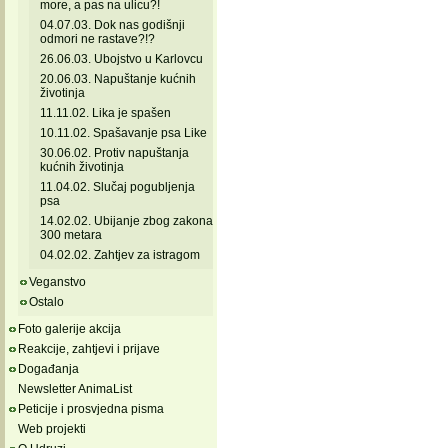
more, a pas na ulicu?!
04.07.03. Dok nas godišnji
odmori ne rastave?!?
26.06.03. Ubojstvo u Karlovcu
20.06.03. Napuštanje kućnih
životinja
11.11.02. Lika je spašen
10.11.02. Spašavanje psa Like
30.06.02. Protiv napuštanja
kućnih životinja
11.04.02. Slučaj pogubljenja
psa
14.02.02. Ubijanje zbog zakona
300 metara
04.02.02. Zahtjev za istragom
Veganstvo
Ostalo
Foto galerije akcija
Reakcije, zahtjevi i prijave
Događanja
Newsletter AnimaList
Peticije i prosvjedna pisma
Web projekti