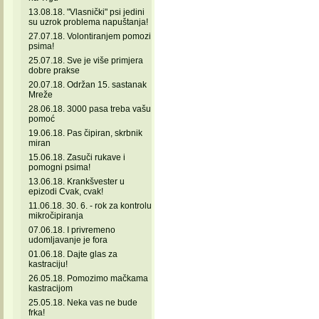
13.08.18. "Vlasnički" psi jedini
su uzrok problema napuštanja!
27.07.18. Volontiranjem pomozi
psima!
25.07.18. Sve je više primjera
dobre prakse
20.07.18. Održan 15. sastanak
Mreže
28.06.18. 3000 pasa treba vašu
pomoć
19.06.18. Pas čipiran, skrbnik
miran
15.06.18. Zasuči rukave i
pomogni psima!
13.06.18. Krankšvester u
epizodi Cvak, cvak!
11.06.18. 30. 6. - rok za kontrolu
mikročipiranja
07.06.18. I privremeno
udomljavanje je fora
01.06.18. Dajte glas za
kastraciju!
26.05.18. Pomozimo mačkama
kastracijom
25.05.18. Neka vas ne bude
frka!