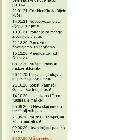
veterinarske usluge nakon
potresa
21.01.21. Od skloništa do Bijele
kuće!
14.01.21. Novost vezano za
cijepljenje pasa
13.01.21. Potres je za mnoge
životinje bio spas
21.12.20. Pomozimo
životinjama u skloništima
15.12.20. Prijedlozi za rad
Dumovca
08.12.20. Nužan neovisan
nadzor skloništa
26.11.20. Psi pate i gladuju, a
inspekciji je sve u redu
21.10.20. Sobin, Parmać i
Gruica: Kastrirajte pse!
14.10.20. Luka, Ivana i Dora:
Kastrirajte mačke!
25.09.20. U Hrvatskoj mnogo
necijepljenih pasa
21.09.20. Ne znaju zbrajati, ali
znaju množiti se!
02.09.20. Hrvatskoj psi pate na
lancu
24.07.20. U šibenskom