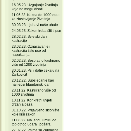
16.05.23. Uzgajanje životinja
koje ne mogu disati
11.05.23. Kazna do 1000 eura
za zlostavljanje životinja
30.03.23. Ljubavi naše uhate
24.03.23. Zakon treba štititi pse
28.02.23. Svjetski dan
kastracije
23.02.23. Označavanje i
kastracija štite pse od
napuštanja
02.02.23. Besplatno kastrirano
više od 1200 životinja
30.01.23. Psi i dalje čekaju na
Žarkovici!
20.12.22. Suosjećanje kao
najljepši blagdanski dar
28.11.22. Kastrirano više od
1000 životinja
10.11.22. Konkretni uvjeti
drzanja pasa
31.10.22. Prijavljeno sklonište
koje krši zakon
11.08.22. Na lancu umiru od
toplotnog udara i požara
27.07.22. Psima sa Žarkovice