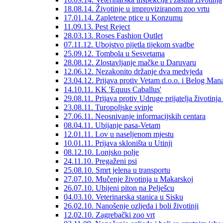
18.08.14. Životinje u improviziranom zoo vrtu
17.01.14. Zapletene ptice u Konzumu
11.09.13. Pest Reject
28.03.13. Roses Fashion Outlet
07.11.12. Ubojstvo pijetla tijekom svadbe
25.09.12. Tombola u Sesvetama
28.08.12. Zlostavljanje mačke u Daruvaru
12.06.12. Nezakonito držanje dva medvjeda
23.04.12. Prijava protiv Vetam d.o.o. i Belog Mana
14.10.11. KK 'Equus Caballus'
29.08.11. Prijava protiv Udruge prijatelja životi
23.08.11. Turopoljske svinje
27.06.11. Neosnivanje informacijskih centara
08.04.11. Ubijanje pasa-Vetam
12.01.11. Lov u naseljenom mjestu
10.01.11. Prijava skloništa u Utinji
08.12.10. Lonjsko polje
24.11.10. Pregaženi psi
25.08.10. Smrt jelena u transportu
27.07.10. Mučenje životinja u Makarskoj
26.07.10. Ubijeni piton na Pelješcu
04.03.10. Veterinarska stanica u Sisku
26.02.10. Nanošenje ozljeda i boli životinji
12.02.10. Zagrebački zoo vrt