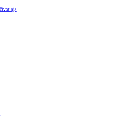
životinja
r