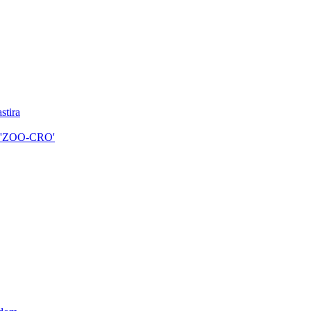
stira
nja 'ZOO-CRO'