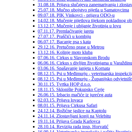
31.08.18. Prijava slučajeva zanemarivanja i zlosta
25.07.18. Mučno ubojstvo pijetla u Samatovcima
09.07.18. PIK Vinkovci - prijava ODO-u
14.02.18. Mučenje pijetlova tijekom pokladnog ob
13.12.17. Mučenje i ubijanje životinja u lovu
07.11.17. Premlaćivanje jareta
27.07.17. Praščići u kombiju
06.07.17. Bacanje psa s kata
29.12.16. Pretučeno prase u Metrou
13.12.16. Kolinje moto kluba
07.06.16. Cirkus u Slavonskom Brodu
06.06.16. Cirkus s divljim životinjama u Varaždin
03.06.16. Spašavanje janjeta s Kornata
08.12.15. Psi u Međimurju - veterinarska inspekcij
08.12.15. Psi u Međimurju - Županijsko odvjetniš
30.11.15. Tvrtka HOP d.o.o.
18.11.15. Sklonište Pokupsko Cerje
26.06.15. Izbacio mačiće iz jurećeg auta
02.03.15. Prijava lovaca
08.01.15. Prijava Cirkusa Safari
24.12.14. Božićne jaslice na Kaptolu
24.11.14. Zlostavljani konji na Velebitu
19.11.14. Prijava Grada Karlovca
28.10.14. Revizija rada insp. Horvatić
16.09.14. Veterinarska inspekcija i zaštita životinja