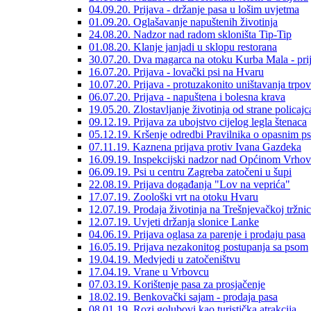
04.09.20. Prijava - držanje pasa u lošim uvjetma
01.09.20. Oglašavanje napuštenih životinja
24.08.20. Nadzor nad radom skloništa Tip-Tip
01.08.20. Klanje janjadi u sklopu restorana
30.07.20. Dva magarca na otoku Kurba Mala - pri
16.07.20. Prijava - lovački psi na Hvaru
10.07.20. Prijava - protuzakonito uništavanja trpo
06.07.20. Prijava - napuštena i bolesna krava
19.05.20. Zlostavljanje životinja od strane policajc
09.12.19. Prijava za ubojstvo cijelog legla štenaca
05.12.19. Kršenje odredbi Pravilnika o opasnim p
07.11.19. Kaznena prijava protiv Ivana Gazdeka
16.09.19. Inspekcijski nadzor nad Općinom Vrhov
06.09.19. Psi u centru Zagreba zatočeni u šupi
22.08.19. Prijava događanja "Lov na veprića"
17.07.19. Zoološki vrt na otoku Hvaru
12.07.19. Prodaja životinja na Trešnjevačkoj tržnic
12.07.19. Uvjeti držanja slonice Lanke
04.06.19. Prijava oglasa za parenje i prodaju pasa
16.05.19. Prijava nezakonitog postupanja sa psom
19.04.19. Medvjedi u zatočeništvu
17.04.19. Vrane u Vrbovcu
07.03.19. Korištenje pasa za prosjačenje
18.02.19. Benkovački sajam - prodaja pasa
08.01.19. Rozi golubovi kao turistička atrakcija