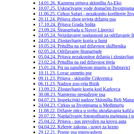
14.01.26. Kaznena prijava skloništa As-Eko
10.07.25. Uskraćivanje vode domaćim životinjam
11.06.25. Cirkus Safari - nezakonito korištenje ži
20.11.24. Prijava zbog uvjeta držanja psa
17.10.24. Prijava Grada Splita
23.09.24. Štraparijada u Novoj Lipovici
24.05.24. Neizdavanje suglasnosti za održavanje št
24.05.24. Zlostavljanje konja u šumi
10.05.24. Pritužba na rad državnog službenika
02.05.24. Održavanje štraparijade
05.04.24. Prijava nezakonitog držanja i zlostavljan
23.02.24. Pritužba na rad državnog tijela
15.01.24. Psi na zapuštenom imanju u Dubravici
10.11.23. Lovac usmrtio pse
09.11.23. Prijava - sklonište Crikvenica
06.11.23. Nadzor zoo-vrta Bizik
13.09.23. Zlostavljanje konja kod Karlovca
30.08.23. Namjerno pregaženje psa
04.07.23. Inspekcijski nadzor Skloništa Beli Manas
24.04.23. Cirkus sa životinjama u Međimurju
11.08.22. Držanje ptica u svrhu ukrašavanja kafića
20.07.22. Naplaćivanje fotografiranja majmuna i s
25.04.22. Prijava - pas prevožen na krovu auta
04.04.22. Kršenje zakona - uzgoj za krzno
29.12.21. Pranje psa miniwashem