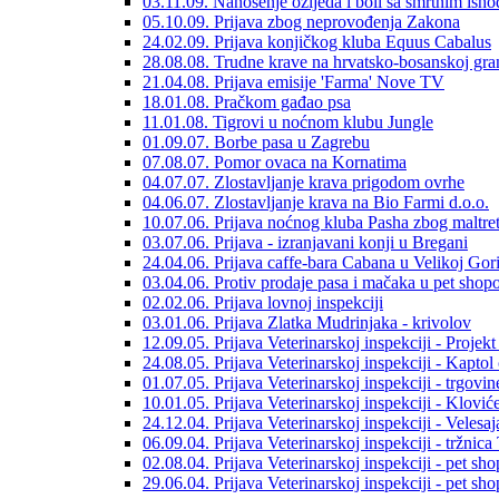
03.11.09. Nanošenje ozljeda i boli sa smrtnim ish
05.10.09. Prijava zbog neprovođenja Zakona
24.02.09. Prijava konjičkog kluba Equus Cabalus
28.08.08. Trudne krave na hrvatsko-bosanskoj gra
21.04.08. Prijava emisije 'Farma' Nove TV
18.01.08. Pračkom gađao psa
11.01.08. Tigrovi u noćnom klubu Jungle
01.09.07. Borbe pasa u Zagrebu
07.08.07. Pomor ovaca na Kornatima
04.07.07. Zlostavljanje krava prigodom ovrhe
04.06.07. Zlostavljanje krava na Bio Farmi d.o.o.
10.07.06. Prijava noćnog kluba Pasha zbog maltreti
03.07.06. Prijava - izranjavani konji u Bregani
24.04.06. Prijava caffe-bara Cabana u Velikoj Gori
03.04.06. Protiv prodaje pasa i mačaka u pet sho
02.02.06. Prijava lovnoj inspekciji
03.01.06. Prijava Zlatka Mudrinjaka - krivolov
12.09.05. Prijava Veterinarskoj inspekciji - Projek
24.08.05. Prijava Veterinarskoj inspekciji - Kaptol
01.07.05. Prijava Veterinarskoj inspekciji - trgovi
10.01.05. Prijava Veterinarskoj inspekciji - Klović
24.12.04. Prijava Veterinarskoj inspekciji - Velesa
06.09.04. Prijava Veterinarskoj inspekciji - tržnica
02.08.04. Prijava Veterinarskoj inspekciji - pet sh
29.06.04. Prijava Veterinarskoj inspekciji - pet sh