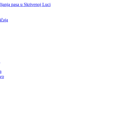
vljanja pasa u Skrivenoj Luci
ičaja
u
a
tvo