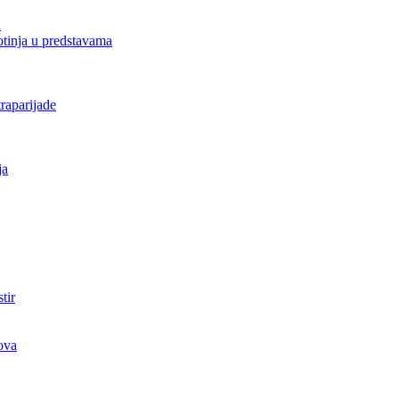
a
votinja u predstavama
raparijade
ja
tir
ova