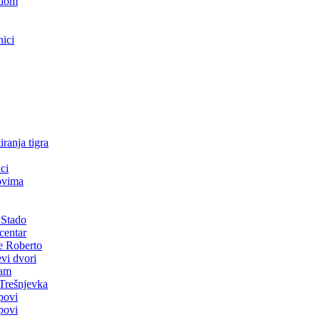
odom
nici
ranja tigra
ci
povima
t Stado
 centar
ne Roberto
evi dvori
jam
 Trešnjevka
opovi
opovi