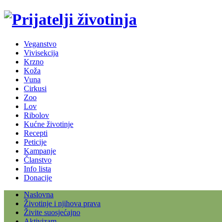
Veganstvo
Vivisekcija
Krzno
Koža
Vuna
Cirkusi
Zoo
Lov
Ribolov
Kućne životinje
Recepti
Peticije
Kampanje
Članstvo
Info lista
Donacije
Naslovna
Životinje i njihova prava
Živite suosjećajno
Aktivizam