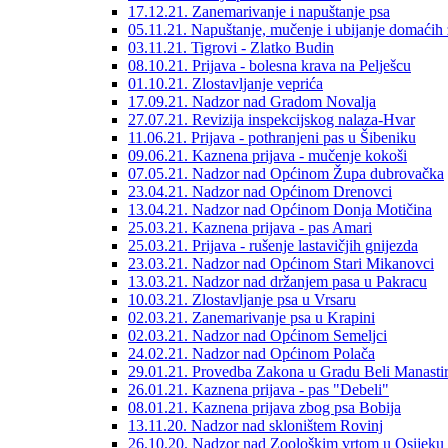
17.12.21. Zanemarivanje i napuštanje psa
05.11.21. Napuštanje, mučenje i ubijanje domaćih 
03.11.21. Tigrovi - Zlatko Budin
08.10.21. Prijava - bolesna krava na Pelješcu
01.10.21. Zlostavljanje veprića
17.09.21. Nadzor nad Gradom Novalja
27.07.21. Revizija inspekcijskog nalaza-Hvar
11.06.21. Prijava - pothranjeni pas u Šibeniku
09.06.21. Kaznena prijava - mučenje kokoši
07.05.21. Nadzor nad Općinom Župa dubrovačka
23.04.21. Nadzor nad Općinom Drenovci
13.04.21. Nadzor nad Općinom Donja Motičina
25.03.21. Kaznena prijava - pas Amari
25.03.21. Prijava - rušenje lastavičjih gnijezda
23.03.21. Nadzor nad Općinom Stari Mikanovci
13.03.21. Nadzor nad držanjem pasa u Pakracu
10.03.21. Zlostavljanje psa u Vrsaru
02.03.21. Zanemarivanje psa u Krapini
02.03.21. Nadzor nad Općinom Semeljci
24.02.21. Nadzor nad Općinom Polača
29.01.21. Provedba Zakona u Gradu Beli Manasti
26.01.21. Kaznena prijava - pas "Debeli"
08.01.21. Kaznena prijava zbog psa Bobija
13.11.20. Nadzor nad skloništem Rovinj
26.10.20. Nadzor nad Zoološkim vrtom u Osijeku