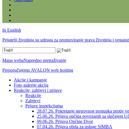
In English
Prijatelji životinja su udruga za promoviranje prava životinja i vegans
Mapa weba
Napredno pretraživanje
Preporučujemo AVALON web hosting
Akcije i kampanje
Foto galerije akcija
Reakcije, zahtjevi i prijave
Reakcije
Zahtjevi
Prijave inspekcijama
28.07.26. Pokretanje stegovnog postupka protiv ve
25.06.26. Prijava općina povezanih sa slučajem U
09.06.26. Prijava Općine Dvor
07.04.26. Prijava obrta za usluge SIMBA