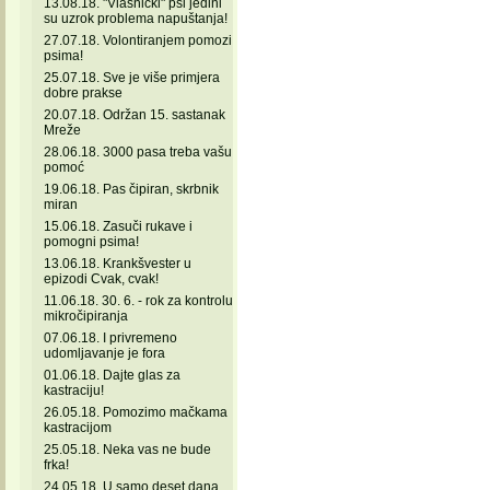
13.08.18. "Vlasnički" psi jedini
su uzrok problema napuštanja!
27.07.18. Volontiranjem pomozi
psima!
25.07.18. Sve je više primjera
dobre prakse
20.07.18. Održan 15. sastanak
Mreže
28.06.18. 3000 pasa treba vašu
pomoć
19.06.18. Pas čipiran, skrbnik
miran
15.06.18. Zasuči rukave i
pomogni psima!
13.06.18. Krankšvester u
epizodi Cvak, cvak!
11.06.18. 30. 6. - rok za kontrolu
mikročipiranja
07.06.18. I privremeno
udomljavanje je fora
01.06.18. Dajte glas za
kastraciju!
26.05.18. Pomozimo mačkama
kastracijom
25.05.18. Neka vas ne bude
frka!
24.05.18. U samo deset dana