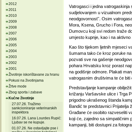
2012
Vatrogasci i jedna vatrogaskinja 
2011
sudjelovanjem u vizualnom pred
2010
neodgovornost''. Osim vatrogasa
2009
Mora, Ksena, Grucho i Fora, neod
2008
Dumovcu koji svi redom traže do
2007
umjesto kupnje, kao i na aktivno z
2006
2005
Kao što tijekom ljetnih mjeseci 
2004
šumama tako će kroz poruke na 
2003
pozvati sve na gašenje neodgovo
2002
pohara Hrvatsku kroz porast nap
2001
na godišnje odmore. Plakati manj
Životinje iskorištavane za hranu
vatrogasnim društvima te će biti 
Pokusi na životinjama
Žrtve mode
Predstavljanje kampanje obilježit 
Zbog sporta i zabave
križanju Varšavske ulice i Trga P
Kućne životinje
prigodno ukrašenog štanda kampa
27.07.26. Tražimo
Bandić te predstavnici Prijatelja 
sankcioniranje veterinarskih
Građane će osobito razveseliti 
inspektora
16.07.26. Lana Lourdes Rupić:
koji će, zajedno sa simpatičnim 
Ljubav se ne kupuje.
kampanji, biti dostupni za fotogra
01.07.26. Ne ostavljajte pse i