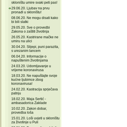
skloništu umire svaki peti pas!
29.06.20. Ljubav na prvu
pronađi u skloništu!
08.06.20. Ne mogu disati kako
bi bili slatki
29.05.20. Sve o provedbi
Zakona o zaštiti životinja
26.05.20. Kastrirane mačke ne
umiru na ulici
30.04.20. Slijepi, puni parazita,
s urezanim lancem
06.04.20. Informacije o
napuštenim životinjama
24.03.20. Udomljavanje u
vrijeme koronavirusa
18.03.20. Ne napuštajte svoje
kućne ljubimce zbog
koronavirusa!
24.02.20. Kastracija sprječava
patnju
18.02.20. Maja Sertić -
ambasadorica Zaklade
10.02.20. Zakon dobar,
provedba loša
15.01.20. Loši uvjeti u skloništu
za životinje u Puli