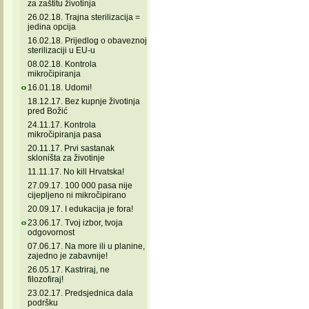
za zaštitu životinja
26.02.18. Trajna sterilizacija =
jedina opcija
16.02.18. Prijedlog o obaveznoj
sterilizaciji u EU-u
08.02.18. Kontrola
mikročipiranja
16.01.18. Udomi!
18.12.17. Bez kupnje životinja
pred Božić
24.11.17. Kontrola
mikročipiranja pasa
20.11.17. Prvi sastanak
skloništa za životinje
11.11.17. No kill Hrvatska!
27.09.17. 100 000 pasa nije
cijepljeno ni mikročipirano
20.09.17. I edukacija je fora!
23.06.17. Tvoj izbor, tvoja
odgovornost
07.06.17. Na more ili u planine,
zajedno je zabavnije!
26.05.17. Kastriraj, ne
filozofiraj!
23.02.17. Predsjednica dala
podršku