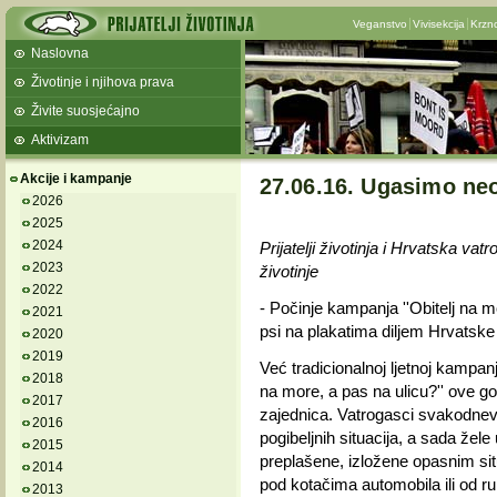
Veganstvo
Vivisekcija
Krzn
Naslovna
Životinje i njihova prava
Živite suosjećajno
Aktivizam
Akcije i kampanje
27.06.16. Ugasimo ne
2026
2025
2024
Prijatelji životinja i Hrvatska v
2023
životinje
2022
- Počinje kampanja ''Obitelj na mo
2021
psi na plakatima diljem Hrvatske
2020
2019
Već tradicionalnoj ljetnoj kampanji
2018
na more, a pas na ulicu?'' ove g
2017
zajednica. Vatrogasci svakodnevn
2016
pogibeljnih situacija, a sada žel
2015
preplašene, izložene opasnim sit
2014
pod kotačima automobila ili od r
2013