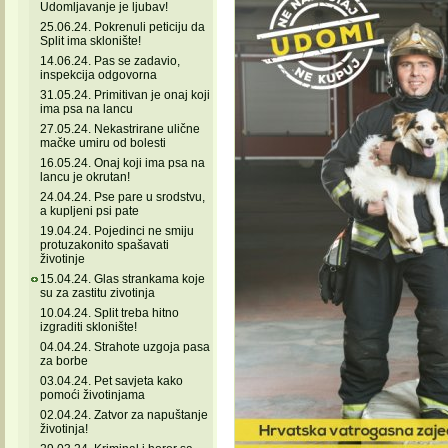
Udomljavanje je ljubav!
25.06.24. Pokrenuli peticiju da
Split ima sklonište!
14.06.24. Pas se zadavio,
inspekcija odgovorna
31.05.24. Primitivan je onaj koji
ima psa na lancu
27.05.24. Nekastrirane ulične
mačke umiru od bolesti
16.05.24. Onaj koji ima psa na
lancu je okrutan!
24.04.24. Pse pare u srodstvu,
a kupljeni psi pate
19.04.24. Pojedinci ne smiju
protuzakonito spašavati
životinje
15.04.24. Glas strankama koje
su za zastitu zivotinja
10.04.24. Split treba hitno
izgraditi sklonište!
04.04.24. Strahote uzgoja pasa
za borbe
03.04.24. Pet savjeta kako
pomoći životinjama
02.04.24. Zatvor za napuštanje
životinja!