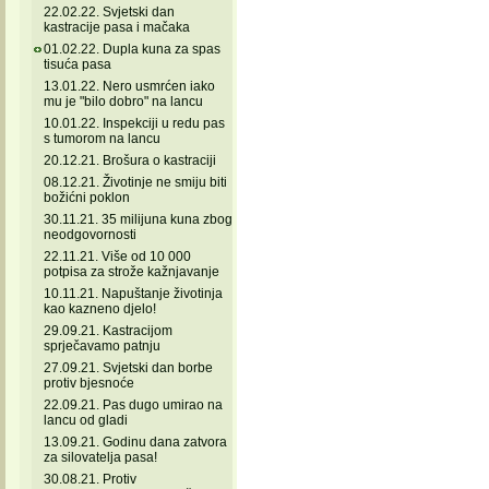
22.02.22. Svjetski dan
kastracije pasa i mačaka
01.02.22. Dupla kuna za spas
tisuća pasa
13.01.22. Nero usmrćen iako
mu je "bilo dobro" na lancu
10.01.22. Inspekciji u redu pas
s tumorom na lancu
20.12.21. Brošura o kastraciji
08.12.21. Životinje ne smiju biti
božićni poklon
30.11.21. 35 milijuna kuna zbog
neodgovornosti
22.11.21. Više od 10 000
potpisa za strože kažnjavanje
10.11.21. Napuštanje životinja
kao kazneno djelo!
29.09.21. Kastracijom
sprječavamo patnju
27.09.21. Svjetski dan borbe
protiv bjesnoće
22.09.21. Pas dugo umirao na
lancu od gladi
13.09.21. Godinu dana zatvora
za silovatelja pasa!
30.08.21. Protiv