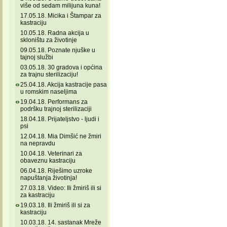
više od sedam milijuna kuna!
17.05.18. Micika i Štampar za
kastraciju
10.05.18. Radna akcija u
skloništu za životinje
09.05.18. Poznate njuške u
tajnoj službi
03.05.18. 30 gradova i općina
za trajnu sterilizaciju!
25.04.18. Akcija kastracije pasa
u romskim naseljima
19.04.18. Performans za
podršku trajnoj sterilizaciji
18.04.18. Prijateljstvo - ljudi i
psi
12.04.18. Mia Dimšić ne žmiri
na nepravdu
10.04.18. Veterinari za
obaveznu kastraciju
06.04.18. Riješimo uzroke
napuštanja životinja!
27.03.18. Video: Ili žmiriš ili si
za kastraciju
19.03.18. Ili žmiriš ili si za
kastraciju
10.03.18. 14. sastanak Mreže