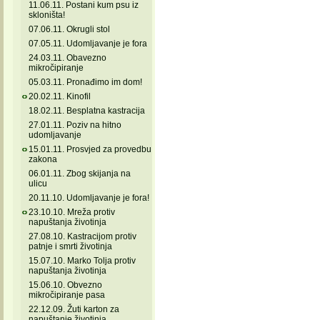
11.06.11. Postani kum psu iz
skloništa!
07.06.11. Okrugli stol
07.05.11. Udomljavanje je fora
24.03.11. Obavezno
mikročipiranje
05.03.11. Pronađimo im dom!
20.02.11. Kinofil
18.02.11. Besplatna kastracija
27.01.11. Poziv na hitno
udomljavanje
15.01.11. Prosvjed za provedbu
zakona
06.01.11. Zbog skijanja na
ulicu
20.11.10. Udomljavanje je fora!
23.10.10. Mreža protiv
napuštanja životinja
27.08.10. Kastracijom protiv
patnje i smrti životinja
15.07.10. Marko Tolja protiv
napuštanja životinja
15.06.10. Obvezno
mikročipiranje pasa
22.12.09. Žuti karton za
napuštanje životinja