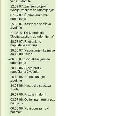
već ih udomite
22.09.07. Završen projekt
'Socijalizacijom do udomljenja'
07.09.07. Čipiranjem protiv
napuštanja
25.08.07. Kastracija spašava
životinje
11.08.07. Psi iz projekta
'Socijalizacijom do udomljenja'
28.07.07. Riječani, ne
napuštajte životinje!
20.06.07. Napuštanje - kažnjivo
do 15.000 kuna
06.06.07. Socijalizacijom do
udomljenja
30.12.06. Djeca protiv
napuštanja životinja
16.12.06. Ne poklanjajte
životinje
24.08.06. Kastracija spašava
živote
26.07.06. Pružite im dom!
03.07.06. Obitelj na more, a pas
na ulicu?
06.05.06. Novi dom za novi
početak