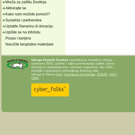
Mreža za zaštitu životinja
Aktivirajte se
Kako nam možete pomoći?
Suradnje i partnerstva
Uplatite članarinu ili donaciju
Upišite se na Infolistu
Posao i karijera
Naručite besplatne materijale
Udruga Prijatelji životinja
neprofitna je nevladina udruga,
osnovana 2001. godine s ciljem promoviranja zaštite i prava
životinja te vegetarijanstva, odnosno veganstva, kao etički,
ekološki i zdravstveno prihvatljivog životnog stila.
Udruga je članica
EVU
,
Eurogroup for Animals
,
ECEAE
,
IAFC
i
OIPA
.