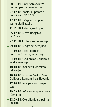
08.01.19. Fani Stipković za
pomoć psima i mačkama
27.12.18. Zašto su petarde
dopuštene 27.12.?
17.12.18. I Zagreb propisao
trajnu sterilizaciju
11.12.18. Udomi, ne kupuj!
05.12.18. Nova ubojstva
mačaka
27.11.18. Ljubav se ne kupuje
29.10.18. Nagrade herojima
27.10.18. Predsjednica RH
poručila: Udomi, ne kupuj!
24.10.18. Godišnjica Zakona o
zaštiti životinja
18.10.18. Koncert Udomimo
prijatelje
16.10.18. Nataša, Viktor, Ana i
Dalibor u kampanji za životinje
12.10.18. Prvi pas - udomljeni
pas
19.09.18. Infocentar spaja ljude
i životinje
13.09.18. Okupljanje sa psima
na Trgu