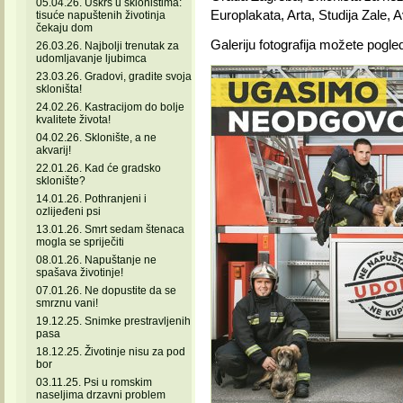
05.04.26. Uskrs u skloništima:
Europlakata, Arta, Studija Zale, 
tisuće napuštenih životinja
čekaju dom
Galeriju fotografija možete pogle
26.03.26. Najbolji trenutak za
udomljavanje ljubimca
23.03.26. Gradovi, gradite svoja
skloništa!
24.02.26. Kastracijom do bolje
kvalitete života!
04.02.26. Sklonište, a ne
akvarij!
22.01.26. Kad će gradsko
sklonište?
14.01.26. Pothranjeni i
ozlijeđeni psi
13.01.26. Smrt sedam štenaca
mogla se spriječiti
08.01.26. Napuštanje ne
spašava životinje!
07.01.26. Ne dopustite da se
smrznu vani!
19.12.25. Snimke prestravljenih
pasa
18.12.25. Životinje nisu za pod
bor
03.11.25. Psi u romskim
naseljima drzavni problem