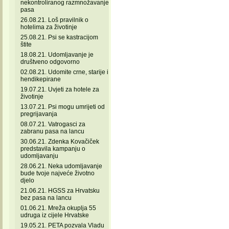
nekontroliranog razmnožavanje
pasa
26.08.21. Loš pravilnik o
hotelima za životinje
25.08.21. Psi se kastracijom
štite
18.08.21. Udomljavanje je
društveno odgovorno
02.08.21. Udomite crne, starije i
hendikepirane
19.07.21. Uvjeti za hotele za
životinje
13.07.21. Psi mogu umrijeti od
pregrijavanja
08.07.21. Vatrogasci za
zabranu pasa na lancu
30.06.21. Zdenka Kovačiček
predstavila kampanju o
udomljavanju
28.06.21. Neka udomljavanje
bude tvoje najveće životno
djelo
21.06.21. HGSS za Hrvatsku
bez pasa na lancu
01.06.21. Mreža okuplja 55
udruga iz cijele Hrvatske
19.05.21. PETA pozvala Vladu