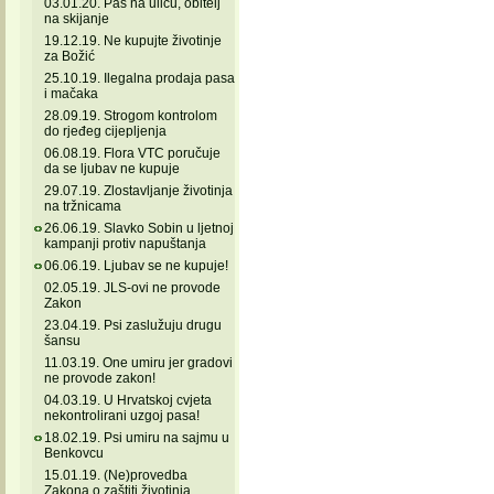
03.01.20. Pas na ulicu, obitelj
na skijanje
19.12.19. Ne kupujte životinje
za Božić
25.10.19. Ilegalna prodaja pasa
i mačaka
28.09.19. Strogom kontrolom
do rjeđeg cijepljenja
06.08.19. Flora VTC poručuje
da se ljubav ne kupuje
29.07.19. Zlostavljanje životinja
na tržnicama
26.06.19. Slavko Sobin u ljetnoj
kampanji protiv napuštanja
06.06.19. Ljubav se ne kupuje!
02.05.19. JLS-ovi ne provode
Zakon
23.04.19. Psi zaslužuju drugu
šansu
11.03.19. One umiru jer gradovi
ne provode zakon!
04.03.19. U Hrvatskoj cvjeta
nekontrolirani uzgoj pasa!
18.02.19. Psi umiru na sajmu u
Benkovcu
15.01.19. (Ne)provedba
Zakona o zaštiti životinja