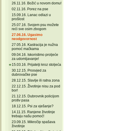
26.11.16. Božić u novom domu!
02.11.16. Porez na pse
15.09.16. Lanac odlazi u
prošlost
25.07.16. Svojem psu možete
reći sve osim zbogom
27.06.16. Ugasimo
neodgovornost
27.05.16. Kastracija je nužna
pomoć mačkama
09.04.16. Iskoristimo proljeće
za udomljavanje!
15.03.16. Prijatelji kroz stoljeća
30.12.15. Prosvjed za
dubrovačke pse
28.12.15. Slavlje ili ratna zona
22.12.15. Životinje nisu za pod
bor!
21.12.15. Dubrovnik policijom
protiv pasa
18.12.15. Psi za vješanje?
14.11.15. Ranjene životinje
trebaju našu pomoć!
23.09.15. Mikročip spašava
životinje