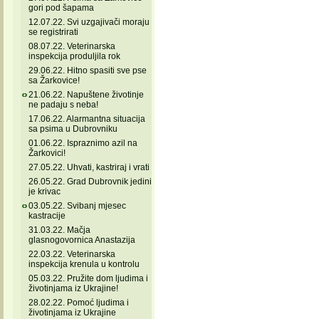
gori pod šapama
12.07.22. Svi uzgajivači moraju
se registrirati
08.07.22. Veterinarska
inspekcija produljila rok
29.06.22. Hitno spasiti sve pse
sa Žarkovice!
21.06.22. Napuštene životinje
ne padaju s neba!
17.06.22. Alarmantna situacija
sa psima u Dubrovniku
01.06.22. Ispraznimo azil na
Žarkovici!
27.05.22. Uhvati, kastriraj i vrati
26.05.22. Grad Dubrovnik jedini
je krivac
03.05.22. Svibanj mjesec
kastracije
31.03.22. Mačja
glasnogovornica Anastazija
22.03.22. Veterinarska
inspekcija krenula u kontrolu
05.03.22. Pružite dom ljudima i
životinjama iz Ukrajine!
28.02.22. Pomoć ljudima i
životinjama iz Ukrajine