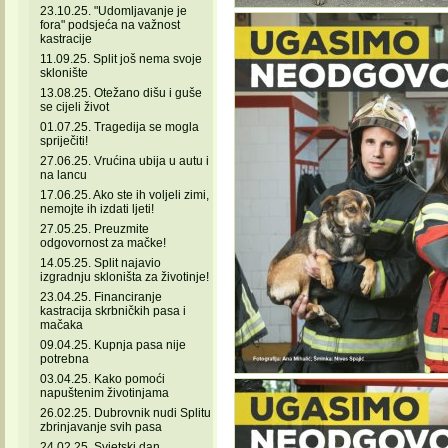
23.10.25. "Udomljavanje je
fora" podsjeća na važnost
kastracije
11.09.25. Split još nema svoje
sklonište
13.08.25. Otežano dišu i guše
se cijeli život
01.07.25. Tragedija se mogla
spriječiti!
27.06.25. Vrućina ubija u autu i
na lancu
17.06.25. Ako ste ih voljeli zimi,
nemojte ih izdati ljeti!
27.05.25. Preuzmite
odgovornost za mačke!
14.05.25. Split najavio
izgradnju skloništa za životinje!
23.04.25. Financiranje
kastracija skrbničkih pasa i
mačaka
09.04.25. Kupnja pasa nije
potrebna
03.04.25. Kako pomoći
napuštenim životinjama
26.02.25. Dubrovnik nudi Splitu
zbrinjavanje svih pasa
24.02.25. Svjetski dan