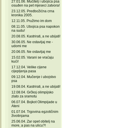
27.01.06. Mučitelj i ubojica psa
osuđen na pet mjeseci zatvora!
23.12.05. Predbožićna crna
kronika 2005.
12.11.05. Pružimo im dom
08.11.05. Ubojica psa napokon
na sudu!
20.08.05. Kastrirati, a ne ubijati!
30.06.05. Ne ostavljaj me -
udomi me
20.06.05. Ne ostavljaj me
15.02.05. Varani se vraćaju
kući!
17.12.04. Velike cijene
cijepljenja pasa
09.12.04. Mučenje i ubojstvo
psa
19.08.04. Kastrirati, a ne ubijati!
12.08.04. Grčkoj olimpijsko
zlato za sramotu
06.07.04. Bojkot Olimpijade u
Ateni
01.07.04. Trgovina egzotičnim
životinjama
25.06.04. Zar opet obitelj na
more, a pas na ulicu?!