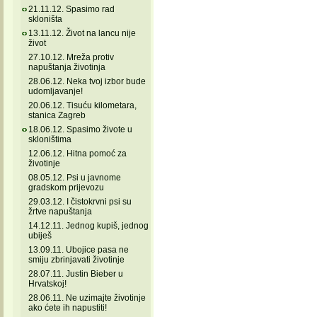
21.11.12. Spasimo rad
skloništa
13.11.12. Život na lancu nije
život
27.10.12. Mreža protiv
napuštanja životinja
28.06.12. Neka tvoj izbor bude
udomljavanje!
20.06.12. Tisuću kilometara,
stanica Zagreb
18.06.12. Spasimo živote u
skloništima
12.06.12. Hitna pomoć za
životinje
08.05.12. Psi u javnome
gradskom prijevozu
29.03.12. I čistokrvni psi su
žrtve napuštanja
14.12.11. Jednog kupiš, jednog
ubiješ
13.09.11. Ubojice pasa ne
smiju zbrinjavati životinje
28.07.11. Justin Bieber u
Hrvatskoj!
28.06.11. Ne uzimajte životinje
ako ćete ih napustiti!