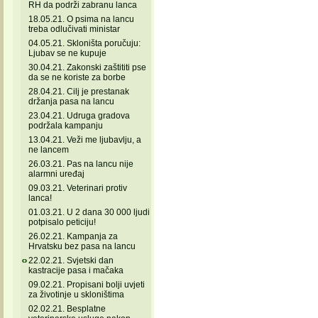
RH da podrži zabranu lanca
18.05.21. O psima na lancu
treba odlučivati ministar
04.05.21. Skloništa poručuju:
Ljubav se ne kupuje
30.04.21. Zakonski zaštititi pse
da se ne koriste za borbe
28.04.21. Cilj je prestanak
držanja pasa na lancu
23.04.21. Udruga gradova
podržala kampanju
13.04.21. Veži me ljubavlju, a
ne lancem
26.03.21. Pas na lancu nije
alarmni uređaj
09.03.21. Veterinari protiv
lanca!
01.03.21. U 2 dana 30 000 ljudi
potpisalo peticiju!
26.02.21. Kampanja za
Hrvatsku bez pasa na lancu
22.02.21. Svjetski dan
kastracije pasa i mačaka
09.02.21. Propisani bolji uvjeti
za životinje u skloništima
02.02.21. Besplatne