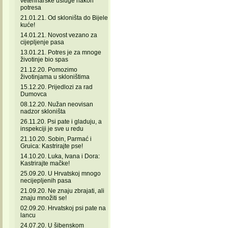
veterinarske usluge nakon
potresa
21.01.21. Od skloništa do Bijele
kuće!
14.01.21. Novost vezano za
cijepljenje pasa
13.01.21. Potres je za mnoge
životinje bio spas
21.12.20. Pomozimo
životinjama u skloništima
15.12.20. Prijedlozi za rad
Dumovca
08.12.20. Nužan neovisan
nadzor skloništa
26.11.20. Psi pate i gladuju, a
inspekciji je sve u redu
21.10.20. Sobin, Parmać i
Gruica: Kastrirajte pse!
14.10.20. Luka, Ivana i Dora:
Kastrirajte mačke!
25.09.20. U Hrvatskoj mnogo
necijepljenih pasa
21.09.20. Ne znaju zbrajati, ali
znaju množiti se!
02.09.20. Hrvatskoj psi pate na
lancu
24.07.20. U šibenskom