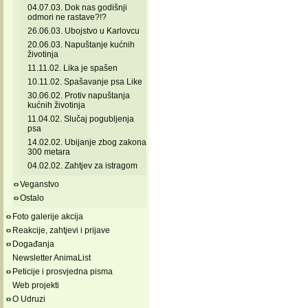
04.07.03. Dok nas godišnji
odmori ne rastave?!?
26.06.03. Ubojstvo u Karlovcu
20.06.03. Napuštanje kućnih
životinja
11.11.02. Lika je spašen
10.11.02. Spašavanje psa Like
30.06.02. Protiv napuštanja
kućnih životinja
11.04.02. Slučaj pogubljenja
psa
14.02.02. Ubijanje zbog zakona
300 metara
04.02.02. Zahtjev za istragom
Veganstvo
Ostalo
Foto galerije akcija
Reakcije, zahtjevi i prijave
Događanja
Newsletter AnimaList
Peticije i prosvjedna pisma
Web projekti
O Udruzi