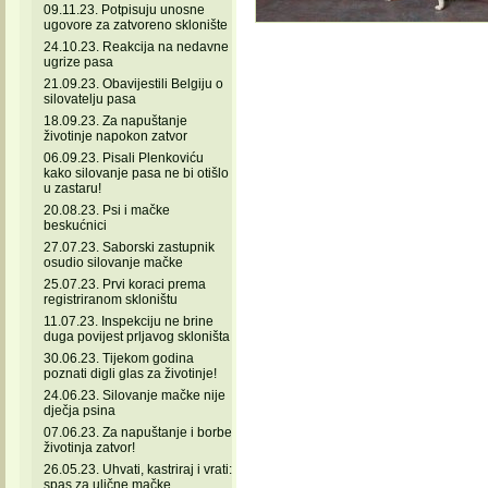
09.11.23. Potpisuju unosne
ugovore za zatvoreno sklonište
24.10.23. Reakcija na nedavne
ugrize pasa
21.09.23. Obavijestili Belgiju o
silovatelju pasa
18.09.23. Za napuštanje
životinje napokon zatvor
06.09.23. Pisali Plenkoviću
kako silovanje pasa ne bi otišlo
u zastaru!
20.08.23. Psi i mačke
beskućnici
27.07.23. Saborski zastupnik
osudio silovanje mačke
25.07.23. Prvi koraci prema
registriranom skloništu
11.07.23. Inspekciju ne brine
duga povijest prljavog skloništa
30.06.23. Tijekom godina
poznati digli glas za životinje!
24.06.23. Silovanje mačke nije
dječja psina
07.06.23. Za napuštanje i borbe
životinja zatvor!
26.05.23. Uhvati, kastriraj i vrati:
spas za ulične mačke