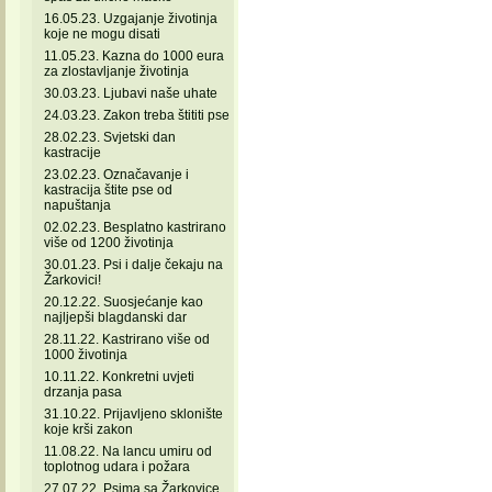
16.05.23. Uzgajanje životinja
koje ne mogu disati
11.05.23. Kazna do 1000 eura
za zlostavljanje životinja
30.03.23. Ljubavi naše uhate
24.03.23. Zakon treba štititi pse
28.02.23. Svjetski dan
kastracije
23.02.23. Označavanje i
kastracija štite pse od
napuštanja
02.02.23. Besplatno kastrirano
više od 1200 životinja
30.01.23. Psi i dalje čekaju na
Žarkovici!
20.12.22. Suosjećanje kao
najljepši blagdanski dar
28.11.22. Kastrirano više od
1000 životinja
10.11.22. Konkretni uvjeti
drzanja pasa
31.10.22. Prijavljeno sklonište
koje krši zakon
11.08.22. Na lancu umiru od
toplotnog udara i požara
27.07.22. Psima sa Žarkovice