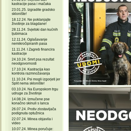
kastracije pasa i mačaka
23.01.25. Izgradite gradsko
sklonište!
18.12.24. Ne poklanjajte
životinje za blagdane!
28.11.24. Svjetski dan kućnih
ljubimaca
12.11.24. Oglašavanje
nemikročipiranih pasa
11.11.24. I Zagreb financira
kastracije
24.10.24. Smrt psa rezultat
neodgovornosti
17.10.24. Kastracija kao
kontrola razmnožavanja
11.10.24. Psi mogli izgorjeti jer
Split nema sklonište!
03.10.24. Na Europskom trgu
udruge za životinje
14.08.24. Izmučene pse
konačno skinuli s lanca
26.07.24. Protiv zlostavljača
podignuta optužnica
22.07.24. Minea objavila i
video
10.07.24. Minea poručuje: