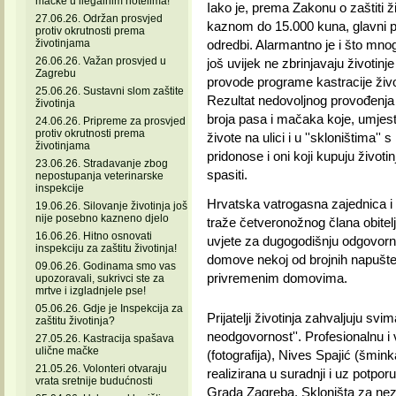
mačke u ilegalnim hotelima!
Iako je, prema Zakonu o zaštiti 
27.06.26. Održan prosvjed
kaznom do 15.000 kuna, glavni p
protiv okrutnosti prema
životinjama
odredbi. Alarmantno je i što mno
26.06.26. Važan prosvjed u
još uvijek ne zbrinjavaju životin
Zagrebu
provode programe kastracije životi
25.06.26. Sustavni slom zaštite
Rezultat nedovoljnog provođenja
životinja
broja pasa i mačaka koje, umjesto
24.06.26. Pripreme za prosvjed
protiv okrutnosti prema
živote na ulici i u ''skloništima'
životinjama
pridonose i oni koji kupuju životi
23.06.26. Stradavanje zbog
spasiti.
nepostupanja veterinarske
inspekcije
Hrvatska vatrogasna zajednica i Pr
19.06.26. Silovanje životinja još
nije posebno kazneno djelo
traže četveronožnog člana obitelji
16.06.26. Hitno osnovati
uvjete za dugogodišnju odgovornu 
inspekciju za zaštitu životinja!
domove nekoj od brojnih napušteni
09.06.26. Godinama smo vas
privremenim domovima.
upozoravali, sukrivci ste za
mrtve i izgladnjele pse!
05.06.26. Gdje je Inspekcija za
Prijatelji životinja zahvaljuju svim
zaštitu životinja?
neodgovornost''. Profesionalnu i 
27.05.26. Kastracija spašava
ulične mačke
(fotografija), Nives Spajić (šmin
21.05.26. Volonteri otvaraju
realizirana u suradnji i uz potpo
vrata sretnije budućnosti
Grada Zagreba, Skloništa za nez