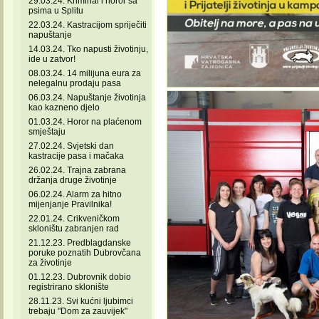
29.03.24. Kriminal i horor sa
psima u Splitu
22.03.24. Kastracijom spriječiti
napuštanje
14.03.24. Tko napusti životinju,
ide u zatvor!
08.03.24. 14 milijuna eura za
nelegalnu prodaju pasa
06.03.24. Napuštanje životinja
kao kazneno djelo
01.03.24. Horor na plaćenom
smještaju
27.02.24. Svjetski dan
kastracije pasa i mačaka
26.02.24. Trajna zabrana
držanja druge životinje
06.02.24. Alarm za hitno
mijenjanje Pravilnika!
22.01.24. Crikveničkom
skloništu zabranjen rad
21.12.23. Predblagdanske
poruke poznatih Dubrovčana
za životinje
01.12.23. Dubrovnik dobio
registrirano sklonište
28.11.23. Svi kućni ljubimci
trebaju "Dom za zauvijek"