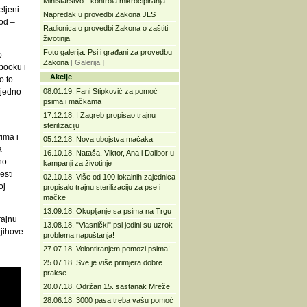
Ministarstvo - kontrola mikročipiranja
eljeni
Napredak u provedbi Zakona JLS
od –
Radionica o provedbi Zakona o zaštiti
životinja
Foto galerija: Psi i građani za provedbu
p
Zakona
[ Galerija ]
booku i
Akcije
o to
ajedno
08.01.19. Fani Stipković za pomoć
psima i mačkama
17.12.18. I Zagreb propisao trajnu
sterilizaciju
ima i
05.12.18. Nova ubojstva mačaka
a
16.10.18. Nataša, Viktor, Ana i Dalibor u
no
kampanji za životinje
esti
02.10.18. Više od 100 lokalnih zajednica
oj
propisalo trajnu sterilizaciju za pse i
mačke
13.09.18. Okupljanje sa psima na Trgu
rajnu
13.08.18. "Vlasnički" psi jedini su uzrok
njihove
problema napuštanja!
27.07.18. Volontiranjem pomozi psima!
25.07.18. Sve je više primjera dobre
prakse
20.07.18. Održan 15. sastanak Mreže
28.06.18. 3000 pasa treba vašu pomoć