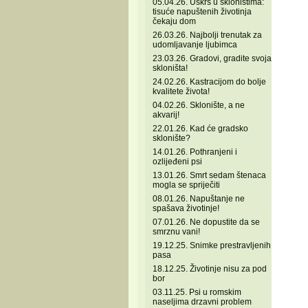
05.04.26. Uskrs u skloništima:
tisuće napuštenih životinja
čekaju dom
26.03.26. Najbolji trenutak za
udomljavanje ljubimca
23.03.26. Gradovi, gradite svoja
skloništa!
24.02.26. Kastracijom do bolje
kvalitete života!
04.02.26. Sklonište, a ne
akvarij!
22.01.26. Kad će gradsko
sklonište?
14.01.26. Pothranjeni i
ozlijeđeni psi
13.01.26. Smrt sedam štenaca
mogla se spriječiti
08.01.26. Napuštanje ne
spašava životinje!
07.01.26. Ne dopustite da se
smrznu vani!
19.12.25. Snimke prestravljenih
pasa
18.12.25. Životinje nisu za pod
bor
03.11.25. Psi u romskim
naseljima drzavni problem