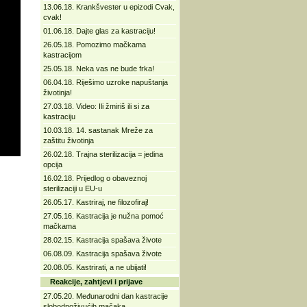
13.06.18. Krankšvester u epizodi Cvak,
cvak!
01.06.18. Dajte glas za kastraciju!
26.05.18. Pomozimo mačkama
kastracijom
25.05.18. Neka vas ne bude frka!
06.04.18. Riješimo uzroke napuštanja
životinja!
27.03.18. Video: Ili žmiriš ili si za
kastraciju
10.03.18. 14. sastanak Mreže za
zaštitu životinja
26.02.18. Trajna sterilizacija = jedina
opcija
16.02.18. Prijedlog o obaveznoj
sterilizaciji u EU-u
26.05.17. Kastriraj, ne filozofiraj!
27.05.16. Kastracija je nužna pomoć
mačkama
28.02.15. Kastracija spašava živote
06.08.09. Kastracija spašava živote
20.08.05. Kastrirati, a ne ubijati!
Reakcije, zahtjevi i prijave
27.05.20. Međunarodni dan kastracije
slobodnoživućih mačaka