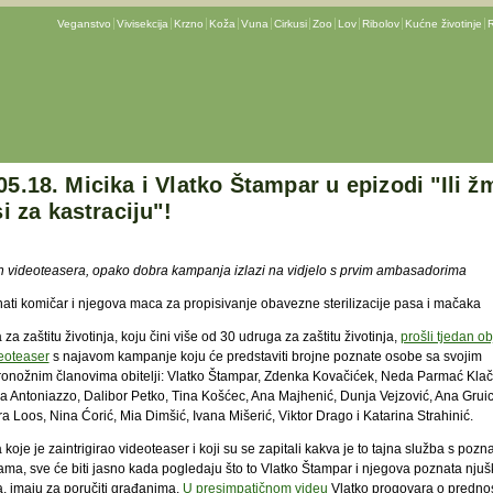
Veganstvo
Vivisekcija
Krzno
Koža
Vuna
Cirkusi
Zoo
Lov
Ribolov
Kućne životinje
R
05.18. Micika i Vlatko Štampar u epizodi "Ili žm
 si za kastraciju"!
 videoteasera, opako dobra kampanja izlazi na vidjelo s prvim ambasadorima
nati komičar i njegova maca za propisivanje obavezne sterilizacije pasa i mačaka
za zaštitu životinja, koju čini više od 30 udruga za zaštitu životinja,
prošli tjedan ob
deoteaser
s najavom kampanje koju će predstaviti brojne poznate osobe sa svojim
ronožnim članovima obitelji: Vlatko Štampar, Zdenka Kovačićek, Neda Parmać Klač
a Antoniazzo, Dalibor Petko, Tina Košćec, Ana Majhenić, Dunja Vejzović, Ana Gruic
 Loos, Nina Ćorić, Mia Dimšić, Ivana Mišerić, Viktor Drago i Katarina Strahinić.
koje je zaintrigirao videoteaser i koji su se zapitali kakva je to tajna služba s pozn
ama, sve će biti jasno kada pogledaju što to Vlatko Štampar i njegova poznata njuš
a, imaju za poručiti građanima.
U presimpatičnom videu
Vlatko progovara o predno