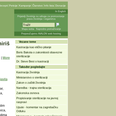
ecepti
Peticije
Kampanje
Članstvo
Info lista
Donacije
In English
Prijatelji životinja su udruga za promoviranje
prava životinja i veganstva
Mapa weba
Napredno pretraživanje
Preporučujemo AVALON web hosting
Vezane teme
iriš
Kastracija kao etičko pitanje
Boris Bakota o zakonitosti obavezne
sterilizacije
|
More
Dr. Steve Best o kastraciji
Također pogledajte
Kastracija životinja
Ministarstvo o sterilizaciji
javila
Zakon o zaštiti životinja
Naredba - trajna sterilizacija
ar,
a,
Zakonska osnova
Propisivanje sterilizacije na javnoj
raspravi
atim
Upute - komentar na zagrebačku
kica,
Odluku
stima