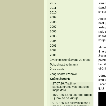
2012
steril
štenci
2011
smijeh
2010
2009
Arhit
2008
nastu
2007
Instag
2006
rade s
sa sv
2005
korije
2004
2003
Micika
2002
time 
2001
životi
Životinje iskorištavane za hranu
potoms
kao št
Pokusi na životinjama
uličn
Žrtve mode
Zbog sporta i zabave
Udrug
Kućne životinje
steri
27.07.26. Tražimo
Faceb
sankcioniranje veterinarskih
ljubi
inspektora
16.07.26. Lana Lourdes Rupić:
Ljubav se ne kupuje.
01.07.26. Ne ostavljajte pse i