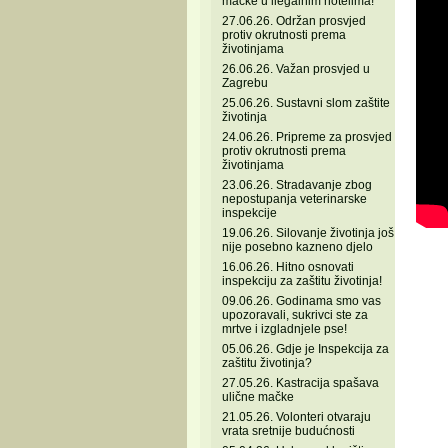
mačke u ilegalnim hotelima!
27.06.26. Održan prosvjed
protiv okrutnosti prema
životinjama
26.06.26. Važan prosvjed u
Zagrebu
25.06.26. Sustavni slom zaštite
životinja
24.06.26. Pripreme za prosvjed
protiv okrutnosti prema
životinjama
23.06.26. Stradavanje zbog
nepostupanja veterinarske
inspekcije
19.06.26. Silovanje životinja još
nije posebno kazneno djelo
16.06.26. Hitno osnovati
inspekciju za zaštitu životinja!
09.06.26. Godinama smo vas
upozoravali, sukrivci ste za
mrtve i izgladnjele pse!
05.06.26. Gdje je Inspekcija za
zaštitu životinja?
27.05.26. Kastracija spašava
ulične mačke
21.05.26. Volonteri otvaraju
vrata sretnije budućnosti