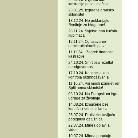
kastracije pasa i mačaka
23.01.25. Izgradite gradsko
sklonište!
18.12.24. Ne poklanjajte
životinje za blagdane!
28.11.24. Svjetski dan kućnih
ljubimaca
12.11.24. Oglašavanje
nemikročipiranih pasa
11.11.24. I Zagreb financira
kastracije
24.10.24. Smrt psa rezultat
neodgovornosti
17.10.24. Kastracija kao
kontrola razmnožavanja
11.10.24. Psi mogli izgorjeti jer
Split nema sklonište!
03.10.24. Na Europskom trgu
udruge za životinje
14.08.24. Izmučene pse
konačno skinuli s lanca
26.07.24. Protiv zlostavljača
podignuta optužnica
22.07.24. Minea objavila i
video
10.07.24. Minea poručuje: