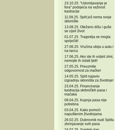
23.10.25. "Udomljavanje je
fora" podsjeća na važnost
kastracije
11.09.25. Split još nema svoje
sklonište
13.08.25. Otežano dišu i guše
se cijeli život
01.07.25. Tragedija se mogla
spriječiti!
27.06.25. Vrućina ubija u autu i
na lancu
17.06.25. Ako ste ih voljeli zimi,
nemojte ih izdati ljeti!
27.05.25. Preuzmite
odgovornost za mačke!
14.05.25. Split najavio
izgradnju skloništa za životinje!
23.04.25. Financiranje
kastracija skrbničkih pasa i
mačaka
09.04.25. Kupnja pasa nije
potrebna
03.04.25. Kako pomoći
napuštenim životinjama
26.02.25. Dubrovnik nudi Splitu
zbrinjavanje svih pasa
24.02.25. Svjetski dan