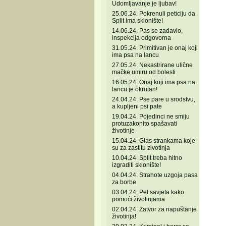
Udomljavanje je ljubav!
25.06.24. Pokrenuli peticiju da
Split ima sklonište!
14.06.24. Pas se zadavio,
inspekcija odgovorna
31.05.24. Primitivan je onaj koji
ima psa na lancu
27.05.24. Nekastrirane ulične
mačke umiru od bolesti
16.05.24. Onaj koji ima psa na
lancu je okrutan!
24.04.24. Pse pare u srodstvu,
a kupljeni psi pate
19.04.24. Pojedinci ne smiju
protuzakonito spašavati
životinje
15.04.24. Glas strankama koje
su za zastitu zivotinja
10.04.24. Split treba hitno
izgraditi sklonište!
04.04.24. Strahote uzgoja pasa
za borbe
03.04.24. Pet savjeta kako
pomoći životinjama
02.04.24. Zatvor za napuštanje
životinja!