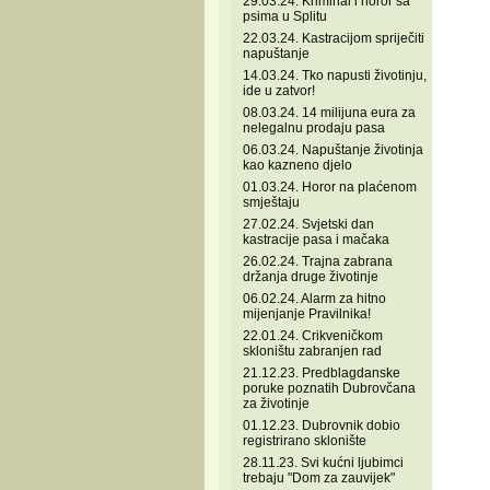
29.03.24. Kriminal i horor sa
psima u Splitu
22.03.24. Kastracijom spriječiti
napuštanje
14.03.24. Tko napusti životinju,
ide u zatvor!
08.03.24. 14 milijuna eura za
nelegalnu prodaju pasa
06.03.24. Napuštanje životinja
kao kazneno djelo
01.03.24. Horor na plaćenom
smještaju
27.02.24. Svjetski dan
kastracije pasa i mačaka
26.02.24. Trajna zabrana
držanja druge životinje
06.02.24. Alarm za hitno
mijenjanje Pravilnika!
22.01.24. Crikveničkom
skloništu zabranjen rad
21.12.23. Predblagdanske
poruke poznatih Dubrovčana
za životinje
01.12.23. Dubrovnik dobio
registrirano sklonište
28.11.23. Svi kućni ljubimci
trebaju "Dom za zauvijek"