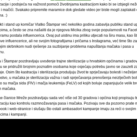
izacije i podsjeća na važnost pomoći životinjama kastracijom kako bi se izbjegli než
 i mačići. Svakako pripremite maramice dok gledate video jer biste mogli zaplakati 
a. :)
ekt i stand up komičar Vlatko Štampar već nekoliko godina zabavlja publiku stand u
pima, a često se zna našaliti da je njegova Micika zbog svoje popularnosti na Face
ramu postala influencerica. Ovaj put uistinu ima priliku utjecati na širu masu, kao št
ve influencerice, ali ne svojim fotografijama i pričama s Instagrama, već time što z
ojim skrbnikom nudi rješenje za suzbijanje problema napuštanja mačaka i pasa u
nu.
 i Štampar pozdravljaju uvođenje trajne sterilizacije u hrvatskim općinama i gradov
su se pridružili brojnim poznatim osobama koje osjećaju potrebu javno se zauzeti z
nje. Osim što kastracija i sterilizacija produljuju život te sprječavaju bolesti i neželje
tvo, u mačaka je sterilizacija važna i radi sprječavanja prenošenja neizlječivih bol
o su mačja sida (FIV) i mačja leukemija (FeLV) od kojih boluje zapanjujuće velik br
ih mačaka.
e članice Mreže pozdravljaju sada već više od 30 gradova i općina koji propisuju t
lizaciju kao kontrolu razmnožavanja pasa i mačaka. Pozivaju sve da pozorno prate 
ook i web-stranice i slušaju što ostali ambasadori kampanje imaju za reći o svojim
mcima i kampanji.