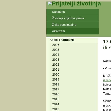
Naslovna
Životinje i njihova prava
Živite suosjećajno
Aktivizam
Akcije i kampanje
17.
2026
ili
2025
2024
2023
Nakon
2022
- Poz
2021
2020
Mreža 
2019
je vi
2018
četve
Nataš
2017
Tamara
2016
2015
Svima 
2014
njušk
2013
Micik