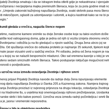
jatelji životinja smatraju i da se istragom treba otkriti gdje je nekastrirana i vjerojat
ročipirana i necijepljena majka preminulih štenaca, koja će za pola godine imati n
e: „Umjesto zakonski kažnjivog napuštanja životinja, svaki skrbnik pasa mora štenc
ti mikročipom, oglasiti za udomljavanje i udomiti, a kujicu kastrirati kako se ne bi p
eglo.”
kundi gledala u vrećicu, nagazila štence nogom
etimo, nadzorne kamere snimile su dvije ženske osobe koje su taksi-vozilom došle
alište kod vatrogasnog doma, gdje je jedna od njih iz vozila iznijela otvorenu vreći
životinjama i odložila ju na tlo gledajući u njezin sadržaj. Druga žena ubrzo joj se
žila. Od spuštanja vrećice do odlaska proteklo je najmanje 35 sekundi, tijekom koji
imale jasan vizualni uvid u sadržaj vrećice. Pri odlasku, jedna od žena nogom je na
u u kojoj su se nalazili bespomoćni mladunci. Oko sat vremena kasnije u istoj je vre
đeno sedam smrznutih mrtvih štenaca. Takvo postupanje isključuje mogućnost neha
esnosti o posljedicama.
 uzročna veza između ostavljanja životinja i njihove smrti
enoj prijavi Prijatelji životinja navode da radnje dviju žena ispunjavaju elemente
nog djela napuštanja životinja iz članka 205.a Kaznenog zakona. Namjera trajnog
anja životinja proizlazi iz svjesnog prijevoza na drugu lokaciju, ostavljanja životinj
ci na hladnome tlu, u uvjetima koji onemogućavaju njihovo preživljavanje, izostank
narske skrbi i bilo kakve pomoći. Uzročna veza između radnji počiniteljica i smrti š
na je, jasna i vremenski neposredna.
štenaca bila je objektivno predvidiva