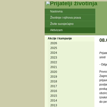
Naslovna
Životinje i njihova prava
Živite suosjećajno
Aktivizam
Akcije i kampanje
08.
2026
2025
2024
Prijat
smrti
2023
2022
- Odgo
2021
Povod
2020
Zagre
2019
prija
2018
poslj
2017
postup
2016
obziro
2015
izrek
2014
do pe
2013