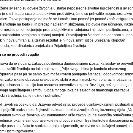
 žene svjesno su dovele životinje u stanje neposredne životne ugroženosti u uvjeti
a je smrt mladunaca bila objektivno predvidiva, čime su prihvatile mogućnost takve
edice. Takvo postupanje ne može se tumačiti kao pomoć jer pomoć znači osigurati s
ti životinje na toplo ili ih predati nadležnim službama, što ovdje nije učinjeno. Kaz
ornost se pritom ocjenjuje prema objektivnim radnjama i njihovim posljedicama, a
 naknadnim tvrdnjama o dobroj namjeri. Ostavljanjem štenaca na ledenom tlu prihv
ik njihova umiranja, a izravni rezultat je njihova smrt”, ističe Snježana Klopotan
nda, koordinatorica projekata u Prijateljima životinja.
 se ne provodi svugdje
šava da je slučaj iz Lukavca posljedica dugogodišnjeg izostanka sustavne proved
 o zaštiti životinja na lokalnoj razini: „Prije svega, bitna je kontrola obaveznog
ipiranja pasa jer se samo tako može utvrditi podrijetlo štenaca i odgovornost skrbn
er, zakonska je obaveza svakoga tko skrbi o psu ili mački kontrola razmnožavanja
nja, odnosno kastracija kao osnovna preventivna mjera. Bez toga, neželjena legla i
avaju napuštanjem i smrću. Stoga mnoge lokalne zajednice financiraju kastracije
čkih životinja, što je nužno i pohvalno.”
elji životinja očekuju da Državno odvjetništvo provede učinkovit kazneni postupak je
spriječiti praksu nekažnjivosti i naknadne relativizacije očitog kaznenog djela: „Va
onirati skrbnike životinja koji kontinuirano krše zakon i pune skloništa odbačenim 
 jedinice lokalne samouprave koje ne provode zakon. Bez kontrole mikročipiranja p
cije pasa i mačaka te sankcioniranja odgovornih, ovakvi će se slučajevi ponavljati, 
m i istim izgovorima.”