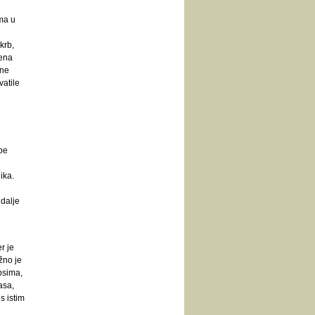
ma u
krb,
nena
 ne
atile
be
ika.
 dalje
r je
žno je
psima,
asa,
s istim