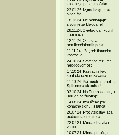
kastracije pasa i mačaka
23.01.25. Izgradite gradsko
sklonište!
18.12.24. Ne poklanjajte
životinje za blagdane!
28.11.24. Svjetski dan kućnih
ljubimaca
12.11.24. Oglašavanje
nemikročipiranih pasa
11.11.24. I Zagreb financira
kastracije
24.10.24. Smrt psa rezultat
neodgovornosti
17.10.24. Kastracija kao
kontrola razmnožavanja
11.10.24. Psi mogli izgorjeti jer
Split nema sklonište!
03.10.24. Na Europskom trgu
udruge za životinje
14.08.24. Izmučene pse
konačno skinuli s lanca
26.07.24. Protiv zlostavljača
podignuta optužnica
22.07.24. Minea objavila i
video
10.07.24. Minea poručuje: