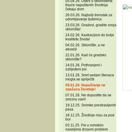
05.04.26. Uskrs u skloništima:
tisuće napuštenih životinja
čekaju dom
26.03.26. Najbolji trenutak za
udomljavanje ljubimca
23.03.26. Gradovi, gradite svoja
skloništa!
24.02.26. Kastracijom do bolje
kvalitete života!
04.02.26. Sklonište, a ne
akvarij!
22.01.26. Kad će gradsko
sklonište?
14.01.26. Pothranjeni i
ozlijeđeni psi
13.01.26. Smrt sedam štenaca
mogla se spriječiti
08.01.26. Napuštanje ne
spašava životinje!
07.01.26. Ne dopustite da se
smrznu vani!
19.12.25. Snimke prestravljenih
pasa
18.12.25. Životinje nisu za pod
bor
03.11.25. Psi u romskim
naseljima drzavni problem