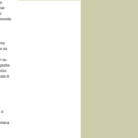
no
ove
e
onovilo
 na
cu sa
h su
gazila
ćici
ta ili
a u
a
tenaca