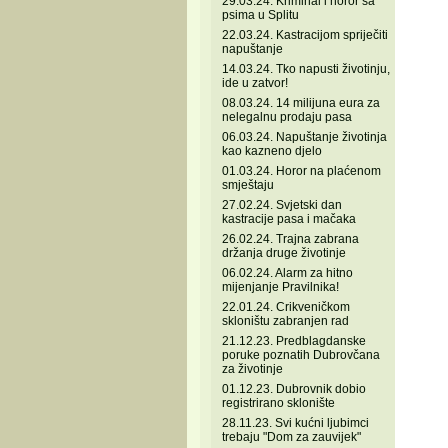
29.03.24. Kriminal i horor sa
psima u Splitu
22.03.24. Kastracijom spriječiti
napuštanje
14.03.24. Tko napusti životinju,
ide u zatvor!
08.03.24. 14 milijuna eura za
nelegalnu prodaju pasa
06.03.24. Napuštanje životinja
kao kazneno djelo
01.03.24. Horor na plaćenom
smještaju
27.02.24. Svjetski dan
kastracije pasa i mačaka
26.02.24. Trajna zabrana
držanja druge životinje
06.02.24. Alarm za hitno
mijenjanje Pravilnika!
22.01.24. Crikveničkom
skloništu zabranjen rad
21.12.23. Predblagdanske
poruke poznatih Dubrovčana
za životinje
01.12.23. Dubrovnik dobio
registrirano sklonište
28.11.23. Svi kućni ljubimci
trebaju "Dom za zauvijek"