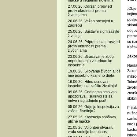
mačke u ilegalnim hotelima!
27.06.26. Održan prosvjed
„Obje
protiv okrutnosti prema
kojim
životinjama
poslj
26.06.26. Važan prosvjed u
skloni
Zagrebu
odgov
25.06.26. Sustavni slom zaštite
životinja
prema
su riz
24.06.26. Pripreme za prosvjed
protiv okrutnosti prema
Kačave
životinjama
Zakon
23.06.26. Stradavanje zbog
nepostupanja veterinarske
inspekcije
Nagla
Zakona
19.06.26. Silovanje životinja još
nije posebno kazneno djelo
mikroč
16.06.26. Hitno osnovati
Takođ
inspekciju za zaštitu životinja!
životi
09.06.26. Godinama smo vas
završ
upozoravali, sukrivci ste za
skrbni
mrtve i izgladnjele pse!
05.06.26. Gdje je Inspekcija za
Prijat
zaštitu životinja?
nužno 
27.05.26. Kastracija spašava
sankci
ulične mačke
kao i
21.05.26. Volonteri otvaraju
kastra
vrata sretnije budućnosti
ishodo