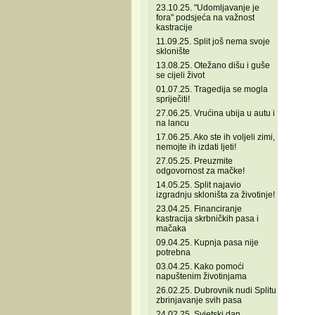
23.10.25. "Udomljavanje je
fora" podsjeća na važnost
kastracije
11.09.25. Split još nema svoje
sklonište
13.08.25. Otežano dišu i guše
se cijeli život
01.07.25. Tragedija se mogla
spriječiti!
27.06.25. Vrućina ubija u autu i
na lancu
17.06.25. Ako ste ih voljeli zimi,
nemojte ih izdati ljeti!
27.05.25. Preuzmite
odgovornost za mačke!
14.05.25. Split najavio
izgradnju skloništa za životinje!
23.04.25. Financiranje
kastracija skrbničkih pasa i
mačaka
09.04.25. Kupnja pasa nije
potrebna
03.04.25. Kako pomoći
napuštenim životinjama
26.02.25. Dubrovnik nudi Splitu
zbrinjavanje svih pasa
24.02.25. Svjetski dan