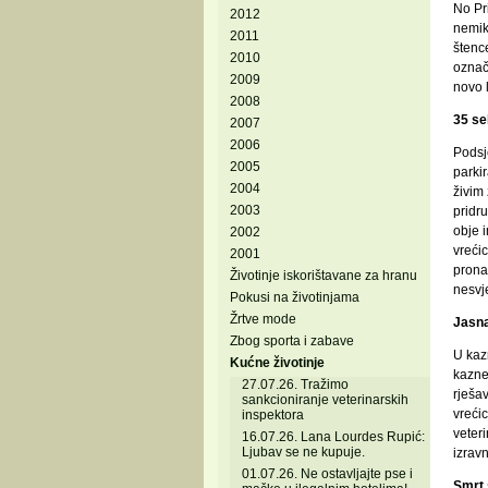
No Pri
2012
nemik
2011
štenc
2010
označi
2009
novo l
2008
35 se
2007
2006
Podsj
2005
parkir
2004
živim 
2003
pridru
obje 
2002
vrećic
2001
prona
Životinje iskorištavane za hranu
nesvj
Pokusi na životinjama
Žrtve mode
Jasna
Zbog sporta i zabave
U kazn
Kućne životinje
kazne
27.07.26. Tražimo
rješav
sankcioniranje veterinarskih
vreći
inspektora
veteri
16.07.26. Lana Lourdes Rupić:
Ljubav se ne kupuje.
izrav
01.07.26. Ne ostavljajte pse i
Smrt 