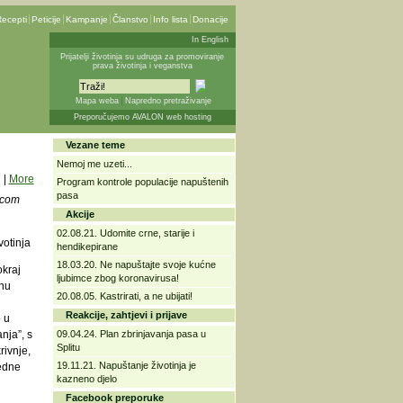
ecepti
Peticije
Kampanje
Članstvo
Info lista
Donacije
In English
Prijatelji životinja su udruga za promoviranje
prava životinja i veganstva
Mapa weba
Napredno pretraživanje
Preporučujemo AVALON web hosting
Vezane teme
Nemoj me uzeti...
|
More
Program kontrole populacije napuštenih
pasa
icom
Akcije
02.08.21. Udomite crne, starije i
votinja
hendikepirane
18.03.20. Ne napuštajte svoje kućne
kraj
ljubimce zbog koronavirusa!
enu
20.08.05. Kastrirati, a ne ubijati!
Reakcije, zahtjevi i prijave
 u
nja”, s
09.04.24. Plan zbrinjavanja pasa u
Splitu
rivnje,
19.11.21. Napuštanje životinja je
jedne
kazneno djelo
Facebook preporuke