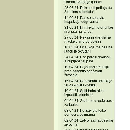
Udomljavanje je ljubav!
25.06.24. Pokrenuli peticiju da
Split ima sklonište!
14.06.24. Pas se zadavio,
inspekcija odgovorna
31.05.24. Primitivan je onaj koji
ima psa na lancu
27.05.24. Nekastrirane ulične
mačke umiru od bolesti
16.05.24. Onaj koji ima psa na
lancu je okrutan!
24.04.24. Pse pare u srodstvu,
a kupljeni psi pate
19.04.24. Pojedinci ne smiju
protuzakonito spašavati
životinje
15.04.24. Glas strankama koje
su za zastitu zivotinja
10.04.24. Split treba hitno
izgraditi sklonište!
04.04.24. Strahote uzgoja pasa
za borbe
03.04.24. Pet savjeta kako
pomoći životinjama
02.04.24. Zatvor za napuštanje
životinja!