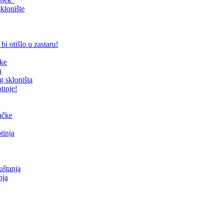
klonište
bi otišlo u zastaru!
čke
u
g skloništa
tinje!
mačke
tinja
uštanja
nja