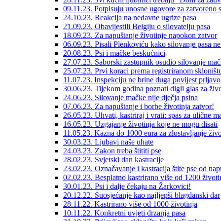
09.11.23. Potpisuju unosne ugovore za zatvoreno s
24.10.23. Reakcija na nedavne ugrize pasa
21.09.23. Obavijestili Belgiju o silovatelju pasa
18.09.23. Za napuštanje životinje napokon zatvor
06.09.23. Pisali Plenkoviću kako silovanje pasa ne 
20.08.23. Psi i mačke beskućnici
27.07.23. Saborski zastupnik osudio silovanje ma
25.07.23. Prvi koraci prema registriranom skloništ
11.07.23. Inspekciju ne brine duga povijest prljavo
30.06.23. Tijekom godina poznati digli glas za živo
24.06.23. Silovanje mačke nije dječja psina
07.06.23. Za napuštanje i borbe životinja zatvor!
26.05.23. Uhvati, kastriraj i vrati: spas za ulične 
16.05.23. Uzgajanje životinja koje ne mogu disati
11.05.23. Kazna do 1000 eura za zlostavljanje živo
30.03.23. Ljubavi naše uhate
24.03.23. Zakon treba štititi pse
28.02.23. Svjetski dan kastracije
23.02.23. Označavanje i kastracija štite pse od nap
02.02.23. Besplatno kastrirano više od 1200 životi
30.01.23. Psi i dalje čekaju na Žarkovici!
20.12.22. Suosjećanje kao najljepši blagdanski dar
28.11.22. Kastrirano više od 1000 životinja
10.11.22. Konkretni uvjeti drzanja pasa