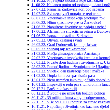
31.10.22. Prijavljeno sklonište koje krši zakon
11.08.22. Na lancu umiru od toplotnog udara i pož
27.07.22. Psima sa Žarkovice gori pod šapama
12.07.22. Svi uzgajivači moraju se registrirati
08.07.22. Veterinarska inspekcija produljila rok
29.06.22. Hitno spasiti sve pse sa Žarkovice!
21.06.22. Napuštene životinje ne padaju s neba!
17.06.22. Alarmantna situacija sa psima u Dubrov
01.06.22. Ispraznimo azil na Žarkovici!
27.05.22. Uhvati, kastriraj i vrati
26.05.22. Grad Dubrovnik jedini je krivac
03.05.22. Svibanj mjesec kastracije
31.03.22. Mačja glasnogovornica Anastazija
22.03.22. Veterinarska inspekcija krenula u kontro
05.03.22. Pružite dom ljudima i životinjama iz Ukr
28.02.22. Pomoć ljudima i životinjama iz Ukrajine
22.02.22. Svjetski dan kastracije pasa i mačaka
01.02.22. Dupla kuna za spas tisuća pasa
13.01.22. Nero usmrćen iako mu je "bilo dobro" n
10.01.22. Inspekciji u redu pas s tumorom na lanc
20.12.21. Brošura o kastraciji
08.12.21. Životinje ne smiju biti božićni poklon
30.11.21. 35 milijuna kuna zbog neodgovornosti
22.11.21. Više od 10 000 potpisa za strože kažnja
10.11.21. Napuštanje životinja kao kazneno djelo!