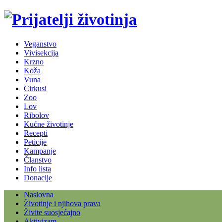
Veganstvo
Vivisekcija
Krzno
Koža
Vuna
Cirkusi
Zoo
Lov
Ribolov
Kućne životinje
Recepti
Peticije
Kampanje
Članstvo
Info lista
Donacije
Naslovna
Životinje i njihova prava
Živite suosjećajno
Aktivizam