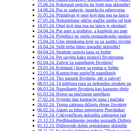
25.06.24. Pokrenuli peticiju da Split ima sklonište!
14.06.24. Pas se zadavio, inspekcija odgovorna
31.05.24. Primitivan je onaj koji ima psa na lancu
27.05.24. Nekastrirane ulične mačke umiru od bole
16.05.24. Onaj koji ima psa na lancu je okrutan!
24.04.24. Pse pare u srodstvu, a kupljeni psi pate
19.04.24. Pojedinci ne smiju protuzakonito spašava
15.04.24. Glas strankama koje su za zastitu zivotin
10.04.24. Split treba hitno izgraditi sklonište!
04.04.24. Strahote uzgoja pasa za borbe
03.04.24. Pet savjeta kako pomoći životinjama
02.04.24. Zatvor za napuštanje životinja!
29.03.24. Kriminal i horor sa psima u Splitu
22.03.24. Kastracijom spriječiti napuštanje
14.03.24. Tko napusti životinju, ide u zatvor!
08.03.24. 14 milijuna eura za nelegalnu prodaju p
06.03.24. Napuštanje životinja kao kazneno djelo
01.03.24. Horor na plaćenom smještaju
27.02.24. Svjetski dan kastracije pasa i mačaka
26.02.24. Trajna zabrana držanja druge životinje
06.02.24. Alarm za hitno mijenjanje Pravilnika!
22.01.24. Crikveničkom skloništu zabranjen rad
21.12.23. Predblagdanske poruke poznatih Dubrov
01.12.23. Dubrovnik dobio registrirano sklonište
28.11.23. Svi kućni ljubimci trebaju "Dom za zauv