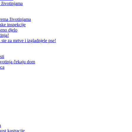
 životinjama
prema životinjama
ske inspekcije
neno djelo
inja!
te za mrtve i izgladnjele pse!
sti
ivotinja čekaju dom
mca
m
ost kastracije