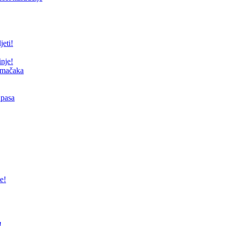
jeti!
inje!
i mačaka
 pasa
e!
!