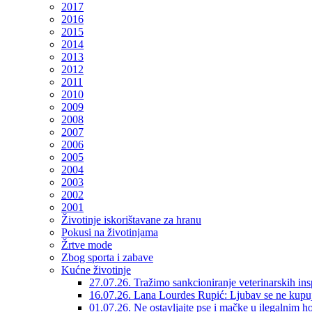
2017
2016
2015
2014
2013
2012
2011
2010
2009
2008
2007
2006
2005
2004
2003
2002
2001
Životinje iskorištavane za hranu
Pokusi na životinjama
Žrtve mode
Zbog sporta i zabave
Kućne životinje
27.07.26. Tražimo sankcioniranje veterinarskih in
16.07.26. Lana Lourdes Rupić: Ljubav se ne kupu
01.07.26. Ne ostavljajte pse i mačke u ilegalnim h