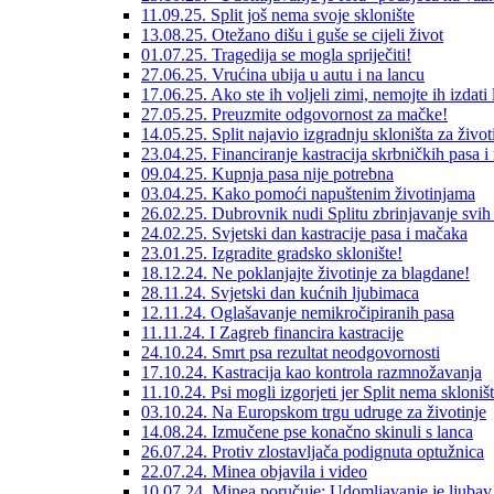
11.09.25. Split još nema svoje sklonište
13.08.25. Otežano dišu i guše se cijeli život
01.07.25. Tragedija se mogla spriječiti!
27.06.25. Vrućina ubija u autu i na lancu
17.06.25. Ako ste ih voljeli zimi, nemojte ih izdati l
27.05.25. Preuzmite odgovornost za mačke!
14.05.25. Split najavio izgradnju skloništa za život
23.04.25. Financiranje kastracija skrbničkih pasa 
09.04.25. Kupnja pasa nije potrebna
03.04.25. Kako pomoći napuštenim životinjama
26.02.25. Dubrovnik nudi Splitu zbrinjavanje svih
24.02.25. Svjetski dan kastracije pasa i mačaka
23.01.25. Izgradite gradsko sklonište!
18.12.24. Ne poklanjajte životinje za blagdane!
28.11.24. Svjetski dan kućnih ljubimaca
12.11.24. Oglašavanje nemikročipiranih pasa
11.11.24. I Zagreb financira kastracije
24.10.24. Smrt psa rezultat neodgovornosti
17.10.24. Kastracija kao kontrola razmnožavanja
11.10.24. Psi mogli izgorjeti jer Split nema skloništ
03.10.24. Na Europskom trgu udruge za životinje
14.08.24. Izmučene pse konačno skinuli s lanca
26.07.24. Protiv zlostavljača podignuta optužnica
22.07.24. Minea objavila i video
10.07.24. Minea poručuje: Udomljavanje je ljubav