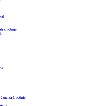
sti
ti životinje
ja
asa
čana za životinje
ijek"