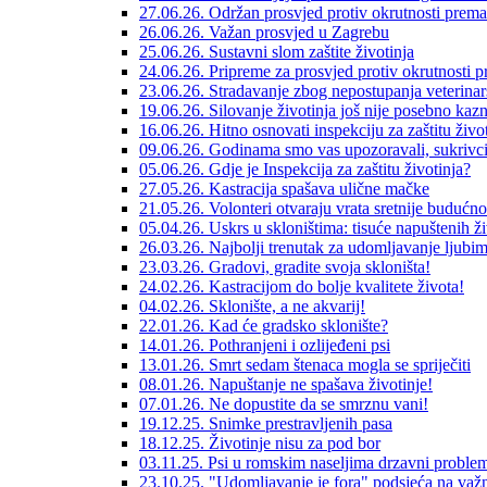
27.06.26. Održan prosvjed protiv okrutnosti prema
26.06.26. Važan prosvjed u Zagrebu
25.06.26. Sustavni slom zaštite životinja
24.06.26. Pripreme za prosvjed protiv okrutnosti 
23.06.26. Stradavanje zbog nepostupanja veterinar
19.06.26. Silovanje životinja još nije posebno kaz
16.06.26. Hitno osnovati inspekciju za zaštitu život
09.06.26. Godinama smo vas upozoravali, sukrivci s
05.06.26. Gdje je Inspekcija za zaštitu životinja?
27.05.26. Kastracija spašava ulične mačke
21.05.26. Volonteri otvaraju vrata sretnije budućno
05.04.26. Uskrs u skloništima: tisuće napuštenih ž
26.03.26. Najbolji trenutak za udomljavanje ljubi
23.03.26. Gradovi, gradite svoja skloništa!
24.02.26. Kastracijom do bolje kvalitete života!
04.02.26. Sklonište, a ne akvarij!
22.01.26. Kad će gradsko sklonište?
14.01.26. Pothranjeni i ozlijeđeni psi
13.01.26. Smrt sedam štenaca mogla se spriječiti
08.01.26. Napuštanje ne spašava životinje!
07.01.26. Ne dopustite da se smrznu vani!
19.12.25. Snimke prestravljenih pasa
18.12.25. Životinje nisu za pod bor
03.11.25. Psi u romskim naseljima drzavni proble
23.10.25. "Udomljavanje je fora" podsjeća na važn