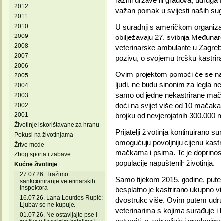
razini države ili gradova, udruga P
2012
važan pomak u svijesti naših su
2011
2010
U suradnji s američkom organiz
2009
obilježavaju 27. svibnja Međunar
2008
veterinarske ambulante u Zagreb
2007
pozivu, o svojemu trošku kastrira
2006
Ovim projektom pomoći će se na
2005
ljudi, ne budu sinonim za legla n
2004
samo od jedne nekastrirane mač
2003
doći na svijet više od 10 mačak
2002
2001
brojku od nevjerojatnih 300.000
Životinje iskorištavane za hranu
Prijatelji životinja kontinuirano
Pokusi na životinjama
omogućuju povoljniju cijenu kast
Žrtve mode
mačkama i psima. To je doprinos
Zbog sporta i zabave
populacije napuštenih životinja.
Kućne životinje
27.07.26. Tražimo
Samo tijekom 2015. godine, putem 
sankcioniranje veterinarskih
inspektora
besplatno je kastrirano ukupno vi
16.07.26. Lana Lourdes Rupić:
dvostruko više. Ovim putem udruga
Ljubav se ne kupuje.
veterinarima s kojima surađuje i 
01.07.26. Ne ostavljajte pse i
ostvariti, a zahvaljuje i građanim