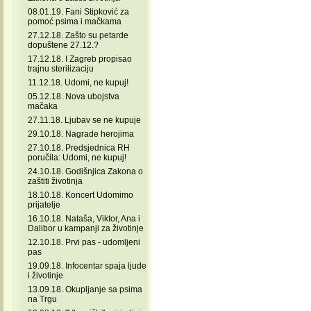
08.01.19. Fani Stipković za
pomoć psima i mačkama
27.12.18. Zašto su petarde
dopuštene 27.12.?
17.12.18. I Zagreb propisao
trajnu sterilizaciju
11.12.18. Udomi, ne kupuj!
05.12.18. Nova ubojstva
mačaka
27.11.18. Ljubav se ne kupuje
29.10.18. Nagrade herojima
27.10.18. Predsjednica RH
poručila: Udomi, ne kupuj!
24.10.18. Godišnjica Zakona o
zaštiti životinja
18.10.18. Koncert Udomimo
prijatelje
16.10.18. Nataša, Viktor, Ana i
Dalibor u kampanji za životinje
12.10.18. Prvi pas - udomljeni
pas
19.09.18. Infocentar spaja ljude
i životinje
13.09.18. Okupljanje sa psima
na Trgu