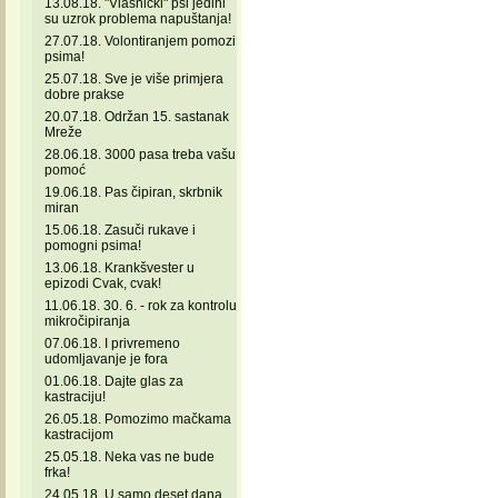
13.08.18. "Vlasnički" psi jedini
su uzrok problema napuštanja!
27.07.18. Volontiranjem pomozi
psima!
25.07.18. Sve je više primjera
dobre prakse
20.07.18. Održan 15. sastanak
Mreže
28.06.18. 3000 pasa treba vašu
pomoć
19.06.18. Pas čipiran, skrbnik
miran
15.06.18. Zasuči rukave i
pomogni psima!
13.06.18. Krankšvester u
epizodi Cvak, cvak!
11.06.18. 30. 6. - rok za kontrolu
mikročipiranja
07.06.18. I privremeno
udomljavanje je fora
01.06.18. Dajte glas za
kastraciju!
26.05.18. Pomozimo mačkama
kastracijom
25.05.18. Neka vas ne bude
frka!
24.05.18. U samo deset dana