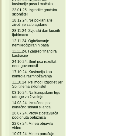
kastracije pasa i mačaka
23.01.25. Izgradite gradsko
sklonište!
18.12.24. Ne poklanjajte
životinje za blagdane!
28.11.24. Svjetski dan kućnih
ljubimaca
12.11.24. Oglašavanje
nemikročipiranih pasa
11.11.24. I Zagreb financira
kastracije
24.10.24. Smrt psa rezultat
neodgovornosti
17.10.24. Kastracija kao
kontrola razmnožavanja
11.10.24. Psi mogli izgorjeti jer
Split nema sklonište!
03.10.24. Na Europskom trgu
udruge za životinje
14.08.24. Izmučene pse
konačno skinuli s lanca
26.07.24. Protiv zlostavljača
podignuta optužnica
22.07.24. Minea objavila i
video
10.07.24. Minea poručuje: