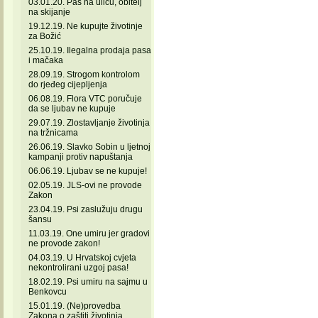
03.01.20. Pas na ulicu, obitelj
na skijanje
19.12.19. Ne kupujte životinje
za Božić
25.10.19. Ilegalna prodaja pasa
i mačaka
28.09.19. Strogom kontrolom
do rjeđeg cijepljenja
06.08.19. Flora VTC poručuje
da se ljubav ne kupuje
29.07.19. Zlostavljanje životinja
na tržnicama
26.06.19. Slavko Sobin u ljetnoj
kampanji protiv napuštanja
06.06.19. Ljubav se ne kupuje!
02.05.19. JLS-ovi ne provode
Zakon
23.04.19. Psi zaslužuju drugu
šansu
11.03.19. One umiru jer gradovi
ne provode zakon!
04.03.19. U Hrvatskoj cvjeta
nekontrolirani uzgoj pasa!
18.02.19. Psi umiru na sajmu u
Benkovcu
15.01.19. (Ne)provedba
Zakona o zaštiti životinja