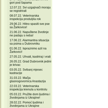
gori pod šapama
12.07.22. Svi uzgajivači moraju
se registrirati
08.07.22. Veterinarska
inspekcija produljila rok
29.06.22. Hitno spasiti sve pse
sa Žarkovice!
21.06.22. Napuštene životinje
ne padaju s neba!
17.06.22. Alarmantna situacija
sa psima u Dubrovniku
01.06.22. Ispraznimo azil na
Žarkovici!
27.05.22. Uhvati, kastriraj i vrati
26.05.22. Grad Dubrovnik jedini
je krivac
03.05.22. Svibanj mjesec
kastracije
31.03.22. Mačja
glasnogovornica Anastazija
22.03.22. Veterinarska
inspekcija krenula u kontrolu
05.03.22. Pružite dom ljudima i
životinjama iz Ukrajine!
28.02.22. Pomoć ljudima i
životinjama iz Ukrajine