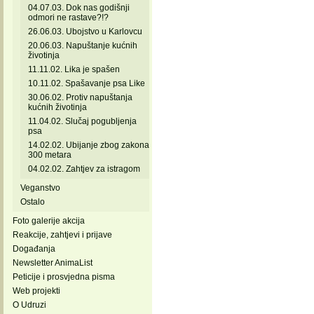
04.07.03. Dok nas godišnji
odmori ne rastave?!?
26.06.03. Ubojstvo u Karlovcu
20.06.03. Napuštanje kućnih
životinja
11.11.02. Lika je spašen
10.11.02. Spašavanje psa Like
30.06.02. Protiv napuštanja
kućnih životinja
11.04.02. Slučaj pogubljenja
psa
14.02.02. Ubijanje zbog zakona
300 metara
04.02.02. Zahtjev za istragom
Veganstvo
Ostalo
Foto galerije akcija
Reakcije, zahtjevi i prijave
Događanja
Newsletter AnimaList
Peticije i prosvjedna pisma
Web projekti
O Udruzi