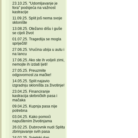
23.10.25. "Udomljavanje je
fora" podsjeća na važnost
kastracije
11.09.25. Split još nema svoje
sklonište
13.08.25. Otežano dišu i guše
se cijeli život
01.07.25. Tragedija se mogla
spriječiti!
27.06.25. Vrućina ubija u autu i
na lancu
17.06.25. Ako ste ih voljeli zimi,
nemojte ih izdati ljeti!
27.05.25. Preuzmite
odgovornost za mačke!
14.05.25. Split najavio
izgradnju skloništa za životinje!
23.04.25. Financiranje
kastracija skrbničkih pasa i
mačaka
09.04.25. Kupnja pasa nije
potrebna
03.04.25. Kako pomoći
napuštenim životinjama
26.02.25. Dubrovnik nudi Splitu
zbrinjavanje svih pasa
24.02.25. Svjetski dan