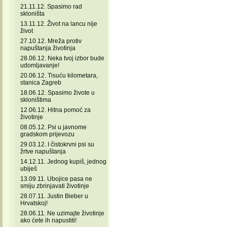
21.11.12. Spasimo rad
skloništa
13.11.12. Život na lancu nije
život
27.10.12. Mreža protiv
napuštanja životinja
28.06.12. Neka tvoj izbor bude
udomljavanje!
20.06.12. Tisuću kilometara,
stanica Zagreb
18.06.12. Spasimo živote u
skloništima
12.06.12. Hitna pomoć za
životinje
08.05.12. Psi u javnome
gradskom prijevozu
29.03.12. I čistokrvni psi su
žrtve napuštanja
14.12.11. Jednog kupiš, jednog
ubiješ
13.09.11. Ubojice pasa ne
smiju zbrinjavati životinje
28.07.11. Justin Bieber u
Hrvatskoj!
28.06.11. Ne uzimajte životinje
ako ćete ih napustiti!