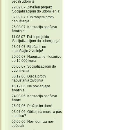
već ih udomite
22.09.07. Završen projekt
'Socijalizacijom do udomljenja'
07.09.07. Čipiranjem protiv
napuštanja
25.08.07. Kastracija spašava
životinje
11.08.07. Psi iz projekta
'Socijalizacijom do udomljenja'
28.07.07. Riječani, ne
napuštajte životinje!
20.06.07. Napuštanje - kažnjivo
do 15.000 kuna
06.06.07. Socijalizacijom do
udomljenja
30.12.06. Djeca protiv
napuštanja životinja
16.12.06. Ne poklanjajte
životinje
24.08.06. Kastracija spašava
živote
26.07.06. Pružite im dom!
03.07.06. Obitelj na more, a pas
na ulicu?
06.05.06. Novi dom za novi
početak