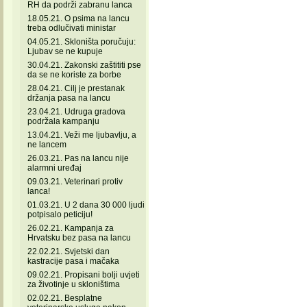
RH da podrži zabranu lanca
18.05.21. O psima na lancu
treba odlučivati ministar
04.05.21. Skloništa poručuju:
Ljubav se ne kupuje
30.04.21. Zakonski zaštititi pse
da se ne koriste za borbe
28.04.21. Cilj je prestanak
držanja pasa na lancu
23.04.21. Udruga gradova
podržala kampanju
13.04.21. Veži me ljubavlju, a
ne lancem
26.03.21. Pas na lancu nije
alarmni uređaj
09.03.21. Veterinari protiv
lanca!
01.03.21. U 2 dana 30 000 ljudi
potpisalo peticiju!
26.02.21. Kampanja za
Hrvatsku bez pasa na lancu
22.02.21. Svjetski dan
kastracije pasa i mačaka
09.02.21. Propisani bolji uvjeti
za životinje u skloništima
02.02.21. Besplatne