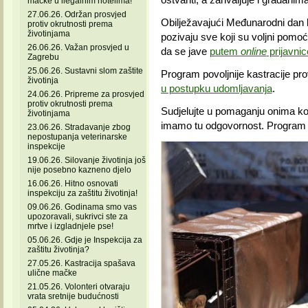
mačke u ilegalnim hotelima!
27.06.26. Održan prosvjed
Obilježavajući Međunarodni dan kas
protiv okrutnosti prema
životinjama
pozivaju sve koji su voljni pomoć
26.06.26. Važan prosvjed u
da se jave
putem
online
prijavnic
Zagrebu
25.06.26. Sustavni slom zaštite
Program povoljnije kastracije p
životinja
u postupku udomljavanja
.
24.06.26. Pripreme za prosvjed
protiv okrutnosti prema
Sudjelujte u pomaganju onima ko
životinjama
imamo tu odgovornost. Program
23.06.26. Stradavanje zbog
nepostupanja veterinarske
inspekcije
19.06.26. Silovanje životinja još
nije posebno kazneno djelo
16.06.26. Hitno osnovati
inspekciju za zaštitu životinja!
09.06.26. Godinama smo vas
upozoravali, sukrivci ste za
mrtve i izgladnjele pse!
05.06.26. Gdje je Inspekcija za
zaštitu životinja?
27.05.26. Kastracija spašava
ulične mačke
21.05.26. Volonteri otvaraju
vrata sretnije budućnosti