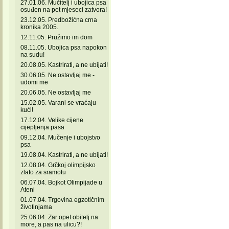
27.01.06. Mučitelj i ubojica psa
osuđen na pet mjeseci zatvora!
23.12.05. Predbožićna crna
kronika 2005.
12.11.05. Pružimo im dom
08.11.05. Ubojica psa napokon
na sudu!
20.08.05. Kastrirati, a ne ubijati!
30.06.05. Ne ostavljaj me -
udomi me
20.06.05. Ne ostavljaj me
15.02.05. Varani se vraćaju
kući!
17.12.04. Velike cijene
cijepljenja pasa
09.12.04. Mučenje i ubojstvo
psa
19.08.04. Kastrirati, a ne ubijati!
12.08.04. Grčkoj olimpijsko
zlato za sramotu
06.07.04. Bojkot Olimpijade u
Ateni
01.07.04. Trgovina egzotičnim
životinjama
25.06.04. Zar opet obitelj na
more, a pas na ulicu?!