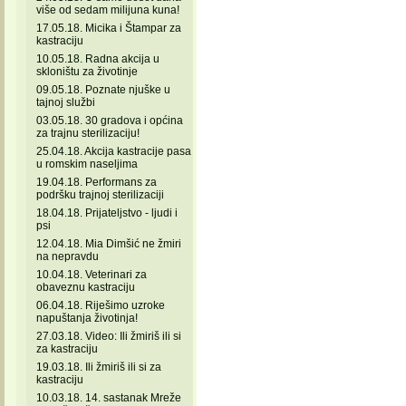
više od sedam milijuna kuna!
17.05.18. Micika i Štampar za
kastraciju
10.05.18. Radna akcija u
skloništu za životinje
09.05.18. Poznate njuške u
tajnoj službi
03.05.18. 30 gradova i općina
za trajnu sterilizaciju!
25.04.18. Akcija kastracije pasa
u romskim naseljima
19.04.18. Performans za
podršku trajnoj sterilizaciji
18.04.18. Prijateljstvo - ljudi i
psi
12.04.18. Mia Dimšić ne žmiri
na nepravdu
10.04.18. Veterinari za
obaveznu kastraciju
06.04.18. Riješimo uzroke
napuštanja životinja!
27.03.18. Video: Ili žmiriš ili si
za kastraciju
19.03.18. Ili žmiriš ili si za
kastraciju
10.03.18. 14. sastanak Mreže