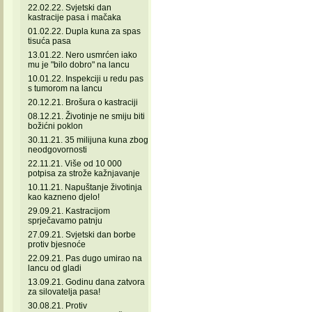
22.02.22. Svjetski dan
kastracije pasa i mačaka
01.02.22. Dupla kuna za spas
tisuća pasa
13.01.22. Nero usmrćen iako
mu je "bilo dobro" na lancu
10.01.22. Inspekciji u redu pas
s tumorom na lancu
20.12.21. Brošura o kastraciji
08.12.21. Životinje ne smiju biti
božićni poklon
30.11.21. 35 milijuna kuna zbog
neodgovornosti
22.11.21. Više od 10 000
potpisa za strože kažnjavanje
10.11.21. Napuštanje životinja
kao kazneno djelo!
29.09.21. Kastracijom
sprječavamo patnju
27.09.21. Svjetski dan borbe
protiv bjesnoće
22.09.21. Pas dugo umirao na
lancu od gladi
13.09.21. Godinu dana zatvora
za silovatelja pasa!
30.08.21. Protiv