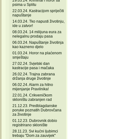
29.03.24. Kriminal i horor sa
psima u Splitu
22.03.24. Kastracijom spriječiti
napuštanje
14.03.24. Tko napusti životinju,
ide u zatvor!
08.03.24. 14 milijuna eura za
nelegalnu prodaju pasa
06.03.24. Napuštanje životinja
kao kazneno djelo
01.03.24. Horor na plaćenom
smještaju
27.02.24. Svjetski dan
kastracije pasa i mačaka
26.02.24. Trajna zabrana
držanja druge životinje
06.02.24. Alarm za hitno
mijenjanje Pravilnika!
22.01.24. Crikveničkom
skloništu zabranjen rad
21.12.23. Predblagdanske
poruke poznatih Dubrovčana
za životinje
01.12.23. Dubrovnik dobio
registrirano sklonište
28.11.23. Svi kućni ljubimci
trebaju "Dom za zauvijek"