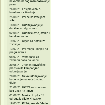
nekontroliranog razmnožavanje
pasa
26.08.21. Loš pravilnik o
hotelima za životinje
25.08.21. Psi se kastracijom
štite
18.08.21. Udomljavanje je
društveno odgovorno
02.08.21. Udomite crne, starije i
hendikepirane
19.07.21. Uvjeti za hotele za
životinje
13.07.21. Psi mogu umrijeti od
pregrijavanja
08.07.21. Vatrogasci za
zabranu pasa na lancu
30.06.21. Zdenka Kovačiček
predstavila kampanju o
udomljavanju
28.06.21. Neka udomljavanje
bude tvoje najveće životno
djelo
21.06.21. HGSS za Hrvatsku
bez pasa na lancu
01.06.21. Mreža okuplja 55
udruga iz cijele Hrvatske
19.05.21. PETA pozvala Vladu