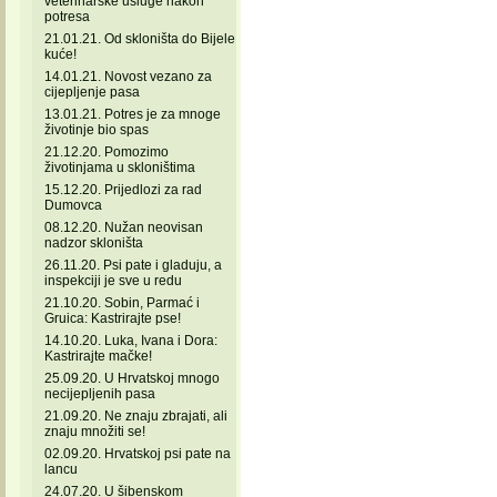
veterinarske usluge nakon
potresa
21.01.21. Od skloništa do Bijele
kuće!
14.01.21. Novost vezano za
cijepljenje pasa
13.01.21. Potres je za mnoge
životinje bio spas
21.12.20. Pomozimo
životinjama u skloništima
15.12.20. Prijedlozi za rad
Dumovca
08.12.20. Nužan neovisan
nadzor skloništa
26.11.20. Psi pate i gladuju, a
inspekciji je sve u redu
21.10.20. Sobin, Parmać i
Gruica: Kastrirajte pse!
14.10.20. Luka, Ivana i Dora:
Kastrirajte mačke!
25.09.20. U Hrvatskoj mnogo
necijepljenih pasa
21.09.20. Ne znaju zbrajati, ali
znaju množiti se!
02.09.20. Hrvatskoj psi pate na
lancu
24.07.20. U šibenskom