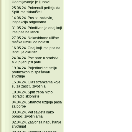
Udomljavanje je ljubav!
25.06.24. Pokrenuli peticiju da
Split ima sklonište!
14.06.24. Pas se zadavio,
inspekcija odgovorna
31.05.24. Primitivan je onaj koji
ima psa na lancu
27.05.24. Nekastrirane ulične
mačke umiru od bolesti
16.05.24. Onaj koji ima psa na
lancu je okrutan!
24.04.24. Pse pare u srodstvu,
a kupljeni psi pate
19.04.24. Pojedinci ne smiju
protuzakonito spašavati
životinje
15.04.24. Glas strankama koje
su za zastitu zivotinja
10.04.24. Split treba hitno
izgraditi sklonište!
04.04.24. Strahote uzgoja pasa
za borbe
03.04.24. Pet savjeta kako
pomoći životinjama
02.04.24. Zatvor za napuštanje
životinja!