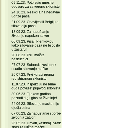
09.11.23. Potpisuju unosne
ugovore za zatvoreno sklonište
24.10.23. Reakcija na nedavne
ugrize pasa
21.09.23. Obavijestili Belgiju o
silovatelju pasa
18.09.23. Za napuštanje
životinje napokon zatvor
06.09.23. Pisali Plenkoviću
kako silovanje pasa ne bi otišlo
u zastaru!
20.08.23. Psi i mačke
beskućnici
27.07.23. Saborski zastupnik
osudio silovanje mačke
25.07.23. Prvi koraci prema
registriranom skloništu
11.07.23. Inspekciju ne brine
duga povijest prljavog skloništa
30.06.23. Tijekom godina
poznati digli glas za životinje!
24.06.23. Silovanje mačke nije
dječja psina
07.06.23. Za napuštanje i borbe
životinja zatvor!
26.05.23. Uhvati, kastriraj i vrati:
spas za ulične mačke