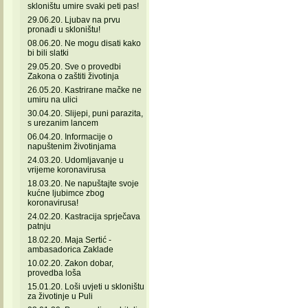
skloništu umire svaki peti pas!
29.06.20. Ljubav na prvu
pronađi u skloništu!
08.06.20. Ne mogu disati kako
bi bili slatki
29.05.20. Sve o provedbi
Zakona o zaštiti životinja
26.05.20. Kastrirane mačke ne
umiru na ulici
30.04.20. Slijepi, puni parazita,
s urezanim lancem
06.04.20. Informacije o
napuštenim životinjama
24.03.20. Udomljavanje u
vrijeme koronavirusa
18.03.20. Ne napuštajte svoje
kućne ljubimce zbog
koronavirusa!
24.02.20. Kastracija sprječava
patnju
18.02.20. Maja Sertić -
ambasadorica Zaklade
10.02.20. Zakon dobar,
provedba loša
15.01.20. Loši uvjeti u skloništu
za životinje u Puli