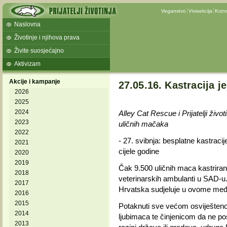
Veganstvo
Vivisekcija
Krzn
Naslovna
Životinje i njihova prava
Živite suosjećajno
Aktivizam
Akcije i kampanje
27.05.16. Kastracija
2026
2025
2024
Alley Cat Rescue i Prijatelji živo
2023
uličnih mačaka
2022
- 27. svibnja: besplatne kastraci
2021
cijele godine
2020
2019
Čak 9.500 uličnih maca kastrirano
2018
veterinarskih ambulanti u SAD-u.
2017
Hrvatska sudjeluje u ovome m
2016
2015
Potaknuti sve većom osviještenos
2014
ljubimaca te činjenicom da ne pos
2013