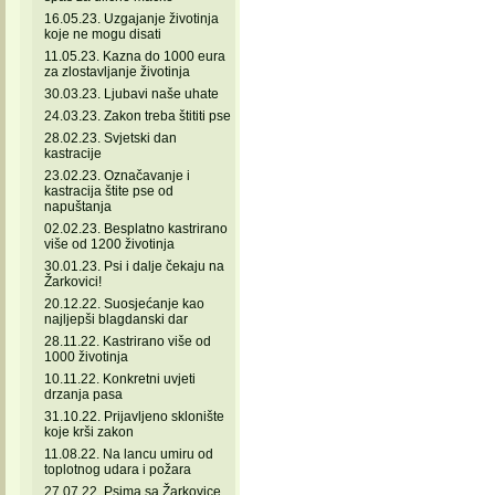
16.05.23. Uzgajanje životinja
koje ne mogu disati
11.05.23. Kazna do 1000 eura
za zlostavljanje životinja
30.03.23. Ljubavi naše uhate
24.03.23. Zakon treba štititi pse
28.02.23. Svjetski dan
kastracije
23.02.23. Označavanje i
kastracija štite pse od
napuštanja
02.02.23. Besplatno kastrirano
više od 1200 životinja
30.01.23. Psi i dalje čekaju na
Žarkovici!
20.12.22. Suosjećanje kao
najljepši blagdanski dar
28.11.22. Kastrirano više od
1000 životinja
10.11.22. Konkretni uvjeti
drzanja pasa
31.10.22. Prijavljeno sklonište
koje krši zakon
11.08.22. Na lancu umiru od
toplotnog udara i požara
27.07.22. Psima sa Žarkovice