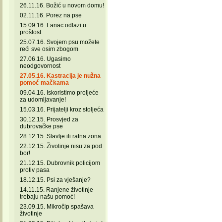
26.11.16. Božić u novom domu!
02.11.16. Porez na pse
15.09.16. Lanac odlazi u
prošlost
25.07.16. Svojem psu možete
reći sve osim zbogom
27.06.16. Ugasimo
neodgovornost
27.05.16. Kastracija je nužna
pomoć mačkama
09.04.16. Iskoristimo proljeće
za udomljavanje!
15.03.16. Prijatelji kroz stoljeća
30.12.15. Prosvjed za
dubrovačke pse
28.12.15. Slavlje ili ratna zona
22.12.15. Životinje nisu za pod
bor!
21.12.15. Dubrovnik policijom
protiv pasa
18.12.15. Psi za vješanje?
14.11.15. Ranjene životinje
trebaju našu pomoć!
23.09.15. Mikročip spašava
životinje