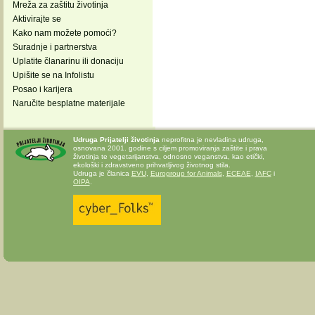
Mreža za zaštitu životinja
Aktivirajte se
Kako nam možete pomoći?
Suradnje i partnerstva
Uplatite članarinu ili donaciju
Upišite se na Infolistu
Posao i karijera
Naručite besplatne materijale
Udruga Prijatelji životinja
neprofitna je nevladina udruga,
osnovana 2001. godine s ciljem promoviranja zaštite i prava
životinja te vegetarijanstva, odnosno veganstva, kao etički,
ekološki i zdravstveno prihvatljivog životnog stila.
Udruga je članica
EVU
,
Eurogroup for Animals
,
ECEAE
,
IAFC
i
OIPA
.