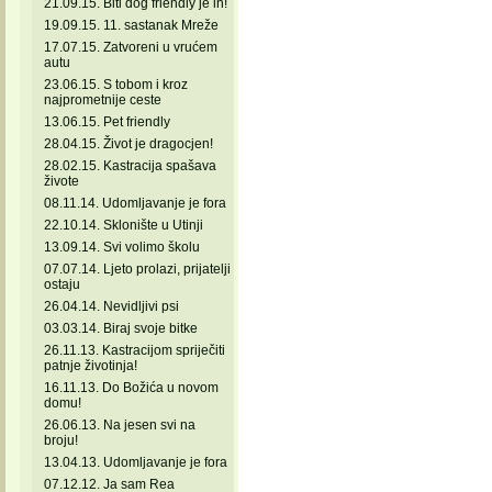
21.09.15. Biti dog friendly je in!
19.09.15. 11. sastanak Mreže
17.07.15. Zatvoreni u vrućem
autu
23.06.15. S tobom i kroz
najprometnije ceste
13.06.15. Pet friendly
28.04.15. Život je dragocjen!
28.02.15. Kastracija spašava
živote
08.11.14. Udomljavanje je fora
22.10.14. Sklonište u Utinji
13.09.14. Svi volimo školu
07.07.14. Ljeto prolazi, prijatelji
ostaju
26.04.14. Nevidljivi psi
03.03.14. Biraj svoje bitke
26.11.13. Kastracijom spriječiti
patnje životinja!
16.11.13. Do Božića u novom
domu!
26.06.13. Na jesen svi na
broju!
13.04.13. Udomljavanje je fora
07.12.12. Ja sam Rea