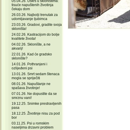
05.04.26. Uskrs u skloništima:
tisuće napuštenih životinja
čekaju dom
26.03.26. Najbolji trenutak za
udomljavanje ljubimca
23.03.26. Gradovi, gradite svoja
skloništa!
24.02.26. Kastracijom do bolje
kvalitete života!
04.02.26. Sklonište, a ne
akvarij!
22.01.26. Kad će gradsko
sklonište?
14.01.26. Pothranjeni i
ozlijeđeni psi
13.01.26. Smrt sedam štenaca
mogla se spriječiti
08.01.26. Napuštanje ne
spašava životinje!
07.01.26. Ne dopustite da se
smrznu vani!
19.12.25. Snimke prestravljenih
pasa
18.12.25. Životinje nisu za pod
bor
03.11.25. Psi u romskim
naseljima drzavni problem