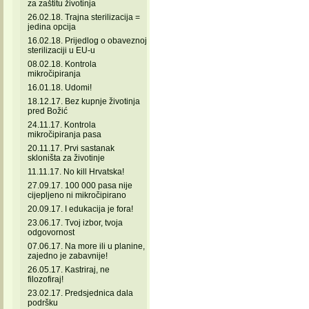
za zaštitu životinja
26.02.18. Trajna sterilizacija =
jedina opcija
16.02.18. Prijedlog o obaveznoj
sterilizaciji u EU-u
08.02.18. Kontrola
mikročipiranja
16.01.18. Udomi!
18.12.17. Bez kupnje životinja
pred Božić
24.11.17. Kontrola
mikročipiranja pasa
20.11.17. Prvi sastanak
skloništa za životinje
11.11.17. No kill Hrvatska!
27.09.17. 100 000 pasa nije
cijepljeno ni mikročipirano
20.09.17. I edukacija je fora!
23.06.17. Tvoj izbor, tvoja
odgovornost
07.06.17. Na more ili u planine,
zajedno je zabavnije!
26.05.17. Kastriraj, ne
filozofiraj!
23.02.17. Predsjednica dala
podršku