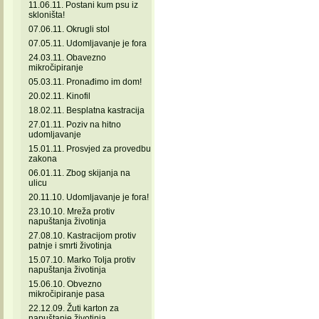
11.06.11. Postani kum psu iz
skloništa!
07.06.11. Okrugli stol
07.05.11. Udomljavanje je fora
24.03.11. Obavezno
mikročipiranje
05.03.11. Pronađimo im dom!
20.02.11. Kinofil
18.02.11. Besplatna kastracija
27.01.11. Poziv na hitno
udomljavanje
15.01.11. Prosvjed za provedbu
zakona
06.01.11. Zbog skijanja na
ulicu
20.11.10. Udomljavanje je fora!
23.10.10. Mreža protiv
napuštanja životinja
27.08.10. Kastracijom protiv
patnje i smrti životinja
15.07.10. Marko Tolja protiv
napuštanja životinja
15.06.10. Obvezno
mikročipiranje pasa
22.12.09. Žuti karton za
napuštanje životinja