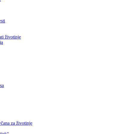
sti
ti životinje
ja
asa
čana za životinje
ijek"