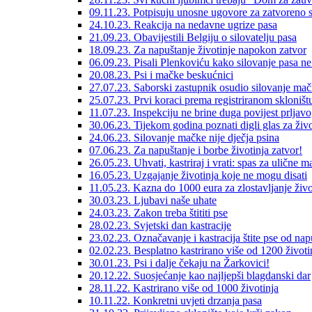
09.11.23. Potpisuju unosne ugovore za zatvoreno s
24.10.23. Reakcija na nedavne ugrize pasa
21.09.23. Obavijestili Belgiju o silovatelju pasa
18.09.23. Za napuštanje životinje napokon zatvor
06.09.23. Pisali Plenkoviću kako silovanje pasa ne 
20.08.23. Psi i mačke beskućnici
27.07.23. Saborski zastupnik osudio silovanje ma
25.07.23. Prvi koraci prema registriranom skloništ
11.07.23. Inspekciju ne brine duga povijest prljavo
30.06.23. Tijekom godina poznati digli glas za živo
24.06.23. Silovanje mačke nije dječja psina
07.06.23. Za napuštanje i borbe životinja zatvor!
26.05.23. Uhvati, kastriraj i vrati: spas za ulične 
16.05.23. Uzgajanje životinja koje ne mogu disati
11.05.23. Kazna do 1000 eura za zlostavljanje živo
30.03.23. Ljubavi naše uhate
24.03.23. Zakon treba štititi pse
28.02.23. Svjetski dan kastracije
23.02.23. Označavanje i kastracija štite pse od nap
02.02.23. Besplatno kastrirano više od 1200 životi
30.01.23. Psi i dalje čekaju na Žarkovici!
20.12.22. Suosjećanje kao najljepši blagdanski dar
28.11.22. Kastrirano više od 1000 životinja
10.11.22. Konkretni uvjeti drzanja pasa