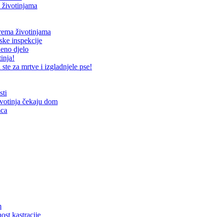
 životinjama
prema životinjama
ske inspekcije
neno djelo
inja!
te za mrtve i izgladnjele pse!
sti
ivotinja čekaju dom
mca
m
ost kastracije