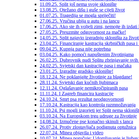
11.09.25. Split još nema svoje sklonište
13.08.25. Otežano dišu i guše se cijeli život
01.07.25. Tragedija se mogla spriječiti!
27.06.25. Vrućina ubija u autu i na lancu
17.06.25. Ako ste ih voljeli zimi, nemojte ih izdati l
27.05.25. Preuzmite odgovornost za mačke!
14.05.25. Split najavio izgradnju skloništa za život
23.04.25. Financiranje kastracija skrbničkih pasa 
09.04.25. Kupnja pasa nije potrebna
03.04.25. Kako pomoći napuštenim životinjama
26.02.25. Dubrovnik nudi Splitu zbrinjavanje svih
24.02.25. Svjetski dan kastracije pasa i mačaka
23.01.25. Izgradite gradsko sklonište!
18.12.24. Ne poklanjajte životinje za blagdane!
28.11.24. Svjetski dan kućnih ljubimaca
12.11.24. Oglašavanje nemikročipiranih pasa
11.11.24. I Zagreb financira kastracije
24.10.24. Smrt psa rezultat neodgovornosti
17.10.24. Kastracija kao kontrola razmnožavanja
11.10.24. Psi mogli izgorjeti jer Split nema skloništ
03.10.24. Na Europskom trgu udruge za životinje
14.08.24. Izmučene pse konačno skinuli s lanca
26.07.24. Protiv zlostavljača podignuta optužnica
22.07.24. Minea objavila i video
10.07.24. Minea poručuje: Udomljavanje je ljubav