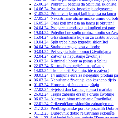
25.06.24. Pokrenuli peticiju da Split ima sklonište!
14.06.24. Pas se zadavio, inspekcija odgovorna
31.05.24. Primitivan je onaj koji ima psa na lancu
27.05.24. Nekastrirane ulične mačke umiru od bole
16.05.24. Onaj koji ima psa na lancu je okrutan!
24.04.24. Pse pare u srodstvu, a kupljeni psi pate
19.04.24. Pojedinci ne smiju protuzakonito spašava
15.04.24. Glas strankama koje su za zastitu zivotin
10.04.24. Split treba hitno izgraditi sklonište!
04.04.24. Strahote uzgoja pasa za borbe
03.04.24. Pet savjeta kako pomoći životinjama
02.04.24. Zatvor za napuštanje životinja!
29.03.24. Kriminal i horor sa psima u Splitu
22.03.24. Kastracijom spriječiti napuštanje
14.03.24. Tko napusti životinju, ide u zatvor!
08.03.24. 14 milijuna eura za nelegalnu prodaju p
06.03.24. Napuštanje životinja kao kazneno djelo
01.03.24. Horor na plaćenom smještaju
27.02.24. Svjetski dan kastracije pasa i mačaka
26.02.24. Trajna zabrana držanja druge životinje
06.02.24. Alarm za hitno mijenjanje Pravilnika!
22.01.24. Crikveničkom skloništu zabranjen rad
21.12.23. Predblagdanske poruke poznatih Dubrov
01.12.23. Dubrovnik dobio registrirano sklonište
28.11.23. Svi kućni ljubimci trebaju "Dom za zauv