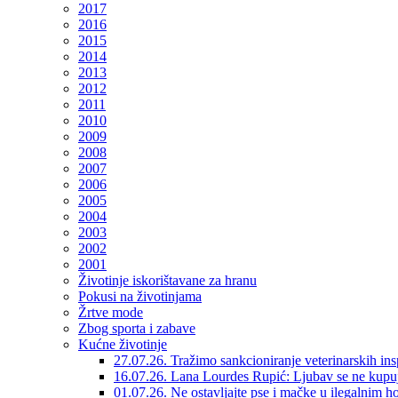
2017
2016
2015
2014
2013
2012
2011
2010
2009
2008
2007
2006
2005
2004
2003
2002
2001
Životinje iskorištavane za hranu
Pokusi na životinjama
Žrtve mode
Zbog sporta i zabave
Kućne životinje
27.07.26. Tražimo sankcioniranje veterinarskih in
16.07.26. Lana Lourdes Rupić: Ljubav se ne kupu
01.07.26. Ne ostavljajte pse i mačke u ilegalnim h