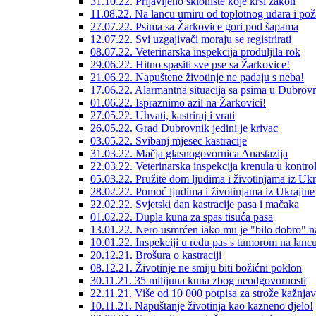
31.10.22. Prijavljeno sklonište koje krši zakon
11.08.22. Na lancu umiru od toplotnog udara i pož
27.07.22. Psima sa Žarkovice gori pod šapama
12.07.22. Svi uzgajivači moraju se registrirati
08.07.22. Veterinarska inspekcija produljila rok
29.06.22. Hitno spasiti sve pse sa Žarkovice!
21.06.22. Napuštene životinje ne padaju s neba!
17.06.22. Alarmantna situacija sa psima u Dubrov
01.06.22. Ispraznimo azil na Žarkovici!
27.05.22. Uhvati, kastriraj i vrati
26.05.22. Grad Dubrovnik jedini je krivac
03.05.22. Svibanj mjesec kastracije
31.03.22. Mačja glasnogovornica Anastazija
22.03.22. Veterinarska inspekcija krenula u kontro
05.03.22. Pružite dom ljudima i životinjama iz Ukr
28.02.22. Pomoć ljudima i životinjama iz Ukrajine
22.02.22. Svjetski dan kastracije pasa i mačaka
01.02.22. Dupla kuna za spas tisuća pasa
13.01.22. Nero usmrćen iako mu je "bilo dobro" n
10.01.22. Inspekciji u redu pas s tumorom na lanc
20.12.21. Brošura o kastraciji
08.12.21. Životinje ne smiju biti božićni poklon
30.11.21. 35 milijuna kuna zbog neodgovornosti
22.11.21. Više od 10 000 potpisa za strože kažnja
10.11.21. Napuštanje životinja kao kazneno djelo!