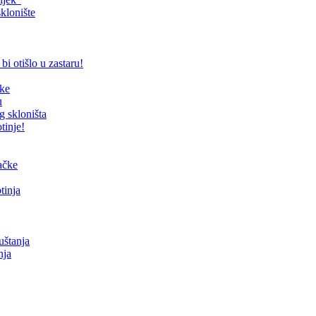
klonište
bi otišlo u zastaru!
čke
u
g skloništa
tinje!
mačke
tinja
uštanja
nja