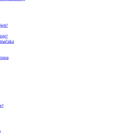
jeti!
inje!
i mačaka
 pasa
e!
!