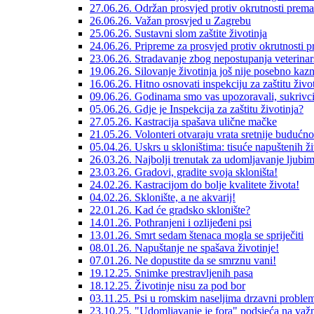
27.06.26. Održan prosvjed protiv okrutnosti prema
26.06.26. Važan prosvjed u Zagrebu
25.06.26. Sustavni slom zaštite životinja
24.06.26. Pripreme za prosvjed protiv okrutnosti 
23.06.26. Stradavanje zbog nepostupanja veterinar
19.06.26. Silovanje životinja još nije posebno kaz
16.06.26. Hitno osnovati inspekciju za zaštitu život
09.06.26. Godinama smo vas upozoravali, sukrivci s
05.06.26. Gdje je Inspekcija za zaštitu životinja?
27.05.26. Kastracija spašava ulične mačke
21.05.26. Volonteri otvaraju vrata sretnije budućno
05.04.26. Uskrs u skloništima: tisuće napuštenih ž
26.03.26. Najbolji trenutak za udomljavanje ljubi
23.03.26. Gradovi, gradite svoja skloništa!
24.02.26. Kastracijom do bolje kvalitete života!
04.02.26. Sklonište, a ne akvarij!
22.01.26. Kad će gradsko sklonište?
14.01.26. Pothranjeni i ozlijeđeni psi
13.01.26. Smrt sedam štenaca mogla se spriječiti
08.01.26. Napuštanje ne spašava životinje!
07.01.26. Ne dopustite da se smrznu vani!
19.12.25. Snimke prestravljenih pasa
18.12.25. Životinje nisu za pod bor
03.11.25. Psi u romskim naseljima drzavni proble
23.10.25. "Udomljavanje je fora" podsjeća na važn