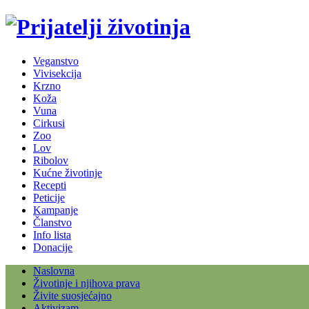
Veganstvo
Vivisekcija
Krzno
Koža
Vuna
Cirkusi
Zoo
Lov
Ribolov
Kućne životinje
Recepti
Peticije
Kampanje
Članstvo
Info lista
Donacije
Naslovna
Životinje i njihova prava
Živite suosjećajno
Aktivizam