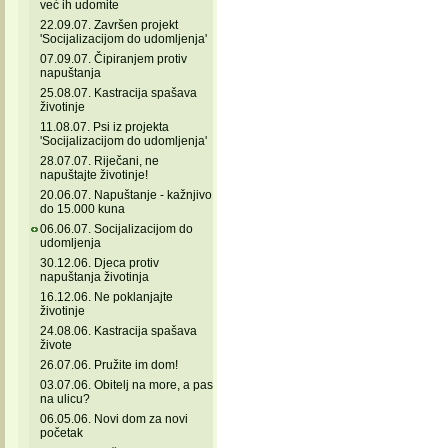
već ih udomite
22.09.07. Završen projekt
'Socijalizacijom do udomljenja'
07.09.07. Čipiranjem protiv
napuštanja
25.08.07. Kastracija spašava
životinje
11.08.07. Psi iz projekta
'Socijalizacijom do udomljenja'
28.07.07. Riječani, ne
napuštajte životinje!
20.06.07. Napuštanje - kažnjivo
do 15.000 kuna
06.06.07. Socijalizacijom do
udomljenja
30.12.06. Djeca protiv
napuštanja životinja
16.12.06. Ne poklanjajte
životinje
24.08.06. Kastracija spašava
živote
26.07.06. Pružite im dom!
03.07.06. Obitelj na more, a pas
na ulicu?
06.05.06. Novi dom za novi
početak