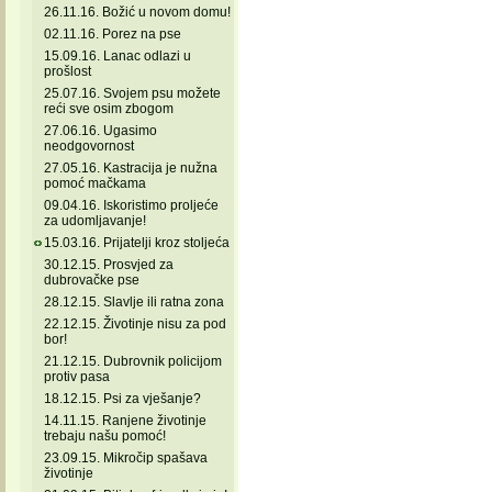
26.11.16. Božić u novom domu!
02.11.16. Porez na pse
15.09.16. Lanac odlazi u
prošlost
25.07.16. Svojem psu možete
reći sve osim zbogom
27.06.16. Ugasimo
neodgovornost
27.05.16. Kastracija je nužna
pomoć mačkama
09.04.16. Iskoristimo proljeće
za udomljavanje!
15.03.16. Prijatelji kroz stoljeća
30.12.15. Prosvjed za
dubrovačke pse
28.12.15. Slavlje ili ratna zona
22.12.15. Životinje nisu za pod
bor!
21.12.15. Dubrovnik policijom
protiv pasa
18.12.15. Psi za vješanje?
14.11.15. Ranjene životinje
trebaju našu pomoć!
23.09.15. Mikročip spašava
životinje