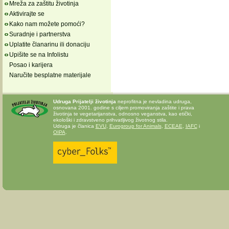
Mreža za zaštitu životinja
Aktivirajte se
Kako nam možete pomoći?
Suradnje i partnerstva
Uplatite članarinu ili donaciju
Upišite se na Infolistu
Posao i karijera
Naručite besplatne materijale
Udruga Prijatelji životinja
neprofitna je nevladina udruga,
osnovana 2001. godine s ciljem promoviranja zaštite i prava
životinja te vegetarijanstva, odnosno veganstva, kao etički,
ekološki i zdravstveno prihvatljivog životnog stila.
Udruga je članica
EVU
,
Eurogroup for Animals
,
ECEAE
,
IAFC
i
OIPA
.