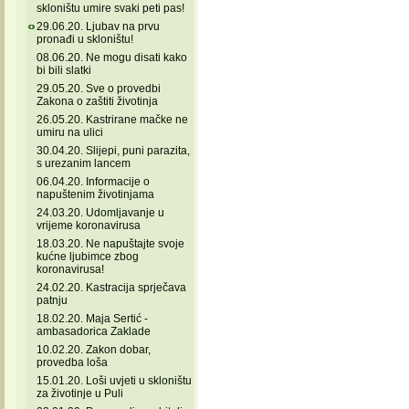
skloništu umire svaki peti pas!
29.06.20. Ljubav na prvu
pronađi u skloništu!
08.06.20. Ne mogu disati kako
bi bili slatki
29.05.20. Sve o provedbi
Zakona o zaštiti životinja
26.05.20. Kastrirane mačke ne
umiru na ulici
30.04.20. Slijepi, puni parazita,
s urezanim lancem
06.04.20. Informacije o
napuštenim životinjama
24.03.20. Udomljavanje u
vrijeme koronavirusa
18.03.20. Ne napuštajte svoje
kućne ljubimce zbog
koronavirusa!
24.02.20. Kastracija sprječava
patnju
18.02.20. Maja Sertić -
ambasadorica Zaklade
10.02.20. Zakon dobar,
provedba loša
15.01.20. Loši uvjeti u skloništu
za životinje u Puli