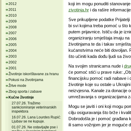
koji im mogu ponuditi stanovanje
2012
zivotinja.hr
i da rašire informacije
2011
2010
Sve prikupljene podatke Prijatelji
2009
bi svi kojima treba pomoć u što kr
2008
putem prijavnice. Ističu da je iz
2007
organiziranju smještaja imaju na 
2006
životinjama te da i takav smješta
2005
kućanstvima neće biti dovoljan. P
2004
što učiniti kada dođu ljudi sa živ
2003
2002
Na svojim stranicama nude i
dru
2001
će pomoć stići u prave ruke: „Obj
Životinje iskorištavane za hranu
financijsku pomoć radi nabave i d
Pokusi na životinjama
životinje koje su ostale u Ukrajini 
Žrtve mode
neizvjesna. Kanale za donacije o
Zbog sporta i zabave
umrežavanja s organizacijama za z
Kućne životinje
27.07.26. Tražimo
Mogu se javiti i oni koji mogu p
sankcioniranje veterinarskih
inspektora
cilju osiguravanja što brže i kval
16.07.26. Lana Lourdes Rupić:
Dobrodošla je i pomoć građana k
Ljubav se ne kupuje.
ili samo vožnjom jer je moguće da
01.07.26. Ne ostavljajte pse i