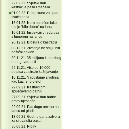
22.02.22. Svjetski dan
kastracije pasa i mačaka
01.02.22. Dupla kuna za spas
tisuća pasa
13.01.22. Nero usmrćen iako
mu je "bilo dobro" na lancu
10.01.22. Inspekciji u redu pas
s tumorom na lancu
20.12.21. Brošura o kastraciji
08.12.21. Životinje ne smiju biti
božićni poklon
30.11.21. 35 milijuna kuna zbog
neodgovornosti
22.11.21. Više od 10 000
potpisa za strože kažnjavanje
10.11.21. Napuštanje životinja
kao kazneno djelo!
29.09.21. Kastracijom
sprječavamo patnju
27.09.21. Svjetski dan borbe
protiv bjesnoće
22.09.21. Pas dugo umirao na
lancu od gladi
13.09.21. Godinu dana zatvora
za silovatelja pasa!
30.08.21. Protiv