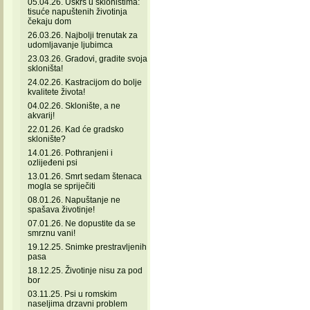
05.04.26. Uskrs u skloništima:
tisuće napuštenih životinja
čekaju dom
26.03.26. Najbolji trenutak za
udomljavanje ljubimca
23.03.26. Gradovi, gradite svoja
skloništa!
24.02.26. Kastracijom do bolje
kvalitete života!
04.02.26. Sklonište, a ne
akvarij!
22.01.26. Kad će gradsko
sklonište?
14.01.26. Pothranjeni i
ozlijeđeni psi
13.01.26. Smrt sedam štenaca
mogla se spriječiti
08.01.26. Napuštanje ne
spašava životinje!
07.01.26. Ne dopustite da se
smrznu vani!
19.12.25. Snimke prestravljenih
pasa
18.12.25. Životinje nisu za pod
bor
03.11.25. Psi u romskim
naseljima drzavni problem