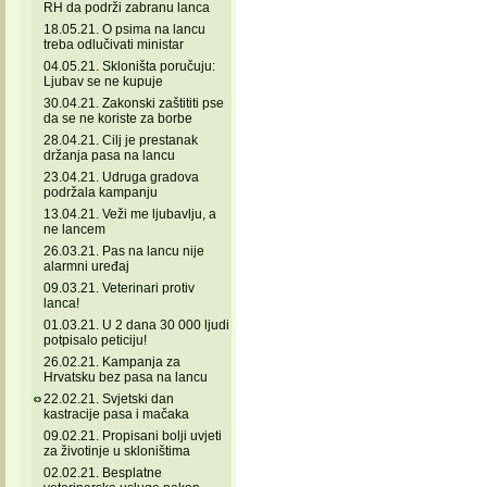
RH da podrži zabranu lanca
18.05.21. O psima na lancu
treba odlučivati ministar
04.05.21. Skloništa poručuju:
Ljubav se ne kupuje
30.04.21. Zakonski zaštititi pse
da se ne koriste za borbe
28.04.21. Cilj je prestanak
držanja pasa na lancu
23.04.21. Udruga gradova
podržala kampanju
13.04.21. Veži me ljubavlju, a
ne lancem
26.03.21. Pas na lancu nije
alarmni uređaj
09.03.21. Veterinari protiv
lanca!
01.03.21. U 2 dana 30 000 ljudi
potpisalo peticiju!
26.02.21. Kampanja za
Hrvatsku bez pasa na lancu
22.02.21. Svjetski dan
kastracije pasa i mačaka
09.02.21. Propisani bolji uvjeti
za životinje u skloništima
02.02.21. Besplatne