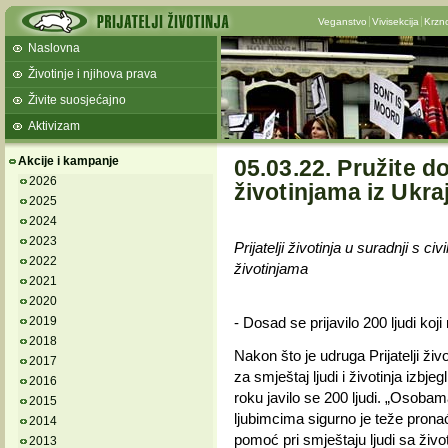
Veganstvo
Vivisekcija
Krzn
Naslovna
Životinje i njihova prava
Živite suosjećajno
Aktivizam
Akcije i kampanje
05.03.22. Pružite d
2026
životinjama iz Ukra
2025
2024
2023
Prijatelji životinja u suradnji s c
2022
životinjama
2021
2020
2019
- Dosad se prijavilo 200 ljudi koji 
2018
Nakon što je udruga Prijatelji ži
2017
za smještaj ljudi i životinja izbj
2016
roku javilo se 200 ljudi. „Osoba
2015
ljubimcima sigurno je teže prona
2014
pomoć pri smještaju ljudi sa živ
2013