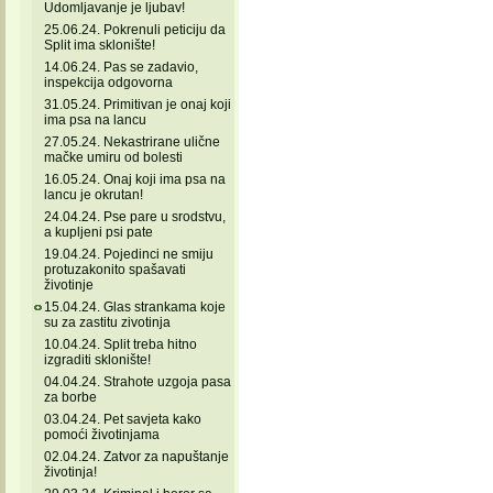
Udomljavanje je ljubav!
25.06.24. Pokrenuli peticiju da
Split ima sklonište!
14.06.24. Pas se zadavio,
inspekcija odgovorna
31.05.24. Primitivan je onaj koji
ima psa na lancu
27.05.24. Nekastrirane ulične
mačke umiru od bolesti
16.05.24. Onaj koji ima psa na
lancu je okrutan!
24.04.24. Pse pare u srodstvu,
a kupljeni psi pate
19.04.24. Pojedinci ne smiju
protuzakonito spašavati
životinje
15.04.24. Glas strankama koje
su za zastitu zivotinja
10.04.24. Split treba hitno
izgraditi sklonište!
04.04.24. Strahote uzgoja pasa
za borbe
03.04.24. Pet savjeta kako
pomoći životinjama
02.04.24. Zatvor za napuštanje
životinja!