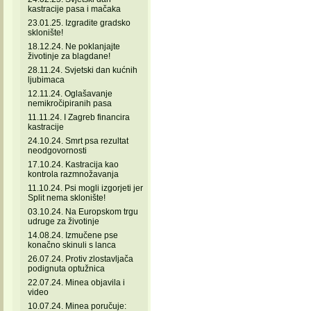
kastracije pasa i mačaka
23.01.25. Izgradite gradsko
sklonište!
18.12.24. Ne poklanjajte
životinje za blagdane!
28.11.24. Svjetski dan kućnih
ljubimaca
12.11.24. Oglašavanje
nemikročipiranih pasa
11.11.24. I Zagreb financira
kastracije
24.10.24. Smrt psa rezultat
neodgovornosti
17.10.24. Kastracija kao
kontrola razmnožavanja
11.10.24. Psi mogli izgorjeti jer
Split nema sklonište!
03.10.24. Na Europskom trgu
udruge za životinje
14.08.24. Izmučene pse
konačno skinuli s lanca
26.07.24. Protiv zlostavljača
podignuta optužnica
22.07.24. Minea objavila i
video
10.07.24. Minea poručuje: