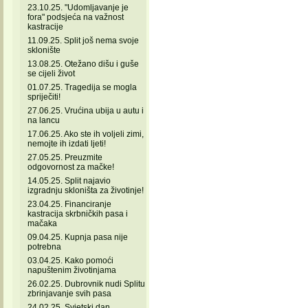
23.10.25. "Udomljavanje je
fora" podsjeća na važnost
kastracije
11.09.25. Split još nema svoje
sklonište
13.08.25. Otežano dišu i guše
se cijeli život
01.07.25. Tragedija se mogla
spriječiti!
27.06.25. Vrućina ubija u autu i
na lancu
17.06.25. Ako ste ih voljeli zimi,
nemojte ih izdati ljeti!
27.05.25. Preuzmite
odgovornost za mačke!
14.05.25. Split najavio
izgradnju skloništa za životinje!
23.04.25. Financiranje
kastracija skrbničkih pasa i
mačaka
09.04.25. Kupnja pasa nije
potrebna
03.04.25. Kako pomoći
napuštenim životinjama
26.02.25. Dubrovnik nudi Splitu
zbrinjavanje svih pasa
24.02.25. Svjetski dan