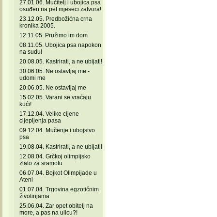
27.01.06. Mučitelj i ubojica psa
osuđen na pet mjeseci zatvora!
23.12.05. Predbožićna crna
kronika 2005.
12.11.05. Pružimo im dom
08.11.05. Ubojica psa napokon
na sudu!
20.08.05. Kastrirati, a ne ubijati!
30.06.05. Ne ostavljaj me -
udomi me
20.06.05. Ne ostavljaj me
15.02.05. Varani se vraćaju
kući!
17.12.04. Velike cijene
cijepljenja pasa
09.12.04. Mučenje i ubojstvo
psa
19.08.04. Kastrirati, a ne ubijati!
12.08.04. Grčkoj olimpijsko
zlato za sramotu
06.07.04. Bojkot Olimpijade u
Ateni
01.07.04. Trgovina egzotičnim
životinjama
25.06.04. Zar opet obitelj na
more, a pas na ulicu?!