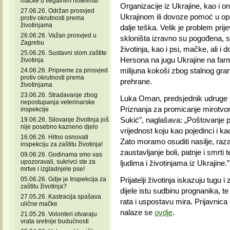
mačke u ilegalnim hotelima!
Organizacije iz Ukrajine, kao i on
27.06.26. Održan prosvjed
Ukrajinom ili dovoze pomoć u opas
protiv okrutnosti prema
životinjama
dalje teška. Velik je problem pri
26.06.26. Važan prosvjed u
skloništa izravno su pogođena, smr
Zagrebu
životinja, kao i psi, mačke, ali i 
25.06.26. Sustavni slom zaštite
Hersona na jugu Ukrajine na farmi
životinja
milijuna kokoši zbog stalnog gra
24.06.26. Pripreme za prosvjed
protiv okrutnosti prema
prehrane.
životinjama
23.06.26. Stradavanje zbog
Luka Oman, predsjednik udruge Pri
nepostupanja veterinarske
Priznanja za promicanje mirotvors
inspekcije
Sukić”, naglašava: „Poštovanje p
19.06.26. Silovanje životinja još
nije posebno kazneno djelo
vrijednost koju kao pojedinci i kao
16.06.26. Hitno osnovati
Zato moramo osuditi nasilje, raza
inspekciju za zaštitu životinja!
zaustavljanje boli, patnje i smrti
09.06.26. Godinama smo vas
upozoravali, sukrivci ste za
ljudima i životinjama iz Ukrajine.”
mrtve i izgladnjele pse!
05.06.26. Gdje je Inspekcija za
Prijatelji životinja iskazuju tugu i 
zaštitu životinja?
dijele istu sudbinu prognanika, t
27.05.26. Kastracija spašava
rata i uspostavu mira. Prijavnica
ulične mačke
nalaze se
ovdje
.
21.05.26. Volonteri otvaraju
vrata sretnije budućnosti