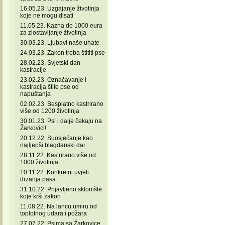
16.05.23. Uzgajanje životinja
koje ne mogu disati
11.05.23. Kazna do 1000 eura
za zlostavljanje životinja
30.03.23. Ljubavi naše uhate
24.03.23. Zakon treba štititi pse
28.02.23. Svjetski dan
kastracije
23.02.23. Označavanje i
kastracija štite pse od
napuštanja
02.02.23. Besplatno kastrirano
više od 1200 životinja
30.01.23. Psi i dalje čekaju na
Žarkovici!
20.12.22. Suosjećanje kao
najljepši blagdanski dar
28.11.22. Kastrirano više od
1000 životinja
10.11.22. Konkretni uvjeti
drzanja pasa
31.10.22. Prijavljeno sklonište
koje krši zakon
11.08.22. Na lancu umiru od
toplotnog udara i požara
27.07.22. Psima sa Žarkovice