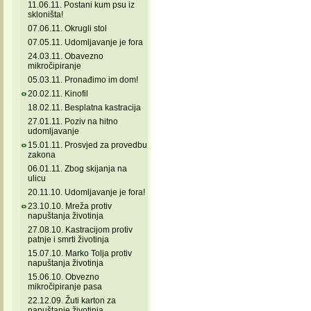
11.06.11. Postani kum psu iz
skloništa!
07.06.11. Okrugli stol
07.05.11. Udomljavanje je fora
24.03.11. Obavezno
mikročipiranje
05.03.11. Pronađimo im dom!
20.02.11. Kinofil
18.02.11. Besplatna kastracija
27.01.11. Poziv na hitno
udomljavanje
15.01.11. Prosvjed za provedbu
zakona
06.01.11. Zbog skijanja na
ulicu
20.11.10. Udomljavanje je fora!
23.10.10. Mreža protiv
napuštanja životinja
27.08.10. Kastracijom protiv
patnje i smrti životinja
15.07.10. Marko Tolja protiv
napuštanja životinja
15.06.10. Obvezno
mikročipiranje pasa
22.12.09. Žuti karton za
napuštanje životinja