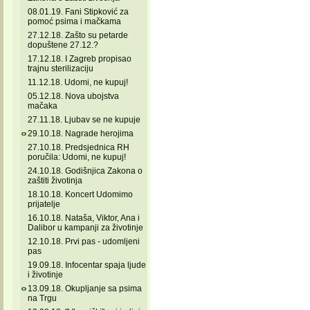
08.01.19. Fani Stipković za
pomoć psima i mačkama
27.12.18. Zašto su petarde
dopuštene 27.12.?
17.12.18. I Zagreb propisao
trajnu sterilizaciju
11.12.18. Udomi, ne kupuj!
05.12.18. Nova ubojstva
mačaka
27.11.18. Ljubav se ne kupuje
29.10.18. Nagrade herojima
27.10.18. Predsjednica RH
poručila: Udomi, ne kupuj!
24.10.18. Godišnjica Zakona o
zaštiti životinja
18.10.18. Koncert Udomimo
prijatelje
16.10.18. Nataša, Viktor, Ana i
Dalibor u kampanji za životinje
12.10.18. Prvi pas - udomljeni
pas
19.09.18. Infocentar spaja ljude
i životinje
13.09.18. Okupljanje sa psima
na Trgu