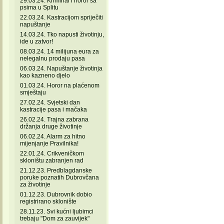
29.03.24. Kriminal i horor sa
psima u Splitu
22.03.24. Kastracijom spriječiti
napuštanje
14.03.24. Tko napusti životinju,
ide u zatvor!
08.03.24. 14 milijuna eura za
nelegalnu prodaju pasa
06.03.24. Napuštanje životinja
kao kazneno djelo
01.03.24. Horor na plaćenom
smještaju
27.02.24. Svjetski dan
kastracije pasa i mačaka
26.02.24. Trajna zabrana
držanja druge životinje
06.02.24. Alarm za hitno
mijenjanje Pravilnika!
22.01.24. Crikveničkom
skloništu zabranjen rad
21.12.23. Predblagdanske
poruke poznatih Dubrovčana
za životinje
01.12.23. Dubrovnik dobio
registrirano sklonište
28.11.23. Svi kućni ljubimci
trebaju "Dom za zauvijek"