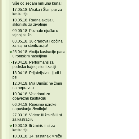
više od sedam milijuna kuna!
17.05.18. Micika i Štampar za
kastraciju
10.05.18. Radna akcija u
skloništu za životinje
09.05.18. Poznate njuške u
tajnoj službi
03.05.18. 30 gradova i općina
za trajnu sterilizaciju!
25.04.18. Akcija kastracije pasa
u romskim naseljima
19.04.18. Performans za
podršku trajnoj sterilizaciji
18.04.18. Prijateljstvo - ljudi i
psi
12.04.18. Mia Dimšić ne žmiri
na nepravdu
10.04.18. Veterinari za
obaveznu kastraciju
06.04.18. Riješimo uzroke
napuštanja životinja!
27.03.18. Video: Ili žmiriš ili si
za kastraciju
19.03.18. Ili žmiriš ili si za
kastraciju
10.03.18. 14. sastanak Mreže