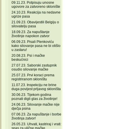
09.11.23. Potpisuju unosne
ugovore za zatvoreno sklonište
24.10.23. Reakcija na nedavne
ugrize pasa
21.09.23. Obavijestili Belgiju o
silovatelju pasa
18.09.23. Za napuštanje
životinje napokon zatvor
06.09.23. Pisali Plenkoviću
kako silovanje pasa ne bi otišlo
u zastaru!
20.08.23. Psi i mačke
beskućnici
27.07.23. Saborski zastupnik
osudio silovanje mačke
25.07.23. Prvi koraci prema
registriranom skloništu
11.07.23. Inspekciju ne brine
duga povijest prljavog skloništa
30.06.23. Tijekom godina
poznati digli glas za životinje!
24.06.23. Silovanje mačke nije
dječja psina
07.06.23. Za napuštanje i borbe
životinja zatvor!
26.05.23. Uhvati, kastriraj i vrati:
spas za ulične mačke