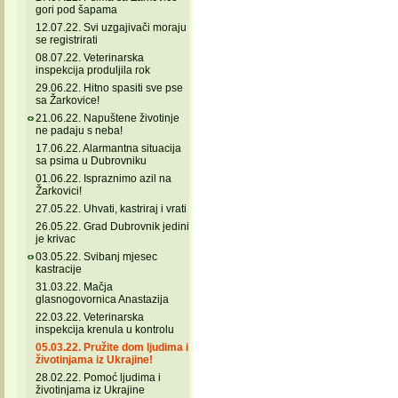
gori pod šapama
12.07.22. Svi uzgajivači moraju
se registrirati
08.07.22. Veterinarska
inspekcija produljila rok
29.06.22. Hitno spasiti sve pse
sa Žarkovice!
21.06.22. Napuštene životinje
ne padaju s neba!
17.06.22. Alarmantna situacija
sa psima u Dubrovniku
01.06.22. Ispraznimo azil na
Žarkovici!
27.05.22. Uhvati, kastriraj i vrati
26.05.22. Grad Dubrovnik jedini
je krivac
03.05.22. Svibanj mjesec
kastracije
31.03.22. Mačja
glasnogovornica Anastazija
22.03.22. Veterinarska
inspekcija krenula u kontrolu
05.03.22. Pružite dom ljudima i
životinjama iz Ukrajine!
28.02.22. Pomoć ljudima i
životinjama iz Ukrajine