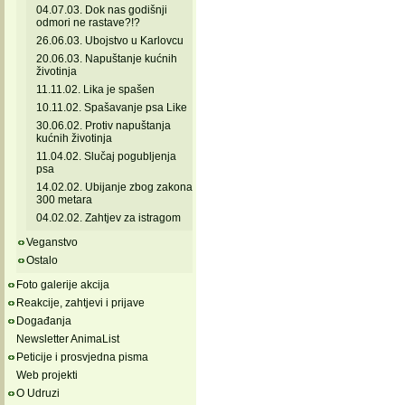
04.07.03. Dok nas godišnji
odmori ne rastave?!?
26.06.03. Ubojstvo u Karlovcu
20.06.03. Napuštanje kućnih
životinja
11.11.02. Lika je spašen
10.11.02. Spašavanje psa Like
30.06.02. Protiv napuštanja
kućnih životinja
11.04.02. Slučaj pogubljenja
psa
14.02.02. Ubijanje zbog zakona
300 metara
04.02.02. Zahtjev za istragom
Veganstvo
Ostalo
Foto galerije akcija
Reakcije, zahtjevi i prijave
Događanja
Newsletter AnimaList
Peticije i prosvjedna pisma
Web projekti
O Udruzi