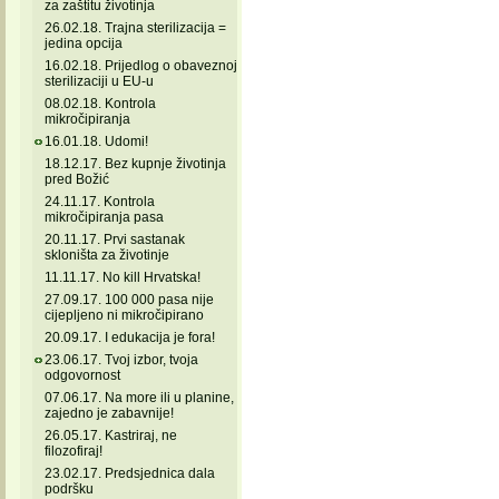
za zaštitu životinja
26.02.18. Trajna sterilizacija =
jedina opcija
16.02.18. Prijedlog o obaveznoj
sterilizaciji u EU-u
08.02.18. Kontrola
mikročipiranja
16.01.18. Udomi!
18.12.17. Bez kupnje životinja
pred Božić
24.11.17. Kontrola
mikročipiranja pasa
20.11.17. Prvi sastanak
skloništa za životinje
11.11.17. No kill Hrvatska!
27.09.17. 100 000 pasa nije
cijepljeno ni mikročipirano
20.09.17. I edukacija je fora!
23.06.17. Tvoj izbor, tvoja
odgovornost
07.06.17. Na more ili u planine,
zajedno je zabavnije!
26.05.17. Kastriraj, ne
filozofiraj!
23.02.17. Predsjednica dala
podršku