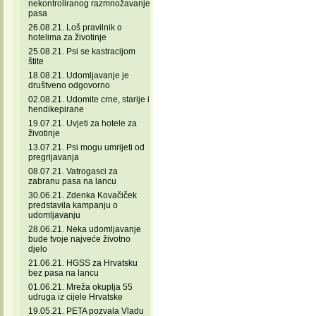
nekontroliranog razmnožavanje
pasa
26.08.21. Loš pravilnik o
hotelima za životinje
25.08.21. Psi se kastracijom
štite
18.08.21. Udomljavanje je
društveno odgovorno
02.08.21. Udomite crne, starije i
hendikepirane
19.07.21. Uvjeti za hotele za
životinje
13.07.21. Psi mogu umrijeti od
pregrijavanja
08.07.21. Vatrogasci za
zabranu pasa na lancu
30.06.21. Zdenka Kovačiček
predstavila kampanju o
udomljavanju
28.06.21. Neka udomljavanje
bude tvoje najveće životno
djelo
21.06.21. HGSS za Hrvatsku
bez pasa na lancu
01.06.21. Mreža okuplja 55
udruga iz cijele Hrvatske
19.05.21. PETA pozvala Vladu