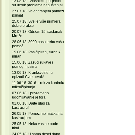
13.08.18. "Vlasnički" psi jedini
su uzrok problema napuštanja!
27.07.18. Volontiranjem pomozi
psima!
25.07.18. Sve je više primjera
dobre prakse
20.07.18. Održan 15. sastanak
Mreže
28.06.18. 3000 pasa treba vašu
pomoć
19.06.18. Pas čipiran, skrbnik
miran
15.06.18. Zasuči rukave i
pomogni psima!
13.06.18. Krankšvester u
epizodi Cvak, cvak!
11.06.18. 30. 6. - rok za kontrolu
mikročipiranja
07.06.18. I privremeno
udomljavanje je fora
01.06.18. Dajte glas za
kastraciju!
26.05.18. Pomozimo mačkama
kastracijom
25.05.18. Neka vas ne bude
frka!
24.05.18. U samo deset dana