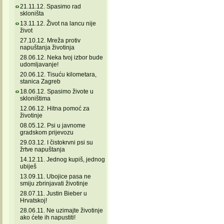
21.11.12. Spasimo rad
skloništa
13.11.12. Život na lancu nije
život
27.10.12. Mreža protiv
napuštanja životinja
28.06.12. Neka tvoj izbor bude
udomljavanje!
20.06.12. Tisuću kilometara,
stanica Zagreb
18.06.12. Spasimo živote u
skloništima
12.06.12. Hitna pomoć za
životinje
08.05.12. Psi u javnome
gradskom prijevozu
29.03.12. I čistokrvni psi su
žrtve napuštanja
14.12.11. Jednog kupiš, jednog
ubiješ
13.09.11. Ubojice pasa ne
smiju zbrinjavati životinje
28.07.11. Justin Bieber u
Hrvatskoj!
28.06.11. Ne uzimajte životinje
ako ćete ih napustiti!