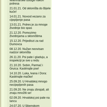
veterinarske usluge nakon
potresa
21.01.21. Od skloništa do Bijele
kuće!
14.01.21. Novost vezano za
cijepljenje pasa
13.01.21. Potres je za mnoge
životinje bio spas
21.12.20. Pomozimo
životinjama u skloništima
15.12.20. Prijedlozi za rad
Dumovca
08.12.20. Nužan neovisan
nadzor skloništa
26.11.20. Psi pate i gladuju, a
inspekciji je sve u redu
21.10.20. Sobin, Parmać i
Gruica: Kastrirajte pse!
14.10.20. Luka, Ivana i Dora:
Kastrirajte mačke!
25.09.20. U Hrvatskoj mnogo
necijepljenih pasa
21.09.20. Ne znaju zbrajati, ali
znaju množiti se!
02.09.20. Hrvatskoj psi pate na
lancu
24.07.20. U šibenskom