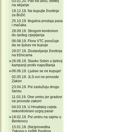
03.01.20. Pas na ulicu, obitelj
na skijanje
19.12.19. Ne kupujte životinje
za Božić
25.10.19. Ilegalna prodaja pasa
i mačaka
28.09.19. Strogom kontrolom
do rjeđeg cijepljenja
06.08.19. Flora VTC poručuje
da se ljubav ne kupuje
29.07.19. Zlostavljanje životinja
na tržnicama
26.06.19. Slavko Sobin u ljetnoj
kampanji protiv napuštanja
06.06.19. Ljubav se ne kupuje!
02.05.19. JLS-ovi ne provode
Zakon
23.04.19. Psi zaslužuju drugu
šansu
11.03.19. One umiru jer gradovi
ne provode zakon!
04.03.19. U Hrvatskoj cvjeta
nekontrolirani uzgoj pasa!
18.02.19. Psi umiru na sajmu u
Benkovcu
15.01.19. (Ne)provedba
Zakona o zaštiti životinja