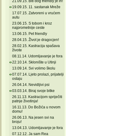
21.09.15. Biti dog friendly je in!
19.09.15. 11. sastanak Mreže
17.07.15. Zatvoreni u vrućem
autu
23.06.15. S tobom i kroz
najprometnije ceste
13.06.15. Pet friendly
28.04.15. Život je dragocjen!
28.02.15. Kastracija spašava
živote
08.11.14. Udomljavanje je fora
22.10.14. Sklonište u Utinji
13.09.14. Svi volimo školu
07.07.14. Ljeto prolazi, prijatelji
ostaju
26.04.14. Nevidljivi psi
03.03.14. Biraj svoje bitke
26.11.13. Kastracijom spriječiti
patnje životinja!
16.11.13. Do Božića u novom
domu!
26.06.13. Na jesen svi na
broju!
13.04.13. Udomljavanje je fora
07.12.12. Ja sam Rea