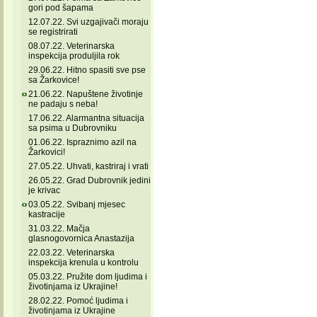
gori pod šapama
12.07.22. Svi uzgajivači moraju
se registrirati
08.07.22. Veterinarska
inspekcija produljila rok
29.06.22. Hitno spasiti sve pse
sa Žarkovice!
21.06.22. Napuštene životinje
ne padaju s neba!
17.06.22. Alarmantna situacija
sa psima u Dubrovniku
01.06.22. Ispraznimo azil na
Žarkovici!
27.05.22. Uhvati, kastriraj i vrati
26.05.22. Grad Dubrovnik jedini
je krivac
03.05.22. Svibanj mjesec
kastracije
31.03.22. Mačja
glasnogovornica Anastazija
22.03.22. Veterinarska
inspekcija krenula u kontrolu
05.03.22. Pružite dom ljudima i
životinjama iz Ukrajine!
28.02.22. Pomoć ljudima i
životinjama iz Ukrajine