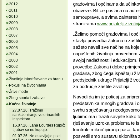
gradovima i općinama da učinkovi
2012
obaveze. Bit će poslana na adrese
2011
2010
samouprave, a svima zainteresira
2009
stranicama
www.prijatelji-zivotinj
2008
„Želimo pomoći gradovima i opći
2007
stavlja provedba Zakona o zaštiti
2006
sažeto naveli sve načine na koje 
2005
napuštenih životinja provedbom 
2004
svojoj nadležnosti i edukacijom. 
2003
provedbe Zakona i dobre primjere
2002
2001
građana, zbog čega ispaštaju živo
Životinje iskorištavane za hranu
predsjednik udruge Prijatelji život
Pokusi na životinjama
za područje zaštite životinja.
Žrtve mode
Navodi da im je poticaj za pripr
Zbog sporta i zabave
predstavnika mnogih gradova i op
Kućne životinje
svrhu sprječavanja neodgovorn
27.07.26. Tražimo
sankcioniranje veterinarskih
ljubimcima i tražili savjete kako t
inspektora
rješavanje uzroka problema te is
16.07.26. Lana Lourdes Rupić:
kontrole mikročipiranja pasa, kao
Ljubav se ne kupuje.
posvetili smo sustavu skloništa z
01.07.26. Ne ostavljajte pse i