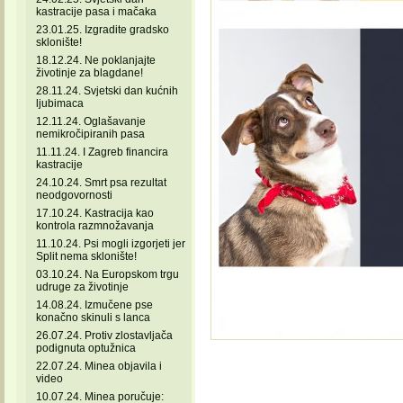
kastracije pasa i mačaka
23.01.25. Izgradite gradsko
sklonište!
18.12.24. Ne poklanjajte
životinje za blagdane!
28.11.24. Svjetski dan kućnih
ljubimaca
12.11.24. Oglašavanje
nemikročipiranih pasa
11.11.24. I Zagreb financira
kastracije
24.10.24. Smrt psa rezultat
neodgovornosti
17.10.24. Kastracija kao
kontrola razmnožavanja
11.10.24. Psi mogli izgorjeti jer
Split nema sklonište!
03.10.24. Na Europskom trgu
udruge za životinje
14.08.24. Izmučene pse
konačno skinuli s lanca
26.07.24. Protiv zlostavljača
podignuta optužnica
22.07.24. Minea objavila i
video
10.07.24. Minea poručuje: