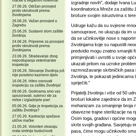
mačke u ilegalnim hotelima!
izgradnje novih”, dodaje Ivana Lun
27.06.26. Održan prosvjed
koordinatorica Mreže za zaštitu ži
protiv okrutnosti prema
životinjama
brošure svojim iskustvima s tere
26.06.26. Važan prosvjed u
Udruge kažu da su svjesne mnogo
Zagrebu
25.06.26. Sustavni slom zaštite
samouprave, no ukazuju da im up
životinja
da se učinkovitije nose s naporim
24.06.26. Pripreme za prosvjed
životinjama koje su napustili neo
protiv okrutnosti prema
životinjama
predvidio mogu znatno smanjiti fi
23.06.26. Stradavanje zbog
primjenjivati i uvrstiti u svoje o
nepostupanja veterinarske
ukazati pritom na uzroke problem
inspekcije
razmnožavanje skrbničkih pasa i
19.06.26. Silovanje životinja još
nije posebno kazneno djelo
životinja, te pokazati jedinicam
16.06.26. Hitno osnovati
spriječiti.”
inspekciju za zaštitu životinja!
09.06.26. Godinama smo vas
Prijatelji životinja i više od 50 u
upozoravali, sukrivci ste za
brošuri lokalne zajednice da im Za
mrtve i izgladnjele pse!
mehanizam za smanjenje broja nap
05.06.26. Gdje je Inspekcija za
zaštitu životinja?
obavezne trajne sterilizacije na 
27.05.26. Kastracija spašava
Osim toga, gradovi i općine mogu
ulične mačke
skrbi svojih građana. Savjetuju i
21.05.26. Volonteri otvaraju
pasa, čime mogu učinkovito smanj
vrata sretnije budućnosti