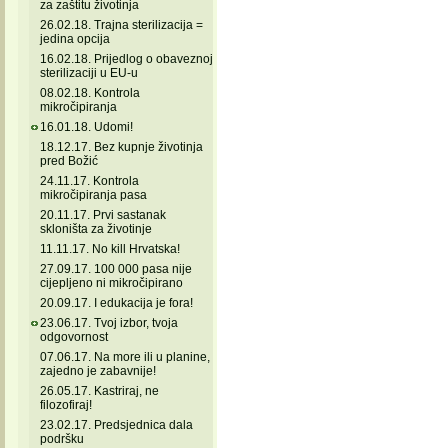
za zaštitu životinja
26.02.18. Trajna sterilizacija =
jedina opcija
16.02.18. Prijedlog o obaveznoj
sterilizaciji u EU-u
08.02.18. Kontrola
mikročipiranja
16.01.18. Udomi!
18.12.17. Bez kupnje životinja
pred Božić
24.11.17. Kontrola
mikročipiranja pasa
20.11.17. Prvi sastanak
skloništa za životinje
11.11.17. No kill Hrvatska!
27.09.17. 100 000 pasa nije
cijepljeno ni mikročipirano
20.09.17. I edukacija je fora!
23.06.17. Tvoj izbor, tvoja
odgovornost
07.06.17. Na more ili u planine,
zajedno je zabavnije!
26.05.17. Kastriraj, ne
filozofiraj!
23.02.17. Predsjednica dala
podršku