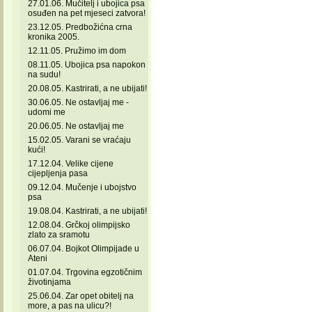
27.01.06. Mučitelj i ubojica psa
osuđen na pet mjeseci zatvora!
23.12.05. Predbožićna crna
kronika 2005.
12.11.05. Pružimo im dom
08.11.05. Ubojica psa napokon
na sudu!
20.08.05. Kastrirati, a ne ubijati!
30.06.05. Ne ostavljaj me -
udomi me
20.06.05. Ne ostavljaj me
15.02.05. Varani se vraćaju
kući!
17.12.04. Velike cijene
cijepljenja pasa
09.12.04. Mučenje i ubojstvo
psa
19.08.04. Kastrirati, a ne ubijati!
12.08.04. Grčkoj olimpijsko
zlato za sramotu
06.07.04. Bojkot Olimpijade u
Ateni
01.07.04. Trgovina egzotičnim
životinjama
25.06.04. Zar opet obitelj na
more, a pas na ulicu?!