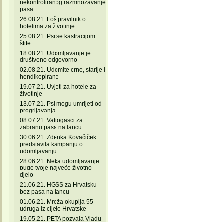
nekontroliranog razmnožavanje
pasa
26.08.21. Loš pravilnik o
hotelima za životinje
25.08.21. Psi se kastracijom
štite
18.08.21. Udomljavanje je
društveno odgovorno
02.08.21. Udomite crne, starije i
hendikepirane
19.07.21. Uvjeti za hotele za
životinje
13.07.21. Psi mogu umrijeti od
pregrijavanja
08.07.21. Vatrogasci za
zabranu pasa na lancu
30.06.21. Zdenka Kovačiček
predstavila kampanju o
udomljavanju
28.06.21. Neka udomljavanje
bude tvoje najveće životno
djelo
21.06.21. HGSS za Hrvatsku
bez pasa na lancu
01.06.21. Mreža okuplja 55
udruga iz cijele Hrvatske
19.05.21. PETA pozvala Vladu