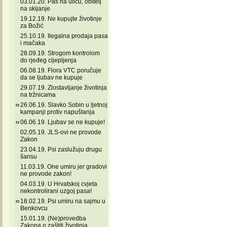
03.01.20. Pas na ulicu, obitelj
na skijanje
19.12.19. Ne kupujte životinje
za Božić
25.10.19. Ilegalna prodaja pasa
i mačaka
28.09.19. Strogom kontrolom
do rjeđeg cijepljenja
06.08.19. Flora VTC poručuje
da se ljubav ne kupuje
29.07.19. Zlostavljanje životinja
na tržnicama
26.06.19. Slavko Sobin u ljetnoj
kampanji protiv napuštanja
06.06.19. Ljubav se ne kupuje!
02.05.19. JLS-ovi ne provode
Zakon
23.04.19. Psi zaslužuju drugu
šansu
11.03.19. One umiru jer gradovi
ne provode zakon!
04.03.19. U Hrvatskoj cvjeta
nekontrolirani uzgoj pasa!
18.02.19. Psi umiru na sajmu u
Benkovcu
15.01.19. (Ne)provedba
Zakona o zaštiti životinja