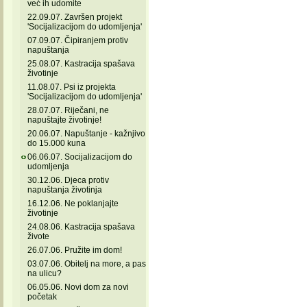
već ih udomite
22.09.07. Završen projekt
'Socijalizacijom do udomljenja'
07.09.07. Čipiranjem protiv
napuštanja
25.08.07. Kastracija spašava
životinje
11.08.07. Psi iz projekta
'Socijalizacijom do udomljenja'
28.07.07. Riječani, ne
napuštajte životinje!
20.06.07. Napuštanje - kažnjivo
do 15.000 kuna
06.06.07. Socijalizacijom do
udomljenja
30.12.06. Djeca protiv
napuštanja životinja
16.12.06. Ne poklanjajte
životinje
24.08.06. Kastracija spašava
živote
26.07.06. Pružite im dom!
03.07.06. Obitelj na more, a pas
na ulicu?
06.05.06. Novi dom za novi
početak