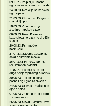
09.11.23. Potpisuju unosne
ugovore za zatvoreno sklonište
24.10.23. Reakcija na nedavne
ugrize pasa
21.09.23. Obavijestili Belgiju o
silovatelju pasa
18.09.23. Za napuštanje
životinje napokon zatvor
06.09.23. Pisali Plenkoviću
kako silovanje pasa ne bi otišlo
u zastaru!
20.08.23. Psi i mačke
beskućnici
27.07.23. Saborski zastupnik
osudio silovanje mačke
25.07.23. Prvi koraci prema
registriranom skloništu
11.07.23. Inspekciju ne brine
duga povijest prljavog skloništa
30.06.23. Tijekom godina
poznati digli glas za životinje!
24.06.23. Silovanje mačke nije
dječja psina
07.06.23. Za napuštanje i borbe
životinja zatvor!
26.05.23. Uhvati, kastriraj i vrati:
spas za ulične mačke