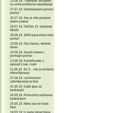
13.08.18. "Vlasnički" psi jedini
su uzrok problema napuštanja!
27.07.18. Volontiranjem pomozi
psima!
25.07.18. Sve je više primjera
dobre prakse
20.07.18. Održan 15. sastanak
Mreže
28.06.18. 3000 pasa treba vašu
pomoć
19.06.18. Pas čipiran, skrbnik
miran
15.06.18. Zasuči rukave i
pomogni psima!
13.06.18. Krankšvester u
epizodi Cvak, cvak!
11.06.18. 30. 6. - rok za kontrolu
mikročipiranja
07.06.18. I privremeno
udomljavanje je fora
01.06.18. Dajte glas za
kastraciju!
26.05.18. Pomozimo mačkama
kastracijom
25.05.18. Neka vas ne bude
frka!
24.05.18. U samo deset dana