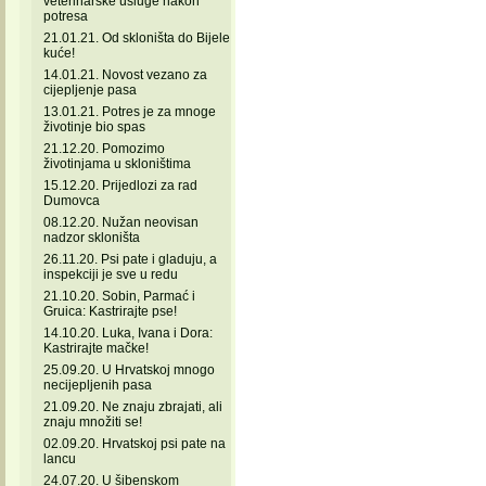
veterinarske usluge nakon
potresa
21.01.21. Od skloništa do Bijele
kuće!
14.01.21. Novost vezano za
cijepljenje pasa
13.01.21. Potres je za mnoge
životinje bio spas
21.12.20. Pomozimo
životinjama u skloništima
15.12.20. Prijedlozi za rad
Dumovca
08.12.20. Nužan neovisan
nadzor skloništa
26.11.20. Psi pate i gladuju, a
inspekciji je sve u redu
21.10.20. Sobin, Parmać i
Gruica: Kastrirajte pse!
14.10.20. Luka, Ivana i Dora:
Kastrirajte mačke!
25.09.20. U Hrvatskoj mnogo
necijepljenih pasa
21.09.20. Ne znaju zbrajati, ali
znaju množiti se!
02.09.20. Hrvatskoj psi pate na
lancu
24.07.20. U šibenskom