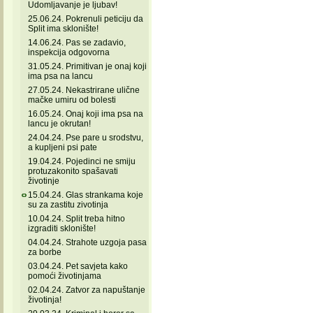
Udomljavanje je ljubav!
25.06.24. Pokrenuli peticiju da
Split ima sklonište!
14.06.24. Pas se zadavio,
inspekcija odgovorna
31.05.24. Primitivan je onaj koji
ima psa na lancu
27.05.24. Nekastrirane ulične
mačke umiru od bolesti
16.05.24. Onaj koji ima psa na
lancu je okrutan!
24.04.24. Pse pare u srodstvu,
a kupljeni psi pate
19.04.24. Pojedinci ne smiju
protuzakonito spašavati
životinje
15.04.24. Glas strankama koje
su za zastitu zivotinja
10.04.24. Split treba hitno
izgraditi sklonište!
04.04.24. Strahote uzgoja pasa
za borbe
03.04.24. Pet savjeta kako
pomoći životinjama
02.04.24. Zatvor za napuštanje
životinja!