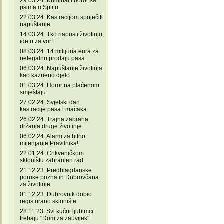
29.03.24. Kriminal i horor sa
psima u Splitu
22.03.24. Kastracijom spriječiti
napuštanje
14.03.24. Tko napusti životinju,
ide u zatvor!
08.03.24. 14 milijuna eura za
nelegalnu prodaju pasa
06.03.24. Napuštanje životinja
kao kazneno djelo
01.03.24. Horor na plaćenom
smještaju
27.02.24. Svjetski dan
kastracije pasa i mačaka
26.02.24. Trajna zabrana
držanja druge životinje
06.02.24. Alarm za hitno
mijenjanje Pravilnika!
22.01.24. Crikveničkom
skloništu zabranjen rad
21.12.23. Predblagdanske
poruke poznatih Dubrovčana
za životinje
01.12.23. Dubrovnik dobio
registrirano sklonište
28.11.23. Svi kućni ljubimci
trebaju "Dom za zauvijek"