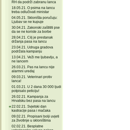
RH da podrži zabranu lanca
18.05.21. O psima na lancu
treba odlučivati ministar
04.05.21. Skloništa poručuju:
Ljubav se ne kupuje
30.04.21. Zakonski zaštititi pse
da se ne koriste za borbe
28.04.21. Cilj je prestanak
držanja pasa na lancu
23.04.21. Udruga gradova
podržala kampanju
13.04.21. Veži me ljubavlju, a
ne lancem
26.03.21. Pas na lancu nije
alarmni uređaj
09.03.21. Veterinari protiv
lanca!
01.03.21. U 2 dana 30 000 ljudi
potpisalo peticiju!
26.02.21. Kampanja za
Hrvatsku bez pasa na lancu
22.02.21. Svjetski dan
kastracije pasa i mačaka
09.02.21. Propisani bolji uvjeti
za životinje u skloništima
02.02.21. Besplatne