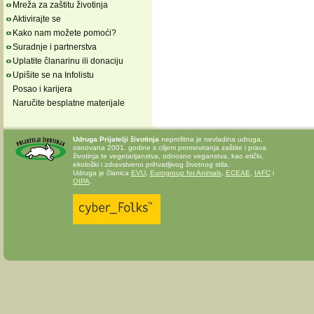
Mreža za zaštitu životinja
Aktivirajte se
Kako nam možete pomoći?
Suradnje i partnerstva
Uplatite članarinu ili donaciju
Upišite se na Infolistu
Posao i karijera
Naručite besplatne materijale
Udruga Prijatelji životinja
neprofitna je nevladina udruga,
osnovana 2001. godine s ciljem promoviranja zaštite i prava
životinja te vegetarijanstva, odnosno veganstva, kao etički,
ekološki i zdravstveno prihvatljivog životnog stila.
Udruga je članica
EVU
,
Eurogroup for Animals
,
ECEAE
,
IAFC
i
OIPA
.