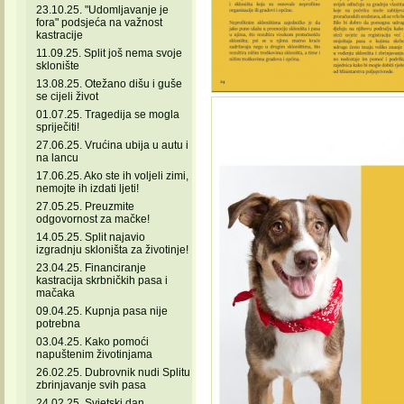
23.10.25. "Udomljavanje je
fora" podsjeća na važnost
kastracije
11.09.25. Split još nema svoje
sklonište
13.08.25. Otežano dišu i guše
se cijeli život
01.07.25. Tragedija se mogla
spriječiti!
27.06.25. Vrućina ubija u autu i
na lancu
17.06.25. Ako ste ih voljeli zimi,
nemojte ih izdati ljeti!
27.05.25. Preuzmite
odgovornost za mačke!
14.05.25. Split najavio
izgradnju skloništa za životinje!
23.04.25. Financiranje
kastracija skrbničkih pasa i
mačaka
09.04.25. Kupnja pasa nije
potrebna
03.04.25. Kako pomoći
napuštenim životinjama
26.02.25. Dubrovnik nudi Splitu
zbrinjavanje svih pasa
24.02.25. Svjetski dan