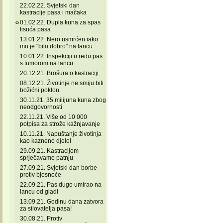
22.02.22. Svjetski dan
kastracije pasa i mačaka
01.02.22. Dupla kuna za spas
tisuća pasa
13.01.22. Nero usmrćen iako
mu je "bilo dobro" na lancu
10.01.22. Inspekciji u redu pas
s tumorom na lancu
20.12.21. Brošura o kastraciji
08.12.21. Životinje ne smiju biti
božićni poklon
30.11.21. 35 milijuna kuna zbog
neodgovornosti
22.11.21. Više od 10 000
potpisa za strože kažnjavanje
10.11.21. Napuštanje životinja
kao kazneno djelo!
29.09.21. Kastracijom
sprječavamo patnju
27.09.21. Svjetski dan borbe
protiv bjesnoće
22.09.21. Pas dugo umirao na
lancu od gladi
13.09.21. Godinu dana zatvora
za silovatelja pasa!
30.08.21. Protiv