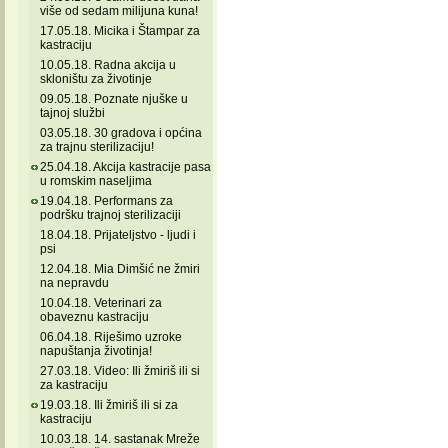
više od sedam milijuna kuna!
17.05.18. Micika i Štampar za
kastraciju
10.05.18. Radna akcija u
skloništu za životinje
09.05.18. Poznate njuške u
tajnoj službi
03.05.18. 30 gradova i općina
za trajnu sterilizaciju!
25.04.18. Akcija kastracije pasa
u romskim naseljima
19.04.18. Performans za
podršku trajnoj sterilizaciji
18.04.18. Prijateljstvo - ljudi i
psi
12.04.18. Mia Dimšić ne žmiri
na nepravdu
10.04.18. Veterinari za
obaveznu kastraciju
06.04.18. Riješimo uzroke
napuštanja životinja!
27.03.18. Video: Ili žmiriš ili si
za kastraciju
19.03.18. Ili žmiriš ili si za
kastraciju
10.03.18. 14. sastanak Mreže