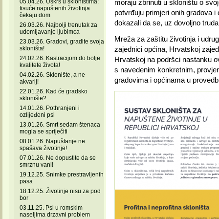
05.04.26. Uskrs u skloništima:
moraju zbrinuti u skloništu o svo
tisuće napuštenih životinja
potvrđuju primjeri onih gradova i o
čekaju dom
dokazali da se, uz dovoljno truda
26.03.26. Najbolji trenutak za
udomljavanje ljubimca
Mreža za zaštitu životinja i udruga
23.03.26. Gradovi, gradite svoja
skloništa!
zajednici općina, Hrvatskoj zajed
24.02.26. Kastracijom do bolje
Hrvatskoj na podršci nastanku ov
kvalitete života!
s navedenim konkretnim, provjer
04.02.26. Sklonište, a ne
gradovima i općinama u provedbi 
akvarij!
22.01.26. Kad će gradsko
sklonište?
14.01.26. Pothranjeni i
ozlijeđeni psi
13.01.26. Smrt sedam štenaca
mogla se spriječiti
08.01.26. Napuštanje ne
spašava životinje!
07.01.26. Ne dopustite da se
smrznu vani!
19.12.25. Snimke prestravljenih
pasa
18.12.25. Životinje nisu za pod
bor
03.11.25. Psi u romskim
naseljima drzavni problem