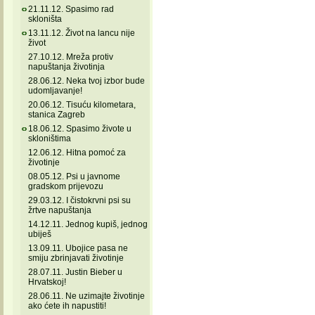
21.11.12. Spasimo rad
skloništa
13.11.12. Život na lancu nije
život
27.10.12. Mreža protiv
napuštanja životinja
28.06.12. Neka tvoj izbor bude
udomljavanje!
20.06.12. Tisuću kilometara,
stanica Zagreb
18.06.12. Spasimo živote u
skloništima
12.06.12. Hitna pomoć za
životinje
08.05.12. Psi u javnome
gradskom prijevozu
29.03.12. I čistokrvni psi su
žrtve napuštanja
14.12.11. Jednog kupiš, jednog
ubiješ
13.09.11. Ubojice pasa ne
smiju zbrinjavati životinje
28.07.11. Justin Bieber u
Hrvatskoj!
28.06.11. Ne uzimajte životinje
ako ćete ih napustiti!