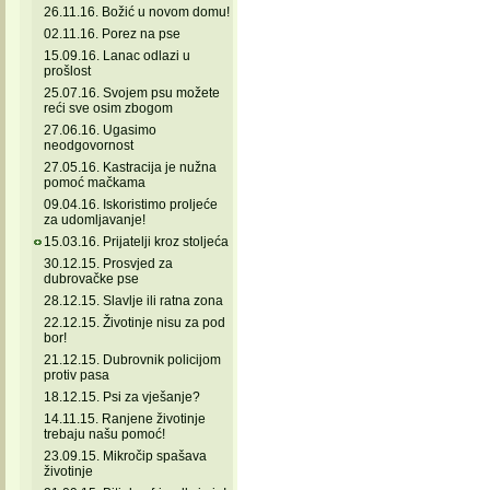
26.11.16. Božić u novom domu!
02.11.16. Porez na pse
15.09.16. Lanac odlazi u
prošlost
25.07.16. Svojem psu možete
reći sve osim zbogom
27.06.16. Ugasimo
neodgovornost
27.05.16. Kastracija je nužna
pomoć mačkama
09.04.16. Iskoristimo proljeće
za udomljavanje!
15.03.16. Prijatelji kroz stoljeća
30.12.15. Prosvjed za
dubrovačke pse
28.12.15. Slavlje ili ratna zona
22.12.15. Životinje nisu za pod
bor!
21.12.15. Dubrovnik policijom
protiv pasa
18.12.15. Psi za vješanje?
14.11.15. Ranjene životinje
trebaju našu pomoć!
23.09.15. Mikročip spašava
životinje