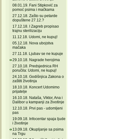
08.01.19. Fani Stipković za
pomoć psima i mačkama
27.12.18. Zašto su petarde
dopuštene 27.12.?
17.12.18. I Zagreb propisao
trajnu sterilizaciju
11.12.18. Udomi, ne kupuj!
05.12.18. Nova ubojstva
mačaka
27.11.18. Ljubav se ne kupuje
29.10.18. Nagrade herojima
27.10.18. Predsjednica RH
poručila: Udomi, ne kupuj!
24.10.18. Godišnjica Zakona o
zaštiti životinja
18.10.18. Koncert Udomimo
prijatelje
16.10.18. Nataša, Viktor, Ana i
Dalibor u kampanji za životinje
12.10.18. Prvi pas - udomljeni
pas
19.09.18. Infocentar spaja ljude
i životinje
13.09.18. Okupljanje sa psima
na Trgu