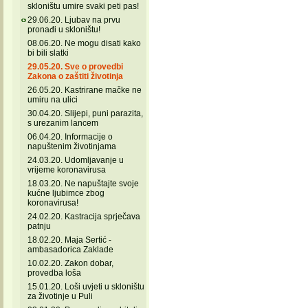
skloništu umire svaki peti pas!
29.06.20. Ljubav na prvu
pronađi u skloništu!
08.06.20. Ne mogu disati kako
bi bili slatki
29.05.20. Sve o provedbi
Zakona o zaštiti životinja
26.05.20. Kastrirane mačke ne
umiru na ulici
30.04.20. Slijepi, puni parazita,
s urezanim lancem
06.04.20. Informacije o
napuštenim životinjama
24.03.20. Udomljavanje u
vrijeme koronavirusa
18.03.20. Ne napuštajte svoje
kućne ljubimce zbog
koronavirusa!
24.02.20. Kastracija sprječava
patnju
18.02.20. Maja Sertić -
ambasadorica Zaklade
10.02.20. Zakon dobar,
provedba loša
15.01.20. Loši uvjeti u skloništu
za životinje u Puli