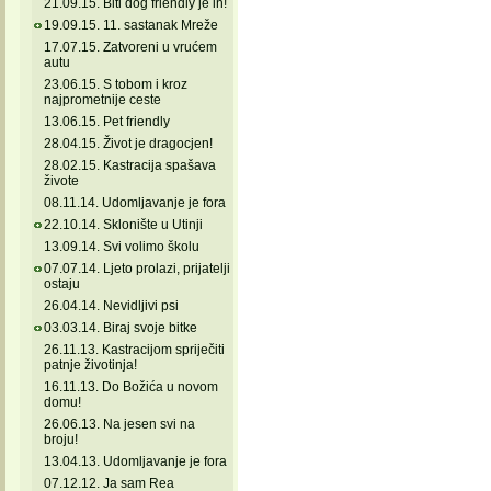
21.09.15. Biti dog friendly je in!
19.09.15. 11. sastanak Mreže
17.07.15. Zatvoreni u vrućem
autu
23.06.15. S tobom i kroz
najprometnije ceste
13.06.15. Pet friendly
28.04.15. Život je dragocjen!
28.02.15. Kastracija spašava
živote
08.11.14. Udomljavanje je fora
22.10.14. Sklonište u Utinji
13.09.14. Svi volimo školu
07.07.14. Ljeto prolazi, prijatelji
ostaju
26.04.14. Nevidljivi psi
03.03.14. Biraj svoje bitke
26.11.13. Kastracijom spriječiti
patnje životinja!
16.11.13. Do Božića u novom
domu!
26.06.13. Na jesen svi na
broju!
13.04.13. Udomljavanje je fora
07.12.12. Ja sam Rea