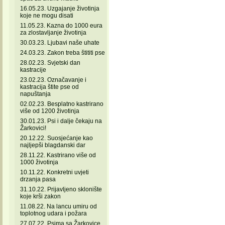
16.05.23. Uzgajanje životinja
koje ne mogu disati
11.05.23. Kazna do 1000 eura
za zlostavljanje životinja
30.03.23. Ljubavi naše uhate
24.03.23. Zakon treba štititi pse
28.02.23. Svjetski dan
kastracije
23.02.23. Označavanje i
kastracija štite pse od
napuštanja
02.02.23. Besplatno kastrirano
više od 1200 životinja
30.01.23. Psi i dalje čekaju na
Žarkovici!
20.12.22. Suosjećanje kao
najljepši blagdanski dar
28.11.22. Kastrirano više od
1000 životinja
10.11.22. Konkretni uvjeti
drzanja pasa
31.10.22. Prijavljeno sklonište
koje krši zakon
11.08.22. Na lancu umiru od
toplotnog udara i požara
27.07.22. Psima sa Žarkovice