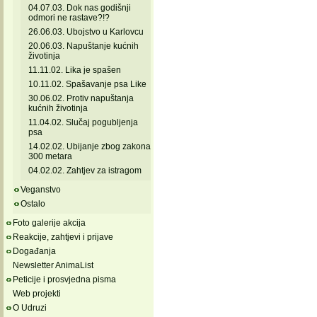
04.07.03. Dok nas godišnji
odmori ne rastave?!?
26.06.03. Ubojstvo u Karlovcu
20.06.03. Napuštanje kućnih
životinja
11.11.02. Lika je spašen
10.11.02. Spašavanje psa Like
30.06.02. Protiv napuštanja
kućnih životinja
11.04.02. Slučaj pogubljenja
psa
14.02.02. Ubijanje zbog zakona
300 metara
04.02.02. Zahtjev za istragom
Veganstvo
Ostalo
Foto galerije akcija
Reakcije, zahtjevi i prijave
Događanja
Newsletter AnimaList
Peticije i prosvjedna pisma
Web projekti
O Udruzi