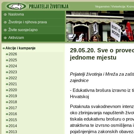
Veganstvo
Vivisekcija
Krzn
Naslovna
Životinje i njihova prava
Živite suosjećajno
Aktivizam
Akcije i kampanje
29.05.20. Sve o proved
2026
jednome mjestu
2025
2024
2023
Prijatelji životinja i Mreža za zaš
2022
zajednice
2021
- Edukativna brošura izravno iz t
2020
2019
Hrvatskoj
2018
Potaknuta svakodnevnom intenz
2017
oko zbrinjavanja napuštenih životin
2016
tiskala edukativnu brošuru o prov
2015
atraktivna te izvrsno osmišljena 
2014
pojašnjenjima zakonskih obaveza 
2013