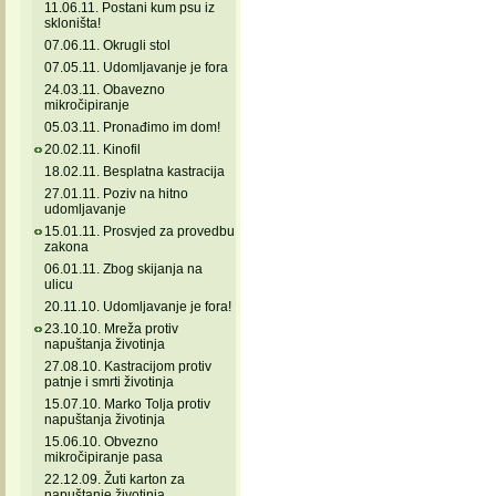
11.06.11. Postani kum psu iz
skloništa!
07.06.11. Okrugli stol
07.05.11. Udomljavanje je fora
24.03.11. Obavezno
mikročipiranje
05.03.11. Pronađimo im dom!
20.02.11. Kinofil
18.02.11. Besplatna kastracija
27.01.11. Poziv na hitno
udomljavanje
15.01.11. Prosvjed za provedbu
zakona
06.01.11. Zbog skijanja na
ulicu
20.11.10. Udomljavanje je fora!
23.10.10. Mreža protiv
napuštanja životinja
27.08.10. Kastracijom protiv
patnje i smrti životinja
15.07.10. Marko Tolja protiv
napuštanja životinja
15.06.10. Obvezno
mikročipiranje pasa
22.12.09. Žuti karton za
napuštanje životinja