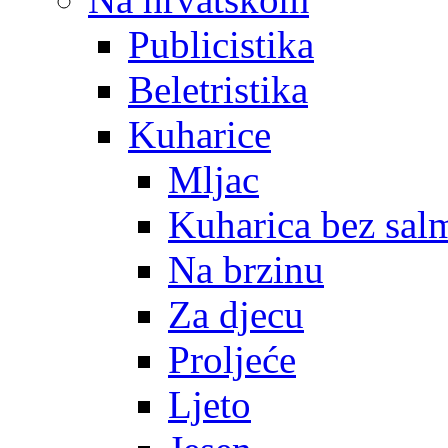
Publicistika
Beletristika
Kuharice
Mljac
Kuharica bez sal
Na brzinu
Za djecu
Proljeće
Ljeto