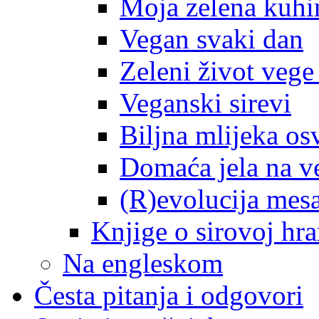
Moja zelena kuhi
Vegan svaki dan
Zeleni život veg
Veganski sirevi
Biljna mlijeka osv
Domaća jela na v
(R)evolucija mes
Knjige o sirovoj hra
Na engleskom
Česta pitanja i odgovori