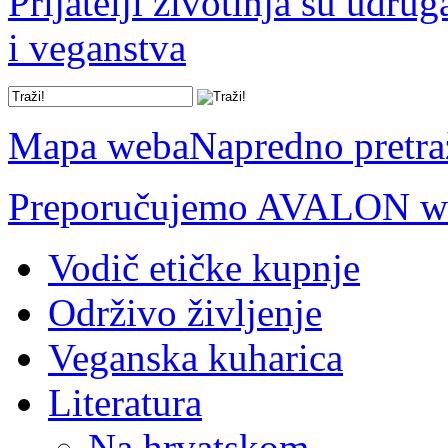
Prijatelji životinja su udru
i veganstva
Mapa weba
Napredno pretra
Preporučujemo AVALON we
Vodič etičke kupnje
Održivo življenje
Veganska kuharica
Literatura
Na hrvatskom