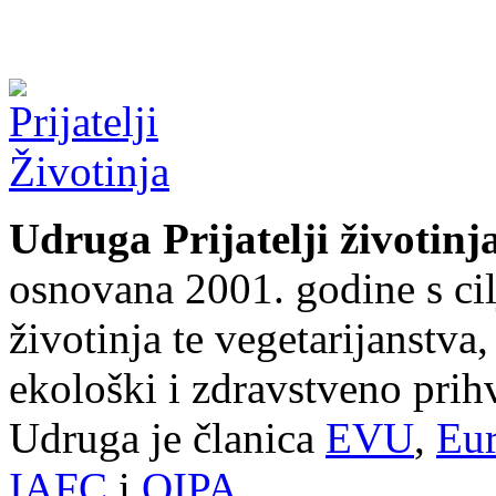
Udruga Prijatelji životinj
osnovana 2001. godine s cil
životinja te vegetarijanstva
ekološki i zdravstveno prihv
Udruga je članica
EVU
,
Eur
IAFC
i
OIPA
.