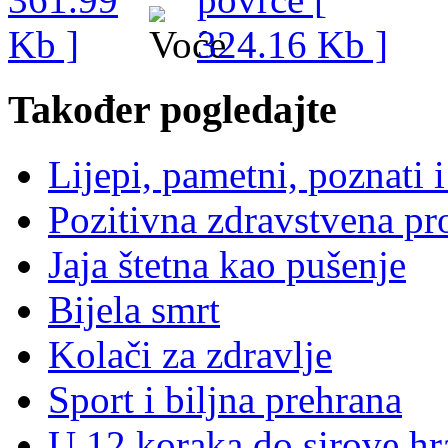
Također pogledajte
Lijepi, pametni, poznati i
Pozitivna zdravstvena p
Jaja štetna kao pušenje
Bijela smrt
Kolači za zdravlje
Sport i biljna prehrana
U 12 koraka do sirove hr