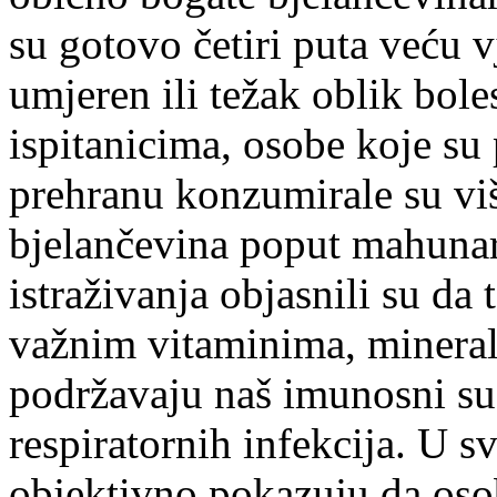
su gotovo četiri puta veću v
umjeren ili težak oblik bo
ispitanicima, osobe koje su p
prehranu konzumirale su viš
bjelančevina poput mahunark
istraživanja objasnili su da
važnim vitaminima, mineral
podržavaju naš imunosni sus
respiratornih infekcija. U sv
objektivno pokazuju da osob