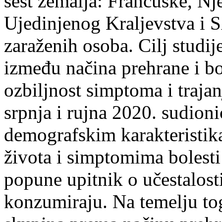
šest zemalja: Francuske, Nje
Ujedinjenog Kraljevstva i 
zaraženih osoba. Cilj studije
između načina prehrane i b
ozbiljnost simptoma i traja
srpnja i rujna 2020. sudioni
demografskim karakteristika
života i simptomima bolesti
popune upitnik o učestalosti
konzumiraju. Na temelju tog