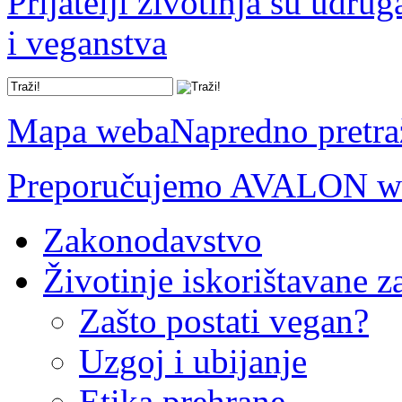
Prijatelji životinja su udru
i veganstva
Mapa weba
Napredno pretra
Preporučujemo AVALON we
Zakonodavstvo
Životinje iskorištavane z
Zašto postati vegan?
Uzgoj i ubijanje
Etika prehrane