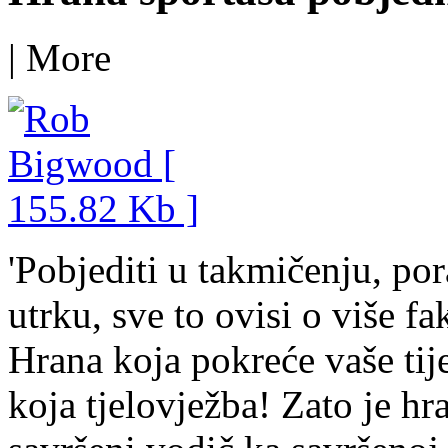
|
More
'Pobjediti u takmičenju, pora
utrku, sve to ovisi o više f
Hrana koja pokreće vaše tije
koja tjelovježba! Zato je h