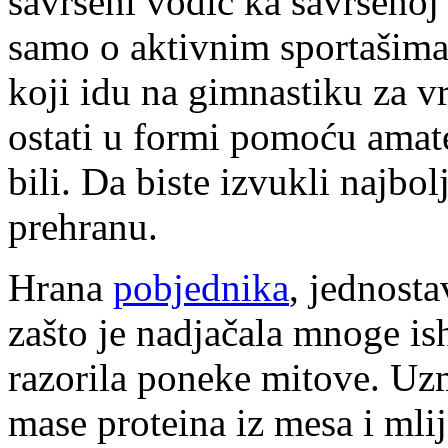
savršeni vodič ka savršenoj
samo o aktivnim sportašima
koji idu na gimnastiku za v
ostati u formi pomoću amate
bili. Da biste izvukli najbol
prehranu.
Hrana
pobjednika
, jednosta
zašto je nadjačala mnoge is
razorila poneke mitove. Uz
mase proteina iz mesa i mli