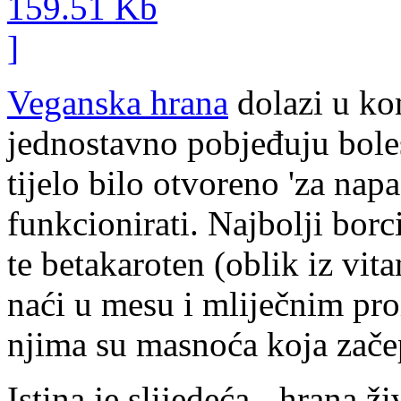
Veganska hrana
dolazi u ko
jednostavno pobjeđuju bolest
tijelo bilo otvoreno 'za nap
funkcionirati. Najbolji borc
te betakaroten (oblik iz vita
naći u mesu i mliječnim pro
njima su masnoća koja začepl
Istina je slijedeća - hrana ž