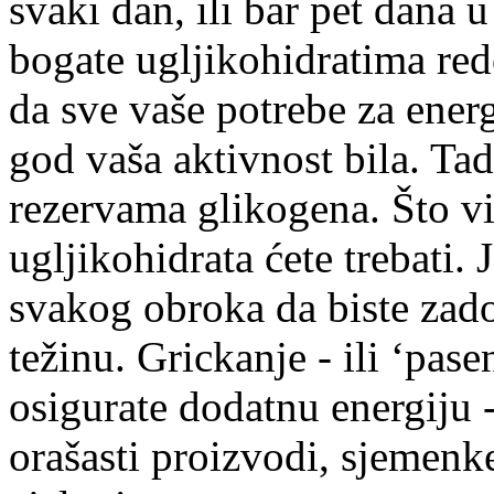
svaki dan, ili bar pet dana 
bogate ugljikohidratima red
da sve vaše potrebe za ener
god vaša aktivnost bila. Tad
rezervama glikogena. Što viš
ugljikohidrata ćete trebati.
svakog obroka da biste zadov
težinu. Grickanje - ili ‘pasen
osigurate dodatnu energiju -
orašasti proizvodi, sjemenk