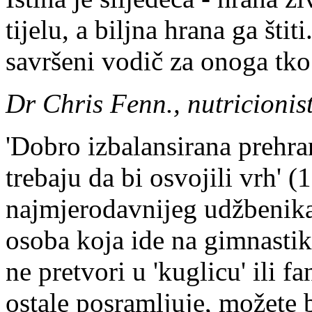
tijelu, a biljna hrana ga šti
savršeni vodič za onoga tko ž
Dr Chris Fenn., nutricionis
'Dobro izbalansirana prehra
trebaju da bi osvojili vrh' (1
najmjerodavnijeg udžbenika 
osoba koja ide na gimnastik
ne pretvori u 'kuglicu' ili f
ostale posramljuje, možete b