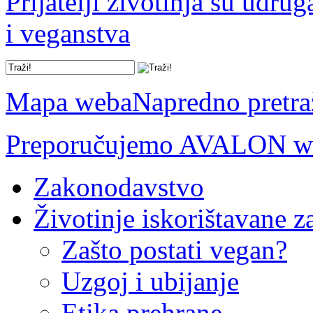
Prijatelji životinja su udru
i veganstva
Mapa weba
Napredno pretra
Preporučujemo AVALON we
Zakonodavstvo
Životinje iskorištavane z
Zašto postati vegan?
Uzgoj i ubijanje
Etika prehrane