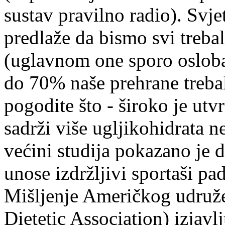
sustav pravilno radio). Svje
predlaže da bismo svi trebal
(uglavnom one sporo osloba
do 70% naše prehrane trebalo
pogodite što - široko je ut
sadrži više ugljikohidrata 
većini studija pokazano je d
unose izdržljivi sportaši pa
Mišljenje Američkog udruže
Dietetic Association) izjavlj