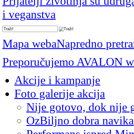
Prijatelji životinja su udru
i veganstva
Mapa weba
Napredno pretra
Preporučujemo AVALON we
Akcije i kampanje
Foto galerije akcija
Nije gotovo, dok nije 
OzBiljno dobra navika
Performans ispred Mins