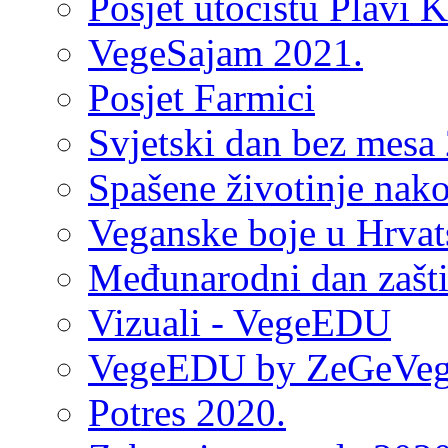
Posjet utočištu Plavi 
VegeSajam 2021.
Posjet Farmici
Svjetski dan bez mesa
Spašene životinje nako
Veganske boje u Hrvat
Međunarodni dan zaštit
Vizuali - VegeEDU
VegeEDU by ZeGeVe
Potres 2020.