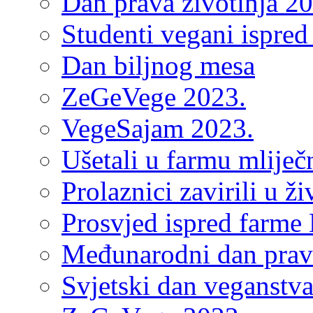
Dan prava životinja 2
Studenti vegani ispred
Dan biljnog mesa
ZeGeVege 2023.
VegeSajam 2023.
Ušetali u farmu mliječn
Prolaznici zavirili u ž
Prosvjed ispred farme 
Međunarodni dan prava
Svjetski dan veganstv