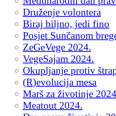
Međunarodni dan prava
Druženje volontera
Biraj biljno, jedi fino
Posjet Sunčanom breg
ZeGeVege 2024.
VegeSajam 2024.
Okupljanje protiv štra
(R)evolucija mesa
Marš za životinje 2024
Meatout 2024.