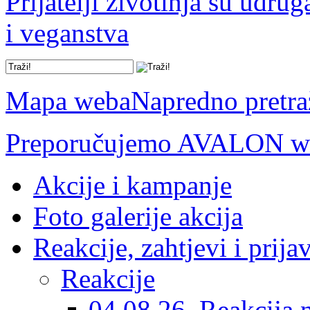
Prijatelji životinja su udru
i veganstva
Mapa weba
Napredno pretra
Preporučujemo AVALON we
Akcije i kampanje
Foto galerije akcija
Reakcije, zahtjevi i prija
Reakcije
04.08.26. Reakcija 