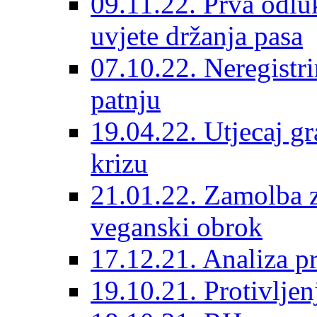
09.11.22. Prva odlu
uvjete držanja pasa
07.10.22. Neregistri
patnju
19.04.22. Utjecaj g
krizu
21.01.22. Zamolba 
veganski obrok
17.12.21. Analiza p
19.10.21. Protivljen