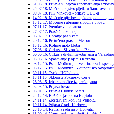
31.08.18. Prijava slučajeva zanemarivanja i zlosta
25.07.18. Mučno ubojstvo pijetla u Samatovcima
09.07.18. PIK Vinkovci - prijava ODO-u
14.02.18. Mučenje pijetlova tijekom pokladnog ob
13.12.17. Mučenje i ubijanje životinja u lovu
07.11.17. Premlaćivanje jareta
27.07.17. Praščići u kombiju
06.07.17. Bacanje psa s kata
29.12.16. Pretučeno prase u Metrou
13.12.16. Kolinje moto kluba
07.06.16. Cirkus u Slavonskom Brodu
06.06.16. Cirkus s divljim životinjama u Varaždin
03.06.16. Spašavanje janjeta s Kornata
08.12.15. Psi u Međimurju - veterinarska inspekcij
08.12.15. Psi u Međimurju - Županijsko odvjetniš
30.11.15. Tvrtka HOP d.o.o.
18.11.15. Sklonište Pokupsko Cerje
26.06.15. Izbacio mačiće iz jurećeg auta
02.03.15. Prijava lovaca
08.01.15. Prijava Cirkusa Safari
24.12.14. Božićne jaslice na Kaptolu
24.11.14. Zlostavljani konji na Velebitu
19.11.14. Prijava Grada Karlovca
28.10.14. Revizija rada insp. Horvatić
16.09.14. Veterinarska inspekcija i zaštita životinja