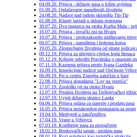
04.09.20. Prijava - držanje pasa u lošim uvjetma
01.09.20. Oglašavanje napuštenih životinja
24.08.20. Nadzor nad radom skloništa Tip-Tip
01.08.20. Klanje janjadi u sklopu restorana
30.07.20. Dva magarca na otoku Kurba Mala - pri
16.07.20. Prijava - lovački psi na Hvaru
10.07.20. Prijava - protuzakonito uništavanja trpo
06.07.20. Prijava - napuštena i bolesna krava
19.05.20. Zlostavljanje životinja od strane policajc
09.12.19. Prijava za ubojstvo cijelog legla štenaca
05.12.19. Kršenje odredbi Pravilnika o opasnim p
07.11.19. Kaznena prijava protiv Ivana Gazdeka
16.09.19. Inspekcijski nadzor nad Općinom Vrhov
06.09.19. Psi u centru Zagreba zatočeni u šupi
22.08.19. Prijava događanja "Lov na veprića"
17.07.19. Zoološki vrt na otoku Hvaru
12.07.19. Prodaja životinja na Trešnjevačkoj tržnic
12.07.19. Uvjeti držanja slonice Lanke
04.06.19. Prijava oglasa za parenje i prodaju pasa
16.05.19. Prijava nezakonitog postupanja sa psom
19.04.19. Medvjedi u zatočeništvu
17.04.19. Vrane u Vrbovcu
07.03.19. Korištenje pasa za prosjačenje
18.02.19. Benkovački sajam - prodaja pasa
08.01.19. Rozi golubovi kao turistička atrakcija