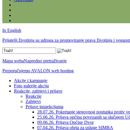
In English
Prijatelji životinja su udruga za promoviranje prava životinja i vegans
Mapa weba
Napredno pretraživanje
Preporučujemo AVALON web hosting
Akcije i kampanje
Foto galerije akcija
Reakcije, zahtjevi i prijave
Reakcije
Zahtjevi
Prijave inspekcijama
28.07.26. Pokretanje stegovnog postupka protiv ve
25.06.26. Prijava općina povezanih sa slučajem U
09.06.26. Prijava Općine Dvor
07.04.26. Prijava obrta za usluge SIMBA