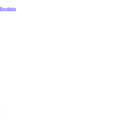
životinja
r