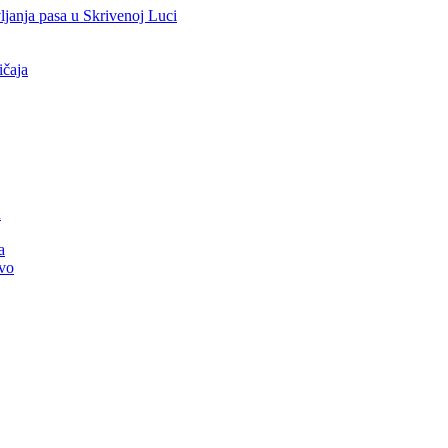
vljanja pasa u Skrivenoj Luci
ičaja
u
a
tvo