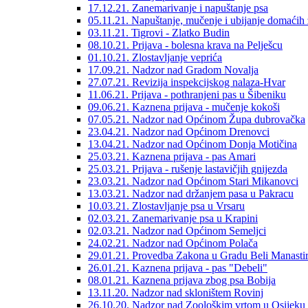
17.12.21. Zanemarivanje i napuštanje psa
05.11.21. Napuštanje, mučenje i ubijanje domaćih 
03.11.21. Tigrovi - Zlatko Budin
08.10.21. Prijava - bolesna krava na Pelješcu
01.10.21. Zlostavljanje veprića
17.09.21. Nadzor nad Gradom Novalja
27.07.21. Revizija inspekcijskog nalaza-Hvar
11.06.21. Prijava - pothranjeni pas u Šibeniku
09.06.21. Kaznena prijava - mučenje kokoši
07.05.21. Nadzor nad Općinom Župa dubrovačka
23.04.21. Nadzor nad Općinom Drenovci
13.04.21. Nadzor nad Općinom Donja Motičina
25.03.21. Kaznena prijava - pas Amari
25.03.21. Prijava - rušenje lastavičjih gnijezda
23.03.21. Nadzor nad Općinom Stari Mikanovci
13.03.21. Nadzor nad držanjem pasa u Pakracu
10.03.21. Zlostavljanje psa u Vrsaru
02.03.21. Zanemarivanje psa u Krapini
02.03.21. Nadzor nad Općinom Semeljci
24.02.21. Nadzor nad Općinom Polača
29.01.21. Provedba Zakona u Gradu Beli Manasti
26.01.21. Kaznena prijava - pas "Debeli"
08.01.21. Kaznena prijava zbog psa Bobija
13.11.20. Nadzor nad skloništem Rovinj
26.10.20. Nadzor nad Zoološkim vrtom u Osijeku