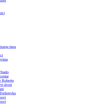
odom
nici
ranja tigra
ci
povima
t Stado
 centar
ne Roberto
evi dvori
jam
 Trešnjevka
opovi
opovi