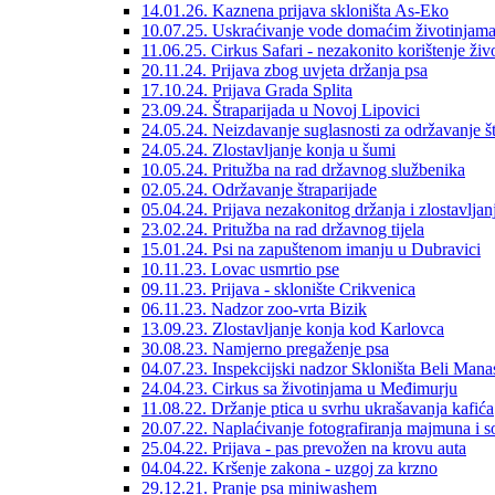
14.01.26. Kaznena prijava skloništa As-Eko
10.07.25. Uskraćivanje vode domaćim životinjam
11.06.25. Cirkus Safari - nezakonito korištenje ži
20.11.24. Prijava zbog uvjeta držanja psa
17.10.24. Prijava Grada Splita
23.09.24. Štraparijada u Novoj Lipovici
24.05.24. Neizdavanje suglasnosti za održavanje št
24.05.24. Zlostavljanje konja u šumi
10.05.24. Pritužba na rad državnog službenika
02.05.24. Održavanje štraparijade
05.04.24. Prijava nezakonitog držanja i zlostavljan
23.02.24. Pritužba na rad državnog tijela
15.01.24. Psi na zapuštenom imanju u Dubravici
10.11.23. Lovac usmrtio pse
09.11.23. Prijava - sklonište Crikvenica
06.11.23. Nadzor zoo-vrta Bizik
13.09.23. Zlostavljanje konja kod Karlovca
30.08.23. Namjerno pregaženje psa
04.07.23. Inspekcijski nadzor Skloništa Beli Manas
24.04.23. Cirkus sa životinjama u Međimurju
11.08.22. Držanje ptica u svrhu ukrašavanja kafića
20.07.22. Naplaćivanje fotografiranja majmuna i s
25.04.22. Prijava - pas prevožen na krovu auta
04.04.22. Kršenje zakona - uzgoj za krzno
29.12.21. Pranje psa miniwashem