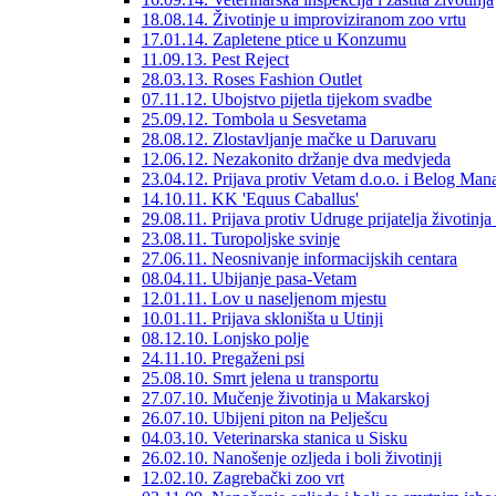
18.08.14. Životinje u improviziranom zoo vrtu
17.01.14. Zapletene ptice u Konzumu
11.09.13. Pest Reject
28.03.13. Roses Fashion Outlet
07.11.12. Ubojstvo pijetla tijekom svadbe
25.09.12. Tombola u Sesvetama
28.08.12. Zlostavljanje mačke u Daruvaru
12.06.12. Nezakonito držanje dva medvjeda
23.04.12. Prijava protiv Vetam d.o.o. i Belog Mana
14.10.11. KK 'Equus Caballus'
29.08.11. Prijava protiv Udruge prijatelja životi
23.08.11. Turopoljske svinje
27.06.11. Neosnivanje informacijskih centara
08.04.11. Ubijanje pasa-Vetam
12.01.11. Lov u naseljenom mjestu
10.01.11. Prijava skloništa u Utinji
08.12.10. Lonjsko polje
24.11.10. Pregaženi psi
25.08.10. Smrt jelena u transportu
27.07.10. Mučenje životinja u Makarskoj
26.07.10. Ubijeni piton na Pelješcu
04.03.10. Veterinarska stanica u Sisku
26.02.10. Nanošenje ozljeda i boli životinji
12.02.10. Zagrebački zoo vrt