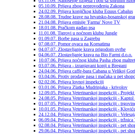
03.11.09. Nanošenje ozljeda i boli sa smrtnim ish
05.10.09. Prijava zbog neprovođenja Zakona
24.02.09. Prijava konjičkog kluba Equus Cabalus
28.08.08. Trudne krave na hrvatsko-bosanskoj gra
21.04.08. Prijava emisije 'Farma' Nove TV
18.01.08. Pračkom gađao psa
11.01.08. Tigrovi u noćnom klubu Jungle
01.09.07. Borbe pasa u Zagrebu
07.08.07. Pomor ovaca na Kornatima
04.07.07. Zlostavljanje krava prigodom ovrhe
04.06.07. Zlostavljanje krava na Bio Farmi d.o.o.
10.07.06. Prijava noćnog kluba Pasha zbog maltreti
03.07.06. Prijava - izranjavani konji u Bregani
24.04.06. Prijava caffe-bara Cabana u Velikoj Gori
03.04.06. Protiv prodaje pasa i mačaka u pet sho
02.02.06. Prijava lovnoj inspekciji
03.01.06. Prijava Zlatka Mudrinjaka - krivolov
12.09.05. Prijava Veterinarskoj inspekciji - Projek
24.08.05. Prijava Veterinarskoj inspekciji - Kaptol
01.07.05. Prijava Veterinarskoj inspekciji - trgovi
10.01.05. Prijava Veterinarskoj inspekciji - Klović
24.12.04. Prijava Veterinarskoj inspekciji - Velesa
06.09.04. Prijava Veterinarskoj inspekciji - tržnica
02.08.04. Prijava Veterinarskoj inspekciji - pet sh
29.06.04. Prijava Veterinarskoj inspekciji - pet sh