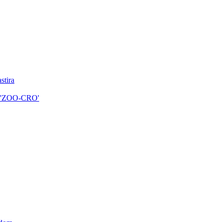
stira
nja 'ZOO-CRO'