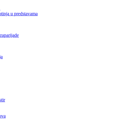
a
votinja u predstavama
raparijade
ja
tir
ova