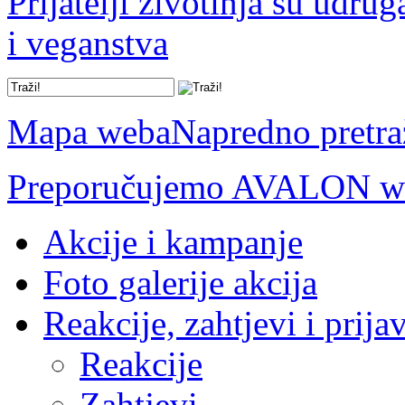
Prijatelji životinja su udru
i veganstva
Mapa weba
Napredno pretra
Preporučujemo AVALON we
Akcije i kampanje
Foto galerije akcija
Reakcije, zahtjevi i prija
Reakcije
Zahtjevi