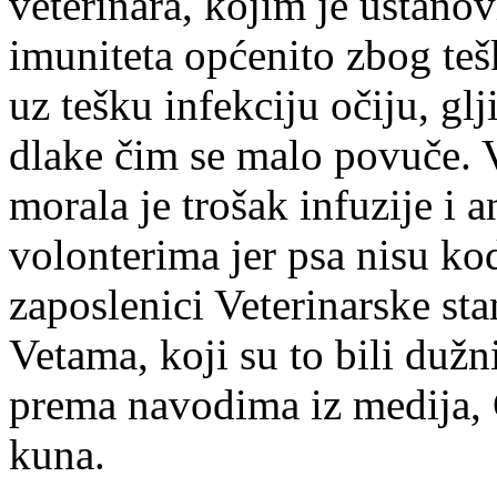
veterinara, kojim je ustanov
imuniteta općenito zbog tešk
uz tešku infekciju očiju, glj
dlake čim se malo povuče. 
morala je trošak infuzije i a
volonterima jer psa nisu kod
zaposlenici Veterinarske st
Vetama, koji su to bili dužn
prema navodima iz medija,
kuna.