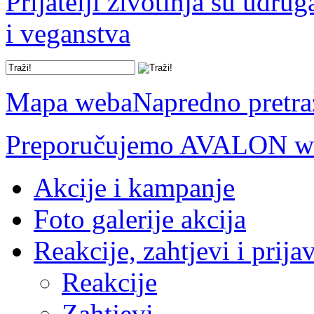
Prijatelji životinja su udru
i veganstva
Mapa weba
Napredno pretra
Preporučujemo AVALON we
Akcije i kampanje
Foto galerije akcija
Reakcije, zahtjevi i prija
Reakcije
Zahtjevi