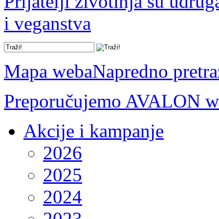
Prijatelji životinja su udru
i veganstva
Mapa weba
Napredno pretra
Preporučujemo AVALON we
Akcije i kampanje
2026
2025
2024
2023