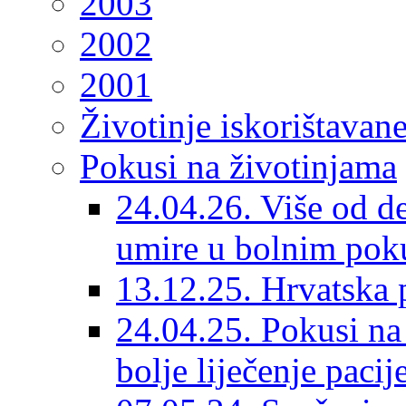
2003
2002
2001
Životinje iskorištavan
Pokusi na životinjama
24.04.26. Više od de
umire u bolnim pok
13.12.25. Hrvatska p
24.04.25. Pokusi n
bolje liječenje pacij