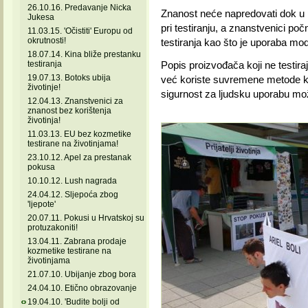
26.10.16. Predavanje Nicka
Znanost neće napredovati dok u p
Jukesa
pri testiranju, a znanstvenici p
11.03.15. 'Očistiti' Europu od
okrutnosti!
testiranja kao što je uporaba mod
18.07.14. Kina bliže prestanku
testiranja
Popis proizvođača koji ne testira
19.07.13. Botoks ubija
već koriste suvremene metode koj
životinje!
sigurnost za ljudsku uporabu mo
12.04.13. Znanstvenici za
znanost bez korištenja
životinja!
11.03.13. EU bez kozmetike
testirane na životinjama!
23.10.12. Apel za prestanak
pokusa
10.10.12. Lush nagrada
24.04.12. Sljepoća zbog
'ljepote'
20.07.11. Pokusi u Hrvatskoj su
protuzakoniti!
13.04.11. Zabrana prodaje
kozmetike testirane na
životinjama
21.07.10. Ubijanje zbog bora
24.04.10. Etično obrazovanje
19.04.10. 'Budite bolji od