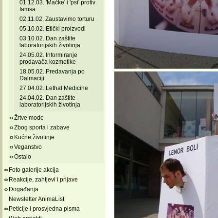
01.12.03. 'Mačke' i 'psi' protiv
Iamsa
02.11.02. Zaustavimo torturu
05.10.02. Etički proizvodi
03.10.02. Dan zaštite
laboratorijskih životinja
24.05.02. Informiranje
prodavača kozmetike
18.05.02. Predavanja po
Dalmaciji
27.04.02. Lethal Medicine
24.04.02. Dan zaštite
laboratorijskih životinja
Žrtve mode
Zbog sporta i zabave
Kućne životinje
Veganstvo
Ostalo
Foto galerije akcija
Reakcije, zahtjevi i prijave
Događanja
Newsletter AnimaList
Peticije i prosvjedna pisma