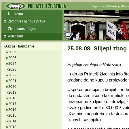
Veganstvo
Vivisekcija
Krzn
Naslovna
Životinje i njihova prava
Živite suosjećajno
Aktivizam
Akcije i kampanje
25.08.08. Slijepi zbog 
2026
2025
2024
Prijatelji životinja u Vukovaru
2023
- udruga Prijatelji životinja inf
2022
građane da ne kupuju proizvode t
2021
2020
Usprkos postojanju brojnih modern
2019
do sada već tisuće kozmetičkih s
2018
bezopasno za ljudsko zdravlje, zbo
2017
svake godine preko 30.000 životinj
2016
užasnim i nepotrebnim testovima
2015
njihovih sastojaka.
2014
2013