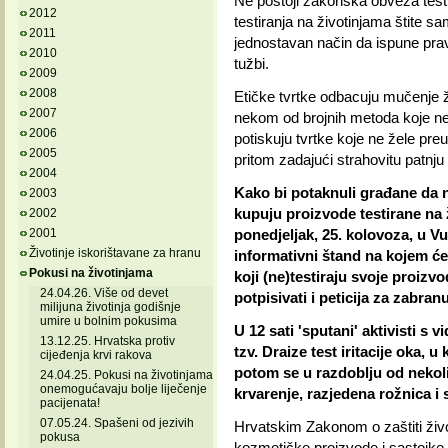
Ne postoji zakonska obveza testi
2012
testiranja na životinjama štite sa
2011
jednostavan način da ispune pra
2010
tužbi.
2009
2008
Etičke tvrtke odbacuju mučenje ž
2007
nekom od brojnih metoda koje ne 
2006
potiskuju tvrtke koje ne žele pre
2005
pritom zadajući strahovitu patnju
2004
Kako bi potaknuli građane da ne
2003
kupuju proizvode testirane na ži
2002
2001
ponedjeljak, 25. kolovoza, u Vu
Životinje iskorištavane za hranu
informativni štand na kojem će d
Pokusi na životinjama
koji (ne)testiraju svoje proizv
24.04.26. Više od devet
potpisivati i peticija za zabra
milijuna životinja godišnje
umire u bolnim pokusima
U 12 sati 'sputani' aktivisti s v
13.12.25. Hrvatska protiv
tzv. Draize test iritacije oka, 
cijeđenja krvi rakova
potom se u razdoblju od nekoli
24.04.25. Pokusi na životinjama
onemogućavaju bolje liječenje
krvarenje, razjedena rožnica i 
pacijenata!
07.05.24. Spašeni od jezivih
Hrvatskim Zakonom o zaštiti živo
pokusa
kozmetičke proizvode i sastojke 