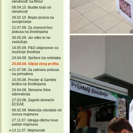
okrutnosti' na filmu!
08.04.10. Budite bolji od
okrutnosti
26.02.10. Bojan poziva na
suosjećanje
21.07.09. Za znanost bez
pokusa na životinjama
30.05.09. Jer nitko to ne
zaslužuje
16.05.09. P&G odgovoran za
mučenje životinja
24.04.09. Sprženi iza rešetaka
25.08.08. Slijepi zbog profita
21.07.08. Za zabranu pokusa
na primatima
15.05.08. Procter & Gamble
testira na životinjama
24.04.08. Skrivene žrtve
laboratorija
27.03.08. Zagreb domaćin
ECEAE
06.02.08. Malezija odustala od
izvoza majmuna
27.11.07. Istraga otkrila nove
patnje majmuna
13.11.07. Majmunski