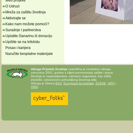
Web projekti
O Udruzi
Mreža za zaštitu životinja
Aktivirajte se
Kako nam možete pomoći?
Suradnje i partnerstva
Uplatite članarinu ili donaciju
Upišite se na Infolistu
Posao i karijera
Naručite besplatne materijale
Udruga Prijatelji životinja
neprofitna je nevladina udruga,
osnovana 2001. godine s ciljem promoviranja zaštite i prava
životinja te vegetarijanstva, odnosno veganstva, kao etički,
ekološki i zdravstveno prihvatljivog životnog stila.
Udruga je članica
EVU
,
Eurogroup for Animals
,
ECEAE
,
IAFC
i
OIPA
.