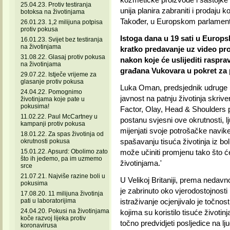
25.04.23. Protiv testiranja
unija planira zabraniti i prodaju 
botoksa na životinjama
Također, u Europskom parlamentu
26.01.23. 1,2 milijuna potpisa
protiv pokusa
Istoga dana u 19 sati u Europ
16.01.23. Svijet bez testiranja
na životinjama
kratko predavanje uz video proj
31.08.22. Glasaj protiv pokusa
nakon koje će uslijediti raspra
na životinjama
građana Vukovara u pokret za p
29.07.22. Istječe vrijeme za
glasanje protiv pokusa
Luka Oman, predsjednik udruge Prij
24.04.22. Pomognimo
javnost na patnju životinja skriv
životinjama koje pate u
pokusima!
Factor, Olay, Head & Shoulders 
11.02.22. Paul McCartney u
postanu svjesni ove okrutnosti, lju
kampanji protiv pokusa
mijenjati svoje potrošačke navike.
18.01.22. Za spas životinja od
spašavanju tisuća životinja iz bo
okrutnosti pokusa
15.01.22. Apsurd: Obolimo zato
može učiniti promjenu tako što će
što ih jedemo, pa im uzmemo
životinjama.'
srce
21.07.21. Najviše razine boli u
U Velikoj Britaniji, prema nedavn
pokusima
je zabrinuto oko vjerodostojnost
17.08.20. 11 milijuna životinja
pati u laboratorijima
istraživanje ocjenjivalo je točnos
24.04.20. Pokusi na životinjama
kojima su koristilo tisuće životinj
koče razvoj lijeka protiv
točno predvidjeti posljedice na l
koronavirusa