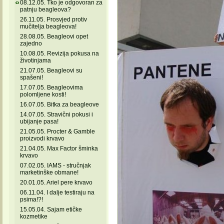
08.12.05. Tko je odgovoran za
patnju beagleova?
26.11.05. Prosvjed protiv
mučitelja beagleova!
28.08.05. Beagleovi opet
zajedno
10.08.05. Revizija pokusa na
životinjama
21.07.05. Beagleovi su
spašeni!
17.07.05. Beagleovima
polomljene kosti!
16.07.05. Bitka za beagleove
14.07.05. Stravični pokusi i
ubijanje pasa!
21.05.05. Procter & Gamble
proizvodi krvavo
21.04.05. Max Factor šminka
krvavo
07.02.05. IAMS - stručnjak
marketinške obmane!
20.01.05. Ariel pere krvavo
06.11.04. I dalje testiraju na
psima!?!
15.05.04. Sajam etičke
kozmetike