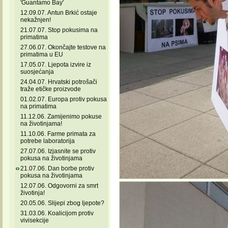
'Guantamo Bay'
12.09.07. Antun Brkić ostaje
nekažnjen!
21.07.07. Stop pokusima na
primatima
27.06.07. Okončajte testove na
primatima u EU
17.05.07. Ljepota izvire iz
suosjećanja
24.04.07. Hrvatski potrošači
traže etičke proizvode
01.02.07. Europa protiv pokusa
na primatima
11.12.06. Zamijenimo pokuse
na životinjama!
11.10.06. Farme primata za
potrebe laboratorija
27.07.06. Izjasnite se protiv
pokusa na životinjama
21.07.06. Dan borbe protiv
pokusa na životinjama
12.07.06. Odgovorni za smrt
životinja!
20.05.06. Slijepi zbog ljepote?
31.03.06. Koalicijom protiv
vivisekcije