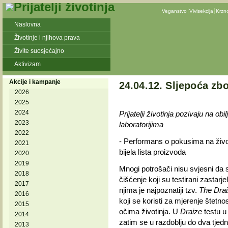
Veganstvo
Vivisekcija
Krzn
Naslovna
Životinje i njihova prava
Živite suosjećajno
Aktivizam
Akcije i kampanje
24.04.12. Sljepoća zbo
2026
2025
2024
Prijatelji životinja pozivaju na ob
2023
laboratorijima
2022
- Performans o pokusima na životi
2021
bijela lista proizvoda
2020
2019
Mnogi potrošači nisu svjesni da
2018
čišćenje koji su testirani zasta
2017
njima je najpoznatiji tzv.
The Drai
2016
koji se koristi za mjerenje štetno
2015
očima životinja. U
Draize
testu u
2014
zatim se u razdoblju do dva tjedna
2013