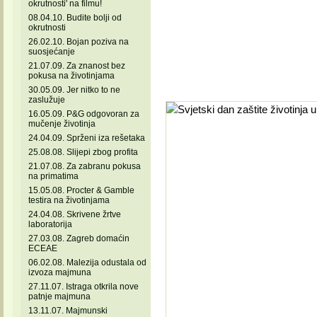
okrutnosti' na filmu!
08.04.10. Budite bolji od
okrutnosti
26.02.10. Bojan poziva na
suosjećanje
21.07.09. Za znanost bez
pokusa na životinjama
30.05.09. Jer nitko to ne
zaslužuje
16.05.09. P&G odgovoran za
mučenje životinja
24.04.09. Sprženi iza rešetaka
25.08.08. Slijepi zbog profita
21.07.08. Za zabranu pokusa
na primatima
15.05.08. Procter & Gamble
testira na životinjama
24.04.08. Skrivene žrtve
laboratorija
27.03.08. Zagreb domaćin
ECEAE
06.02.08. Malezija odustala od
izvoza majmuna
27.11.07. Istraga otkrila nove
patnje majmuna
13.11.07. Majmunski