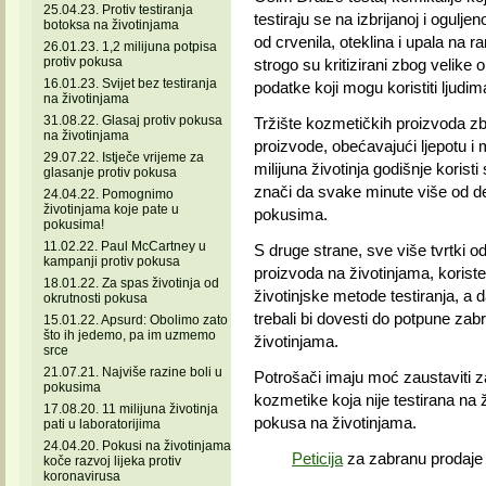
25.04.23. Protiv testiranja
testiraju se na izbrijanoj i ogulje
botoksa na životinjama
od crvenila, oteklina i upala na r
26.01.23. 1,2 milijuna potpisa
protiv pokusa
strogo su kritizirani zbog velik
16.01.23. Svijet bez testiranja
podatke koji mogu koristiti ljudim
na životinjama
31.08.22. Glasaj protiv pokusa
Tržište kozmetičkih proizvoda zb
na životinjama
proizvode, obećavajući ljepotu i 
29.07.22. Istječe vrijeme za
milijuna životinja godišnje korist
glasanje protiv pokusa
znači da svake minute više od des
24.04.22. Pomognimo
životinjama koje pate u
pokusima.
pokusima!
11.02.22. Paul McCartney u
S druge strane, sve više tvrtki od
kampanji protiv pokusa
proizvoda na životinjama, korist
18.01.22. Za spas životinja od
životinjske metode testiranja, a d
okrutnosti pokusa
trebali bi dovesti do potpune zab
15.01.22. Apsurd: Obolimo zato
što ih jedemo, pa im uzmemo
životinjama.
srce
21.07.21. Najviše razine boli u
Potrošači imaju moć zaustaviti z
pokusima
kozmetike koja nije testirana na ž
17.08.20. 11 milijuna životinja
pokusa na životinjama.
pati u laboratorijima
24.04.20. Pokusi na životinjama
Peticija
za zabranu prodaje 
koče razvoj lijeka protiv
koronavirusa