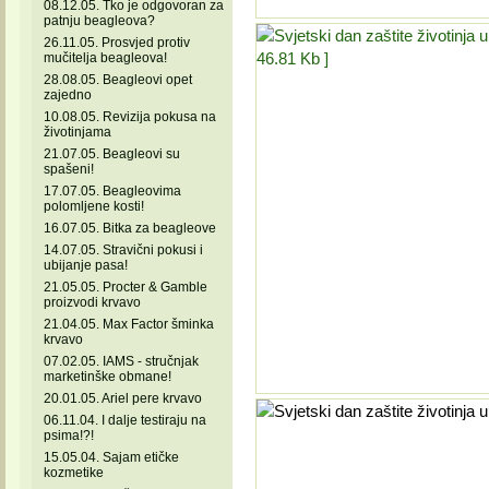
08.12.05. Tko je odgovoran za
patnju beagleova?
26.11.05. Prosvjed protiv
mučitelja beagleova!
28.08.05. Beagleovi opet
zajedno
10.08.05. Revizija pokusa na
životinjama
21.07.05. Beagleovi su
spašeni!
17.07.05. Beagleovima
polomljene kosti!
16.07.05. Bitka za beagleove
14.07.05. Stravični pokusi i
ubijanje pasa!
21.05.05. Procter & Gamble
proizvodi krvavo
21.04.05. Max Factor šminka
krvavo
07.02.05. IAMS - stručnjak
marketinške obmane!
20.01.05. Ariel pere krvavo
06.11.04. I dalje testiraju na
psima!?!
15.05.04. Sajam etičke
kozmetike