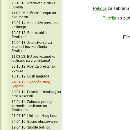
26.10.16. Predavanje Nicka
Jukesa
Peticija
za zabranu t
11.03.15. 'Očistiti' Europu od
okrutnosti!
Peticija
za zabr
18.07.14. Kina bliže prestanku
testiranja
19.07.13. Botoks ubija
Film
životinje!
12.04.13. Znanstvenici za
znanost bez korištenja
životinja!
11.03.13. EU bez kozmetike
testirane na životinjama!
23.10.12. Apel za prestanak
pokusa
10.10.12. Lush nagrada
24.04.12. Sljepoća zbog
'ljepote'
20.07.11. Pokusi u Hrvatskoj su
protuzakoniti!
13.04.11. Zabrana prodaje
kozmetike testirane na
životinjama
21.07.10. Ubijanje zbog bora
24.04.10. Etično obrazovanje
19.04.10. 'Budite bolji od