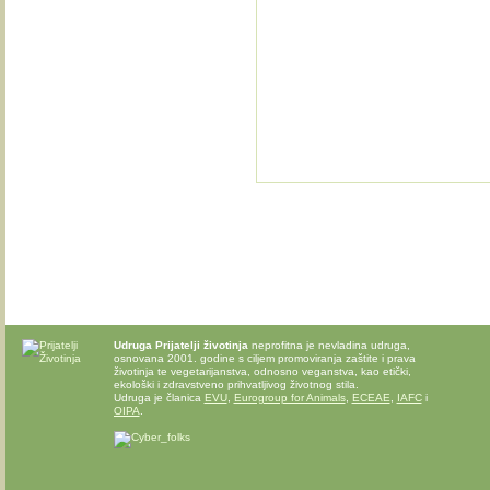
Udruga Prijatelji životinja
neprofitna je nevladina udruga,
osnovana 2001. godine s ciljem promoviranja zaštite i prava
životinja te vegetarijanstva, odnosno veganstva, kao etički,
ekološki i zdravstveno prihvatljivog životnog stila.
Udruga je članica
EVU
,
Eurogroup for Animals
,
ECEAE
,
IAFC
i
OIPA
.