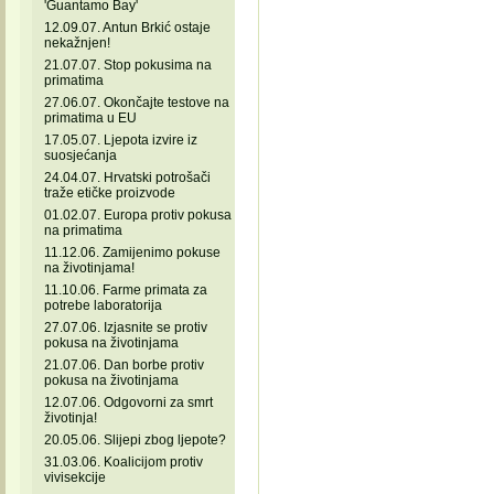
'Guantamo Bay'
12.09.07. Antun Brkić ostaje
nekažnjen!
21.07.07. Stop pokusima na
primatima
27.06.07. Okončajte testove na
primatima u EU
17.05.07. Ljepota izvire iz
suosjećanja
24.04.07. Hrvatski potrošači
traže etičke proizvode
01.02.07. Europa protiv pokusa
na primatima
11.12.06. Zamijenimo pokuse
na životinjama!
11.10.06. Farme primata za
potrebe laboratorija
27.07.06. Izjasnite se protiv
pokusa na životinjama
21.07.06. Dan borbe protiv
pokusa na životinjama
12.07.06. Odgovorni za smrt
životinja!
20.05.06. Slijepi zbog ljepote?
31.03.06. Koalicijom protiv
vivisekcije