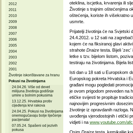
oteklina, iscjetka, krvarenja ili sl
2012
Životinje s trajnim oštećenjima o
2011
oštećenja, koriste ih višekratno 
2010
usmrte.
2009
2008
Prijatelji životinja će na Svjetski 
2007
24.4.2012. u 12 sati na zagreba
2006
kojem će na fiksiranoj glavi aktivi
2005
strahote
Draize
testa. Bijeli 'zec
2004
letke s tzv. bijelom listom, poziv
2003
testiraju na životinjama. Bijela lis
2002
2001
Isti dan u 18 sati u Europskom do
Životinje iskorištavane za hranu
Europskog pokreta Hrvatska i Eur
Pokusi na životinjama
građani mogu pogledati promociju f
24.04.26. Više od devet
je ovom prigodom preveden na hrv
milijuna životinja godišnje
umire u bolnim pokusima
etičke svijesti te propituje tradic
13.12.25. Hrvatska protiv
najnovijim progresivnim dosezima
cijeđenja krvi rakova
životinje iz opravdanih razloga. 
24.04.25. Pokusi na životinjama
onemogućavaju bolje liječenje
uvođenja vjerodostojnih i etički p
pacijenata!
vidjeti i na
www.youtube.com/afcr
07.05.24. Spašeni od jezivih
pokusa
Osim
Draize
testa, kemikalije k