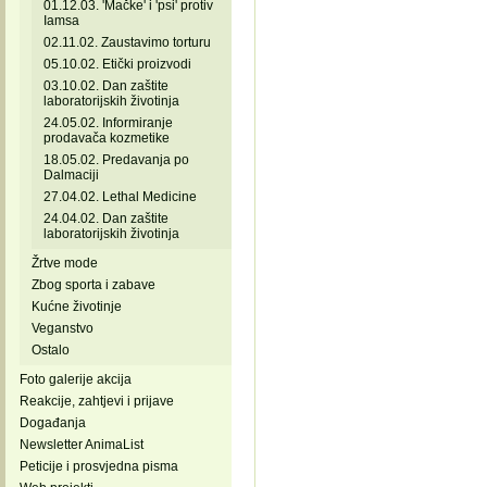
01.12.03. 'Mačke' i 'psi' protiv
Iamsa
02.11.02. Zaustavimo torturu
05.10.02. Etički proizvodi
03.10.02. Dan zaštite
laboratorijskih životinja
24.05.02. Informiranje
prodavača kozmetike
18.05.02. Predavanja po
Dalmaciji
27.04.02. Lethal Medicine
24.04.02. Dan zaštite
laboratorijskih životinja
Žrtve mode
Zbog sporta i zabave
Kućne životinje
Veganstvo
Ostalo
Foto galerije akcija
Reakcije, zahtjevi i prijave
Događanja
Newsletter AnimaList
Peticije i prosvjedna pisma