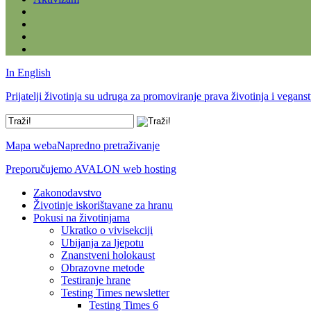
In English
Prijatelji životinja su udruga za promoviranje prava životinja i vegans
Mapa weba
Napredno pretraživanje
Preporučujemo AVALON web hosting
Zakonodavstvo
Životinje iskorištavane za hranu
Pokusi na životinjama
Ukratko o vivisekciji
Ubijanja za ljepotu
Znanstveni holokaust
Obrazovne metode
Testiranje hrane
Testing Times newsletter
Testing Times 6