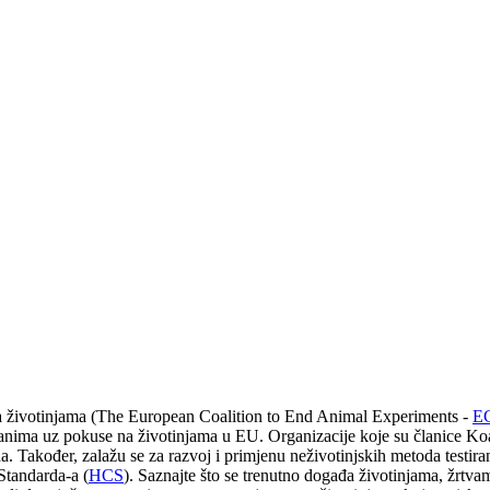
na životinjama (The European Coalition to End Animal Experiments -
E
zanima uz pokuse na životinjama u EU. Organizacije koje su članice Koa
da. Također, zalažu se za razvoj i primjenu neživotinjskih metoda testira
Standarda-a (
HCS
). Saznajte što se trenutno događa životinjama, žrtva