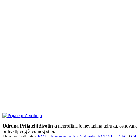
Udruga Prijatelji životinja
neprofitna je nevladina udruga, osnovana 
prihvatljivog životnog stila.
Udruga je članica
EVU
,
Eurogroup for Animals
,
ECEAE
,
IAFC
i
OI