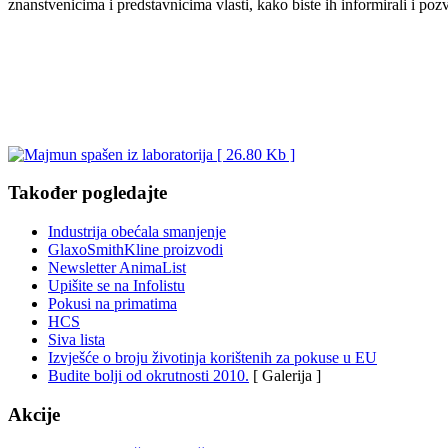
znanstvenicima i predstavnicima vlasti, kako biste ih informirali i po
Također pogledajte
Industrija obećala smanjenje
GlaxoSmithKline proizvodi
Newsletter AnimaList
Upišite se na Infolistu
Pokusi na primatima
HCS
Siva lista
Izvješće o broju životinja korištenih za pokuse u EU
Budite bolji od okrutnosti 2010.
[ Galerija ]
Akcije