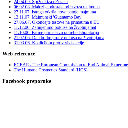
24.04.09. Sprženi iza rešetaka
06.02.08. Malezija odustala od izvoza majmuna
27.11.07. Istraga otkrila nove patnje majmuna
13.11.07. Majmunski 'Guantamo Bay'
27.06.07. Okončajte testove na primatima u EU
11.12.06. Zamijenimo pokuse na životinjama!
11.10.06. Farme primata za potrebe laboratorija
21.07.06. Dan borbe protiv pokusa na životinjama
31.03.06. Koalicijom protiv vivisekcije
Web reference
ECEAE - The European Commission to End Animal Experime
The Humane Cosmetics Standard (HCS)
Facebook preporuke