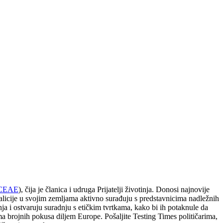
CEAE
), čija je članica i udruga Prijatelji životinja. Donosi najnovije
licije u svojim zemljama aktivno surađuju s predstavnicima nadležnih
nja i ostvaruju suradnju s etičkim tvrtkama, kako bi ih potaknule da
ma brojnih pokusa diljem Europe. Pošaljite Testing Times političarima,