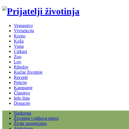
Veganstvo
Vivisekcija
Krzno
Koža
Vuna
Cirkusi
Zoo
Lov
Ribolov
Kućne životinje
Recepti
Peticije
Kampanje
Članstvo
Info lista
Donacije
Naslovna
Životinje i njihova prava
Živite suosjećajno
Aktivizam