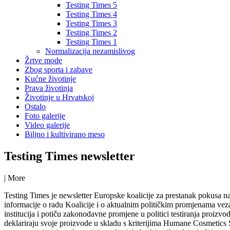
Testing Times 5
Testing Times 4
Testing Times 3
Testing Times 2
Testing Times 1
Normalizacija nezamislivog
Žrtve mode
Zbog sporta i zabave
Kućne životinje
Prava životinja
Životinje u Hrvatskoj
Ostalo
Foto galerije
Video galerije
Biljno i kultivirano meso
Testing Times newsletter
|
More
Testing Times je newsletter Europske koalicije za prestanak pokusa 
informacije o radu Koalicije i o aktualnim političkim promjenama ve
institucija i potiču zakonodavne promjene u politici testiranja proizvo
deklariraju svoje proizvode u skladu s kriterijima Humane Cosmetics 