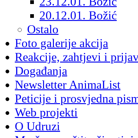
23.12.01. Božić
20.12.01. Božić
Ostalo
Foto galerije akcija
Reakcije, zahtjevi i prija
Događanja
Newsletter AnimaList
Peticije i prosvjedna pis
Web projekti
O Udruzi