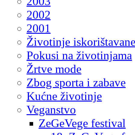
2003
2002
2001
Životinje iskorištavan
Pokusi na životinjama
Žrtve mode
Zbog sporta i zabave
Kućne životinje
Veganstvo
ZeGeVege festival