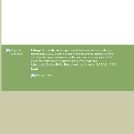
Udruga Prijatelji životinja
neprofitna je nevladina udruga,
osnovana 2001. godine s ciljem promoviranja zaštite i prava
životinja te vegetarijanstva, odnosno veganstva, kao etički,
ekološki i zdravstveno prihvatljivog životnog stila.
Udruga je članica
EVU
,
Eurogroup for Animals
,
ECEAE
,
IAFC
i
OIPA
.