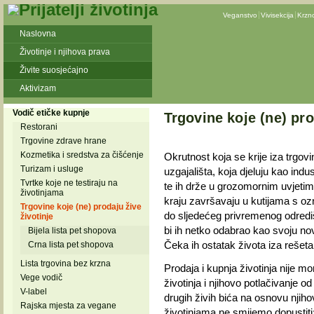
Veganstvo
Vivisekcija
Krzn
Naslovna
Životinje i njihova prava
Živite suosjećajno
Aktivizam
Vodič etičke kupnje
Trgovine koje (ne) pro
Restorani
Trgovine zdrave hrane
Kozmetika i sredstva za čišćenje
Okrutnost koja se krije iza trgo
Turizam i usluge
uzgajališta, koja djeluju kao indu
Tvrtke koje ne testiraju na
te ih drže u grozomornim uvjetim
životinjama
kraju završavaju u kutijama s oz
Trgovine koje (ne) prodaju žive
do sljedećeg privremenog odredi
životinje
bi ih netko odabrao kao svoju nov
Bijela lista pet shopova
Čeka ih ostatak života iza rešet
Crna lista pet shopova
Lista trgovina bez krzna
Prodaja i kupnja životinja nije mor
Vege vodič
životinja i njihovo potlačivanje o
V-label
drugih živih bića na osnovu njih
Rajska mjesta za vegane
životinjama ne smijemo dopustiti; 