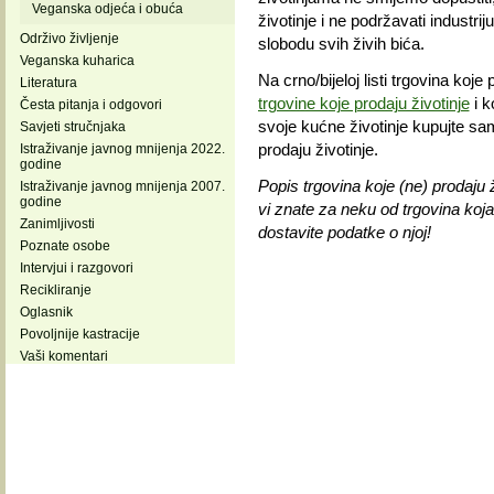
Veganska odjeća i obuća
životinje i ne podržavati industrij
Održivo življenje
slobodu svih živih bića.
Veganska kuharica
Na crno/bijeloj listi trgovina koj
Literatura
trgovine koje prodaju životinje
i k
Česta pitanja i odgovori
svoje kućne životinje kupujte s
Savjeti stručnjaka
prodaju životinje.
Istraživanje javnog mnijenja 2022.
godine
Popis trgovina koje (ne) prodaju 
Istraživanje javnog mnijenja 2007.
godine
vi znate za neku od trgovina ko
Zanimljivosti
dostavite podatke o njoj!
Poznate osobe
Intervjui i razgovori
Recikliranje
Oglasnik
Povoljnije kastracije
Vaši komentari