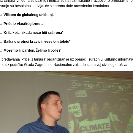
 iz tanjura' vrijedna su pažnje i poticaj su na razmišljanje i razgovor o predstavljenoj
vanja su besplatna i odvijat će se prema dole navedenim terminima:
.: 'Vilicom do globalnog uništenja'
: 'Priče iz vlastitog izmeta'
: 'Krila koja nikada neće biti raširena'
: 'Bajka o sretnoj kravici i veselom teletu'
: 'Možemo li, pardon, želimo li bolje?'
 predavanja 'Priče iz tanjura' organiziran je uz pomoć i suradnju Kulturno informat
a te uz podršku Grada Zagreba te Nacionalne zaklade za razvoj civilnog društva.