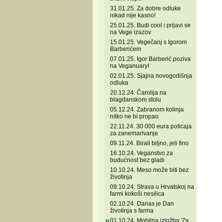
31.01.25. Za dobre odluke
nikad nije kasno!
25.01.25. Budi cool i prijavi se
na Vege izazov
15.01.25. Vegečanj s Igorom
Barberićem
07.01.25. Igor Barberić poziva
na Veganuary!
02.01.25. Sjajna novogodišnja
odluka
20.12.24. Čarolija na
blagdanskom stolu
05.12.24. Zabranom kolinja
nitko ne bi propao
22.11.24. 30 000 eura poticaja
za zanemarivanje
09.11.24. Birali biljno, jeli fino
16.10.24. Veganstvo za
budućnost bez gladi
10.10.24. Meso može biti bez
životinja
09.10.24. Strava u Hrvatskoj na
farmi kokoši nesilica
02.10.24. Danas je Dan
životinja s farma
01.10.24. Mobilna izložba 'Za