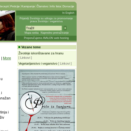
ecepti
Peticije
Kampanje
Članstvo
Info lista
Donacije
In English
Prijatelji životinja su udruga za promoviranje
prava životinja i veganstva
Mapa weba
Napredno pretraživanje
Preporučujemo AVALON web hosting
Vezane teme
Životinje iskorištavane za hranu
[ Linkovi ]
|
More
Vegetarijanstvo i veganstvo
[ Linkovi ]
 u
 i
 snažan
inja i
živ