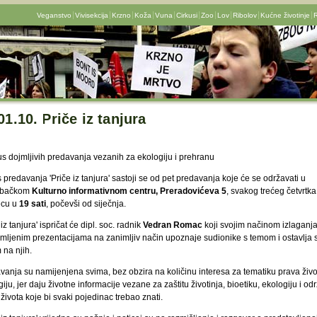
Veganstvo
Vivisekcija
Krzno
Koža
Vuna
Cirkusi
Zoo
Lov
Ribolov
Kućne životinje
R
01.10. Priče iz tanjura
us dojmljivih predavanja vezanih za ekologiju i prehranu
 predavanja 'Priče iz tanjura' sastoji se od pet predavanja koje će se održavati u
ebačkom
Kulturno informativnom centru, Preradovićeva 5
, svakog trećeg četvrtka
ecu u
19 sati
, počevši od siječnja.
 iz tanjura' ispričat će dipl. soc. radnik
Vedran Romac
koji svojim načinom izlaganja
emljenim prezentacijama na zanimljiv način upoznaje sudionike s temom i ostavlja
 na njih.
vanja su namijenjena svima, bez obzira na količinu interesa za tematiku prava život
iju, jer daju životne informacije vezane za zaštitu životinja, bioetiku, ekologiju i odr
života koje bi svaki pojedinac trebao znati.