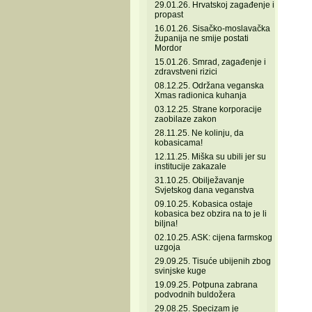
29.01.26. Hrvatskoj zagađenje i
propast
16.01.26. Sisačko-moslavačka
županija ne smije postati
Mordor
15.01.26. Smrad, zagađenje i
zdravstveni rizici
08.12.25. Održana veganska
Xmas radionica kuhanja
03.12.25. Strane korporacije
zaobilaze zakon
28.11.25. Ne kolinju, da
kobasicama!
12.11.25. Miška su ubili jer su
institucije zakazale
31.10.25. Obilježavanje
Svjetskog dana veganstva
09.10.25. Kobasica ostaje
kobasica bez obzira na to je li
biljna!
02.10.25. ASK: cijena farmskog
uzgoja
29.09.25. Tisuće ubijenih zbog
svinjske kuge
19.09.25. Potpuna zabrana
podvodnih buldožera
29.08.25. Specizam je