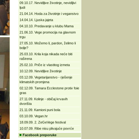
09.10.17. Nevidljive životinje, nevidljivi
ljudi
21.04.14. Hoda za životinje i veganstvo
14.04.14. Ljuska jajeta
04.10.10. Predavanje u klubu Mama
21.06.10. Vege promocija na glavnom
trgu
27.05.10. Možemo li, pardon, želimo li
bolje?
25.03.10. Krila koja nikada neće biti
raširena
25.02.10. Priče iz vlastitog izmeta
10.12.09. Nevidljive životinje
03.12.09. Vegetarijanstvo - rješenje
klimatskih promjena
02.12.09. Tamara Ecclestone protiv foie
gras
27.11.09. Kolinje - običaj krvavih
dvorišta
21.11.09. Kamioni puni bola
03.10.09. Vegan.hr
18.09.09. 2. ZeGeVege festival
10.07.09. Ribe nisu plivajuće povrće
Facebook preporuke