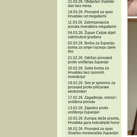
21.03.26. Obilježen Svjetski
dan bez mesa
19.03.26. Prosvjed za spas
Hrvatske od megafarmi
11.03.26. Zabrinjavajuća
poruka investitora megafarmi
04.03.26. Župan Celjak dijeli
zabrinutost građana
02.03.26. Borba za županiju
borba za smjer razvoja cijele
RH
21.02.26. Održan prosvjed
protiv uništenja županije
20.02.26. Sutra borba za
Hrvatsku bez razornih
investicija!
19.02.26. Sve je spremno za
prosvjed protiv pilićarske
ekobombe!
17.02.26. Zagađenje, smrad i
uništena priroda
13.02.26. Zajedno protiv
uništenja županije!
10.02.26. Europa steže pravila,
Hrvatska gura industrijski horor
06.02.26. Prosvjed za spas
Sisačko-moslavačke županije!