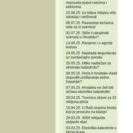
nepravda poput rasizma i
seksizma
22.08.25. Uz biljna mlijeka više
zdravlja i održivosti
08.07.25. Razaranje koćarica
vide se iz svemira!
02.07.25. Stiže li ukrajinski
scenarij u Hrvatsku?
14.06.25. Ranjene i u agoniji
bolova
24.05.25. Najslađa degustacija
uz suosjećajnu poruku
20.05.25. Nitko nadležan za
ekolosku katastrofu?
09.05.25. Hoće li hrvatske vlasti
dopustiti uništavanje jedne
županije?
07.05.25. Hrvatska ne želi biti
država ekološke katastrofe!
28.04.25. Tvornica strave za 32
milijuna pilića
15.04.25. U Raši olupina broda
koji je prevozio na klanje!
28.03.25. 3000 milijarda
ubijenih riba!
03.03.25. Ekološka katastrofa u
blizini Kupe