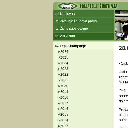
Naslovna
Životinje i njihova prava
Živite suosjećajno
Aktivizam
Akcije i kampanje
28.
2026
2025
2024
- Cikl
2023
Ciklus
2022
zagr
2021
mjes
2020
'Priče
2019
pripr
2018
dojam
2017
2016
Preda
2015
ekolog
način 
2014
2013