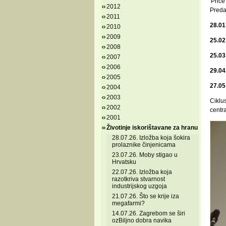
'Priče
2012
Preda
2011
28.01
2010
2009
25.02.
2008
25.03.
2007
2006
29.04.
2005
27.05.
2004
2003
Ciklus
2002
centr
2001
Životinje iskorištavane za hranu
28.07.26. Izložba koja šokira
prolaznike činjenicama
23.07.26. Moby stigao u
Hrvatsku
22.07.26. Izložba koja
razotkriva stvarnost
industrijskog uzgoja
21.07.26. Što se krije iza
megafarmi?
14.07.26. Zagrebom se širi
ozBiljno dobra navika