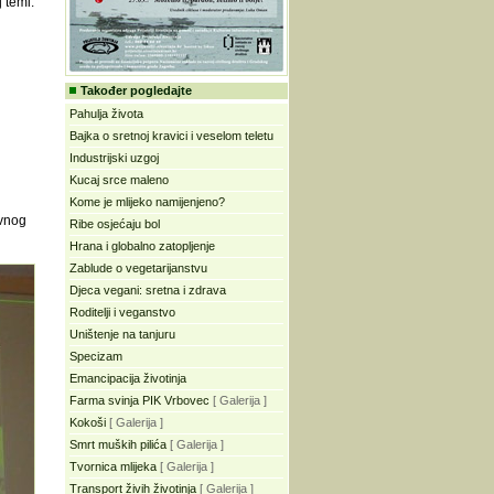
 temi.
Također pogledajte
Pahulja života
Bajka o sretnoj kravici i veselom teletu
Industrijski uzgoj
Kucaj srce maleno
Kome je mlijeko namijenjeno?
ivnog
Ribe osjećaju bol
Hrana i globalno zatopljenje
Zablude o vegetarijanstvu
Djeca vegani: sretna i zdrava
Roditelji i veganstvo
Uništenje na tanjuru
Specizam
Emancipacija životinja
Farma svinja PIK Vrbovec
[ Galerija ]
Kokoši
[ Galerija ]
Smrt muških pilića
[ Galerija ]
Tvornica mlijeka
[ Galerija ]
Transport živih životinja
[ Galerija ]