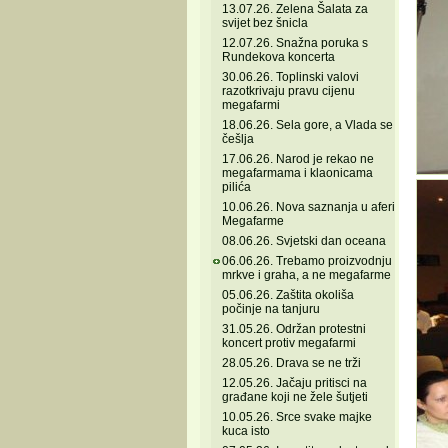
13.07.26. Zelena Šalata za
svijet bez šnicla
12.07.26. Snažna poruka s
Rundekova koncerta
30.06.26. Toplinski valovi
razotkrivaju pravu cijenu
megafarmi
18.06.26. Sela gore, a Vlada se
češlja
17.06.26. Narod je rekao ne
megafarmama i klaonicama
pilića
10.06.26. Nova saznanja u aferi
Megafarme
08.06.26. Svjetski dan oceana
06.06.26. Trebamo proizvodnju
mrkve i graha, a ne megafarme
05.06.26. Zaštita okoliša
počinje na tanjuru
31.05.26. Održan protestni
koncert protiv megafarmi
28.05.26. Drava se ne trži
12.05.26. Jačaju pritisci na
građane koji ne žele šutjeti
10.05.26. Srce svake majke
kuca isto