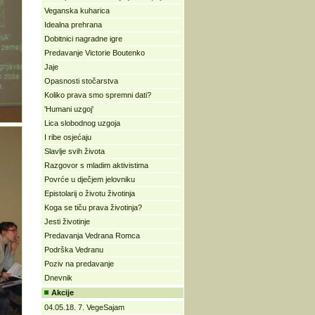
Veganska kuharica
Idealna prehrana
Dobitnici nagradne igre
Predavanje Victorie Boutenko
Jaje
Opasnosti stočarstva
Koliko prava smo spremni dati?
'Humani uzgoj'
Lica slobodnog uzgoja
I ribe osjećaju
Slavlje svih života
Razgovor s mladim aktivistima
Povrće u dječjem jelovniku
Epistolarij o životu životinja
Koga se tiču prava životinja?
Jesti životinje
Predavanja Vedrana Romca
Podrška Vedranu
Poziv na predavanje
Dnevnik
Akcije
04.05.18. 7. VegeSajam