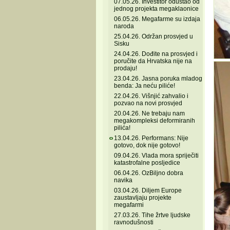
07.05.26. Investitor odustao od
jednog projekta megaklaonice
06.05.26. Megafarme su izdaja
naroda
25.04.26. Održan prosvjed u
Sisku
24.04.26. Dođite na prosvjed i
poručite da Hrvatska nije na
prodaju!
23.04.26. Jasna poruka mladog
benda: Ja neću piliće!
22.04.26. Višnjić zahvalio i
pozvao na novi prosvjed
20.04.26. Ne trebaju nam
megakompleksi deformiranih
pilića!
13.04.26. Performans: Nije
gotovo, dok nije gotovo!
09.04.26. Vlada mora spriječiti
katastrofalne posljedice
06.04.26. OzBiljno dobra
navika
03.04.26. Diljem Europe
zaustavljaju projekte
megafarmi
27.03.26. Tihe žrtve ljudske
ravnodušnosti