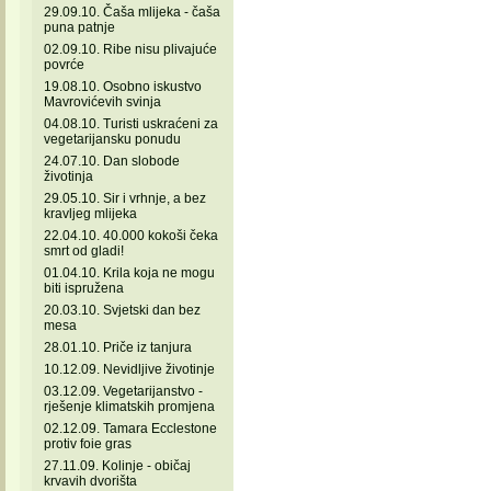
29.09.10. Čaša mlijeka - čaša
puna patnje
02.09.10. Ribe nisu plivajuće
povrće
19.08.10. Osobno iskustvo
Mavrovićevih svinja
04.08.10. Turisti uskraćeni za
vegetarijansku ponudu
24.07.10. Dan slobode
životinja
29.05.10. Sir i vrhnje, a bez
kravljeg mlijeka
22.04.10. 40.000 kokoši čeka
smrt od gladi!
01.04.10. Krila koja ne mogu
biti ispružena
20.03.10. Svjetski dan bez
mesa
28.01.10. Priče iz tanjura
10.12.09. Nevidljive životinje
03.12.09. Vegetarijanstvo -
rješenje klimatskih promjena
02.12.09. Tamara Ecclestone
protiv foie gras
27.11.09. Kolinje - običaj
krvavih dvorišta