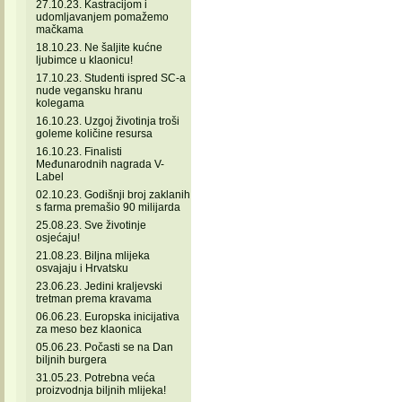
27.10.23. Kastracijom i
udomljavanjem pomažemo
mačkama
18.10.23. Ne šaljite kućne
ljubimce u klaonicu!
17.10.23. Studenti ispred SC-a
nude vegansku hranu
kolegama
16.10.23. Uzgoj životinja troši
goleme količine resursa
16.10.23. Finalisti
Međunarodnih nagrada V-
Label
02.10.23. Godišnji broj zaklanih
s farma premašio 90 milijarda
25.08.23. Sve životinje
osjećaju!
21.08.23. Biljna mlijeka
osvajaju i Hrvatsku
23.06.23. Jedini kraljevski
tretman prema kravama
06.06.23. Europska inicijativa
za meso bez klaonica
05.06.23. Počasti se na Dan
biljnih burgera
31.05.23. Potrebna veća
proizvodnja biljnih mlijeka!