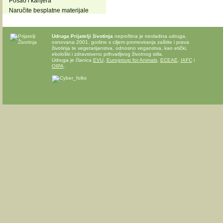
Posao i karijera
Naručite besplatne materijale
Udruga Prijatelji životinja
neprofitna je nevladina udruga,
osnovana 2001. godine s ciljem promoviranja zaštite i prava
životinja te vegetarijanstva, odnosno veganstva, kao etički,
ekološki i zdravstveno prihvatljivog životnog stila.
Udruga je članica
EVU
,
Eurogroup for Animals
,
ECEAE
,
IAFC
i
OIPA
.