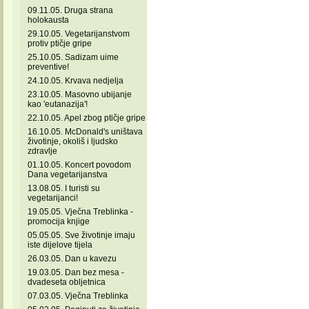
09.11.05. Druga strana
holokausta
29.10.05. Vegetarijanstvom
protiv ptičje gripe
25.10.05. Sadizam uime
preventive!
24.10.05. Krvava nedjelja
23.10.05. Masovno ubijanje
kao 'eutanazija'!
22.10.05. Apel zbog ptičje gripe
16.10.05. McDonald's uništava
životinje, okoliš i ljudsko
zdravlje
01.10.05. Koncert povodom
Dana vegetarijanstva
13.08.05. I turisti su
vegetarijanci!
19.05.05. Vječna Treblinka -
promocija knjige
05.05.05. Sve životinje imaju
iste dijelove tijela
26.03.05. Dan u kavezu
19.03.05. Dan bez mesa -
dvadeseta obljetnica
07.03.05. Vječna Treblinka