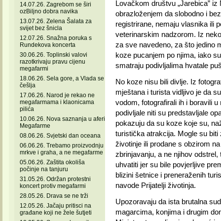
Lovačkom društvu „Jarebica” iz No
14.07.26. Zagrebom se širi
ozBiljno dobra navika
obrazloženjem da slobodno i bez 
13.07.26. Zelena Šalata za
registrirane, nemaju vlasnika ili
svijet bez šnicla
veterinarskim nadzorom. Iz neko
12.07.26. Snažna poruka s
za sve navedeno, za što jedino mog
Rundekova koncerta
koze pucanjem po njima, iako su 
30.06.26. Toplinski valovi
razotkrivaju pravu cijenu
smatraju podivljalima hvatale pu
megafarmi
18.06.26. Sela gore, a Vlada se
No koze nisu bili divlje. Iz fotograf
češlja
mještana i turista vidljivo je da su 
17.06.26. Narod je rekao ne
vodom, fotografirali ih i boravili u 
megafarmama i klaonicama
pilića
podivljale niti su predstavljale 
10.06.26. Nova saznanja u aferi
pokazuju da su koze koje su, nažal
Megafarme
turistička atrakcija. Mogle su bi
08.06.26. Svjetski dan oceana
životinje ili prodane s obzirom na
06.06.26. Trebamo proizvodnju
mrkve i graha, a ne megafarme
zbrinjavanju, a ne njihov odstrel,
05.06.26. Zaštita okoliša
uhvatiti jer su bile povjerljive pr
počinje na tanjuru
blizini šetnice i preneraženih tur
31.05.26. Održan protestni
navode Prijatelji životinja.
koncert protiv megafarmi
28.05.26. Drava se ne trži
Upozoravaju da ista brutalna sudb
12.05.26. Jačaju pritisci na
magarcima, konjima i drugim doma
građane koji ne žele šutjeti