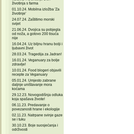
životinja s farma
01.10.24. Mobilna izložba 'Za
životinje'
24.07.24. Zaštitimo morski
svijet
21.06.24. Dvojica su pobjegla
od noža, a gotovo 200 tisuća
nije
16.04.24. Uz biljnu hranu bolji i
ljubavni život
28.03.24. Tragedija za Jadran!
16.01.24. Veganuary za bolje
zdravlje!
10.01.24. Food blogeri objavili
recepte za Veganuary
05.01.24. Umjesto zabrane
daljnje uništavanje mora
koćama
29.12.23. Novogodišnja odluka
koja spašava živote!
06.11.23. Predavanje o
povezanosti hrane i ekologije
02.11.23. Natrpane svinje gaze
se i tuku
30.10.23. Boje suosjećanja i
održivosti