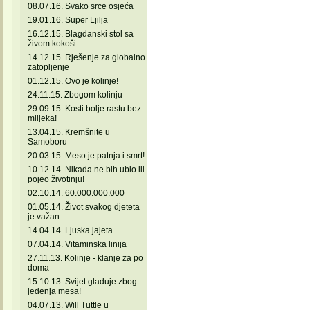
08.07.16. Svako srce osjeća
19.01.16. Super Ljilja
16.12.15. Blagdanski stol sa
živom kokoši
14.12.15. Rješenje za globalno
zatopljenje
01.12.15. Ovo je kolinje!
24.11.15. Zbogom kolinju
29.09.15. Kosti bolje rastu bez
mlijeka!
13.04.15. Kremšnite u
Samoboru
20.03.15. Meso je patnja i smrt!
10.12.14. Nikada ne bih ubio ili
pojeo životinju!
02.10.14. 60.000.000.000
01.05.14. Život svakog djeteta
je važan
14.04.14. Ljuska jajeta
07.04.14. Vitaminska linija
27.11.13. Kolinje - klanje za po
doma
15.10.13. Svijet gladuje zbog
jedenja mesa!
04.07.13. Will Tuttle u