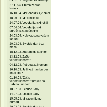
05.02.05. Poginuti za životinje
27.11.04. Prema zabrani
kolinja
16.10.04. McDonald's sije smrt!
18.09.04. Mit o mlijeku
24.07.04. Vegetarijanski roštilj
07.04.04. Vegetarijanski
priručnik za početnike
24.03.04. Holokaust na vašem
tanjuru
20.03.04. Svjetski dan bez
mesa
18.12.03. Zabranimo kolinje!
13.12.03. Zašto
vegetarijanstvo?
04.12.03. Potraga za Nemom
16.10.03. Je li vaš hamburger
imao lice?
01.10.03. 'Zašto
vegetarijanstvo?' projekt sa
Sabina Fundom
18.07.03. Lettuce Lady
14.07.03. Lettuce Lady
15.05.03. Mi razumijemo
prirodu
20.03.03. Svjetski dan bez