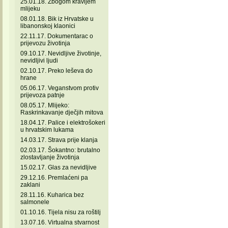
25.01.18. Zbogom kravljem
mlijeku
08.01.18. Bik iz Hrvatske u
libanonskoj klaonici
22.11.17. Dokumentarac o
prijevozu životinja
09.10.17. Nevidljive životinje,
nevidljivi ljudi
02.10.17. Preko leševa do
hrane
05.06.17. Veganstvom protiv
prijevoza patnje
08.05.17. Mlijeko:
Raskrinkavanje dječjih mitova
18.04.17. Palice i elektrošokeri
u hrvatskim lukama
14.03.17. Strava prije klanja
02.03.17. Šokantno: brutalno
zlostavljanje životinja
15.02.17. Glas za nevidljive
29.12.16. Premlaćeni pa
zaklani
28.11.16. Kuharica bez
salmonele
01.10.16. Tijela nisu za roštilj
13.07.16. Virtualna stvarnost