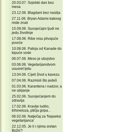
20.03.07. Svjetski dan bez
mesa
23.12.06. Blagdani bez nasilja
27.11.06. Bryan Adams kakvog
niste znali
15.09.06. Suosjećajni ljudi ne
jedu životinje
17.08.06. Ribe nisu plivajuće
povrće
10.08.06. Patnja od Kanade do
kipuće vode
06.07.06. Meso je ubojstvo
03.06.06. Vegetarijanstvom
ususret ljetu
13.04.06. Cijeli život u kavezu
07.04.06. Razmisli što jedeš
01.03.06. Karantena i nadzor, a
ne ubijanje
25.02.06. Suosjećanjem do
zdravlja
17.02.06. Kravlje ludilo,
trihineloza, ptičja gripa...
06.02.06. Natječaj za 'Najseksi
vegetarijanca'
22.12.05. Je li i njima sretan
Božić?