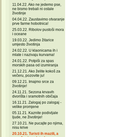
11.04.22. Ako ne jedemo pse,
ne bismo trebali ni ostale
životinje
04.04.22. Zaustavimo otvaranje
prve farme hobotnica!
25.03.22. Ribolov pustoši mora
i oceane
19.03.22. Jedimo žitarice
umjesto životinja
24.02.22. U klaonicama ih i
mlate i nazivaju kurvama!
24.01.22. Potpiši za spas
morskih pasa od izumiranja
21.12.21. Ako želite kokoš za
večeru, pozovite ju!
09.12.21. Imajmo srce za
životinje!
24.11.21. Sezona krvavih
dvorišta i sramotnih običaja
16.11.21. Zalogaj po zalogaj -
velike promjene
05.11.21. Kaznite podivljale
ljude, ne životinje!
27.10.21. Ne pucajte po njima,
nisu krive
20.10.21. Turisti ih mazili, a