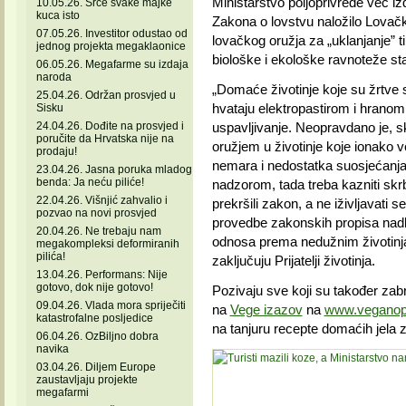
Ministarstvo poljoprivrede već iz
10.05.26. Srce svake majke
kuca isto
Zakona o lovstvu naložilo Lovač
07.05.26. Investitor odustao od
lovačkog oružja za „uklanjanje” tih
jednog projekta megaklaonice
biološke i ekološke ravnoteže staniš
06.05.26. Megafarme su izdaja
naroda
„Domaće životinje koje su žrtve
25.04.26. Održan prosvjed u
hvataju elektropastirom i hranom
Sisku
24.04.26. Dođite na prosvjed i
uspavljivanje. Neopravdano je, s
poručite da Hrvatska nije na
oružjem u životinje koje ionako v
prodaju!
nemara i nedostatka suosjećanja.
23.04.26. Jasna poruka mladog
benda: Ja neću piliće!
nadzorom, tada treba kazniti skrbn
22.04.26. Višnjić zahvalio i
prekršili zakon, a ne iživljavati 
pozvao na novi prosvjed
provedbe zakonskih propisa nadl
20.04.26. Ne trebaju nam
odnosa prema nedužnim životinjama,
megakompleksi deformiranih
pilića!
zaključuju Prijatelji životinja.
13.04.26. Performans: Nije
gotovo, dok nije gotovo!
Pozivaju sve koji su također zabr
09.04.26. Vlada mora spriječiti
na
Vege izazov
na
www.veganopo
katastrofalne posljedice
na tanjuru recepte domaćih jela zb
06.04.26. OzBiljno dobra
navika
03.04.26. Diljem Europe
zaustavljaju projekte
megafarmi