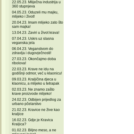
22.05.23. Mliječna industrija u
360 stupnjeva
04.05.23. Oduzeli mu majku,
mlijeko i život!
20.04.23. Imam mlijeko zato što
sam majka!
13.04.23. Zaviri u život krava!
07.04.23. Uskrs uz slasna
veganska jela
06.04.23. Veganstvom do
zdravlja i dugovječnosti!
27.03.23. Okončajmo doba
ribolova!
22.03.23. Krave ne idu na
godišnji odmor, već u klaonicu!
09.03.23. Kraljičina djeca u
klaonicu, a mlijeko u tetrapak
02.03.23. Ne znamo zašto
krave proizvode mlijeko!
24.02.23. Odbijen prijedlog za
urbano pčelarstvo
21.02.23. Kravice ne žive kao
kraljice
16.02.23. Gdje je Kravica
Kraljica?
01.02.23. Biljno meso, a ne