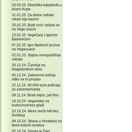
03.03.25. Ekološka katastrofa u
blizini Kupe
31.01.25. Za dobre odluke
nikad nije kasno!
25.01.25. Budi cool i prijavi se
na Vege izazov
15.01.25. Vegečanj s Igorom
Barberićem
07.01.25. Igor Barberić poziva
na Veganuary!
02.01.25. Sjajna novogodišnja
odluka
20.12.24. Čarolija na
blagdanskom stolu
05.12.24. Zabranom kolinja
nitko ne bi propao
22.11.24. 30 000 eura poticaja
za zanemarivanje
09.11.24. Birali biljno, jeli fino
16.10.24. Veganstvo za
budućnost bez gladi
10.10.24. Meso može biti bez
životinja
09.10.24. Strava u Hrvatskoj na
farmi kokoši nesilica
02.10.24. Danas je Dan