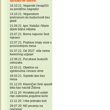
naređen im odstrel
18.10.21. Veganski ćevapčići
za prestižnu nagradu!
14.10.21. Veganskom
prehranom do budućnosti bez
gladi
21.08.21. Igor, Nataša i Marie
dijele biljna mlijeka
23.07.21. Borna napunio šest
mjeseci
22.07.21. Poplave imaju veze s
proizvodnjom mesa
01.07.21. Od 2027. više nema
kaveznog uzgoja!
12.06.21. Put strave budućih
odrezaka
22.03.21. Otekline na
zglobovima i krvavo vime
18.03.21. Svjetski dan bez
mesa
01.12.20. Klaoničari žele spasiti
bika kao nacisti Židova
19.11.20. Hrvatska još uvijek
nije zabranila pogubne koće
12.11.20. I ribe jednako boli
28.07.20. NE pecanju na
plažama!