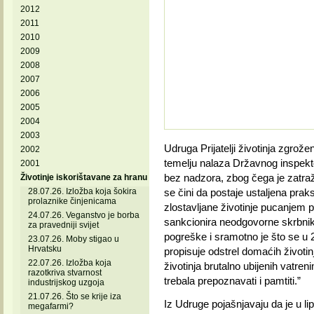
2012
2011
2010
2009
2008
2007
2006
2005
2004
2003
Udruga Prijatelji životinja zgrože
2002
temelju nalaza Državnog inspektor
2001
bez nadzora, zbog čega je zatražil
Životinje iskorištavane za hranu
28.07.26. Izložba koja šokira
se čini da postaje ustaljena prak
prolaznike činjenicama
zlostavljane životinje pucanjem 
24.07.26. Veganstvo je borba
sankcionira neodgovorne skrbnike
za pravedniji svijet
pogreške i sramotno je
što se u 
23.07.26. Moby stigao u
Hrvatsku
propisuje odstrel domaćih životinj
22.07.26. Izložba koja
životinja brutalno ubijenih vatre
razotkriva stvarnost
trebala prepoznavati i pamtiti.”
industrijskog uzgoja
21.07.26. Što se krije iza
Iz Udruge pojašnjavaju da je u li
megafarmi?