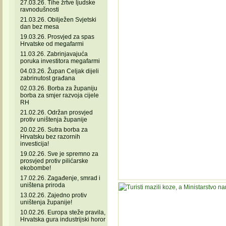
27.03.26. Tihe žrtve ljudske
ravnodušnosti
21.03.26. Obilježen Svjetski
dan bez mesa
19.03.26. Prosvjed za spas
Hrvatske od megafarmi
11.03.26. Zabrinjavajuća
poruka investitora megafarmi
04.03.26. Župan Celjak dijeli
zabrinutost građana
02.03.26. Borba za županiju
borba za smjer razvoja cijele
RH
21.02.26. Održan prosvjed
protiv uništenja županije
20.02.26. Sutra borba za
Hrvatsku bez razornih
investicija!
19.02.26. Sve je spremno za
prosvjed protiv pilićarske
ekobombe!
17.02.26. Zagađenje, smrad i
uništena priroda
13.02.26. Zajedno protiv
uništenja županije!
10.02.26. Europa steže pravila,
Hrvatska gura industrijski horor