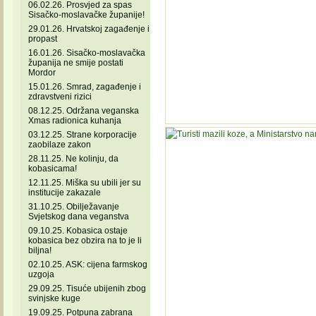
06.02.26. Prosvjed za spas
Sisačko-moslavačke županije!
29.01.26. Hrvatskoj zagađenje i
propast
16.01.26. Sisačko-moslavačka
županija ne smije postati
Mordor
15.01.26. Smrad, zagađenje i
zdravstveni rizici
08.12.25. Održana veganska
Xmas radionica kuhanja
03.12.25. Strane korporacije
zaobilaze zakon
28.11.25. Ne kolinju, da
kobasicama!
12.11.25. Miška su ubili jer su
institucije zakazale
31.10.25. Obilježavanje
Svjetskog dana veganstva
09.10.25. Kobasica ostaje
kobasica bez obzira na to je li
biljna!
02.10.25. ASK: cijena farmskog
uzgoja
29.09.25. Tisuće ubijenih zbog
svinjske kuge
19.09.25. Potpuna zabrana