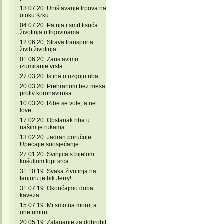
13.07.20. Uništavanje trpova na
otoku Krku
04.07.20. Patnja i smrt tisuća
životinja u trgovinama
12.06.20. Strava transporta
živih životinja
01.06.20. Zaustavimo
izumiranje vrsta
27.03.20. Istina o uzgoju riba
20.03.20. Prehranom bez mesa
protiv koronavirusa
10.03.20. Ribe se vole, a ne
love
17.02.20. Opstanak riba u
našim je rukama
13.02.20. Jadran poručuje:
Upecajte suosjećanje
27.01.20. Svinjica s bijelom
košuljom topi srca
31.10.19. Svaka životinja na
tanjuru je bik Jerry!
31.07.19. Okončajmo doba
kaveza
15.07.19. Mi smo na moru, a
one umiru
20.05.19. Zalaganje za dobrobit