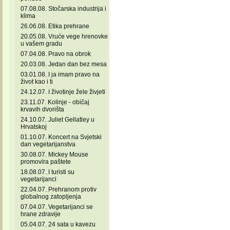
07.08.08. Stočarska industrija i
klima
26.06.08. Etika prehrane
20.05.08. Vruće vege hrenovke
u vašem gradu
07.04.08. Pravo na obrok
20.03.08. Jedan dan bez mesa
03.01.08. I ja imam pravo na
život kao i ti
24.12.07. I životinje žele živjeti
23.11.07. Kolinje - običaj
krvavih dvorišta
24.10.07. Juliet Gellatley u
Hrvatskoj
01.10.07. Koncert na Svjetski
dan vegetarijanstva
30.08.07. Mickey Mouse
promovira paštete
18.08.07. I turisti su
vegetarijanci
22.04.07. Prehranom protiv
globalnog zatopljenja
07.04.07. Vegetarijanci se
hrane zdravije
05.04.07. 24 sata u kavezu