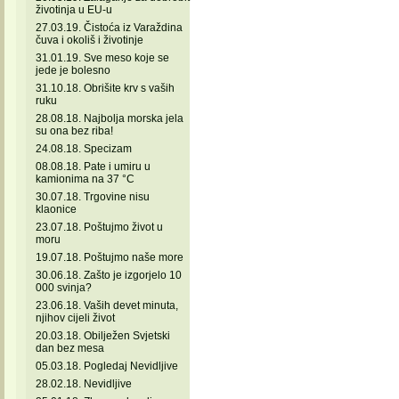
životinja u EU-u
27.03.19. Čistoća iz Varaždina
čuva i okoliš i životinje
31.01.19. Sve meso koje se
jede je bolesno
31.10.18. Obrišite krv s vaših
ruku
28.08.18. Najbolja morska jela
su ona bez riba!
24.08.18. Specizam
08.08.18. Pate i umiru u
kamionima na 37 °C
30.07.18. Trgovine nisu
klaonice
23.07.18. Poštujmo život u
moru
19.07.18. Poštujmo naše more
30.06.18. Zašto je izgorjelo 10
000 svinja?
23.06.18. Vaših devet minuta,
njihov cijeli život
20.03.18. Obilježen Svjetski
dan bez mesa
05.03.18. Pogledaj Nevidljive
28.02.18. Nevidljive