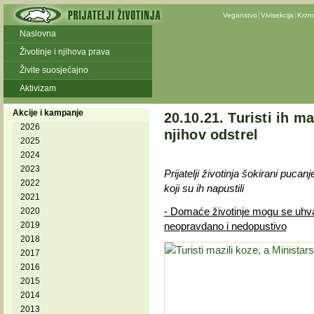
Veganstvo
Vivisekcija
Krzn
Naslovna
Životinje i njihova prava
Živite suosjećajno
Aktivizam
Akcije i kampanje
20.10.21. Turisti ih ma
2026
njihov odstrel
2025
2024
2023
Prijatelji životinja šokirani puc
2022
koji su ih napustili
2021
- Domaće životinje mogu se uhvatit
2020
2019
neopravdano i nedopustivo
2018
2017
2016
2015
2014
2013