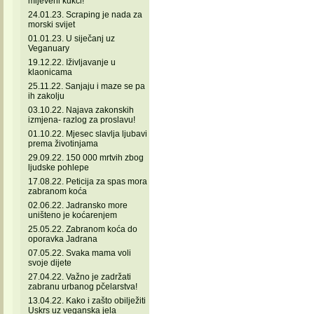
mljeveni kukci!
24.01.23. Scraping je nada za
morski svijet
01.01.23. U siječanj uz
Veganuary
19.12.22. Iživljavanje u
klaonicama
25.11.22. Sanjaju i maze se pa
ih zakolju
03.10.22. Najava zakonskih
izmjena- razlog za proslavu!
01.10.22. Mjesec slavlja ljubavi
prema životinjama
29.09.22. 150 000 mrtvih zbog
ljudske pohlepe
17.08.22. Peticija za spas mora
zabranom koća
02.06.22. Jadransko more
uništeno je koćarenjem
25.05.22. Zabranom koća do
oporavka Jadrana
07.05.22. Svaka mama voli
svoje dijete
27.04.22. Važno je zadržati
zabranu urbanog pčelarstva!
13.04.22. Kako i zašto obilježiti
Uskrs uz veganska jela