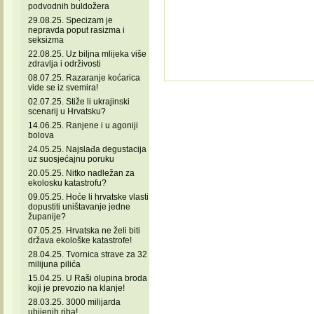
podvodnih buldožera
29.08.25. Specizam je
nepravda poput rasizma i
seksizma
22.08.25. Uz biljna mlijeka više
zdravlja i održivosti
08.07.25. Razaranje koćarica
vide se iz svemira!
02.07.25. Stiže li ukrajinski
scenarij u Hrvatsku?
14.06.25. Ranjene i u agoniji
bolova
24.05.25. Najslađa degustacija
uz suosjećajnu poruku
20.05.25. Nitko nadležan za
ekolosku katastrofu?
09.05.25. Hoće li hrvatske vlasti
dopustiti uništavanje jedne
županije?
07.05.25. Hrvatska ne želi biti
država ekološke katastrofe!
28.04.25. Tvornica strave za 32
milijuna pilića
15.04.25. U Raši olupina broda
koji je prevozio na klanje!
28.03.25. 3000 milijarda
ubijenih riba!