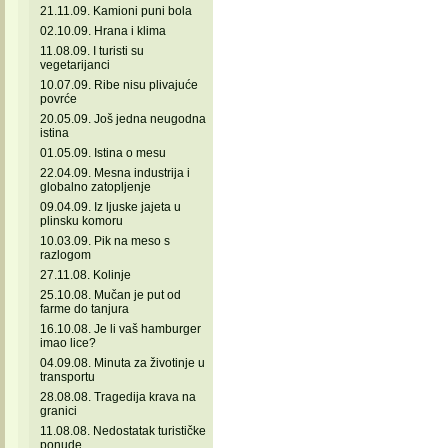
21.11.09. Kamioni puni bola
02.10.09. Hrana i klima
11.08.09. I turisti su
vegetarijanci
10.07.09. Ribe nisu plivajuće
povrće
20.05.09. Još jedna neugodna
istina
01.05.09. Istina o mesu
22.04.09. Mesna industrija i
globalno zatopljenje
09.04.09. Iz ljuske jajeta u
plinsku komoru
10.03.09. Pik na meso s
razlogom
27.11.08. Kolinje
25.10.08. Mučan je put od
farme do tanjura
16.10.08. Je li vaš hamburger
imao lice?
04.09.08. Minuta za životinje u
transportu
28.08.08. Tragedija krava na
granici
11.08.08. Nedostatak turističke
ponude