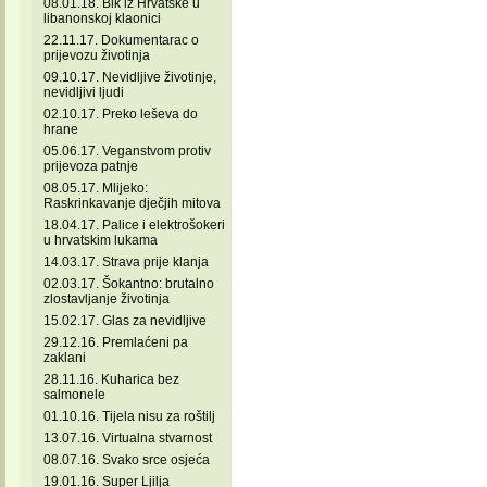
08.01.18. Bik iz Hrvatske u
libanonskoj klaonici
22.11.17. Dokumentarac o
prijevozu životinja
09.10.17. Nevidljive životinje,
nevidljivi ljudi
02.10.17. Preko leševa do
hrane
05.06.17. Veganstvom protiv
prijevoza patnje
08.05.17. Mlijeko:
Raskrinkavanje dječjih mitova
18.04.17. Palice i elektrošokeri
u hrvatskim lukama
14.03.17. Strava prije klanja
02.03.17. Šokantno: brutalno
zlostavljanje životinja
15.02.17. Glas za nevidljive
29.12.16. Premlaćeni pa
zaklani
28.11.16. Kuharica bez
salmonele
01.10.16. Tijela nisu za roštilj
13.07.16. Virtualna stvarnost
08.07.16. Svako srce osjeća
19.01.16. Super Ljilja