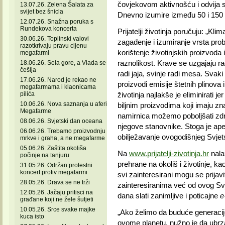
čovjekovom aktivnošću i odvija s
13.07.26. Zelena Šalata za
svijet bez šnicla
Dnevno izumire između 50 i 150 v
12.07.26. Snažna poruka s
Rundekova koncerta
Prijatelji životinja poručuju: „K
30.06.26. Toplinski valovi
zagađenje i izumiranje vrsta prob
razotkrivaju pravu cijenu
korištenje životinjskih proizvoda 
megafarmi
raznolikost. Krave se uzgajaju ra
18.06.26. Sela gore, a Vlada se
češlja
radi jaja, svinje radi mesa. Svaki
17.06.26. Narod je rekao ne
proizvodi emisije štetnih plinova
megafarmama i klaonicama
pilića
životinja najlakše je eliminirati j
10.06.26. Nova saznanja u aferi
biljnim proizvodima koji imaju zna
Megafarme
namirnica možemo poboljšati zdrav
08.06.26. Svjetski dan oceana
njegove stanovnike. Stoga je ape
06.06.26. Trebamo proizvodnju
obilježavanje ovogodišnjeg Svjet
mrkve i graha, a ne megafarme
05.06.26. Zaštita okoliša
Na
www.prijatelji-zivotinja.hr
nala
počinje na tanjuru
prehrane na okoliš i životinje, kao 
31.05.26. Održan protestni
koncert protiv megafarmi
svi zainteresirani mogu se prijavi
28.05.26. Drava se ne trži
zainteresiranima već od ovog S
12.05.26. Jačaju pritisci na
dana slati zanimljive i poticajne
e
građane koji ne žele šutjeti
10.05.26. Srce svake majke
„Ako želimo da buduće generacije l
kuca isto
ovome planetu, nužno je da ubr