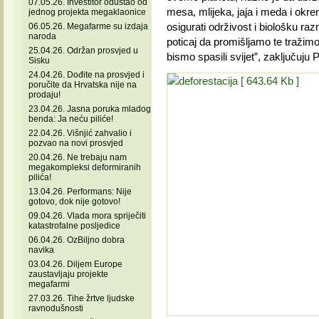
07.05.26. Investitor odustao od
mesa, mlijeka, jaja i meda i okr
jednog projekta megaklaonice
osigurati održivost i biološku ra
06.05.26. Megafarme su izdaja
naroda
poticaj da promišljamo te tražimo
25.04.26. Održan prosvjed u
bismo spasili svijet”, zaključuju Pri
Sisku
24.04.26. Dođite na prosvjed i
poručite da Hrvatska nije na
prodaju!
23.04.26. Jasna poruka mladog
benda: Ja neću piliće!
22.04.26. Višnjić zahvalio i
pozvao na novi prosvjed
20.04.26. Ne trebaju nam
megakompleksi deformiranih
pilića!
13.04.26. Performans: Nije
gotovo, dok nije gotovo!
09.04.26. Vlada mora spriječiti
katastrofalne posljedice
06.04.26. OzBiljno dobra
navika
03.04.26. Diljem Europe
zaustavljaju projekte
megafarmi
27.03.26. Tihe žrtve ljudske
ravnodušnosti