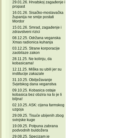
29.01.26. Hrvatskoj zagađenje i
propast
16.01.26. Sisačko-moslavačka
županija ne smije postati
Mordor
15.01.26. Smrad, zagađenje i
zdravstveni rizici
08.12.25. Održana veganska
Xmas radionica kuhanja
03.12.25. Strane korporacije
zaobilaze zakon
28.11.25. Ne kolinju, da
kobasicama!
12.11.25. Miška su ubili jer su
institucije zakazale
31.10.25. Obilježavanje
Svjetskog dana veganstva
09.10.25. Kobasica ostaje
kobasica bez obzira na to je li
biljna!
02.10.25. ASK: cijena farmskog
uzgoja
29.09.25. Tisuće ubijenih zbog
svinjske kuge
19.09.25. Potpuna zabrana
podvodnih buldožera
29.08.25. Specizam je