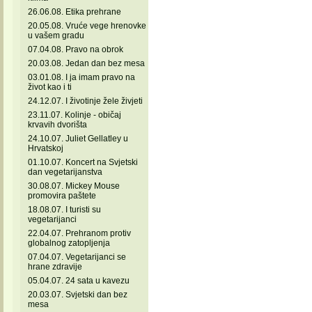
26.06.08. Etika prehrane
20.05.08. Vruće vege hrenovke
u vašem gradu
07.04.08. Pravo na obrok
20.03.08. Jedan dan bez mesa
03.01.08. I ja imam pravo na
život kao i ti
24.12.07. I životinje žele živjeti
23.11.07. Kolinje - običaj
krvavih dvorišta
24.10.07. Juliet Gellatley u
Hrvatskoj
01.10.07. Koncert na Svjetski
dan vegetarijanstva
30.08.07. Mickey Mouse
promovira paštete
18.08.07. I turisti su
vegetarijanci
22.04.07. Prehranom protiv
globalnog zatopljenja
07.04.07. Vegetarijanci se
hrane zdravije
05.04.07. 24 sata u kavezu
20.03.07. Svjetski dan bez
mesa