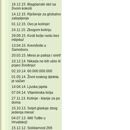
16.12.15. Blagdanski stol sa
živom kokoši
14.12.15. Rješenje za globalno
zatopljenje
01.12.15. Ovo je kolinje!
24.11.15. Zbogom kolinju
29.09.15. Kosti bolje rastu bez
mlijeka!
13.04.15. Kremšnite u
Samoboru
20.03.15. Meso je patnja i smrt!
10.12.14. Nikada ne bih ubio ili
pojeo životinju!
02.10.14. 60.000.000.000
01.05.14. Život svakog djeteta
je važan
14.04.14. Ljuska jajeta
07.04.14. Vitaminska linija
27.11.13. Kolinje - klanje za po
doma
15.10.13. Svijet gladuje zbog
jedenja mesa!
04.07.13. Will Tuttle u
Hrvatskoj!
15.12.12. Solidarnost 269