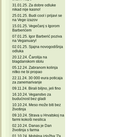
31.01.25. Za dobre odluke
nikad nije kasno!
25.01.25. Budi cool i prijavi se
na Vege izazov
15.01.25. Vegečanj s Igorom
Barberićem
07.01.25. Igor Barberić poziva
na Veganuary!
02.01.25. Sjajna novogodišnja
odluka
20.12.24. Čarolija na
blagdanskom stolu
05.12.24. Zabranom kolinja
nitko ne bi propao
22.11.24. 30 000 eura poticaja
za zanemarivanje
09.11.24. Birali biljno, jeli fino
16.10.24. Veganstvo za
budućnost bez gladi
10.10.24. Meso može biti bez
životinja
09.10.24. Strava u Hrvatskoj na
farmi kokoši nesilica
02.10.24. Danas je Dan
životinja s farma
01.10.24. Mobilna izložba 'Za