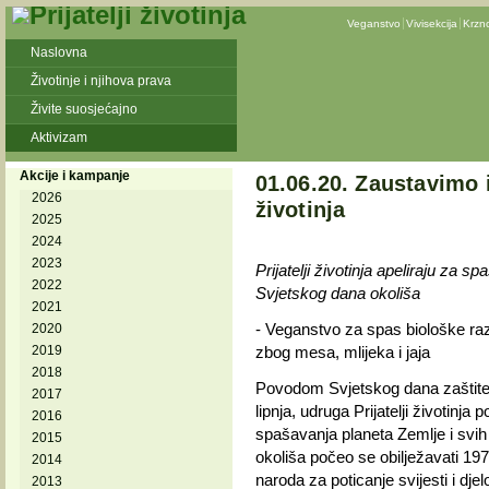
Veganstvo
Vivisekcija
Krzn
Naslovna
Životinje i njihova prava
Živite suosjećajno
Aktivizam
Akcije i kampanje
01.06.20. Zaustavimo 
2026
životinja
2025
2024
2023
Prijatelji životinja apeliraju za
2022
Svjetskog dana okoliša
2021
- Veganstvo za spas biološke raz
2020
2019
zbog mesa, mlijeka i jaja
2018
Povodom Svjetskog dana zaštite o
2017
lipnja, udruga Prijatelji životinj
2016
spašavanja planeta Zemlje i svih 
2015
okoliša počeo se obilježavati 197
2014
naroda za poticanje svijesti i dj
2013