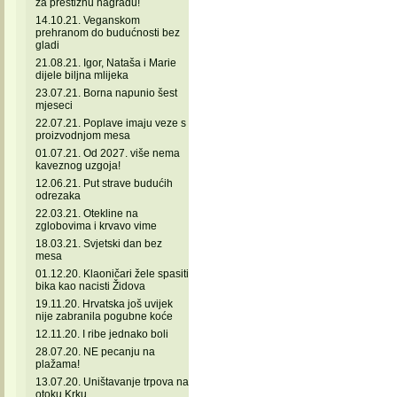
za prestižnu nagradu!
14.10.21. Veganskom
prehranom do budućnosti bez
gladi
21.08.21. Igor, Nataša i Marie
dijele biljna mlijeka
23.07.21. Borna napunio šest
mjeseci
22.07.21. Poplave imaju veze s
proizvodnjom mesa
01.07.21. Od 2027. više nema
kaveznog uzgoja!
12.06.21. Put strave budućih
odrezaka
22.03.21. Otekline na
zglobovima i krvavo vime
18.03.21. Svjetski dan bez
mesa
01.12.20. Klaoničari žele spasiti
bika kao nacisti Židova
19.11.20. Hrvatska još uvijek
nije zabranila pogubne koće
12.11.20. I ribe jednako boli
28.07.20. NE pecanju na
plažama!
13.07.20. Uništavanje trpova na
otoku Krku