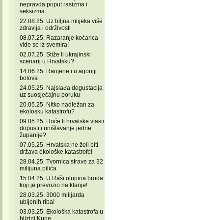
nepravda poput rasizma i
seksizma
22.08.25. Uz biljna mlijeka više
zdravlja i održivosti
08.07.25. Razaranje koćarica
vide se iz svemira!
02.07.25. Stiže li ukrajinski
scenarij u Hrvatsku?
14.06.25. Ranjene i u agoniji
bolova
24.05.25. Najslađa degustacija
uz suosjećajnu poruku
20.05.25. Nitko nadležan za
ekolosku katastrofu?
09.05.25. Hoće li hrvatske vlasti
dopustiti uništavanje jedne
županije?
07.05.25. Hrvatska ne želi biti
država ekološke katastrofe!
28.04.25. Tvornica strave za 32
milijuna pilića
15.04.25. U Raši olupina broda
koji je prevozio na klanje!
28.03.25. 3000 milijarda
ubijenih riba!
03.03.25. Ekološka katastrofa u
blizini Kupe