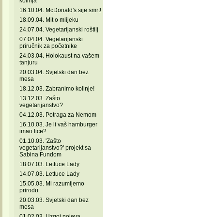
kolinja
16.10.04. McDonald's sije smrt!
18.09.04. Mit o mlijeku
24.07.04. Vegetarijanski roštilj
07.04.04. Vegetarijanski
priručnik za početnike
24.03.04. Holokaust na vašem
tanjuru
20.03.04. Svjetski dan bez
mesa
18.12.03. Zabranimo kolinje!
13.12.03. Zašto
vegetarijanstvo?
04.12.03. Potraga za Nemom
16.10.03. Je li vaš hamburger
imao lice?
01.10.03. 'Zašto
vegetarijanstvo?' projekt sa
Sabina Fundom
18.07.03. Lettuce Lady
14.07.03. Lettuce Lady
15.05.03. Mi razumijemo
prirodu
20.03.03. Svjetski dan bez
mesa
01.02.03. Uzgoj nojeva