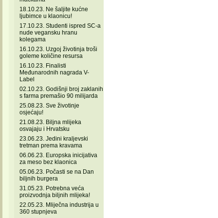
18.10.23. Ne šaljite kućne
ljubimce u klaonicu!
17.10.23. Studenti ispred SC-a
nude vegansku hranu
kolegama
16.10.23. Uzgoj životinja troši
goleme količine resursa
16.10.23. Finalisti
Međunarodnih nagrada V-
Label
02.10.23. Godišnji broj zaklanih
s farma premašio 90 milijarda
25.08.23. Sve životinje
osjećaju!
21.08.23. Biljna mlijeka
osvajaju i Hrvatsku
23.06.23. Jedini kraljevski
tretman prema kravama
06.06.23. Europska inicijativa
za meso bez klaonica
05.06.23. Počasti se na Dan
biljnih burgera
31.05.23. Potrebna veća
proizvodnja biljnih mlijeka!
22.05.23. Mliječna industrija u
360 stupnjeva