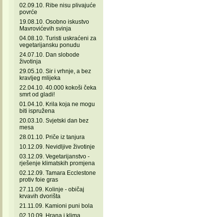
02.09.10. Ribe nisu plivajuće
povrće
19.08.10. Osobno iskustvo
Mavrovićevih svinja
04.08.10. Turisti uskraćeni za
vegetarijansku ponudu
24.07.10. Dan slobode
životinja
29.05.10. Sir i vrhnje, a bez
kravljeg mlijeka
22.04.10. 40.000 kokoši čeka
smrt od gladi!
01.04.10. Krila koja ne mogu
biti ispružena
20.03.10. Svjetski dan bez
mesa
28.01.10. Priče iz tanjura
10.12.09. Nevidljive životinje
03.12.09. Vegetarijanstvo -
rješenje klimatskih promjena
02.12.09. Tamara Ecclestone
protiv foie gras
27.11.09. Kolinje - običaj
krvavih dvorišta
21.11.09. Kamioni puni bola
02.10.09. Hrana i klima