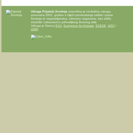
Udruga Prijatelji životinja
neprofitna je nevladina udruga,
osnovana 2001. godine s ciljem promoviranja zaštite i prava
životinja te vegetarijanstva, odnosno veganstva, kao etički,
ekološki i zdravstveno prihvatljivog životnog stila.
Udruga je članica
EVU
,
Eurogroup for Animals
,
ECEAE
,
IAFC
i
OIPA
.