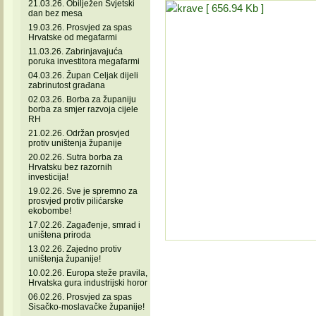
21.03.26. Obilježen Svjetski
dan bez mesa
19.03.26. Prosvjed za spas
Hrvatske od megafarmi
11.03.26. Zabrinjavajuća
poruka investitora megafarmi
04.03.26. Župan Celjak dijeli
zabrinutost građana
02.03.26. Borba za županiju
borba za smjer razvoja cijele
RH
21.02.26. Održan prosvjed
protiv uništenja županije
20.02.26. Sutra borba za
Hrvatsku bez razornih
investicija!
19.02.26. Sve je spremno za
prosvjed protiv pilićarske
ekobombe!
17.02.26. Zagađenje, smrad i
uništena priroda
13.02.26. Zajedno protiv
uništenja županije!
10.02.26. Europa steže pravila,
Hrvatska gura industrijski horor
06.02.26. Prosvjed za spas
Sisačko-moslavačke županije!