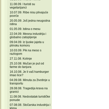
11.08.09. I turisti su
vegetarijanci
10.07.09. Ribe nisu plivajuće
povrće
20.05.09. Još jedna neugodna
istina
01.05.09. Istina o mesu
22.04.09. Mesna industrija i
globalno zatopljenje
09.04.09. Iz ljuske jajeta u
plinsku komoru
10.03.09. Pik na meso s
razlogom
27.11.08. Kolinje
25.10.08. Mučan je put od
farme do tanjura
16.10.08. Je li vaš hamburger
imao lice?
04.09.08. Minuta za životinje u
transportu
28.08.08. Tragedija krava na
granici
11.08.08. Nedostatak turističke
ponude
07.08.08. Stočarska industrija i
klima