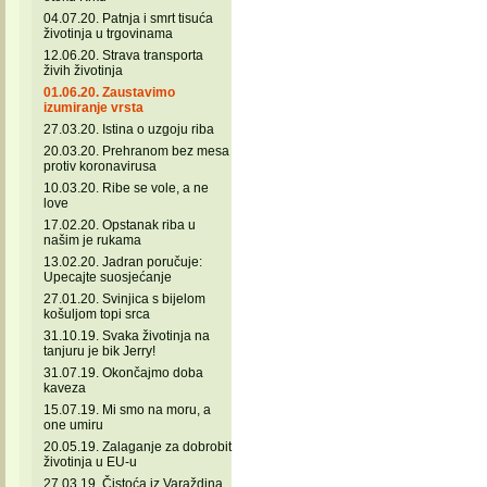
04.07.20. Patnja i smrt tisuća
životinja u trgovinama
12.06.20. Strava transporta
živih životinja
01.06.20. Zaustavimo
izumiranje vrsta
27.03.20. Istina o uzgoju riba
20.03.20. Prehranom bez mesa
protiv koronavirusa
10.03.20. Ribe se vole, a ne
love
17.02.20. Opstanak riba u
našim je rukama
13.02.20. Jadran poručuje:
Upecajte suosjećanje
27.01.20. Svinjica s bijelom
košuljom topi srca
31.10.19. Svaka životinja na
tanjuru je bik Jerry!
31.07.19. Okončajmo doba
kaveza
15.07.19. Mi smo na moru, a
one umiru
20.05.19. Zalaganje za dobrobit
životinja u EU-u
27.03.19. Čistoća iz Varaždina