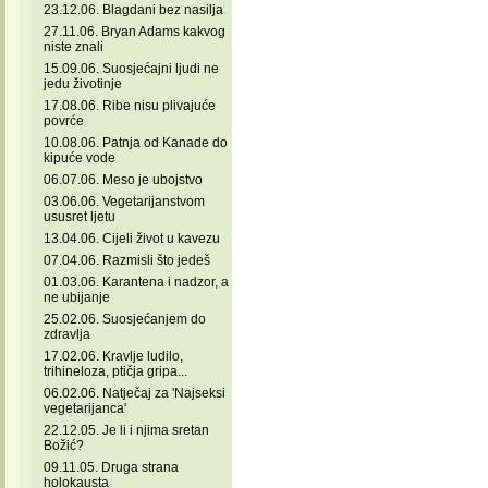
23.12.06. Blagdani bez nasilja
27.11.06. Bryan Adams kakvog
niste znali
15.09.06. Suosjećajni ljudi ne
jedu životinje
17.08.06. Ribe nisu plivajuće
povrće
10.08.06. Patnja od Kanade do
kipuće vode
06.07.06. Meso je ubojstvo
03.06.06. Vegetarijanstvom
ususret ljetu
13.04.06. Cijeli život u kavezu
07.04.06. Razmisli što jedeš
01.03.06. Karantena i nadzor, a
ne ubijanje
25.02.06. Suosjećanjem do
zdravlja
17.02.06. Kravlje ludilo,
trihineloza, ptičja gripa...
06.02.06. Natječaj za 'Najseksi
vegetarijanca'
22.12.05. Je li i njima sretan
Božić?
09.11.05. Druga strana
holokausta