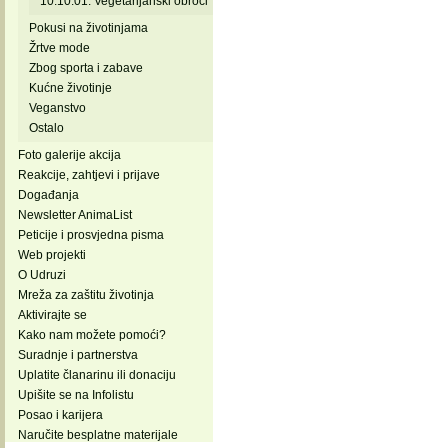
10.10.01. Vegetarijanski obroci
Pokusi na životinjama
Žrtve mode
Zbog sporta i zabave
Kućne životinje
Veganstvo
Ostalo
Foto galerije akcija
Reakcije, zahtjevi i prijave
Događanja
Newsletter AnimaList
Peticije i prosvjedna pisma
Web projekti
O Udruzi
Mreža za zaštitu životinja
Aktivirajte se
Kako nam možete pomoći?
Suradnje i partnerstva
Uplatite članarinu ili donaciju
Upišite se na Infolistu
Posao i karijera
Naručite besplatne materijale