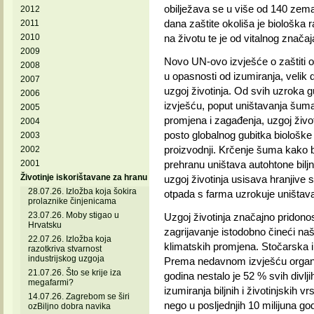
obilježava se u više od 140 zema
2012
dana zaštite okoliša je biološka 
2011
2010
na životu te je od vitalnog znača
2009
Novo UN-ovo izvješće o zaštiti ok
2008
u opasnosti od izumiranja, velik di
2007
uzgoj životinja. Od svih uzroka g
2006
izvješću, poput uništavanja šuma
2005
promjena i zagađenja, uzgoj život
2004
posto globalnog gubitka biološke 
2003
proizvodnji. Krčenje šuma kako bi
2002
2001
prehranu uništava autohtone biljne
Životinje iskorištavane za hranu
uzgoj životinja usisava hranjive sa
28.07.26. Izložba koja šokira
otpada s farma uzrokuje uništav
prolaznike činjenicama
23.07.26. Moby stigao u
Uzgoj životinja značajno pridonos
Hrvatsku
zagrijavanje istodobno čineći na
22.07.26. Izložba koja
klimatskih promjena. Stočarska i
razotkriva stvarnost
industrijskog uzgoja
Prema nedavnom izvješću organiz
21.07.26. Što se krije iza
godina nestalo je 52 % svih divlji
megafarmi?
izumiranja biljnih i životinjskih v
14.07.26. Zagrebom se širi
nego u posljednjih 10 milijuna go
ozBiljno dobra navika