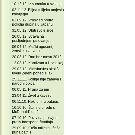
10.12.12. Iz sumraka u svitanje
02.11.12. Biljna mlijeka umjesto
kravljega!
01.09.12. Prosvjed protiv
pokolja dupina u Japanu
31.05.12. Ubiti svoje srce
26.05.12. Strava na
posljednjem putovanju
06.04.12. Muški ugušeni,
ženske u zatvoru
20.03.12. Dan bez mesa 2012.
12.03.12. Karnizam u Hrvatskoj
29.02.12. Ministarstvo okoliša
uvelo Zeleni ponedjeljak
25.11.11. Kolinje nije zabava i
narodni običaj
06.05.11. Hrana za mir
23.04.11. Život u kavezu
06.11.10. Neki umiru putujući
16.10.10. Što nije u redu s
McDonald'som?
07.10.10. Poziv na prosvjed
protiv transporta životinja
29.09.10. Čaša mlijeka - čaša
puna patnje