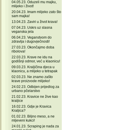
04.05.23. Oduzeli mu majku,
mlijeko i život!
20.04.23. Imam mlijeko zato što
sam majka!
13.04.23. Zaviri u život krava!
07.04.23. Uskrs uz slasna
veganska jela
06.04.23. Veganstvom do
zdravlja i dugovječnosti!
27.03.23. Okončajmo doba
ribolova!
22.03.23. Krave ne idu na
godišnji odmor, već u klaonicu!
09.03.23. Kraljičina djeca u
klaonicu, a mlijeko u tetrapak
02.03.23. Ne znamo zašto
krave proizvode mlijeko!
24.02.23. Odbijen prijedlog za
urbano pčelarstvo
21.02.23. Kravice ne žive kao
kraljice
16.02.23. Gdje je Kravica
Kraljica?
01.02.23. Biljno meso, a ne
mljeveni kukci!
24.01.23. Scraping je nada za