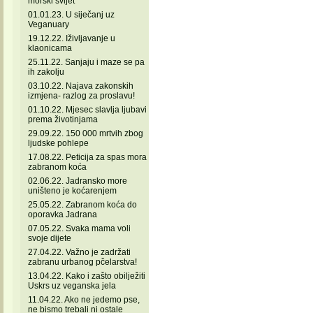
morski svijet
01.01.23. U siječanj uz
Veganuary
19.12.22. Iživljavanje u
klaonicama
25.11.22. Sanjaju i maze se pa
ih zakolju
03.10.22. Najava zakonskih
izmjena- razlog za proslavu!
01.10.22. Mjesec slavlja ljubavi
prema životinjama
29.09.22. 150 000 mrtvih zbog
ljudske pohlepe
17.08.22. Peticija za spas mora
zabranom koća
02.06.22. Jadransko more
uništeno je koćarenjem
25.05.22. Zabranom koća do
oporavka Jadrana
07.05.22. Svaka mama voli
svoje dijete
27.04.22. Važno je zadržati
zabranu urbanog pčelarstva!
13.04.22. Kako i zašto obilježiti
Uskrs uz veganska jela
11.04.22. Ako ne jedemo pse,
ne bismo trebali ni ostale