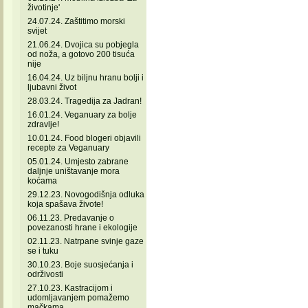
životinje'
24.07.24. Zaštitimo morski
svijet
21.06.24. Dvojica su pobjegla
od noža, a gotovo 200 tisuća
nije
16.04.24. Uz biljnu hranu bolji i
ljubavni život
28.03.24. Tragedija za Jadran!
16.01.24. Veganuary za bolje
zdravlje!
10.01.24. Food blogeri objavili
recepte za Veganuary
05.01.24. Umjesto zabrane
daljnje uništavanje mora
koćama
29.12.23. Novogodišnja odluka
koja spašava živote!
06.11.23. Predavanje o
povezanosti hrane i ekologije
02.11.23. Natrpane svinje gaze
se i tuku
30.10.23. Boje suosjećanja i
održivosti
27.10.23. Kastracijom i
udomljavanjem pomažemo
mačkama