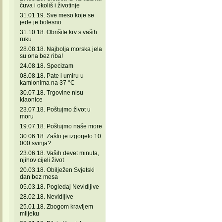
čuva i okoliš i životinje
31.01.19. Sve meso koje se
jede je bolesno
31.10.18. Obrišite krv s vaših
ruku
28.08.18. Najbolja morska jela
su ona bez riba!
24.08.18. Specizam
08.08.18. Pate i umiru u
kamionima na 37 °C
30.07.18. Trgovine nisu
klaonice
23.07.18. Poštujmo život u
moru
19.07.18. Poštujmo naše more
30.06.18. Zašto je izgorjelo 10
000 svinja?
23.06.18. Vaših devet minuta,
njihov cijeli život
20.03.18. Obilježen Svjetski
dan bez mesa
05.03.18. Pogledaj Nevidljive
28.02.18. Nevidljive
25.01.18. Zbogom kravljem
mlijeku