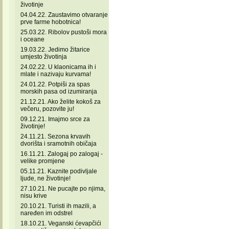
životinje
04.04.22. Zaustavimo otvaranje
prve farme hobotnica!
25.03.22. Ribolov pustoši mora
i oceane
19.03.22. Jedimo žitarice
umjesto životinja
24.02.22. U klaonicama ih i
mlate i nazivaju kurvama!
24.01.22. Potpiši za spas
morskih pasa od izumiranja
21.12.21. Ako želite kokoš za
večeru, pozovite ju!
09.12.21. Imajmo srce za
životinje!
24.11.21. Sezona krvavih
dvorišta i sramotnih običaja
16.11.21. Zalogaj po zalogaj -
velike promjene
05.11.21. Kaznite podivljale
ljude, ne životinje!
27.10.21. Ne pucajte po njima,
nisu krive
20.10.21. Turisti ih mazili, a
naređen im odstrel
18.10.21. Veganski ćevapčići