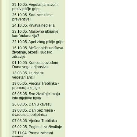
29.10.05. Vegetarijanstvom
protiv ptičje gripe
25.10.05. Sadizam uime
preventive!
24.10.05. Krvava nedjelja
23.10.05. Masovno ubijanje
kao 'eutanazija'!
22.10.05. Apel zbog ptičje gripe
16.10.05. McDonald's uništava
životinje, okoliš i ljudsko
zdravlje
01.10.05. Koncert povodom
Dana vegetarijanstva
13.08.05. I turisti su
vegetarijanci!
19.05.05. Vječna Treblinka -
promocija knjige
05.05.05. Sve životinje imaju
iste dijelove tijela
26.03.05. Dan u kavezu
19.03.05. Dan bez mesa -
dvadeseta obljetnica
07.03.05. Vječna Treblinka
05.02.05. Poginuti za životinje
27.11.04. Prema zabrani