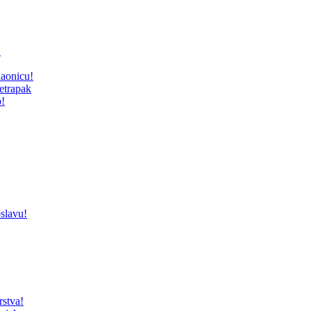
!
laonicu!
tetrapak
o!
slavu!
rstva!