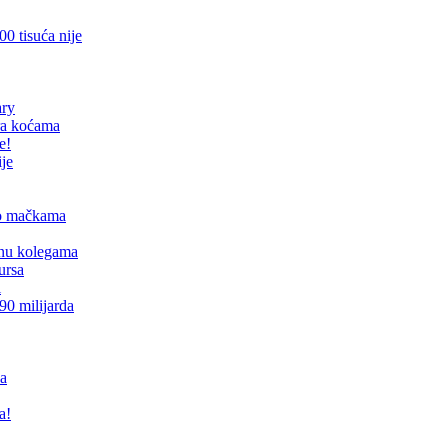
0 tisuća nije
ary
ra koćama
e!
ije
mo mačkama
anu kolegama
ursa
l
90 milijarda
ca
a!