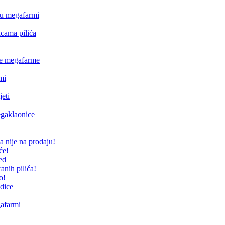
enu megafarmi
cama pilića
ne megafarme
mi
jeti
egaklaonice
a nije na prodaju!
će!
ed
nih pilića!
o!
edice
gafarmi