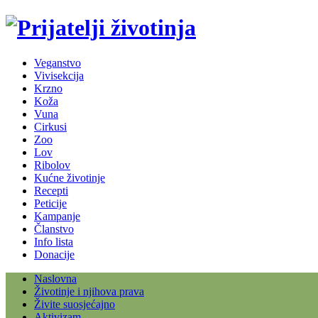
Veganstvo
Vivisekcija
Krzno
Koža
Vuna
Cirkusi
Zoo
Lov
Ribolov
Kućne životinje
Recepti
Peticije
Kampanje
Članstvo
Info lista
Donacije
Naslovna
Životinje i njihova prava
Živite suosjećajno
Aktivizam