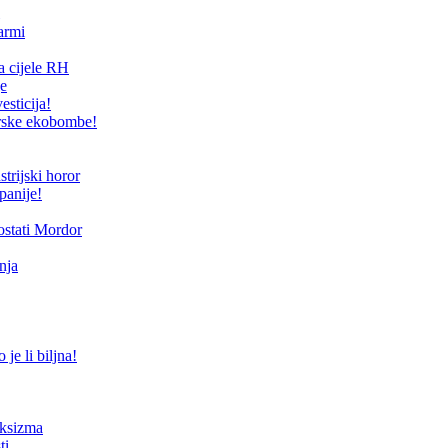
armi
a cijele RH
je
esticija!
arske ekobombe!
trijski horor
panije!
ostati Mordor
nja
je li biljna!
eksizma
ti