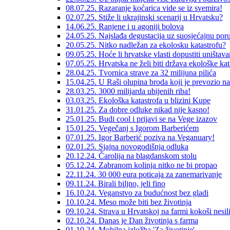
08.07.25. Razaranje koćarica vide se iz svemira!
02.07.25. Stiže li ukrajinski scenarij u Hrvatsku?
14.06.25. Ranjene i u agoniji bolova
24.05.25. Najslađa degustacija uz suosjećajnu por
20.05.25. Nitko nadležan za ekolosku katastrofu?
09.05.25. Hoće li hrvatske vlasti dopustiti uništav
07.05.25. Hrvatska ne želi biti država ekološke kat
28.04.25. Tvornica strave za 32 milijuna pilića
15.04.25. U Raši olupina broda koji je prevozio na
28.03.25. 3000 milijarda ubijenih riba!
03.03.25. Ekološka katastrofa u blizini Kupe
31.01.25. Za dobre odluke nikad nije kasno!
25.01.25. Budi cool i prijavi se na Vege izazov
15.01.25. Vegečanj s Igorom Barberićem
07.01.25. Igor Barberić poziva na Veganuary!
02.01.25. Sjajna novogodišnja odluka
20.12.24. Čarolija na blagdanskom stolu
05.12.24. Zabranom kolinja nitko ne bi propao
22.11.24. 30 000 eura poticaja za zanemarivanje
09.11.24. Birali biljno, jeli fino
16.10.24. Veganstvo za budućnost bez gladi
10.10.24. Meso može biti bez životinja
09.10.24. Strava u Hrvatskoj na farmi kokoši nesil
02.10.24. Danas je Dan životinja s farma
01.10.24. Mobilna izložba 'Za životinje'