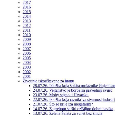
2017
2016
2015
2014
2013
2012
2011
2010
2009
2008
2007
2006
2005
2004
2003
2002
2001
Životinje iskorištavane za hranu
28.07.26. Izložba koja šokira prolaznike činjenica
24.07.26. Veganstvo je borba za pravedniji svijet
23.07.26. Moby stigao u Hrvatsku
22.07.26. Izložba koja razotkriva stvarnost industr
21.07.26. Što se krije iza megafarmi?
14.07.26. Zagrebom se širi ozBiljno dobra navika
13.07.26. Zelena Šalata za svijet bez šnicla