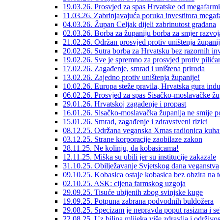
19.03.26. Prosvjed za spas Hrvatske od megafarmi
11.03.26. Zabrinjavajuća poruka investitora megaf
04.03.26. Župan Celjak dijeli zabrinutost građana
02.03.26. Borba za županiju borba za smjer razvoj
21.02.26. Održan prosvjed protiv uništenja župani
20.02.26. Sutra borba za Hrvatsku bez razornih inv
19.02.26. Sve je spremno za prosvjed protiv pilić
17.02.26. Zagađenje, smrad i uništena priroda
13.02.26. Zajedno protiv uništenja županije!
10.02.26. Europa steže pravila, Hrvatska gura indus
06.02.26. Prosvjed za spas Sisačko-moslavačke žu
29.01.26. Hrvatskoj zagađenje i propast
16.01.26. Sisačko-moslavačka županija ne smije p
15.01.26. Smrad, zagađenje i zdravstveni rizici
08.12.25. Održana veganska Xmas radionica kuha
03.12.25. Strane korporacije zaobilaze zakon
28.11.25. Ne kolinju, da kobasicama!
12.11.25. Miška su ubili jer su institucije zakazale
31.10.25. Obilježavanje Svjetskog dana veganstva
09.10.25. Kobasica ostaje kobasica bez obzira na to 
02.10.25. ASK: cijena farmskog uzgoja
29.09.25. Tisuće ubijenih zbog svinjske kuge
19.09.25. Potpuna zabrana podvodnih buldožera
29.08.25. Specizam je nepravda poput rasizma i s
22.08.25. Uz biljna mlijeka više zdravlja i održivos