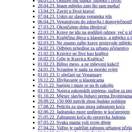
04.05.23. Oduzeli mu majku, mlijeko i život!
20.04.23. Imam mlijeko zato što sam majka!
13.04.23. Zaviri u život krava!
07.04.23. Uskrs uz slasna veganska jela
06.04.23. Veganstvom do zdravlja i dugovječnosti
27.03.23. Okončajmo doba ribolova!
22.03.23. Krave ne idu na godišnji odmor, već u k
09.03.23. Kraljičina djeca u klaonicu, a mlijeko u 
02.03.23. Ne znamo zašto krave proizvode mlijek
24.02.23. Odbijen prijedlog za urbano pčelarstvo
21.02.23. Kravice ne žive kao kraljice
16.02.23. Gdje je Kravica Kraljica?
01.02.23. Biljno meso, a ne mljeveni kukci!
24.01.23. Scraping je nada za morski svijet
01.01.23. U siječanj uz Veganuary
19.12.22. Iživljavanje u klaonicama
25.11.22. Sanjaju i maze se pa ih zakolju
03.10.22. Najava zakonskih izmjena- razlog za pro
01.10.22. Mjesec slavlja ljubavi prema životinjama
29.09.22. 150 000 mrtvih zbog ljudske pohlepe
17.08.22. Peticija za spas mora zabranom koća
02.06.22. Jadransko more uništeno je koćarenjem
25.05.22. Zabranom koća do oporavka Jadrana
07.05.22. Svaka mama voli svoje dijete
27.04.22. Važno je zadržati zabranu urbanog pčela