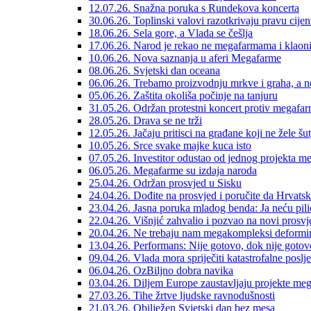
12.07.26. Snažna poruka s Rundekova koncerta
30.06.26. Toplinski valovi razotkrivaju pravu cij
18.06.26. Sela gore, a Vlada se češlja
17.06.26. Narod je rekao ne megafarmama i klaoni
10.06.26. Nova saznanja u aferi Megafarme
08.06.26. Svjetski dan oceana
06.06.26. Trebamo proizvodnju mrkve i graha, a 
05.06.26. Zaštita okoliša počinje na tanjuru
31.05.26. Održan protestni koncert protiv megafar
28.05.26. Drava se ne trži
12.05.26. Jačaju pritisci na građane koji ne žele šut
10.05.26. Srce svake majke kuca isto
07.05.26. Investitor odustao od jednog projekta m
06.05.26. Megafarme su izdaja naroda
25.04.26. Održan prosvjed u Sisku
24.04.26. Dođite na prosvjed i poručite da Hrvatsk
23.04.26. Jasna poruka mladog benda: Ja neću pili
22.04.26. Višnjić zahvalio i pozvao na novi prosvj
20.04.26. Ne trebaju nam megakompleksi deformira
13.04.26. Performans: Nije gotovo, dok nije gotov
09.04.26. Vlada mora spriječiti katastrofalne poslj
06.04.26. OzBiljno dobra navika
03.04.26. Diljem Europe zaustavljaju projekte me
27.03.26. Tihe žrtve ljudske ravnodušnosti
21.03.26. Obilježen Svjetski dan bez mesa