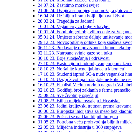
24.07.24. Zaštitimo morski svijet
21.06.24. Dvojica su pobjegla od noža, a gotovo 20
16.04.24. Uz biljnu hranu bolji i ljubavni život
28.03.24. Tragedija za Jadran!
16.01.24. Veganuary za bolje zdravlje!
10.01.24. Food blogeri objavili recepte za Veganu
05.01.24. Umjesto zabrane daljnje uništavanje mo
29.12.23. Novogodišnja odluka koja spašava život
06.11.23. Predavanje o povezanosti hrane i ekolog
02.11.23. Natrpane svinje gaze se i tuku
30.10.23. Boje suosjećanja i održivosti
27.10.23. Kastracijom i udomljavanjem pomaže
18.10.23. Ne šaljite kućne ljubimce u klaonicu!
17.10.23. Studenti ispred SC-a nude vegansku hr
16.10.23. Uzgoj životinja troši goleme količine res
16.10.23. Finalisti Međunarodnih nagrada V-Labe
02.10.23. Godišnji broj zaklanih s farma premašio 
25.08.23. Sve životinje osjećaju!
21.08.23. Biljna mlijeka osvajaju i Hrvatsku
23.06.23. Jedini kraljevski tretman prema kravama
06.06.23. Europska inicijativa za meso bez klaoni
05.06.23. Počasti se na Dan biljnih burgera
31.05.23. Potrebna veća proizvodnja biljnih mlijek
22.05.23. Mliječna industrija u 360 stupnjeva