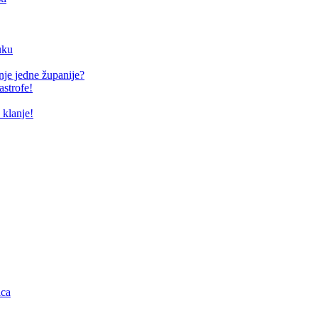
uku
anje jedne županije?
astrofe!
 klanje!
ica