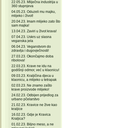
22.05.23. Mliječna industrija u
360 stupnjeva
04.05.23. Oduzeli mu majku,
mlijeko i život!
20.04.23. Imam mlijeko zato što
sam majka!
13.04.23. Zaviri u život krava!
07.04.23. Uskrs uz slasna
veganska jela
06.04.23. Veganstvom do
zdravlja i dugovječnosti!
27.03.23. Okončajmo doba
ribolova!
22.03.23. Krave ne idu na
godišnji odmor, već u klaonicu!
09.03.23. Kraljičina djeca u
klaonicu, a mlijeko u tetrapak
02.03.23. Ne znamo zašto
krave proizvode mlijeko!
24.02.23. Odbijen prijedlog za
urbano pčelarstvo
21.02.23. Kravice ne žive kao
kraljice
16.02.23. Gdje je Kravica
Kraljica?
01.02.23. Biljno meso, a ne