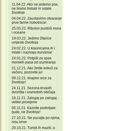
11.04.22. Ako ne jedemo pse,
ne bismo trebali ni ostale
životinje
04.04.22. Zaustavimo otvaranje
prve farme hobotnica!
25.03.22. Ribolov pustoši mora
i oceane
19.03.22. Jedimo žitarice
umjesto životinja
24.02.22. U klaonicama ih i
mlate i nazivaju kurvama!
24.01.22. Potpiši za spas
morskih pasa od izumiranja
21.12.21. Ako želite kokoš za
večeru, pozovite ju!
09.12.21. Imajmo srce za
životinje!
24.11.21. Sezona krvavih
dvorišta i sramotnih običaja
16.11.21. Zalogaj po zalogaj -
velike promjene
05.11.21. Kaznite podivljale
ljude, ne životinje!
27.10.21. Ne pucajte po njima,
nisu krive
20.10.21. Turisti ih mazili, a