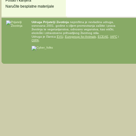
Posao i karijera
Naručite besplatne materijale
Udruga Prijatelji životinja
neprofitna je nevladina udruga,
osnovana 2001. godine s ciljem promoviranja zaštite i prava
životinja te vegetarijanstva, odnosno veganstva, kao etički,
ekološki i zdravstveno prihvatljivog životnog stila.
Udruga je članica
EVU
,
Eurogroup for Animals
,
ECEAE
,
IAFC
i
OIPA
.