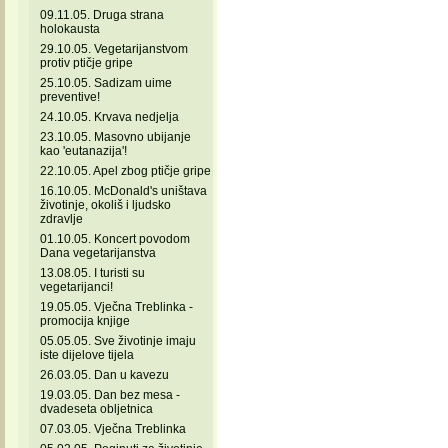
09.11.05. Druga strana
holokausta
29.10.05. Vegetarijanstvom
protiv ptičje gripe
25.10.05. Sadizam uime
preventive!
24.10.05. Krvava nedjelja
23.10.05. Masovno ubijanje
kao 'eutanazija'!
22.10.05. Apel zbog ptičje gripe
16.10.05. McDonald's uništava
životinje, okoliš i ljudsko
zdravlje
01.10.05. Koncert povodom
Dana vegetarijanstva
13.08.05. I turisti su
vegetarijanci!
19.05.05. Vječna Treblinka -
promocija knjige
05.05.05. Sve životinje imaju
iste dijelove tijela
26.03.05. Dan u kavezu
19.03.05. Dan bez mesa -
dvadeseta obljetnica
07.03.05. Vječna Treblinka