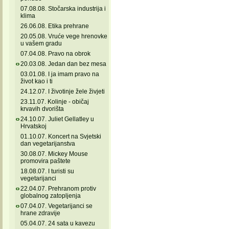
07.08.08. Stočarska industrija i
klima
26.06.08. Etika prehrane
20.05.08. Vruće vege hrenovke
u vašem gradu
07.04.08. Pravo na obrok
20.03.08. Jedan dan bez mesa
03.01.08. I ja imam pravo na
život kao i ti
24.12.07. I životinje žele živjeti
23.11.07. Kolinje - običaj
krvavih dvorišta
24.10.07. Juliet Gellatley u
Hrvatskoj
01.10.07. Koncert na Svjetski
dan vegetarijanstva
30.08.07. Mickey Mouse
promovira paštete
18.08.07. I turisti su
vegetarijanci
22.04.07. Prehranom protiv
globalnog zatopljenja
07.04.07. Vegetarijanci se
hrane zdravije
05.04.07. 24 sata u kavezu