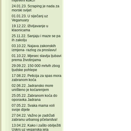
mljeveni kukci!
24.01.23. Scraping je nada za
morski svijet
01.01.23. U siječanj uz
Veganuary
19.12.22. Iživljavanje u
klaonicama
25.11.22. Sanjaju i maze se pa
ih zakolju
03.10.22. Najava zakonskih
izmjena- razlog za proslavu!
01.10.22. Mjesec slavlja ljubavi
prema životinjama
29.09.22. 150 000 mrtvih zbog
ljudske pohlepe
17.08.22. Peticija za spas mora
zabranom koća
02.06.22. Jadransko more
uništeno je koćarenjem
25.05.22. Zabranom koća do
oporavka Jadrana
07.05.22. Svaka mama voli
svoje dijete
27.04.22. Važno je zadržati
zabranu urbanog pčelarstva!
13.04.22. Kako i zašto obilježiti
Uskrs uz veganska jela