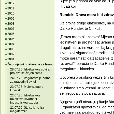
Riječ je o jednom od više od 20 
2012
Hrvatskoj.
2011
2010
Rundek: Drava mora biti zdrav
2009
Uz brojne druge glazbenike, na 
2008
Darko Rundek te Cinkuši.
2007
2006
„Drava mora biti zdrava! Mjesto 
2005
jedinstveni je prostor sačuvane pr
2004
dragulj na razini Europe. Taj kraj
2003
život, koji sigurno neće raditi u pi
2002
može garantirati da zagađenje iz 
2001
rezervat”, poručio je Darko Runde
Životinje iskorištavane za hranu
megafarmi i klaonica.
28.07.26. Izložba koja šokira
prolaznike činjenicama
Govoreći o osobnoj vezi s tim k
24.07.26. Veganstvo je borba
za pravedniji svijet
su utjecale na moje glazbeno stv
23.07.26. Moby stigao u
ja intimno smo vezani uz ljepotu 
Hrvatsku
se njegova čistoća sačuva.”
22.07.26. Izložba koja
razotkriva stvarnost
Njegove riječi otvaraju pitanje št
industrijskog uzgoja
Organizatori upozoravaju da meg
21.07.26. Što se krije iza
megafarmi?
već mijenjaju svakodnevni život 