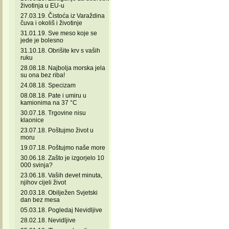
životinja u EU-u
27.03.19. Čistoća iz Varaždina
čuva i okoliš i životinje
31.01.19. Sve meso koje se
jede je bolesno
31.10.18. Obrišite krv s vaših
ruku
28.08.18. Najbolja morska jela
su ona bez riba!
24.08.18. Specizam
08.08.18. Pate i umiru u
kamionima na 37 °C
30.07.18. Trgovine nisu
klaonice
23.07.18. Poštujmo život u
moru
19.07.18. Poštujmo naše more
30.06.18. Zašto je izgorjelo 10
000 svinja?
23.06.18. Vaših devet minuta,
njihov cijeli život
20.03.18. Obilježen Svjetski
dan bez mesa
05.03.18. Pogledaj Nevidljive
28.02.18. Nevidljive