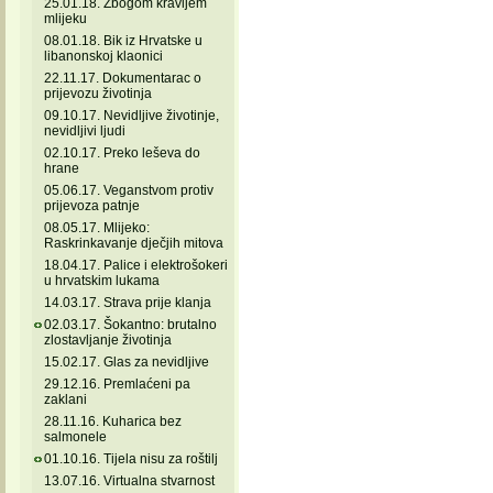
25.01.18. Zbogom kravljem
mlijeku
08.01.18. Bik iz Hrvatske u
libanonskoj klaonici
22.11.17. Dokumentarac o
prijevozu životinja
09.10.17. Nevidljive životinje,
nevidljivi ljudi
02.10.17. Preko leševa do
hrane
05.06.17. Veganstvom protiv
prijevoza patnje
08.05.17. Mlijeko:
Raskrinkavanje dječjih mitova
18.04.17. Palice i elektrošokeri
u hrvatskim lukama
14.03.17. Strava prije klanja
02.03.17. Šokantno: brutalno
zlostavljanje životinja
15.02.17. Glas za nevidljive
29.12.16. Premlaćeni pa
zaklani
28.11.16. Kuharica bez
salmonele
01.10.16. Tijela nisu za roštilj
13.07.16. Virtualna stvarnost