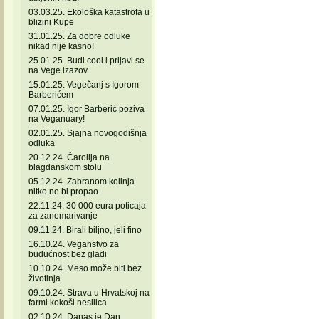
03.03.25. Ekološka katastrofa u
blizini Kupe
31.01.25. Za dobre odluke
nikad nije kasno!
25.01.25. Budi cool i prijavi se
na Vege izazov
15.01.25. Vegečanj s Igorom
Barberićem
07.01.25. Igor Barberić poziva
na Veganuary!
02.01.25. Sjajna novogodišnja
odluka
20.12.24. Čarolija na
blagdanskom stolu
05.12.24. Zabranom kolinja
nitko ne bi propao
22.11.24. 30 000 eura poticaja
za zanemarivanje
09.11.24. Birali biljno, jeli fino
16.10.24. Veganstvo za
budućnost bez gladi
10.10.24. Meso može biti bez
životinja
09.10.24. Strava u Hrvatskoj na
farmi kokoši nesilica
02.10.24. Danas je Dan