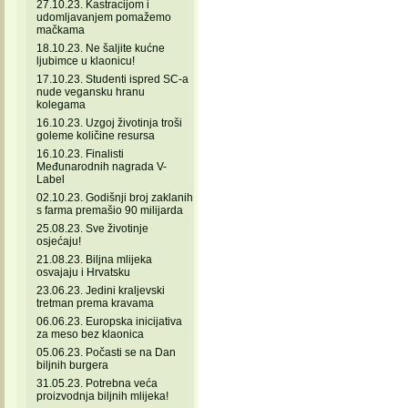
27.10.23. Kastracijom i
udomljavanjem pomažemo
mačkama
18.10.23. Ne šaljite kućne
ljubimce u klaonicu!
17.10.23. Studenti ispred SC-a
nude vegansku hranu
kolegama
16.10.23. Uzgoj životinja troši
goleme količine resursa
16.10.23. Finalisti
Međunarodnih nagrada V-
Label
02.10.23. Godišnji broj zaklanih
s farma premašio 90 milijarda
25.08.23. Sve životinje
osjećaju!
21.08.23. Biljna mlijeka
osvajaju i Hrvatsku
23.06.23. Jedini kraljevski
tretman prema kravama
06.06.23. Europska inicijativa
za meso bez klaonica
05.06.23. Počasti se na Dan
biljnih burgera
31.05.23. Potrebna veća
proizvodnja biljnih mlijeka!