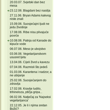
20.03.07. Svjetski dan bez
mesa
23.12.06. Blagdani bez nasilja
27.11.06. Bryan Adams kakvog
niste znali
15.09.06. Suosjećajni ljudi ne
jedu životinje
17.08.06. Ribe nisu plivajuće
povrće
10.08.06. Patnja od Kanade do
kipuće vode
06.07.06. Meso je ubojstvo
03.06.06. Vegetarijanstvom
ususret ljetu
13.04.06. Cijeli život u kavezu
07.04.06. Razmisli što jedeš
01.03.06. Karantena i nadzor, a
ne ubijanje
25.02.06. Suosjećanjem do
zdravlja
17.02.06. Kravlje ludilo,
trihineloza, ptičja gripa...
06.02.06. Natječaj za 'Najseksi
vegetarijanca'
22.12.05. Je li i njima sretan
Božić?