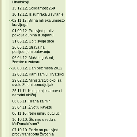
Hrvatskoj!
15.12.12. Solidarnost 269
10.12.12. Iz sumraka u svitanje
02.11.12. Biljna mlijeka umjesto
kravljega!
01.09.12. Prosvjed protiv
pokolja dupina u Japanu
31.05.12. Ubiti svoje srce
26.05.12. Strava na
posljednjem putovanju
06.04.12. Muški ugušeni,
ženske u zatvoru
20.03.12. Dan bez mesa 2012.
12.03.12. Karnizam u Hrvatskoj
29.02.12. Ministarstvo okoliša
uvelo Zeleni ponedjeljak
25.11.11. Kolinje nije zabava i
narodni običaj
06.05.11. Hrana za mir
23.04.11. Život u kavezu
06.11.10. Neki umiru putujući
16.10.10. Što nije u redu s
McDonald'som?
07.10.10. Poziv na prosvjed
protiv transporta životinja