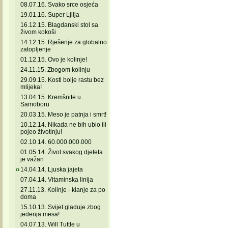
08.07.16. Svako srce osjeća
19.01.16. Super Ljilja
16.12.15. Blagdanski stol sa
živom kokoši
14.12.15. Rješenje za globalno
zatopljenje
01.12.15. Ovo je kolinje!
24.11.15. Zbogom kolinju
29.09.15. Kosti bolje rastu bez
mlijeka!
13.04.15. Kremšnite u
Samoboru
20.03.15. Meso je patnja i smrt!
10.12.14. Nikada ne bih ubio ili
pojeo životinju!
02.10.14. 60.000.000.000
01.05.14. Život svakog djeteta
je važan
14.04.14. Ljuska jajeta
07.04.14. Vitaminska linija
27.11.13. Kolinje - klanje za po
doma
15.10.13. Svijet gladuje zbog
jedenja mesa!
04.07.13. Will Tuttle u