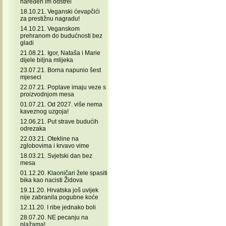
naređen im odstrel
18.10.21. Veganski ćevapčići
za prestižnu nagradu!
14.10.21. Veganskom
prehranom do budućnosti bez
gladi
21.08.21. Igor, Nataša i Marie
dijele biljna mlijeka
23.07.21. Borna napunio šest
mjeseci
22.07.21. Poplave imaju veze s
proizvodnjom mesa
01.07.21. Od 2027. više nema
kaveznog uzgoja!
12.06.21. Put strave budućih
odrezaka
22.03.21. Otekline na
zglobovima i krvavo vime
18.03.21. Svjetski dan bez
mesa
01.12.20. Klaoničari žele spasiti
bika kao nacisti Židova
19.11.20. Hrvatska još uvijek
nije zabranila pogubne koće
12.11.20. I ribe jednako boli
28.07.20. NE pecanju na
plažama!