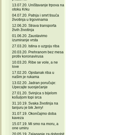
13.07.20. Uništavanje trpova na
otoku Krku
04.07.20. Patnja i smrt tisuća
životinja u trgovinama
12.06.20. Strava transporta
živih životinja
01.06.20. Zaustavimo
izumiranje vrsta
27.03.20. Istina o uzgoju riba
20.03.20. Prehranom bez mesa
protiv koronavirusa
10.03.20. Ribe se vole, a ne
love
17.02.20. Opstanak riba u
našim je rukama
13.02.20. Jadran poručuje:
Upecajte suosjećanje
27.01.20. Svinjica s bijelom
košuljom topi srca
31.10.19. Svaka životinja na
tanjuru je bik Jerry!
31.07.19. Okončajmo doba
kaveza
15.07.19. Mi smo na moru, a
one umiru
20.05.19. Zalaganje za dobrobit