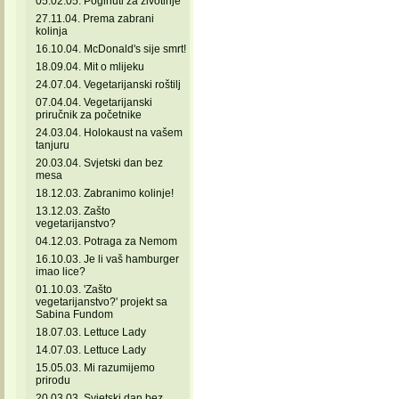
05.02.05. Poginuti za životinje
27.11.04. Prema zabrani
kolinja
16.10.04. McDonald's sije smrt!
18.09.04. Mit o mlijeku
24.07.04. Vegetarijanski roštilj
07.04.04. Vegetarijanski
priručnik za početnike
24.03.04. Holokaust na vašem
tanjuru
20.03.04. Svjetski dan bez
mesa
18.12.03. Zabranimo kolinje!
13.12.03. Zašto
vegetarijanstvo?
04.12.03. Potraga za Nemom
16.10.03. Je li vaš hamburger
imao lice?
01.10.03. 'Zašto
vegetarijanstvo?' projekt sa
Sabina Fundom
18.07.03. Lettuce Lady
14.07.03. Lettuce Lady
15.05.03. Mi razumijemo
prirodu
20.03.03. Svjetski dan bez