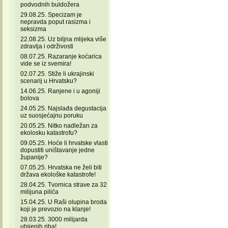
podvodnih buldožera
29.08.25. Specizam je
nepravda poput rasizma i
seksizma
22.08.25. Uz biljna mlijeka više
zdravlja i održivosti
08.07.25. Razaranje koćarica
vide se iz svemira!
02.07.25. Stiže li ukrajinski
scenarij u Hrvatsku?
14.06.25. Ranjene i u agoniji
bolova
24.05.25. Najslađa degustacija
uz suosjećajnu poruku
20.05.25. Nitko nadležan za
ekolosku katastrofu?
09.05.25. Hoće li hrvatske vlasti
dopustiti uništavanje jedne
županije?
07.05.25. Hrvatska ne želi biti
država ekološke katastrofe!
28.04.25. Tvornica strave za 32
milijuna pilića
15.04.25. U Raši olupina broda
koji je prevozio na klanje!
28.03.25. 3000 milijarda
ubijenih riba!