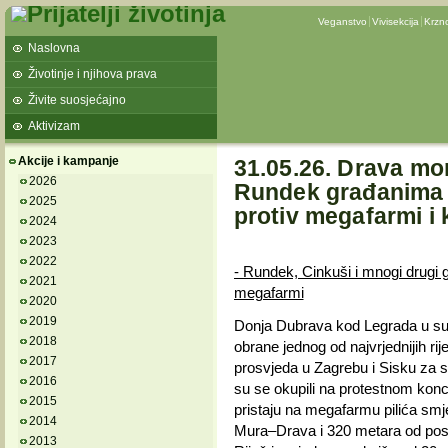
Veganstvo
Vivisekcija
Krzn
Naslovna
Životinje i njihova prava
Živite suosjećajno
Aktivizam
Akcije i kampanje
31.05.26. Drava mor
2026
Rundek građanima k
2025
protiv megafarmi i 
2024
2023
2022
- Rundek, Cinkuši i mnogi drugi 
2021
megafarmi
2020
2019
Donja Dubrava kod Legrada u subo
2018
obrane jednog od najvrjednijih ri
2017
prosvjeda u Zagrebu i Sisku za 
2016
su se okupili na protestnom konce
2015
pristaju na megafarmu pilića sm
2014
Mura–Drava i 320 metara od pose
2013