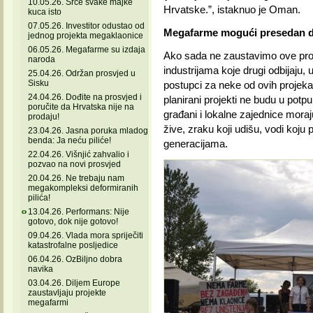
10.05.26. Srce svake majke
Hrvatske.”, istaknuo je Oman.
kuca isto
07.05.26. Investitor odustao od
Megafarme mogući presedan da
jednog projekta megaklaonice
06.05.26. Megafarme su izdaja
Ako sada ne zaustavimo ove proj
naroda
industrijama koje drugi odbijaju,
25.04.26. Održan prosvjed u
Sisku
postupci za neke od ovih projeka
24.04.26. Dođite na prosvjed i
planirani projekti ne budu u potp
poručite da Hrvatska nije na
građani i lokalne zajednice moraj
prodaju!
žive, zraku koji udišu, vodi koju 
23.04.26. Jasna poruka mladog
benda: Ja neću piliće!
generacijama.
22.04.26. Višnjić zahvalio i
pozvao na novi prosvjed
20.04.26. Ne trebaju nam
megakompleksi deformiranih
pilića!
13.04.26. Performans: Nije
gotovo, dok nije gotovo!
09.04.26. Vlada mora spriječiti
katastrofalne posljedice
06.04.26. OzBiljno dobra
navika
03.04.26. Diljem Europe
zaustavljaju projekte
megafarmi