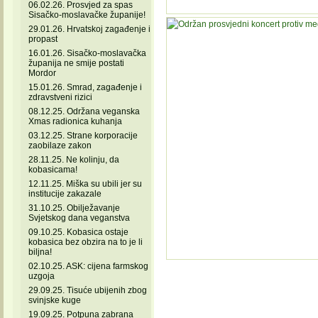
06.02.26. Prosvjed za spas
Sisačko-moslavačke županije!
29.01.26. Hrvatskoj zagađenje i
propast
16.01.26. Sisačko-moslavačka
županija ne smije postati
Mordor
15.01.26. Smrad, zagađenje i
zdravstveni rizici
08.12.25. Održana veganska
Xmas radionica kuhanja
03.12.25. Strane korporacije
zaobilaze zakon
28.11.25. Ne kolinju, da
kobasicama!
12.11.25. Miška su ubili jer su
institucije zakazale
31.10.25. Obilježavanje
Svjetskog dana veganstva
09.10.25. Kobasica ostaje
kobasica bez obzira na to je li
biljna!
02.10.25. ASK: cijena farmskog
uzgoja
29.09.25. Tisuće ubijenih zbog
svinjske kuge
19.09.25. Potpuna zabrana