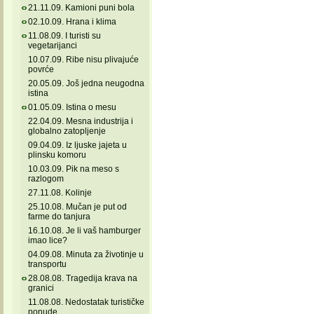
21.11.09. Kamioni puni bola
02.10.09. Hrana i klima
11.08.09. I turisti su
vegetarijanci
10.07.09. Ribe nisu plivajuće
povrće
20.05.09. Još jedna neugodna
istina
01.05.09. Istina o mesu
22.04.09. Mesna industrija i
globalno zatopljenje
09.04.09. Iz ljuske jajeta u
plinsku komoru
10.03.09. Pik na meso s
razlogom
27.11.08. Kolinje
25.10.08. Mučan je put od
farme do tanjura
16.10.08. Je li vaš hamburger
imao lice?
04.09.08. Minuta za životinje u
transportu
28.08.08. Tragedija krava na
granici
11.08.08. Nedostatak turističke
ponude