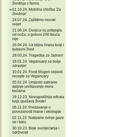
životinja s farma
01.10.24. Mobilna izložba 'Za
životinje'
24.07.24. Zaštitimo morski
svijet
21.06.24. Dvojica su pobjegla
od noža, a gotovo 200 tisuća
nije
16.04.24. Uz biljnu hranu bolji i
ljubavni život
28.03.24. Tragedija za Jadran!
16.01.24. Veganuary za bolje
zdravlje!
10.01.24. Food blogeri objavili
recepte za Veganuary
05.01.24. Umjesto zabrane
daljnje uništavanje mora
koćama
29.12.23. Novogodišnja odluka
koja spašava živote!
06.11.23. Predavanje o
povezanosti hrane i ekologije
02.11.23. Natrpane svinje gaze
se i tuku
30.10.23. Boje suosjećanja i
održivosti