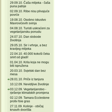
29.09.10. Čaša mlijeka - čaša
puna patnje
02.09.10. Ribe nisu plivajuće
povrće
19.08.10. Osobno iskustvo
Mavrovićevih svinja
04.08.10. Turisti uskraćeni za
vegetarijansku ponudu
24.07.10. Dan slobode
životinja
29.05.10. Sir i vrhnje, a bez
kravljeg mlijeka
22.04.10. 40.000 kokoši čeka
smrt od gladi!
01.04.10. Krila koja ne mogu
biti ispružena
20.03.10. Svjetski dan bez
mesa
28.01.10. Priče iz tanjura
10.12.09. Nevidljive životinje
03.12.09. Vegetarijanstvo -
rješenje klimatskih promjena
02.12.09. Tamara Ecclestone
protiv foie gras
27.11.09. Kolinje - običaj
krvavih dvorišta