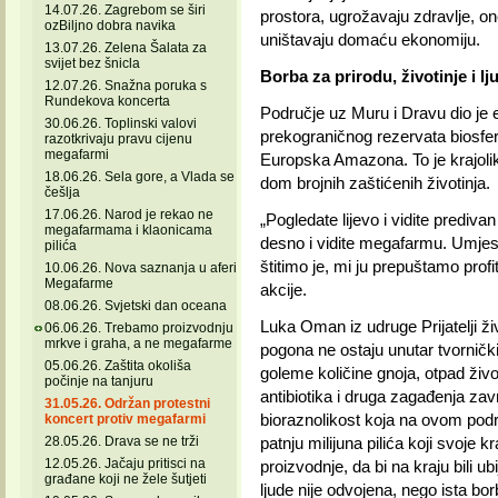
14.07.26. Zagrebom se širi
prostora, ugrožavaju zdravlje, 
ozBiljno dobra navika
uništavaju domaću ekonomiju.
13.07.26. Zelena Šalata za
svijet bez šnicla
Borba za prirodu, životinje i l
12.07.26. Snažna poruka s
Rundekova koncerta
Područje uz Muru i Dravu dio j
30.06.26. Toplinski valovi
prekograničnog rezervata biosf
razotkrivaju pravu cijenu
megafarmi
Europska Amazona. To je krajolik
18.06.26. Sela gore, a Vlada se
dom brojnih zaštićenih životinja.
češlja
17.06.26. Narod je rekao ne
„Pogledate lijevo i vidite prediva
megafarmama i klaonicama
desno i vidite megafarmu. Umj
pilića
štitimo je, mi ju prepuštamo prof
10.06.26. Nova saznanja u aferi
Megafarme
akcije.
08.06.26. Svjetski dan oceana
Luka Oman iz udruge Prijatelji ži
06.06.26. Trebamo proizvodnju
mrkve i graha, a ne megafarme
pogona ne ostaju unutar tvorničk
05.06.26. Zaštita okoliša
goleme količine gnoja, otpad životi
počinje na tanjuru
antibiotika i druga zagađenja zav
31.05.26. Održan protestni
bioraznolikost koja na ovom podr
koncert protiv megafarmi
28.05.26. Drava se ne trži
patnju milijuna pilića koji svoje 
12.05.26. Jačaju pritisci na
proizvodnje, da bi na kraju bili ubi
građane koji ne žele šutjeti
ljude nije odvojena, nego ista bo