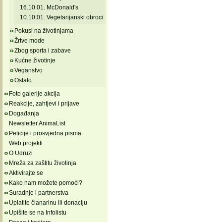
16.10.01. McDonald's
10.10.01. Vegetarijanski obroci
Pokusi na životinjama
Žrtve mode
Zbog sporta i zabave
Kućne životinje
Veganstvo
Ostalo
Foto galerije akcija
Reakcije, zahtjevi i prijave
Događanja
Newsletter AnimaList
Peticije i prosvjedna pisma
Web projekti
O Udruzi
Mreža za zaštitu životinja
Aktivirajte se
Kako nam možete pomoći?
Suradnje i partnerstva
Uplatite članarinu ili donaciju
Upišite se na Infolistu