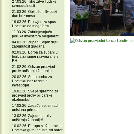
27.03.26. Tihe žrtve ljudske
ravnodušnosti
21.03.26. Obilježen Svjetski
dan bez mesa
19.03.26. Prosvjed za spas
Hrvatske od megafarmi
11.03.26. Zabrinjavajuća
poruka investitora megafarmi
04.03.26. Župan Celjak dijeli
zabrinutost građana
02.03.26. Borba za županiju
borba za smjer razvoja cijele
RH
21.02.26. Održan prosvjed
protiv uništenja županije
20.02.26. Sutra borba za
Hrvatsku bez razornih
investicija!
19.02.26. Sve je spremno za
prosvjed protiv pilićarske
ekobombe!
17.02.26. Zagađenje, smrad i
uništena priroda
13.02.26. Zajedno protiv
uništenja županije!
10.02.26. Europa steže pravila,
Hrvatska gura industrijski horor