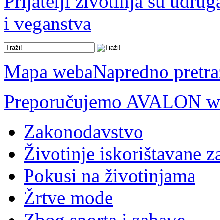
Prijatelji životinja su udru
i veganstva
Mapa weba
Napredno pretra
Preporučujemo AVALON we
Zakonodavstvo
Životinje iskorištavane z
Pokusi na životinjama
Žrtve mode
Zbog sporta i zabave