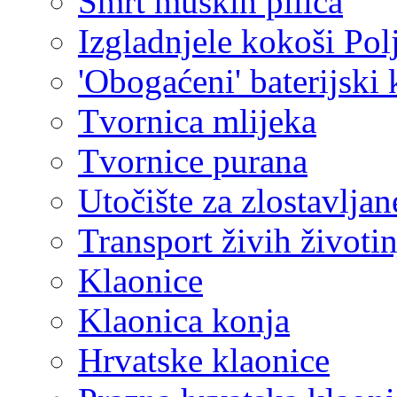
Smrt muških pilića
Izgladnjele kokoši Pol
'Obogaćeni' baterijski 
Tvornica mlijeka
Tvornice purana
Utočište za zlostavljan
Transport živih životin
Klaonice
Klaonica konja
Hrvatske klaonice